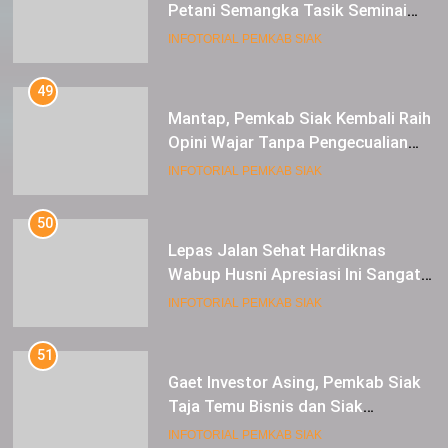
Petani Semangka Tasik Seminai
Raup Untung
INFOTORIAL PEMKAB SIAK
49
Mantap, Pemkab Siak Kembali Raih
Opini Wajar Tanpa Pengecualian
ke-13 Dari BPK RI.
INFOTORIAL PEMKAB SIAK
50
Lepas Jalan Sehat Hardiknas
Wabup Husni Apresiasi Ini Sangat
Luar Biasa
INFOTORIAL PEMKAB SIAK
51
Gaet Investor Asing, Pemkab Siak
Taja Temu Bisnis dan Siak
Expoversary 2024
INFOTORIAL PEMKAB SIAK