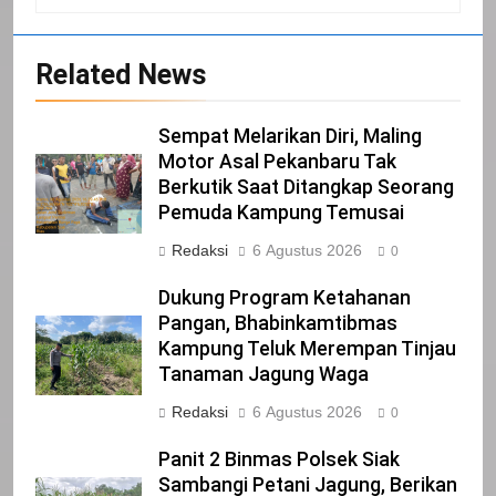
20
Related News
Selamat Hari Kebangkitan Nasional
IKLAN
Sempat Melarikan Diri, Maling
Motor Asal Pekanbaru Tak
Berkutik Saat Ditangkap Seorang
21
Pemuda Kampung Temusai
Iklan Pemerintah Kabupaten Siak
Redaksi
6 Agustus 2026
0
IKLAN
Dukung Program Ketahanan
Pangan, Bhabinkamtibmas
Kampung Teluk Merempan Tinjau
22
Tanaman Jagung Waga
NORMAN SILITONGA CALEG DPRD
PROVINSI DKI JAKARTA
Redaksi
6 Agustus 2026
0
IKLAN
Panit 2 Binmas Polsek Siak
Sambangi Petani Jagung, Berikan
23