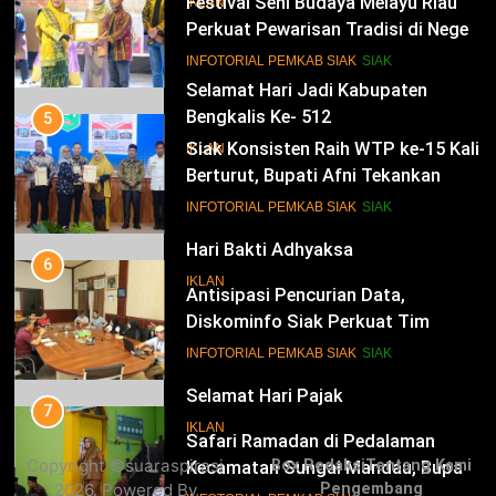
Festival Seni Budaya Melayu Riau
IKLAN
Perkuat Pewarisan Tradisi di Negeri
Istana
14
INFOTORIAL PEMKAB SIAK
SIAK
Selamat Hari Jadi Kabupaten
Bengkalis Ke- 512
5
Siak Konsisten Raih WTP ke-15 Kali
IKLAN
Berturut, Bupati Afni Tekankan
Penguatan Tata Kelola Keuangan
15
INFOTORIAL PEMKAB SIAK
SIAK
Hari Bakti Adhyaksa
6
IKLAN
Antisipasi Pencurian Data,
Diskominfo Siak Perkuat Tim
Tanggap Insiden Siber Mendukung
16
INFOTORIAL PEMKAB SIAK
SIAK
SPBE
Selamat Hari Pajak
7
IKLAN
Safari Ramadan di Pedalaman
Copyright ©suaraspirasi
Box Redaksi
Tentang Kami
Kecamatan Sungai Mandau, Bupati
2026. Powered By
Pengembang
Siak Jemput Aspirasi Warga