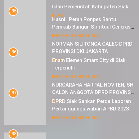
Iklan Pemerintah Kabupaten Siak
35
IKLAN
Husni : Peran Ponpes Bantu
Pemkab Bangun Spiritual Generasi
Muda
22
INFOTORIAL PEMKAB SIAK
NORMAN SILITONGA CALEG DPRD
PROVINSI DKI JAKARTA
36
Enam Elemen Smart City di Siak
IKLAN
Terpenuhi
23
INFOTORIAL PEMKAB SIAK
NURGARAHA HARPAL NOVTEN, SH
CALON ANGGOTA DPRD PROVINSI
37
DKI JAKARTA
DPRD Siak Sahkan Perda Laporan
IKLAN
Pertanggungjawaban APBD 2023
INFOTORIAL PEMKAB SIAK
38