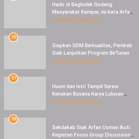
Hadir di Bagholek Godang
Masyarakat Kampar, ini kata Arfan
Usman
INFOTORIAL PEMKAB SIAK
56
Siapkan SDM Berkualitas, Pemkab
Siak Lanjutkan Program BeTunas
INFOTORIAL PEMKAB SIAK
57
Husni dan Istri Tampil Serasi
Kenakan Busana Karya Lulusan
SMK Pariwisata Siak, di Lancang
INFOTORIAL PEMKAB SIAK
Kuning Carnival
58
Sekdakab Siak Arfan Usman Ikuti
Kegiatan Focus Group Discussion