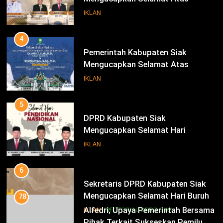
Pengambilan Sumpah Jabatan
IKLAN
Bupati Dan Wakil Bupati Siak
Periode 2025-2030
4
Pemerintah Kabupaten Siak
Mengucapkan Selamat Atas
Pengambilan Sumpah Jabatan
IKLAN
Bupati Dan Wakil Bupati Siak
Periode 2025-2030
5
DPRD Kabupaten Siak
Mengucapkan Selamat Hari
Pendidikan Nasional
IKLAN
6
Sekretaris DPRD Kabupaten Siak
Mengucapkan Selamat Hari Buruh
78
Alfedri; Upaya Pemerintah Bersama
IKLAN
INFOTORIAL DPRD SIAK
Pihak Terkait Sukseskan Pemilu