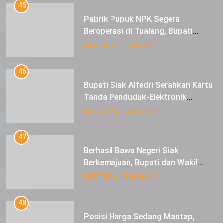
45
Pabrik Pupuk NPK Segera
Beroperasi di Tualang, Bupati
Alfedri Investasi ini Tingkatkan
INFOTORIAL PEMKAB SIAK
Ekonomi Masyarakat
46
Bupati Siak Alfedri Serahkan Kartu
Tanda Penduduk-Elektronik
Kepada Pelajar SMK 1 Koto Gasib
INFOTORIAL PEMKAB SIAK
47
Berhasil Bawa Negeri Siak
Berkemajuan, Bupati dan Wakil
Bupati Siak Terima Gelar Adat
INFOTORIAL PEMKAB SIAK
48
Posisi Harga Sedang Mantap,