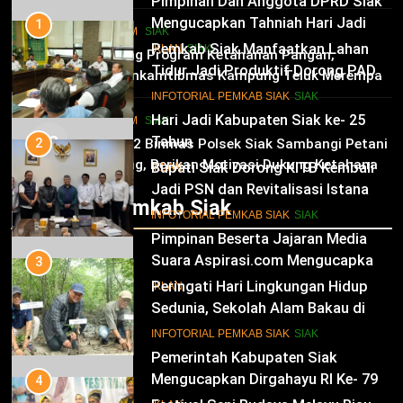
Pimpinan Dan Anggota DPRD Siak
Mengucapkan Tahniah Hari Jadi
1
HUKRIM
SIAK
Kabupaten Siak Ke-25 Tahun
Pemkab Siak Manfaatkan Lahan
02
IKLAN
SIAK
Dukung Program Ketahanan Pangan,
Tidur Jadi Produktif Dorong PAD
Bhabinkamtibmas Kampung Teluk Merempan
dan Kesejahteraan Warga
11
Tinjau Tanaman Jagung Waga
INFOTORIAL PEMKAB SIAK
SIAK
Hari Jadi Kabupaten Siak ke- 25
HUKRIM
SIAK
03
Tahun
2
Panit 2 Binmas Polsek Siak Sambangi Petani
Jagung, Berikan Motivasi Dukung Ketahanan
Bupati Siak Dorong KITB Kembali
IKLAN
Pangan Nasional
Jadi PSN dan Revitalisasi Istana
Infotorial Pemkab Siak
Kesultanan Siak
12
INFOTORIAL PEMKAB SIAK
SIAK
Pimpinan Beserta Jajaran Media
Suara Aspirasi.com Mengucapkan
3
Selamat HUT RI Ke-79
Peringati Hari Lingkungan Hidup
IKLAN
Sedunia, Sekolah Alam Bakau di
Siak Cetak Generasi Penjaga
13
INFOTORIAL PEMKAB SIAK
SIAK
Pesisir
Pemerintah Kabupaten Siak
Mengucapkan Dirgahayu RI Ke- 79
4