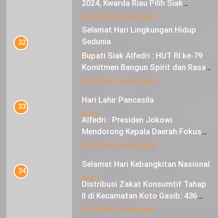
2024, Kwarda Riau Pilih Siak
Sebagai Tuan Rumah
18
INFOTORIAL PEMKAB SIAK
Selamat Hari Lingkungan Hidup
Sedunia
32
Bupati Siak Alfedri : HUT RI ke-79
IKLAN
Komitmen Bangun Spirit dan Rasa
Nasionalisme
19
INFOTORIAL PEMKAB SIAK
Hari Lahir Pancasila
33
IKLAN
Alfedri : Presiden Jokowi
Mendorong Kepala Daerah Fokus
pada Inflasi dan Pilkada Serentak
20
INFOTORIAL PEMKAB SIAK
Selamat Hari Kebangkitan Nasional
34
IKLAN
Distribusi Zakat Konsumtif Tahap
II di Kecamatan Koto Gasib: 436
Mustahik Terima Bantuan
21
INFOTORIAL PEMKAB SIAK