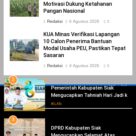
Motivasi Dukung Ketahanan
NURGARAHA HARPAL NOVTEN, SH
Pangan Nasional
CALON ANGGOTA DPRD PROVINSI
Redaksi
6 Agustus 2026
DKI JAKARTA
0
IKLAN
KUA Minas Verifikasi Lapangan
1
10 Calon Penerima Bantuan
Pimpinan Beserta Anggota DPRD
Modal Usaha PEU, Pastikan Tepat
Kabupaten Siak Mengucapkan
Sasaran
Tahniah Hari Jadi Kabupaten Siak
IKLAN
Redaksi
4 Agustus 2026
0
Ke- 26
2
Pemerintah Kabupaten Siak
Mengucapkan Tahniah Hari Jadi ke-
Iklan
26 Kabupaten Siak
IKLAN
3
DPRD Kabupaten Siak
Mengucapkan Selamat Atas