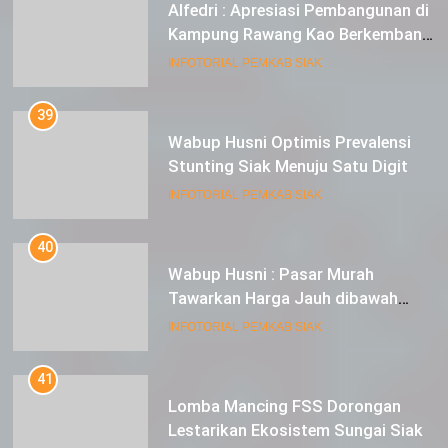
Alfedri : Apresiasi Pembangunan di
Kampung Rawang Kao Berkembang
Pesat
INFOTORIAL PEMKAB SIAK
39
Wabup Husni Optimis Prevalensi
Stunting Siak Menuju Satu Digit
INFOTORIAL PEMKAB SIAK
40
Wabup Husni : Pasar Murah
Tawarkan Harga Jauh dibawah
Pasar Tradisional
INFOTORIAL PEMKAB SIAK
41
Lomba Mancing FSS Dorongan
Lestarikan Ekosistem Sungai Siak