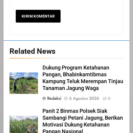
Related News
20
Selamat Hari Kebangkitan
Dukung Program Ketahanan
Nasional
Pangan, Bhabinkamtibmas
IKLAN
Kampung Teluk Merempan Tinjau
Tanaman Jagung Waga
21
Redaksi
6 Agustus 2026
0
Iklan Pemerintah Kabupaten Siak
Panit 2 Binmas Polsek Siak
IKLAN
Sambangi Petani Jagung, Berikan
Motivasi Dukung Ketahanan
Pangan Nasional
22