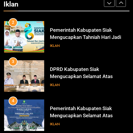
Iklan
ke-26 Kabupaten Siak
IKLAN
3
DPRD Kabupaten Siak
Mengucapkan Selamat Atas
Pengambilan Sumpah Jabatan
IKLAN
Bupati Dan Wakil Bupati Siak
Periode 2025-2030
4
Pemerintah Kabupaten Siak
Mengucapkan Selamat Atas
Pengambilan Sumpah Jabatan
IKLAN
Bupati Dan Wakil Bupati Siak
Periode 2025-2030
5
DPRD Kabupaten Siak
Mengucapkan Selamat Hari
Pendidikan Nasional
IKLAN