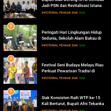
INFOTORIAL PEMKAB SIAK
SIAK
13
3
Pemerintah Kabupaten Siak
Peringati Hari Lingkungan Hidup
Mengucapkan Dirgahayu RI Ke- 79
Sedunia, Sekolah Alam Bakau di
Siak Cetak Generasi Penjaga
IKLAN
INFOTORIAL PEMKAB SIAK
SIAK
Pesisir
14
4
Selamat Hari Jadi Kabupaten
Festival Seni Budaya Melayu Riau
Bengkalis Ke- 512
Perkuat Pewarisan Tradisi di
Negeri Istana
IKLAN
INFOTORIAL PEMKAB SIAK
SIAK
15
5
Siak Konsisten Raih WTP ke-15
Hari Bakti Adhyaksa
Kali Berturut, Bupati Afni Tekankan
IKLAN
Penguatan Tata Kelola Keuangan
INFOTORIAL PEMKAB SIAK
SIAK
16