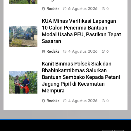
NORMAN SILITONGA CALEG
Redaksi
6 Agustus 2026
0
DPRD PROVINSI DKI JAKARTA
KUA Minas Verifikasi Lapangan
IKLAN
10 Calon Penerima Bantuan
Modal Usaha PEU, Pastikan Tepat
23
Sasaran
NURGARAHA HARPAL NOVTEN,
Redaksi
4 Agustus 2026
0
SH CALON ANGGOTA DPRD
PROVINSI DKI JAKARTA
IKLAN
Kanit Binmas Polsek Siak dan
Bhabinkamtibmas Salurkan
1
Bantuan Sembako Kepada Petani
Pimpinan Beserta Anggota DPRD
Jagung Pipil di Kecamatan
Kabupaten Siak Mengucapkan
Mempura
Tahniah Hari Jadi Kabupaten Siak
IKLAN
Redaksi
4 Agustus 2026
0
Ke- 26
2
Pemerintah Kabupaten Siak
Mengucapkan Tahniah Hari Jadi