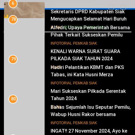
6
Sekretaris DPRD Kabupaten Siak
Mengucapkan Selamat Hari Buruh
78
Iklan
Alfedri; Upaya Pemerintah Bersama
IKLAN
INFOTORIAL DPRD SIAK
Pihak Terkait Sukseskan Pemilu
2024
7
INFOTORIAL PEMKAB SIAK
KENALI WARNA SURAT SUARA
PILKADA SIAK TAHUN 2024
79
Hadiri Pelantikan KBMT dan PKS
IKLAN
Tabas, ini Kata Husni Merza
8
INFOTORIAL PEMKAB SIAK
Mari Sukseskan Pilkada Serentak
Tahun 2024
80
Bahas Sejumlah Isu Seputar Pemilu,
IKLAN
Wabup Husni Rakor bersama
Gubernur Riau
9
INFOTORIAL PEMKAB SIAK
INGAT!! 27 November 2024, Ayo ke