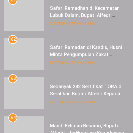
61
Safari Ramadhan di Kecamatan
Lubuk Dalam, Bupati Alfedri
Mengingatkan Masyarakat
INFOTORIAL PEMKAB SIAK
Pentingnya Berzakat
62
Safari Ramadan di Kandis, Husni
Minta Pengumpulan Zakat
Meningkat
INFOTORIAL PEMKAB SIAK
63
Sebanyak 242 Sertifikat TORA di
Serahkan Bupati Alfedri Kepada
Masyarakat Kerinci Kiri
INFOTORIAL PEMKAB SIAK
64
Mandi Belimau Besamo, Bupati
Alfedri : Jadikan Iven Kebudayaan