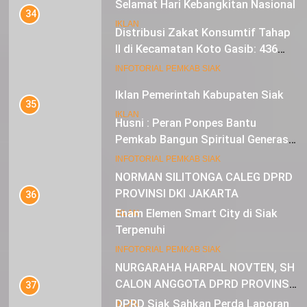
Selamat Hari Kebangkitan Nasional
34
IKLAN
Distribusi Zakat Konsumtif Tahap
II di Kecamatan Koto Gasib: 436
Mustahik Terima Bantuan
21
INFOTORIAL PEMKAB SIAK
Iklan Pemerintah Kabupaten Siak
35
IKLAN
Husni : Peran Ponpes Bantu
Pemkab Bangun Spiritual Generasi
Muda
22
INFOTORIAL PEMKAB SIAK
NORMAN SILITONGA CALEG DPRD
PROVINSI DKI JAKARTA
36
Enam Elemen Smart City di Siak
IKLAN
Terpenuhi
23
INFOTORIAL PEMKAB SIAK
NURGARAHA HARPAL NOVTEN, SH
CALON ANGGOTA DPRD PROVINSI
37
DKI JAKARTA
DPRD Siak Sahkan Perda Laporan
IKLAN