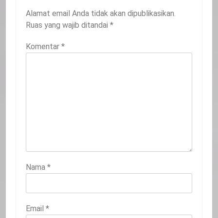
Alamat email Anda tidak akan dipublikasikan.
Ruas yang wajib ditandai
*
Komentar
*
20
Selamat Hari Kebangkitan Nasional
IKLAN
21
Iklan Pemerintah Kabupaten Siak
Nama
*
IKLAN
Email
*
22