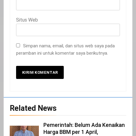
NORMAN SILITONGA CALEG DPRD
PROVINSI DKI JAKARTA
IKLAN
Situs Web
23
NURGARAHA HARPAL NOVTEN, SH
Simpan nama, email, dan situs web saya pada
CALON ANGGOTA DPRD PROVINSI
peramban ini untuk komentar saya berikutnya.
DKI JAKARTA
IKLAN
1
Pimpinan Beserta Anggota DPRD
Kabupaten Siak Mengucapkan
Tahniah Hari Jadi Kabupaten Siak
IKLAN
Ke- 26
Related News
2
Pemerintah Kabupaten Siak
Pemerintah: Belum Ada Kenaikan
Mengucapkan Tahniah Hari Jadi ke-
Harga BBM per 1 April,