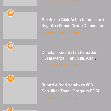
Kuning Carnival
58
Sekdakab Siak Arfan Usman Ikuti
Kegiatan Focus Group Discussion
Tentang Kebijakan Penganggaran
INFOTORIAL PEMKAB SIAK
dan Pengangkatan ASN
59
Dimalam ke-7 Safari Ramadan,
Husni Merza : Tahun ini, Ada
Perbaikan Jalan Lintas Siak ke
INFOTORIAL PEMKAB SIAK
Sungai Mandau
60
Bupati Alfedri serahkan 600
Sertifikat Tanah Program PTSL
kepada Masyarakat Tualang
INFOTORIAL PEMKAB SIAK