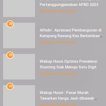
Pertanggungjawaban APBD 2023
INFOTORIAL PEMKAB SIAK
38
Alfedri : Apresiasi Pembangunan di
Kampung Rawang Kao Berkembang
Pesat
INFOTORIAL PEMKAB SIAK
39
Wabup Husni Optimis Prevalensi
Stunting Siak Menuju Satu Digit
INFOTORIAL PEMKAB SIAK
40
Wabup Husni : Pasar Murah
Tawarkan Harga Jauh dibawah
Pasar Tradisional
INFOTORIAL PEMKAB SIAK