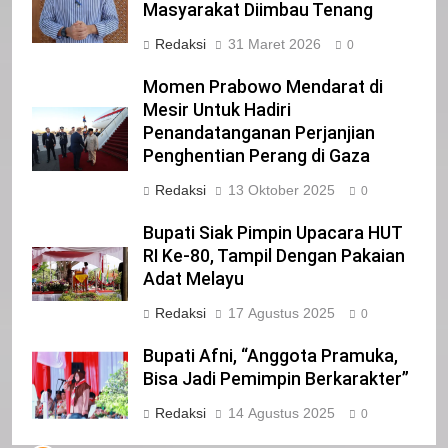
26 Kabupaten Siak
Masyarakat Diimbau Tenang
IKLAN
Redaksi
31 Maret 2026
0
3
Momen Prabowo Mendarat di
DPRD Kabupaten Siak
Mesir Untuk Hadiri
Mengucapkan Selamat Atas
Penandatanganan Perjanjian
Pengambilan Sumpah Jabatan
IKLAN
Penghentian Perang di Gaza
Bupati Dan Wakil Bupati Siak
Periode 2025-2030
Redaksi
13 Oktober 2025
0
4
Pemerintah Kabupaten Siak
Bupati Siak Pimpin Upacara HUT
Mengucapkan Selamat Atas
RI Ke-80, Tampil Dengan Pakaian
Pengambilan Sumpah Jabatan
IKLAN
Adat Melayu
Bupati Dan Wakil Bupati Siak
Redaksi
17 Agustus 2025
0
Periode 2025-2030
5
DPRD Kabupaten Siak
Bupati Afni, “Anggota Pramuka,
Mengucapkan Selamat Hari
Bisa Jadi Pemimpin Berkarakter”
Pendidikan Nasional
IKLAN
Redaksi
14 Agustus 2025
0