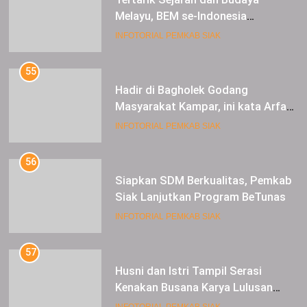
Melayu, BEM se-Indonesia
Berkunjung ke Kabupaten Siak
INFOTORIAL PEMKAB SIAK
55
Hadir di Bagholek Godang
Masyarakat Kampar, ini kata Arfan
Usman
INFOTORIAL PEMKAB SIAK
56
Siapkan SDM Berkualitas, Pemkab
Siak Lanjutkan Program BeTunas
INFOTORIAL PEMKAB SIAK
57
Husni dan Istri Tampil Serasi
Kenakan Busana Karya Lulusan
SMK Pariwisata Siak, di Lancang
INFOTORIAL PEMKAB SIAK