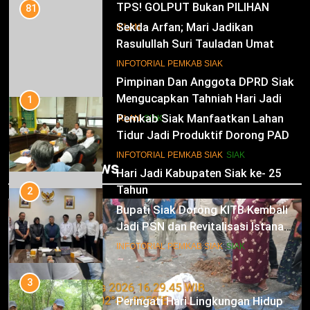
TPS! GOLPUT Bukan PILIHAN
81
Sekda Arfan; Mari Jadikan
IKLAN
Rasulullah Suri Tauladan Umat
10
INFOTORIAL PEMKAB SIAK
Pimpinan Dan Anggota DPRD Siak
Mengucapkan Tahniah Hari Jadi
1
Kabupaten Siak Ke-25 Tahun
Pemkab Siak Manfaatkan Lahan
IKLAN
SIAK
Tidur Jadi Produktif Dorong PAD
dan Kesejahteraan Warga
11
INFOTORIAL PEMKAB SIAK
SIAK
Trending News
Hari Jadi Kabupaten Siak ke- 25
Tahun
2
Bupati Siak Dorong KITB Kembali
IKLAN
Jadi PSN dan Revitalisasi Istana
Kesultanan Siak
12
INFOTORIAL PEMKAB SIAK
SIAK
Pimpinan Beserta Jajaran Media
Suara Aspirasi.com Mengucapkan
3
Selamat HUT RI Ke-79
Peringati Hari Lingkungan Hidup
IKLAN