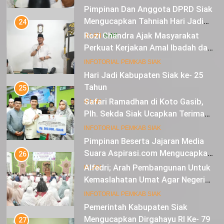
Pimpinan Dan Anggota DPRD Siak
Mengucapkan Tahniah Hari Jadi
24
Kabupaten Siak Ke-25 Tahun
Rozi Chandra Ajak Masyarakat
IKLAN
SIAK
Perkuat Kerjakan Amal Ibadah dan
Jaga Solidaritas Agar Aman,
11
INFOTORIAL PEMKAB SIAK
Damai dan Diberkahi
Hari Jadi Kabupaten Siak ke- 25
Tahun
25
Safari Ramadhan di Koto Gasib,
IKLAN
Plh. Sekda Siak Ucapkan Terima
Kasih Atas Bantuan Untuk Warga
12
INFOTORIAL PEMKAB SIAK
Pimpinan Beserta Jajaran Media
Suara Aspirasi.com Mengucapkan
26
Selamat HUT RI Ke-79
Alfedri; Arah Pembangunan Untuk
IKLAN
Kemaslahatan Umat Agar Negeri
Mendapat Berkah
13
INFOTORIAL PEMKAB SIAK
Pemerintah Kabupaten Siak
Mengucapkan Dirgahayu RI Ke- 79
27