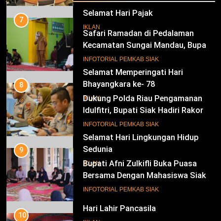
SPBE
Selamat Hari Pajak
7
IKLAN
Safari Ramadan di Pedalaman
Kecamatan Sungai Mandau, Bupati
Siak Jemput Aspirasi Warga
17
INFOTORIAL PEMKAB SIAK
Selamat Memperingati Hari
Bhayangkara ke- 78
8
Dukung Polda Riau Pengamanan
IKLAN
Idulfitri, Bupati Siak Hadiri Rakor
Operasi Lancang Kuning 2026
18
INFOTORIAL PEMKAB SIAK
Selamat Hari Lingkungan Hidup
Sedunia
9
Bupati Afni Zulkifli Buka Puasa
IKLAN
Bersama Dengan Mahasiswa Siak
di Pekanbaru, Serap Aspirasi dan
19
INFOTORIAL PEMKAB SIAK
Bahas Persoalan Beasiswa
Hari Lahir Pancasila
10