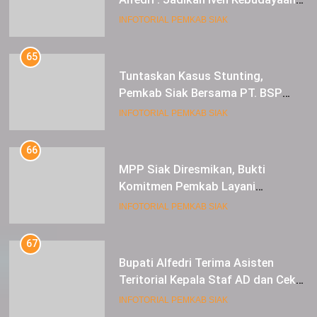
tahunan di Kabupaten Siak
INFOTORIAL PEMKAB SIAK
65
Tuntaskan Kasus Stunting,
Pemkab Siak Bersama PT. BSP
Siap Berkolaborasi
INFOTORIAL PEMKAB SIAK
66
MPP Siak Diresmikan, Bukti
Komitmen Pemkab Layani
Masyarakat Dengan Baik
INFOTORIAL PEMKAB SIAK
67
Bupati Alfedri Terima Asisten
Teritorial Kepala Staf AD dan Cek
Kesiapan Acara TMMD
INFOTORIAL PEMKAB SIAK