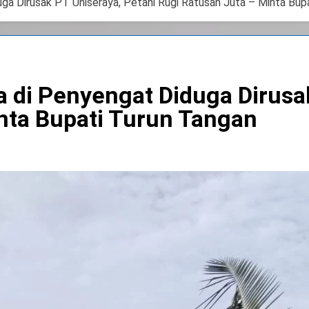
ga Dirusak PT Uniseraya, Petani Rugi Ratusan Juta – Minta Bup
 di Penyengat Diduga Dirusa
nta Bupati Turun Tangan