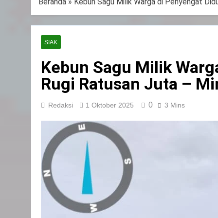
Beranda
»
Kebun Sagu Milik Warga di Penyengat Didu
SIAK
Kebun Sagu Milik Warga
Rugi Ratusan Juta – Mi
0
Redaksi
1 Oktober 2025
3 Mins