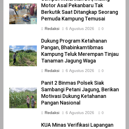
Motor Asal Pekanbaru Tak
Berkutik Saat Ditangkap Seorang
21
Pemuda Kampung Temusai
Iklan Pemerintah Kabupaten Siak
Redaksi
6 Agustus 2026
0
IKLAN
Dukung Program Ketahanan
Pangan, Bhabinkamtibmas
Kampung Teluk Merempan Tinjau
22
Tanaman Jagung Waga
NORMAN SILITONGA CALEG DPRD
PROVINSI DKI JAKARTA
Redaksi
6 Agustus 2026
0
IKLAN
Panit 2 Binmas Polsek Siak
Sambangi Petani Jagung, Berikan
23
Motivasi Dukung Ketahanan
NURGARAHA HARPAL NOVTEN, SH
Pangan Nasional
CALON ANGGOTA DPRD PROVINSI
Redaksi
6 Agustus 2026
DKI JAKARTA
0
IKLAN
KUA Minas Verifikasi Lapangan