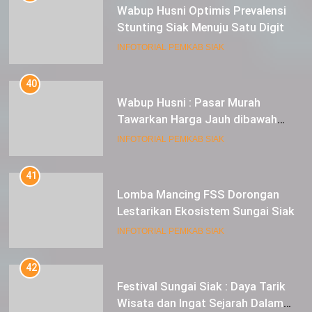
Wabup Husni Optimis Prevalensi
Stunting Siak Menuju Satu Digit
INFOTORIAL PEMKAB SIAK
40
Wabup Husni : Pasar Murah
Tawarkan Harga Jauh dibawah
Pasar Tradisional
INFOTORIAL PEMKAB SIAK
41
Lomba Mancing FSS Dorongan
Lestarikan Ekosistem Sungai Siak
INFOTORIAL PEMKAB SIAK
42
Festival Sungai Siak : Daya Tarik
Wisata dan Ingat Sejarah Dalam