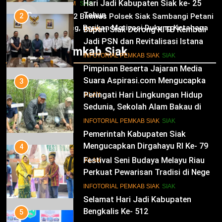
Hari Jadi Kabupaten Siak ke- 25
HUKRIM
SIAK
03
Tahun
2
Panit 2 Binmas Polsek Siak Sambangi Petani
Jagung, Berikan Motivasi Dukung Ketahanan
Bupati Siak Dorong KITB Kembali
IKLAN
Pangan Nasional
Jadi PSN dan Revitalisasi Istana
Infotorial Pemkab Siak
Kesultanan Siak
12
INFOTORIAL PEMKAB SIAK
SIAK
Pimpinan Beserta Jajaran Media
Suara Aspirasi.com Mengucapkan
3
Selamat HUT RI Ke-79
Peringati Hari Lingkungan Hidup
IKLAN
Sedunia, Sekolah Alam Bakau di
Siak Cetak Generasi Penjaga
13
INFOTORIAL PEMKAB SIAK
SIAK
Pesisir
Pemerintah Kabupaten Siak
Mengucapkan Dirgahayu RI Ke- 79
4
Festival Seni Budaya Melayu Riau
IKLAN
Perkuat Pewarisan Tradisi di Negeri
Istana
14
INFOTORIAL PEMKAB SIAK
SIAK
Selamat Hari Jadi Kabupaten
Bengkalis Ke- 512
5