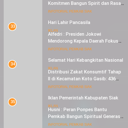
Komitmen Bangun Spirit dan Rasa
Nasionalisme
19
INFOTORIAL PEMKAB SIAK
Hari Lahir Pancasila
33
IKLAN
Alfedri : Presiden Jokowi
Mendorong Kepala Daerah Fokus
pada Inflasi dan Pilkada Serentak
20
INFOTORIAL PEMKAB SIAK
Selamat Hari Kebangkitan Nasional
34
IKLAN
Distribusi Zakat Konsumtif Tahap
II di Kecamatan Koto Gasib: 436
Mustahik Terima Bantuan
21
INFOTORIAL PEMKAB SIAK
Iklan Pemerintah Kabupaten Siak
35
IKLAN
Husni : Peran Ponpes Bantu
Pemkab Bangun Spiritual Generasi
Muda
22
INFOTORIAL PEMKAB SIAK