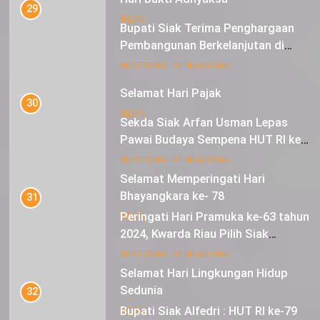
29
IKLAN
Bupati Siak Terima Penghargaan
Pembangunan Berkelanjutan di
Lestari Awards 2024
16
INFOTORIAL PEMKAB SIAK
Selamat Hari Pajak
30
IKLAN
Sekda Siak Arfan Usman Lepas
Pawai Budaya Sempena HUT RI ke-
79
17
INFOTORIAL PEMKAB SIAK
Selamat Memperingati Hari
Bhayangkara ke- 78
31
Peringati Hari Pramuka ke-63 tahun
IKLAN
2024, Kwarda Riau Pilih Siak
Sebagai Tuan Rumah
18
INFOTORIAL PEMKAB SIAK
Selamat Hari Lingkungan Hidup
Sedunia
32
Bupati Siak Alfedri : HUT RI ke-79
IKLAN