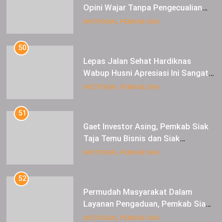
Opini Wajar Tanpa Pengecualian
ke-13 Dari BPK RI.
INFOTORIAL PEMKAB SIAK
50
Lepas Jalan Sehat Hardiknas
Wabup Husni Apresiasi Ini Sangat
Luar Biasa
INFOTORIAL PEMKAB SIAK
51
Gaet Investor Asing, Pemkab Siak
Taja Temu Bisnis dan Siak
Expoversary 2024
INFOTORIAL PEMKAB SIAK
52
Permudah Masyarakat Dalam
Layanan Pengaduan, Pemkab Siak
Luncurkan Aplikasi SIP PUAN
INFOTORIAL PEMKAB SIAK