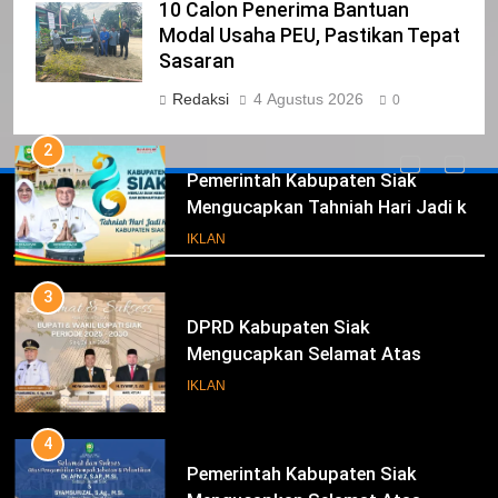
1
10 Calon Penerima Bantuan
Pimpinan Beserta Anggota DPRD
Modal Usaha PEU, Pastikan Tepat
Kabupaten Siak Mengucapkan
Sasaran
Tahniah Hari Jadi Kabupaten Siak
IKLAN
Redaksi
4 Agustus 2026
0
Ke- 26
2
Pemerintah Kabupaten Siak
Mengucapkan Tahniah Hari Jadi ke-
Iklan
26 Kabupaten Siak
IKLAN
3
DPRD Kabupaten Siak
Mengucapkan Selamat Atas
Pengambilan Sumpah Jabatan
IKLAN
Bupati Dan Wakil Bupati Siak
Periode 2025-2030
4
Pemerintah Kabupaten Siak