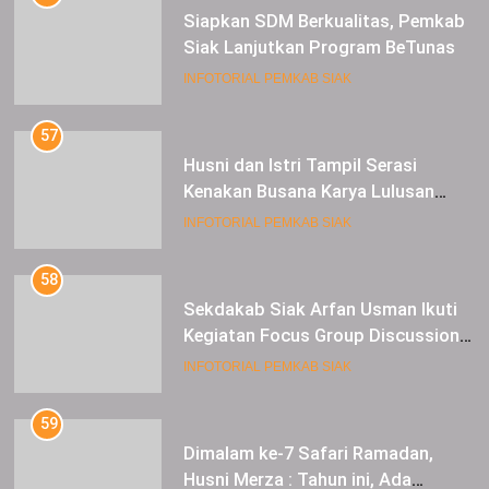
Siapkan SDM Berkualitas, Pemkab
Siak Lanjutkan Program BeTunas
INFOTORIAL PEMKAB SIAK
57
Husni dan Istri Tampil Serasi
Kenakan Busana Karya Lulusan
SMK Pariwisata Siak, di Lancang
INFOTORIAL PEMKAB SIAK
Kuning Carnival
58
Sekdakab Siak Arfan Usman Ikuti
Kegiatan Focus Group Discussion
Tentang Kebijakan Penganggaran
INFOTORIAL PEMKAB SIAK
dan Pengangkatan ASN
59
Dimalam ke-7 Safari Ramadan,
Husni Merza : Tahun ini, Ada