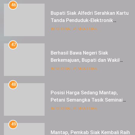
46
Bupati Siak Alfedri Serahkan Kartu
Tanda Penduduk-Elektronik
Kepada Pelajar SMK 1 Koto Gasib
INFOTORIAL PEMKAB SIAK
47
Berhasil Bawa Negeri Siak
Berkemajuan, Bupati dan Wakil
Bupati Siak Terima Gelar Adat
INFOTORIAL PEMKAB SIAK
48
Posisi Harga Sedang Mantap,
Petani Semangka Tasik Seminai
Raup Untung
INFOTORIAL PEMKAB SIAK
49
Mantap, Pemkab Siak Kembali Raih