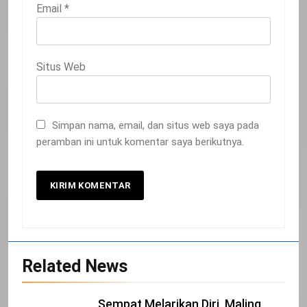
Email
*
Situs Web
Simpan nama, email, dan situs web saya pada
peramban ini untuk komentar saya berikutnya.
20
Related News
Selamat Hari Kebangkitan Nasional
IKLAN
Sempat Melarikan Diri, Maling