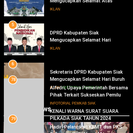
Mengucapkan Selamat Atas
Pengambilan Sumpah Jabatan
IKLAN
Bupati Dan Wakil Bupati Siak
Periode 2025-2030
5
DPRD Kabupaten Siak
Mengucapkan Selamat Hari
Pendidikan Nasional
IKLAN
6
Sekretaris DPRD Kabupaten Siak
Mengucapkan Selamat Hari Buruh
78
Alfedri; Upaya Pemerintah Bersama
IKLAN
INFOTORIAL DPRD SIAK
Pihak Terkait Sukseskan Pemilu
2024
7
INFOTORIAL PEMKAB SIAK
Trending News
KENALI WARNA SURAT SUARA
PILKADA SIAK TAHUN 2024
79
Hadiri Pelantikan KBMT dan PKS
IKLAN