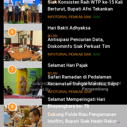
Siak Konsisten Raih WTP ke-15 Kali
IKLAN
Berturut, Bupati Afni Tekankan
Penguatan Tata Kelola Keuangan
15
INFOTORIAL PEMKAB SIAK
SIAK
Hari Bakti Adhyaksa
6
IKLAN
Antisipasi Pencurian Data,
Diskominfo Siak Perkuat Tim
Tanggap Insiden Siber Mendukung
16
INFOTORIAL PEMKAB SIAK
SIAK
SPBE
Selamat Hari Pajak
7
IKLAN
Safari Ramadan di Pedalaman
Copyright ©suaraspirasi
Box Redaksi
Tentang Kami
Kecamatan Sungai Mandau, Bupati
2026. Powered By
Pengembang
Siak Jemput Aspirasi Warga
17
INFOTORIAL PEMKAB SIAK
.
BlazeThemes
Selamat Memperingati Hari
Bhayangkara ke- 78
8
Dukung Polda Riau Pengamanan
IKLAN
Idulfitri, Bupati Siak Hadiri Rakor