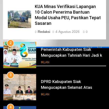
KUA Minas Verifikasi Lapangan
1
10 Calon Penerima Bantuan
Pimpinan Beserta Anggota DPRD
Modal Usaha PEU, Pastikan Tepat
Kabupaten Siak Mengucapkan
Sasaran
Tahniah Hari Jadi Kabupaten Siak
IKLAN
Redaksi
4 Agustus 2026
0
Ke- 26
2
Pemerintah Kabupaten Siak
Mengucapkan Tahniah Hari Jadi ke-
Iklan
26 Kabupaten Siak
IKLAN
3
DPRD Kabupaten Siak
Mengucapkan Selamat Atas
Pengambilan Sumpah Jabatan
IKLAN
Bupati Dan Wakil Bupati Siak
Periode 2025-2030
4