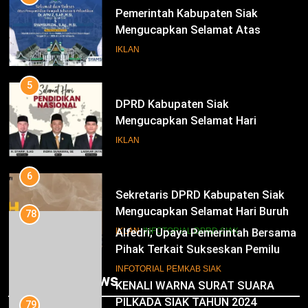
Pemerintah Kabupaten Siak
Mengucapkan Selamat Atas
Pengambilan Sumpah Jabatan
IKLAN
Bupati Dan Wakil Bupati Siak
Periode 2025-2030
5
DPRD Kabupaten Siak
Mengucapkan Selamat Hari
Pendidikan Nasional
IKLAN
6
Sekretaris DPRD Kabupaten Siak
Mengucapkan Selamat Hari Buruh
78
Alfedri; Upaya Pemerintah Bersama
IKLAN
INFOTORIAL DPRD SIAK
Pihak Terkait Sukseskan Pemilu
2024
7
INFOTORIAL PEMKAB SIAK
Trending News
KENALI WARNA SURAT SUARA
PILKADA SIAK TAHUN 2024
79