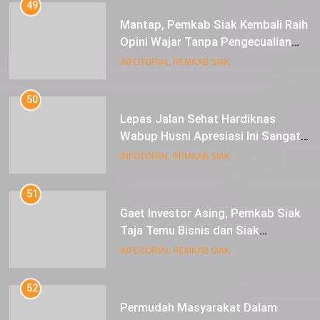
49
Mantap, Pemkab Siak Kembali Raih
Opini Wajar Tanpa Pengecualian
ke-13 Dari BPK RI.
INFOTORIAL PEMKAB SIAK
50
Lepas Jalan Sehat Hardiknas
Wabup Husni Apresiasi Ini Sangat
Luar Biasa
INFOTORIAL PEMKAB SIAK
51
Gaet Investor Asing, Pemkab Siak
Taja Temu Bisnis dan Siak
Expoversary 2024
INFOTORIAL PEMKAB SIAK
52
Permudah Masyarakat Dalam