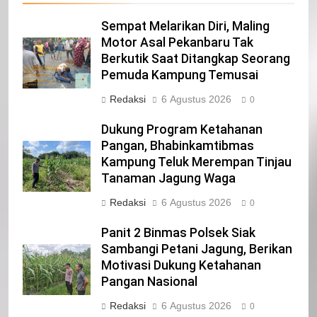
Selamat Hari Kebangkitan Nasional
IKLAN
Sempat Melarikan Diri, Maling
Motor Asal Pekanbaru Tak
Berkutik Saat Ditangkap Seorang
21
Pemuda Kampung Temusai
Iklan Pemerintah Kabupaten Siak
Redaksi
6 Agustus 2026
0
IKLAN
Dukung Program Ketahanan
Pangan, Bhabinkamtibmas
Kampung Teluk Merempan Tinjau
22
Tanaman Jagung Waga
NORMAN SILITONGA CALEG DPRD
PROVINSI DKI JAKARTA
Redaksi
6 Agustus 2026
0
IKLAN
Panit 2 Binmas Polsek Siak
Sambangi Petani Jagung, Berikan
23
Motivasi Dukung Ketahanan
NURGARAHA HARPAL NOVTEN, SH
Pangan Nasional
CALON ANGGOTA DPRD PROVINSI
Redaksi
6 Agustus 2026
DKI JAKARTA
0
IKLAN