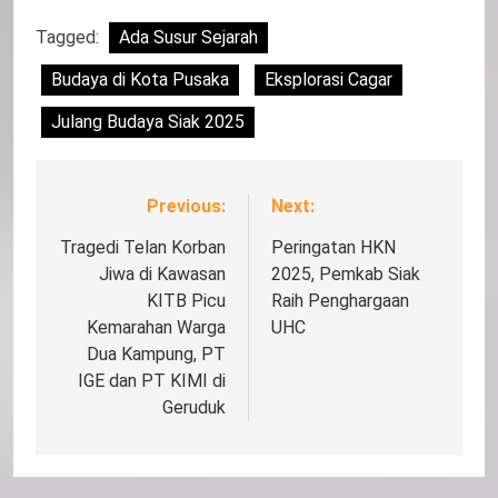
Link
Tagged:
Ada Susur Sejarah
Budaya di Kota Pusaka
Eksplorasi Cagar
Julang Budaya Siak 2025
Previous:
Next:
Navigasi
pos
Tragedi Telan Korban
Peringatan HKN
Jiwa di Kawasan
2025, Pemkab Siak
KITB Picu
Raih Penghargaan
Kemarahan Warga
UHC
Dua Kampung, PT
IGE dan PT KIMI di
Geruduk