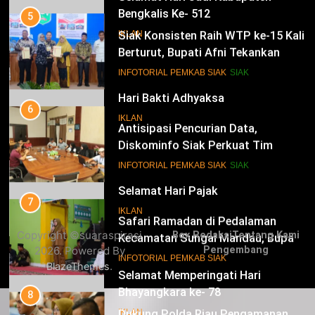
Bengkalis Ke- 512
5
Siak Konsisten Raih WTP ke-15 Kali
IKLAN
Berturut, Bupati Afni Tekankan
Penguatan Tata Kelola Keuangan
15
INFOTORIAL PEMKAB SIAK
SIAK
Hari Bakti Adhyaksa
6
IKLAN
Antisipasi Pencurian Data,
Diskominfo Siak Perkuat Tim
Tanggap Insiden Siber Mendukung
16
INFOTORIAL PEMKAB SIAK
SIAK
SPBE
Selamat Hari Pajak
7
IKLAN
Safari Ramadan di Pedalaman
Copyright ©suaraspirasi
Box Redaksi
Tentang Kami
Kecamatan Sungai Mandau, Bupati
2026. Powered By
Pengembang
Siak Jemput Aspirasi Warga
17
INFOTORIAL PEMKAB SIAK
.
BlazeThemes
Selamat Memperingati Hari
Bhayangkara ke- 78
8
Dukung Polda Riau Pengamanan
IKLAN