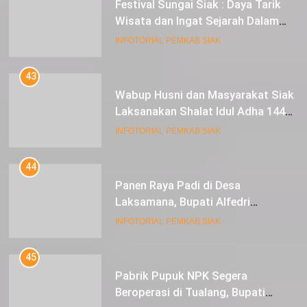
Festival Sungai Siak : Daya Tarik
Wisata dan Ingat Sejarah Dalam
Lestarikan Peradaban
INFOTORIAL PEMKAB SIAK
43
Wabup Husni dan Masyarakat Siak
Laksanakan Shalat Idul Adha 1445
Hijriah di Lapangan Tugu Siak
INFOTORIAL PEMKAB SIAK
44
Panen Raya Padi di Desa
Laksamana, Bupati Alfedri
Serahkan 16 Unit Mesin Pompa Air
INFOTORIAL PEMKAB SIAK
dan 1 Cultivator
45
Pabrik Pupuk NPK Segera
Beroperasi di Tualang, Bupati