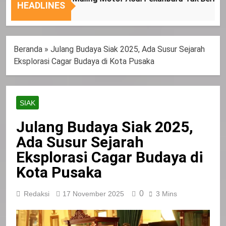
Nasional
Tepat
HEADLINES
Sasaran
Beranda
»
Julang Budaya Siak 2025, Ada Susur Sejarah
Eksplorasi Cagar Budaya di Kota Pusaka
SIAK
Julang Budaya Siak 2025,
Ada Susur Sejarah
Eksplorasi Cagar Budaya di
Kota Pusaka
0
Redaksi
17 November 2025
3 Mins