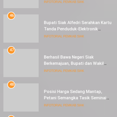
Alfedri Investasi ini Tingkatkan
INFOTORIAL PEMKAB SIAK
Ekonomi Masyarakat
46
Bupati Siak Alfedri Serahkan Kartu
Tanda Penduduk-Elektronik
Kepada Pelajar SMK 1 Koto Gasib
INFOTORIAL PEMKAB SIAK
47
Berhasil Bawa Negeri Siak
Berkemajuan, Bupati dan Wakil
Bupati Siak Terima Gelar Adat
INFOTORIAL PEMKAB SIAK
48
Posisi Harga Sedang Mantap,
Petani Semangka Tasik Seminai
Raup Untung
INFOTORIAL PEMKAB SIAK