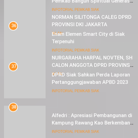
Pemkab Bangun Spiritual Generasi
Muda
22
INFOTORIAL PEMKAB SIAK
NORMAN SILITONGA CALEG DPRD
PROVINSI DKI JAKARTA
36
Enam Elemen Smart City di Siak
IKLAN
Terpenuhi
23
INFOTORIAL PEMKAB SIAK
NURGARAHA HARPAL NOVTEN, SH
CALON ANGGOTA DPRD PROVINSI
37
DKI JAKARTA
DPRD Siak Sahkan Perda Laporan
IKLAN
Pertanggungjawaban APBD 2023
INFOTORIAL PEMKAB SIAK
38
Alfedri : Apresiasi Pembangunan di
Kampung Rawang Kao Berkembang
Pesat
INFOTORIAL PEMKAB SIAK