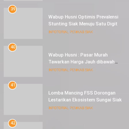
39
Wabup Husni Optimis Prevalensi
Stunting Siak Menuju Satu Digit
INFOTORIAL PEMKAB SIAK
40
Wabup Husni : Pasar Murah
Tawarkan Harga Jauh dibawah
Pasar Tradisional
INFOTORIAL PEMKAB SIAK
41
Lomba Mancing FSS Dorongan
Lestarikan Ekosistem Sungai Siak
INFOTORIAL PEMKAB SIAK
42