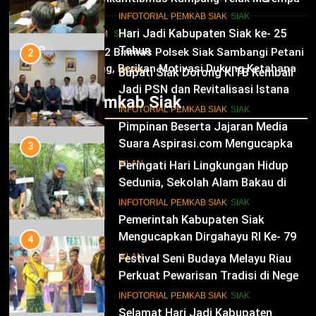
dan Kesejahteraan Warga
11
Tinjau Tanaman Jagung Waga
INFOTORIAL PEMKAB SIAK
SIAK
Hari Jadi Kabupaten Siak ke- 25
HUKRIM
SIAK
03
Tahun
2
Panit 2 Binmas Polsek Siak Sambangi Petani
Jagung, Berikan Motivasi Dukung Ketahanan
Bupati Siak Dorong KITB Kembali
IKLAN
Pangan Nasional
Jadi PSN dan Revitalisasi Istana
Infotorial Pemkab Siak
Kesultanan Siak
12
INFOTORIAL PEMKAB SIAK
SIAK
Pimpinan Beserta Jajaran Media
Suara Aspirasi.com Mengucapkan
3
Selamat HUT RI Ke-79
Peringati Hari Lingkungan Hidup
IKLAN
Sedunia, Sekolah Alam Bakau di
Siak Cetak Generasi Penjaga
13
INFOTORIAL PEMKAB SIAK
SIAK
Pesisir
Pemerintah Kabupaten Siak
Mengucapkan Dirgahayu RI Ke- 79
4
Festival Seni Budaya Melayu Riau
IKLAN
Perkuat Pewarisan Tradisi di Negeri
Istana
14
INFOTORIAL PEMKAB SIAK
SIAK
Selamat Hari Jadi Kabupaten