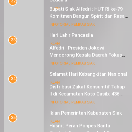
32
Bupati Siak Alfedri : HUT RI ke-79
IKLAN
Komitmen Bangun Spirit dan Rasa
Nasionalisme
19
INFOTORIAL PEMKAB SIAK
Hari Lahir Pancasila
33
IKLAN
Alfedri : Presiden Jokowi
Mendorong Kepala Daerah Fokus
pada Inflasi dan Pilkada Serentak
20
INFOTORIAL PEMKAB SIAK
Selamat Hari Kebangkitan Nasional
34
IKLAN
Distribusi Zakat Konsumtif Tahap
II di Kecamatan Koto Gasib: 436
Mustahik Terima Bantuan
21
INFOTORIAL PEMKAB SIAK
Iklan Pemerintah Kabupaten Siak
35
IKLAN
Husni : Peran Ponpes Bantu