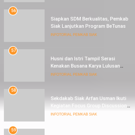
56
Siapkan SDM Berkualitas, Pemkab
Siak Lanjutkan Program BeTunas
INFOTORIAL PEMKAB SIAK
57
Husni dan Istri Tampil Serasi
Kenakan Busana Karya Lulusan
SMK Pariwisata Siak, di Lancang
INFOTORIAL PEMKAB SIAK
Kuning Carnival
58
Sekdakab Siak Arfan Usman Ikuti
Kegiatan Focus Group Discussion
Tentang Kebijakan Penganggaran
INFOTORIAL PEMKAB SIAK
dan Pengangkatan ASN
59