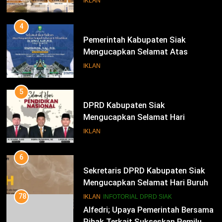
IKLAN
Bupati Dan Wakil Bupati Siak
Periode 2025-2030
4
Pemerintah Kabupaten Siak
Mengucapkan Selamat Atas
Pengambilan Sumpah Jabatan
IKLAN
Bupati Dan Wakil Bupati Siak
Periode 2025-2030
5
DPRD Kabupaten Siak
Mengucapkan Selamat Hari
Pendidikan Nasional
IKLAN
6
Sekretaris DPRD Kabupaten Siak
Mengucapkan Selamat Hari Buruh
78
Alfedri; Upaya Pemerintah Bersama
IKLAN
INFOTORIAL DPRD SIAK
Pihak Terkait Sukseskan Pemilu
2024