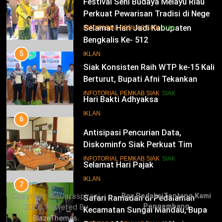
Perkuat Pewarisan Tradisi di Negeri
Istana
14
INFOTORIAL PEMKAB SIAK
SIAK
Selamat Hari Jadi Kabupaten
Bengkalis Ke- 512
5
Siak Konsisten Raih WTP ke-15 Kali
IKLAN
Berturut, Bupati Afni Tekankan
Penguatan Tata Kelola Keuangan
15
INFOTORIAL PEMKAB SIAK
SIAK
Hari Bakti Adhyaksa
6
IKLAN
Antisipasi Pencurian Data,
Diskominfo Siak Perkuat Tim
Tanggap Insiden Siber Mendukung
16
INFOTORIAL PEMKAB SIAK
SIAK
SPBE
Selamat Hari Pajak
7
IKLAN
Safari Ramadan di Pedalaman
Copyright ©suaraspirasi
Box Redaksi
Tentang Kami
Kecamatan Sungai Mandau, Bupati
2026. Powered By
Pengembang
Siak Jemput Aspirasi Warga
17
INFOTORIAL PEMKAB SIAK
.
BlazeThemes