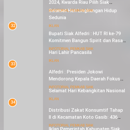
Sebagai Tuan Rumah
18
INFOTORIAL PEMKAB SIAK
Selamat Hari Lingkungan Hidup
Sedunia
32
Bupati Siak Alfedri : HUT RI ke-79
IKLAN
Komitmen Bangun Spirit dan Rasa
Nasionalisme
19
INFOTORIAL PEMKAB SIAK
Hari Lahir Pancasila
33
IKLAN
Alfedri : Presiden Jokowi
Mendorong Kepala Daerah Fokus
pada Inflasi dan Pilkada Serentak
20
INFOTORIAL PEMKAB SIAK
Selamat Hari Kebangkitan Nasional
34
IKLAN
Distribusi Zakat Konsumtif Tahap
II di Kecamatan Koto Gasib: 436
Mustahik Terima Bantuan
21
INFOTORIAL PEMKAB SIAK
Iklan Pemerintah Kabupaten Siak