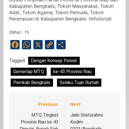
Kabupaten Bengkalis, Tokoh Masyarakat, Tokoh
Adat, Tokoh Agama, Tokoh Pemuda, Tokoh
Perempuan di Kabupaten Bengkalis. (Infotorial)
Dilihat :
15
Facebook
WhatsApp
X
Copy
Share
Link
Tagged:
Dengan Konsep Pesisir
Gemerlap MTQ
ke-43 Provinsi Riau:
Pemkab Bengkalis
Selaku Tuan Rumah
Previous:
Next:
Navigasi
pos
MTQ Tingkat
Jalin Silaturahmi
Provinsi Riau ke 43
Kodim
Dimulai, Bupati Siak
0303/Bengkalis,