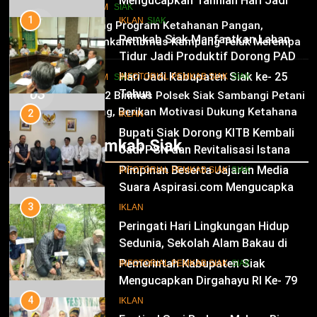
Mengucapkan Tahniah Hari Jadi
1
HUKRIM
SIAK
Kabupaten Siak Ke-25 Tahun
Pemkab Siak Manfaatkan Lahan
02
IKLAN
SIAK
Dukung Program Ketahanan Pangan,
Tidur Jadi Produktif Dorong PAD
Bhabinkamtibmas Kampung Teluk Merempan
dan Kesejahteraan Warga
11
Tinjau Tanaman Jagung Waga
INFOTORIAL PEMKAB SIAK
SIAK
Hari Jadi Kabupaten Siak ke- 25
HUKRIM
SIAK
03
Tahun
2
Panit 2 Binmas Polsek Siak Sambangi Petani
Jagung, Berikan Motivasi Dukung Ketahanan
Bupati Siak Dorong KITB Kembali
IKLAN
Pangan Nasional
Jadi PSN dan Revitalisasi Istana
Infotorial Pemkab Siak
Kesultanan Siak
12
INFOTORIAL PEMKAB SIAK
SIAK
Pimpinan Beserta Jajaran Media
Suara Aspirasi.com Mengucapkan
3
Selamat HUT RI Ke-79
Peringati Hari Lingkungan Hidup
IKLAN
Sedunia, Sekolah Alam Bakau di
Siak Cetak Generasi Penjaga
13
INFOTORIAL PEMKAB SIAK
SIAK
Pesisir
Pemerintah Kabupaten Siak
Mengucapkan Dirgahayu RI Ke- 79
4
Festival Seni Budaya Melayu Riau
IKLAN