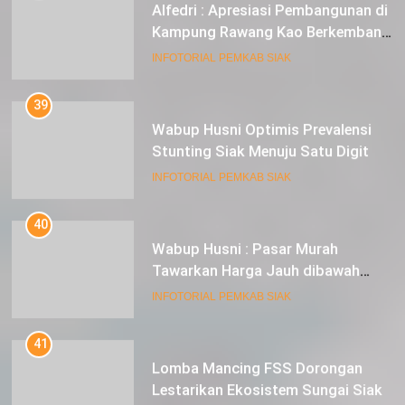
Kampung Rawang Kao Berkembang
Pesat
INFOTORIAL PEMKAB SIAK
39
Wabup Husni Optimis Prevalensi
Stunting Siak Menuju Satu Digit
INFOTORIAL PEMKAB SIAK
40
Wabup Husni : Pasar Murah
Tawarkan Harga Jauh dibawah
Pasar Tradisional
INFOTORIAL PEMKAB SIAK
41
Lomba Mancing FSS Dorongan
Lestarikan Ekosistem Sungai Siak
INFOTORIAL PEMKAB SIAK