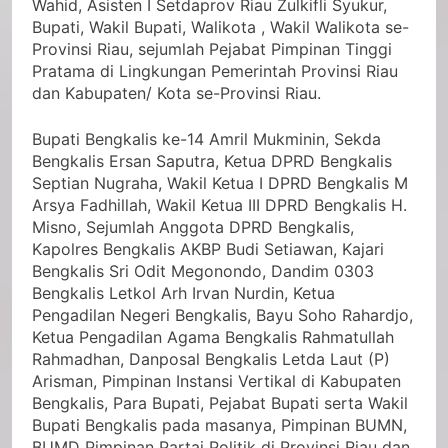
Wahid, Asisten I Setdaprov Riau Zulkifli Syukur,
Bupati, Wakil Bupati, Walikota , Wakil Walikota se-
Provinsi Riau, sejumlah Pejabat Pimpinan Tinggi
Pratama di Lingkungan Pemerintah Provinsi Riau
dan Kabupaten/ Kota se-Provinsi Riau.
Bupati Bengkalis ke-14 Amril Mukminin, Sekda
Bengkalis Ersan Saputra, Ketua DPRD Bengkalis
Septian Nugraha, Wakil Ketua I DPRD Bengkalis M
Arsya Fadhillah, Wakil Ketua III DPRD Bengkalis H.
Misno, Sejumlah Anggota DPRD Bengkalis,
Kapolres Bengkalis AKBP Budi Setiawan, Kajari
Bengkalis Sri Odit Megonondo, Dandim 0303
Bengkalis Letkol Arh Irvan Nurdin, Ketua
Pengadilan Negeri Bengkalis, Bayu Soho Rahardjo,
Ketua Pengadilan Agama Bengkalis Rahmatullah
Rahmadhan, Danposal Bengkalis Letda Laut (P)
Arisman, Pimpinan Instansi Vertikal di Kabupaten
Bengkalis, Para Bupati, Pejabat Bupati serta Wakil
Bupati Bengkalis pada masanya, Pimpinan BUMN,
BUMD Pimpinan Partai Politik di Provinsi Riau dan