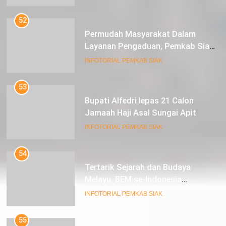
52
Permudah Masyarakat Dalam
Layanan Pengaduan, Pemkab Siak
Luncurkan Aplikasi SIP PUAN
INFOTORIAL PEMKAB SIAK
53
Bupati Alfedri lepas 21 Calon
Jamaah Haji Asal Sungai Apit
INFOTORIAL PEMKAB SIAK
54
Tertarik Sejarah dan Budaya
Melayu, BEM se-Indonesia
Berkunjung ke Kabupaten Siak
INFOTORIAL PEMKAB SIAK
55
Hadir di Bagholek Godang