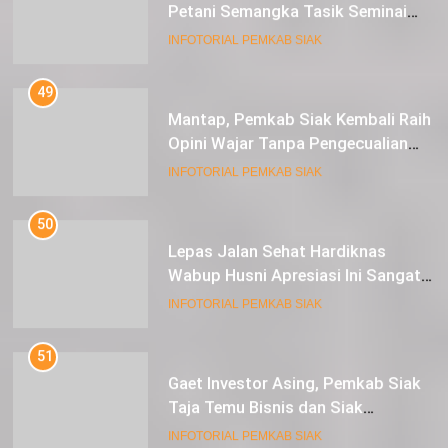
Raup Untung
INFOTORIAL PEMKAB SIAK
49
Mantap, Pemkab Siak Kembali Raih
Opini Wajar Tanpa Pengecualian
ke-13 Dari BPK RI.
INFOTORIAL PEMKAB SIAK
50
Lepas Jalan Sehat Hardiknas
Wabup Husni Apresiasi Ini Sangat
Luar Biasa
INFOTORIAL PEMKAB SIAK
51
Gaet Investor Asing, Pemkab Siak
Taja Temu Bisnis dan Siak
Expoversary 2024
INFOTORIAL PEMKAB SIAK