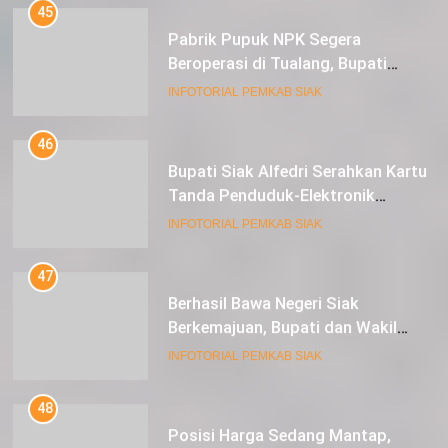
Pabrik Pupuk NPK Segera
Beroperasi di Tualang, Bupati
Alfedri Investasi ini Tingkatkan
INFOTORIAL PEMKAB SIAK
Ekonomi Masyarakat
46
Bupati Siak Alfedri Serahkan Kartu
Tanda Penduduk-Elektronik
Kepada Pelajar SMK 1 Koto Gasib
INFOTORIAL PEMKAB SIAK
47
Berhasil Bawa Negeri Siak
Berkemajuan, Bupati dan Wakil
Bupati Siak Terima Gelar Adat
INFOTORIAL PEMKAB SIAK
48
Posisi Harga Sedang Mantap,
Petani Semangka Tasik Seminai