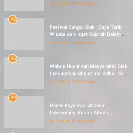
42
Festival Sungai Siak : Daya Tarik
Wisata dan Ingat Sejarah Dalam
Lestarikan Peradaban
INFOTORIAL PEMKAB SIAK
43
Wabup Husni dan Masyarakat Siak
Laksanakan Shalat Idul Adha 1445
Hijriah di Lapangan Tugu Siak
INFOTORIAL PEMKAB SIAK
44
Panen Raya Padi di Desa
Laksamana, Bupati Alfedri
Serahkan 16 Unit Mesin Pompa Air
INFOTORIAL PEMKAB SIAK
dan 1 Cultivator
45