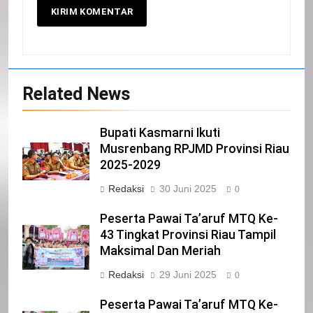
20
Selamat Hari Kebangkitan Nasional
IKLAN
Related News
21
Bupati Kasmarni Ikuti
Iklan Pemerintah Kabupaten Siak
Musrenbang RPJMD Provinsi Riau
IKLAN
2025-2029
Redaksi
30 Juni 2025
0
22
Peserta Pawai Ta’aruf MTQ Ke-
NORMAN SILITONGA CALEG DPRD
43 Tingkat Provinsi Riau Tampil
PROVINSI DKI JAKARTA
Maksimal Dan Meriah
IKLAN
Redaksi
29 Juni 2025
0
23
Peserta Pawai Ta’aruf MTQ Ke-