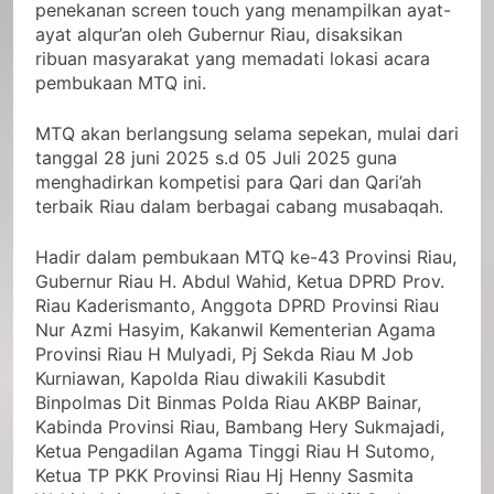
penekanan screen touch yang menampilkan ayat-
ayat alqur’an oleh Gubernur Riau, disaksikan
ribuan masyarakat yang memadati lokasi acara
pembukaan MTQ ini.
MTQ akan berlangsung selama sepekan, mulai dari
tanggal 28 juni 2025 s.d 05 Juli 2025 guna
menghadirkan kompetisi para Qari dan Qari’ah
terbaik Riau dalam berbagai cabang musabaqah.
Hadir dalam pembukaan MTQ ke-43 Provinsi Riau,
Gubernur Riau H. Abdul Wahid, Ketua DPRD Prov.
Riau Kaderismanto, Anggota DPRD Provinsi Riau
Nur Azmi Hasyim, Kakanwil Kementerian Agama
Provinsi Riau H Mulyadi, Pj Sekda Riau M Job
Kurniawan, Kapolda Riau diwakili Kasubdit
Binpolmas Dit Binmas Polda Riau AKBP Bainar,
Kabinda Provinsi Riau, Bambang Hery Sukmajadi,
Ketua Pengadilan Agama Tinggi Riau H Sutomo,
Ketua TP PKK Provinsi Riau Hj Henny Sasmita