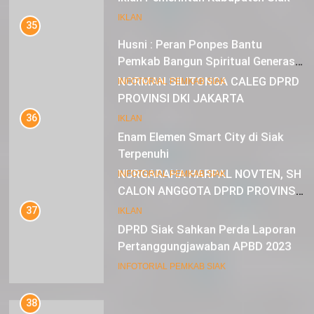
35
IKLAN
Husni : Peran Ponpes Bantu
Pemkab Bangun Spiritual Generasi
Muda
22
INFOTORIAL PEMKAB SIAK
NORMAN SILITONGA CALEG DPRD
PROVINSI DKI JAKARTA
36
Enam Elemen Smart City di Siak
IKLAN
Terpenuhi
23
INFOTORIAL PEMKAB SIAK
NURGARAHA HARPAL NOVTEN, SH
CALON ANGGOTA DPRD PROVINSI
37
DKI JAKARTA
DPRD Siak Sahkan Perda Laporan
IKLAN
Pertanggungjawaban APBD 2023
INFOTORIAL PEMKAB SIAK
38
Alfedri : Apresiasi Pembangunan di