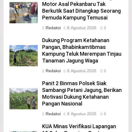
Motor Asal Pekanbaru Tak
Berkutik Saat Ditangkap Seorang
21
Pemuda Kampung Temusai
Iklan Pemerintah Kabupaten Siak
Redaksi
6 Agustus 2026
0
IKLAN
Dukung Program Ketahanan
Pangan, Bhabinkamtibmas
Kampung Teluk Merempan Tinjau
22
Tanaman Jagung Waga
NORMAN SILITONGA CALEG DPRD
PROVINSI DKI JAKARTA
Redaksi
6 Agustus 2026
0
IKLAN
Panit 2 Binmas Polsek Siak
Sambangi Petani Jagung, Berikan
23
Motivasi Dukung Ketahanan
NURGARAHA HARPAL NOVTEN, SH
Pangan Nasional
CALON ANGGOTA DPRD PROVINSI
Redaksi
6 Agustus 2026
DKI JAKARTA
0
IKLAN
KUA Minas Verifikasi Lapangan
1