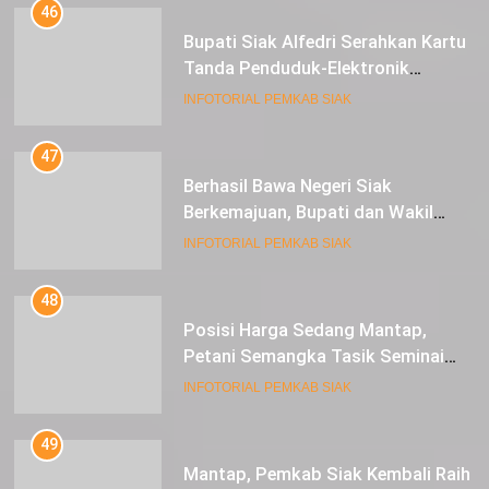
46
Bupati Siak Alfedri Serahkan Kartu
Tanda Penduduk-Elektronik
Kepada Pelajar SMK 1 Koto Gasib
INFOTORIAL PEMKAB SIAK
47
Berhasil Bawa Negeri Siak
Berkemajuan, Bupati dan Wakil
Bupati Siak Terima Gelar Adat
INFOTORIAL PEMKAB SIAK
48
Posisi Harga Sedang Mantap,
Petani Semangka Tasik Seminai
Raup Untung
INFOTORIAL PEMKAB SIAK
49
Mantap, Pemkab Siak Kembali Raih