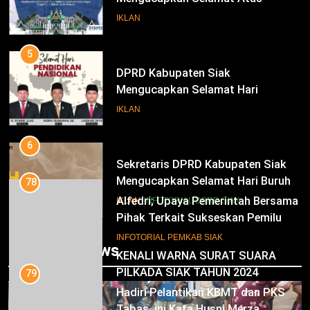
Pengambilan Sumpah Jabatan
IKLAN
Bupati Dan Wakil Bupati Siak
Periode 2025-2030
5
DPRD Kabupaten Siak
Mengucapkan Selamat Hari
Pendidikan Nasional
IKLAN
6
Sekretaris DPRD Kabupaten Siak
Mengucapkan Selamat Hari Buruh
78
Alfedri; Upaya Pemerintah Bersama
IKLAN
INFOTORIAL DPRD SIAK
Pihak Terkait Sukseskan Pemilu
2024
7
INFOTORIAL PEMKAB SIAK
Trending News
KENALI WARNA SURAT SUARA
PILKADA SIAK TAHUN 2024
79
Hadiri Pelantikan KBMT dan PKS
IKLAN
Tabas, ini Kata Husni Merza