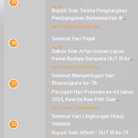
29
IKLAN
Bupati Siak Terima Penghargaan
Pembangunan Berkelanjutan di
Lestari Awards 2024
16
INFOTORIAL PEMKAB SIAK
Selamat Hari Pajak
30
IKLAN
Sekda Siak Arfan Usman Lepas
Pawai Budaya Sempena HUT RI ke-
79
17
INFOTORIAL PEMKAB SIAK
Selamat Memperingati Hari
Bhayangkara ke- 78
31
Peringati Hari Pramuka ke-63 tahun
IKLAN
2024, Kwarda Riau Pilih Siak
Sebagai Tuan Rumah
18
INFOTORIAL PEMKAB SIAK
Selamat Hari Lingkungan Hidup
Sedunia
32
Bupati Siak Alfedri : HUT RI ke-79
IKLAN