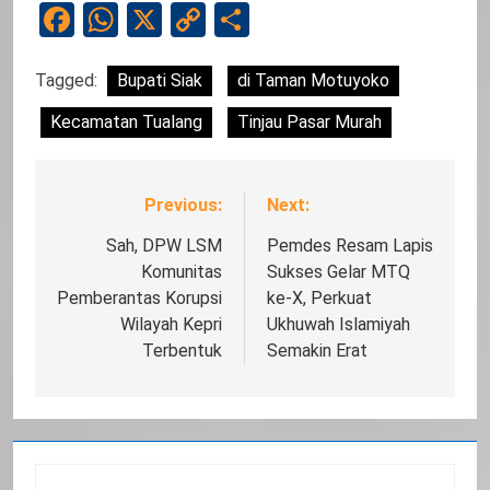
Facebook
WhatsApp
X
Copy
Share
Link
Tagged:
Bupati Siak
di Taman Motuyoko
Kecamatan Tualang
Tinjau Pasar Murah
Previous:
Next:
Navigasi
pos
Sah, DPW LSM
Pemdes Resam Lapis
Komunitas
Sukses Gelar MTQ
Pemberantas Korupsi
ke-X, Perkuat
Wilayah Kepri
Ukhuwah Islamiyah
Terbentuk
Semakin Erat