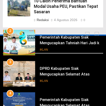
10 Calon Penerima Bantuan
Pimpinan Beserta Anggota DPRD
Modal Usaha PEU, Pastikan Tepat
Kabupaten Siak Mengucapkan
Sasaran
Tahniah Hari Jadi Kabupaten Siak
IKLAN
Redaksi
4 Agustus 2026
0
Ke- 26
2
Pemerintah Kabupaten Siak
Mengucapkan Tahniah Hari Jadi ke-
Iklan
26 Kabupaten Siak
IKLAN
3
DPRD Kabupaten Siak
Mengucapkan Selamat Atas
Pengambilan Sumpah Jabatan
IKLAN
Bupati Dan Wakil Bupati Siak
Periode 2025-2030
4
Pemerintah Kabupaten Siak
Mengucapkan Selamat Atas