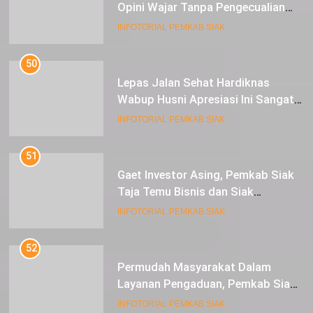
Opini Wajar Tanpa Pengecualian
ke-13 Dari BPK RI.
INFOTORIAL PEMKAB SIAK
50
Lepas Jalan Sehat Hardiknas
Wabup Husni Apresiasi Ini Sangat
Luar Biasa
INFOTORIAL PEMKAB SIAK
51
Gaet Investor Asing, Pemkab Siak
Taja Temu Bisnis dan Siak
Expoversary 2024
INFOTORIAL PEMKAB SIAK
52
Permudah Masyarakat Dalam
Layanan Pengaduan, Pemkab Siak
Luncurkan Aplikasi SIP PUAN
INFOTORIAL PEMKAB SIAK