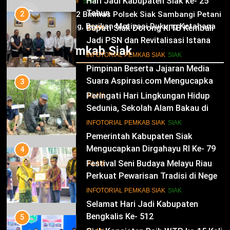
Hari Jadi Kabupaten Siak ke- 25
HUKRIM
SIAK
03
Tahun
2
Panit 2 Binmas Polsek Siak Sambangi Petani
Jagung, Berikan Motivasi Dukung Ketahanan
Bupati Siak Dorong KITB Kembali
IKLAN
Pangan Nasional
Jadi PSN dan Revitalisasi Istana
Infotorial Pemkab Siak
Kesultanan Siak
12
INFOTORIAL PEMKAB SIAK
SIAK
Pimpinan Beserta Jajaran Media
Suara Aspirasi.com Mengucapkan
3
Selamat HUT RI Ke-79
Peringati Hari Lingkungan Hidup
IKLAN
Sedunia, Sekolah Alam Bakau di
Siak Cetak Generasi Penjaga
13
INFOTORIAL PEMKAB SIAK
SIAK
Pesisir
Pemerintah Kabupaten Siak
Mengucapkan Dirgahayu RI Ke- 79
4
Festival Seni Budaya Melayu Riau
IKLAN
Perkuat Pewarisan Tradisi di Negeri
Istana
14
INFOTORIAL PEMKAB SIAK
SIAK
Selamat Hari Jadi Kabupaten
Bengkalis Ke- 512
5