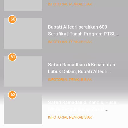
Perbaikan Jalan Lintas Siak ke
INFOTORIAL PEMKAB SIAK
Sungai Mandau
60
Bupati Alfedri serahkan 600
Sertifikat Tanah Program PTSL
kepada Masyarakat Tualang
INFOTORIAL PEMKAB SIAK
61
Safari Ramadhan di Kecamatan
Lubuk Dalam, Bupati Alfedri
Mengingatkan Masyarakat
INFOTORIAL PEMKAB SIAK
Pentingnya Berzakat
62
Safari Ramadan di Kandis, Husni
Minta Pengumpulan Zakat
Meningkat
INFOTORIAL PEMKAB SIAK