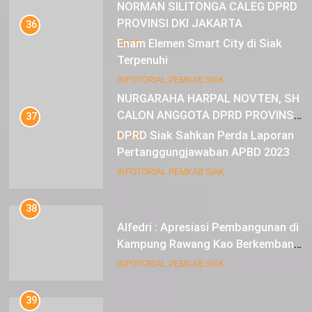
NORMAN SILITONGA CALEG DPRD
PROVINSI DKI JAKARTA
36
Enam Elemen Smart City di Siak
IKLAN
Terpenuhi
23
INFOTORIAL PEMKAB SIAK
NURGARAHA HARPAL NOVTEN, SH
CALON ANGGOTA DPRD PROVINSI
37
DKI JAKARTA
DPRD Siak Sahkan Perda Laporan
IKLAN
Pertanggungjawaban APBD 2023
INFOTORIAL PEMKAB SIAK
38
Alfedri : Apresiasi Pembangunan di
Kampung Rawang Kao Berkembang
Pesat
INFOTORIAL PEMKAB SIAK
39