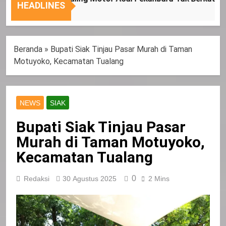
Nasional
Tepat
HEADLINES
Sasaran
Beranda
»
Bupati Siak Tinjau Pasar Murah di Taman
Motuyoko, Kecamatan Tualang
NEWS
SIAK
Bupati Siak Tinjau Pasar
Murah di Taman Motuyoko,
Kecamatan Tualang
0
Redaksi
30 Agustus 2025
2 Mins