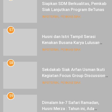
Siapkan SDM Berkualitas, Pemkab
Siak Lanjutkan Program BeTunas
INFOTORIAL PEMKAB SIAK
57
Husni dan Istri Tampil Serasi
Kenakan Busana Karya Lulusan
SMK Pariwisata Siak, di Lancang
INFOTORIAL PEMKAB SIAK
Kuning Carnival
58
Sekdakab Siak Arfan Usman Ikuti
Kegiatan Focus Group Discussion
Tentang Kebijakan Penganggaran
INFOTORIAL PEMKAB SIAK
dan Pengangkatan ASN
59
Dimalam ke-7 Safari Ramadan,
Husni Merza : Tahun ini, Ada