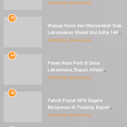
Lestarikan Peradaban
INFOTORIAL PEMKAB SIAK
43
Wabup Husni dan Masyarakat Siak
Laksanakan Shalat Idul Adha 1445
Hijriah di Lapangan Tugu Siak
INFOTORIAL PEMKAB SIAK
44
Panen Raya Padi di Desa
Laksamana, Bupati Alfedri
Serahkan 16 Unit Mesin Pompa Air
INFOTORIAL PEMKAB SIAK
dan 1 Cultivator
45
Pabrik Pupuk NPK Segera
Beroperasi di Tualang, Bupati
Alfedri Investasi ini Tingkatkan
INFOTORIAL PEMKAB SIAK
Ekonomi Masyarakat