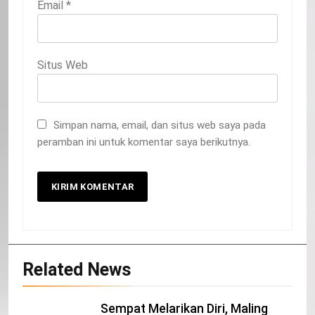
Email
*
Situs Web
Simpan nama, email, dan situs web saya pada
peramban ini untuk komentar saya berikutnya.
20
Related News
Selamat Hari Kebangkitan Nasional
IKLAN
Sempat Melarikan Diri, Maling