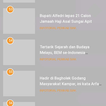
53
Bupati Alfedri lepas 21 Calon
Jamaah Haji Asal Sungai Apit
INFOTORIAL PEMKAB SIAK
54
Tertarik Sejarah dan Budaya
Melayu, BEM se-Indonesia
Berkunjung ke Kabupaten Siak
INFOTORIAL PEMKAB SIAK
55
Hadir di Bagholek Godang
Masyarakat Kampar, ini kata Arfan
Usman
INFOTORIAL PEMKAB SIAK
56