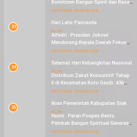
Komitmen Bangun Spirit dan Rasa
Nasionalisme
19
INFOTORIAL PEMKAB SIAK
Hari Lahir Pancasila
33
IKLAN
Alfedri : Presiden Jokowi
Mendorong Kepala Daerah Fokus
pada Inflasi dan Pilkada Serentak
20
INFOTORIAL PEMKAB SIAK
Selamat Hari Kebangkitan Nasional
34
IKLAN
Distribusi Zakat Konsumtif Tahap
II di Kecamatan Koto Gasib: 436
Mustahik Terima Bantuan
21
INFOTORIAL PEMKAB SIAK
Iklan Pemerintah Kabupaten Siak
35
IKLAN
Husni : Peran Ponpes Bantu
Pemkab Bangun Spiritual Generasi
Muda
22
INFOTORIAL PEMKAB SIAK