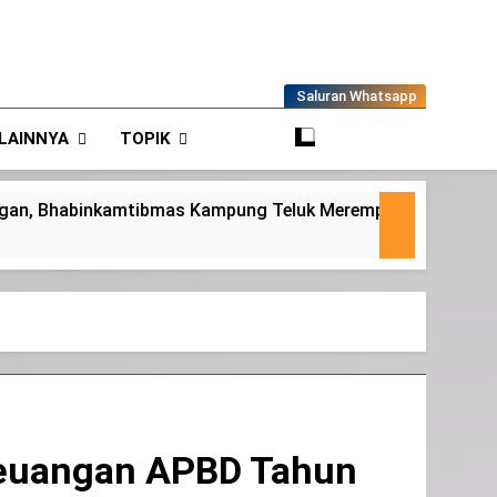
Saluran Whatsapp
LAINNYA
TOPIK
rempan Tinjau Tanaman Jagung Waga
Panit
6 Agust
 Keuangan APBD Tahun