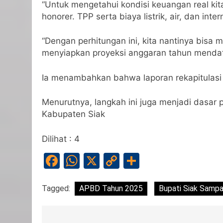
“Untuk mengetahui kondisi keuangan real ki
honorer. TPP serta biaya listrik, air, dan inte
“Dengan perhitungan ini, kita nantinya bisa 
menyiapkan proyeksi anggaran tahun mendat
Ia menambahkan bahwa laporan rekapitulasi 
Menurutnya, langkah ini juga menjadi dasar 
Kabupaten Siak
Dilihat :
4
Facebook
WhatsApp
X
Copy
Share
Link
Tagged:
APBD Tahun 2025
Bupati Siak Sampa