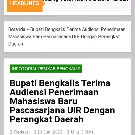
Nasional
Tepat
HEADLINES
Sasaran
Beranda
»
Bupati Bengkalis Terima Audiensi Penerimaan
Mahasiswa Baru Pascasarjana UIR Dengan Perangkat
Daerah
INFOTORIAL PEMKAB BENGKALIS
Bupati Bengkalis Terima
Audiensi Penerimaan
Mahasiswa Baru
Pascasarjana UIR Dengan
Perangkat Daerah
0
Redaksi
13 Juni 2025
3 Mins