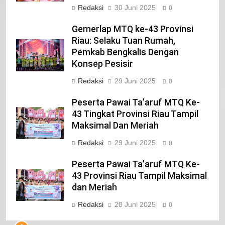
Redaksi
30 Juni 2025
0
Gemerlap MTQ ke-43 Provinsi
22
Riau: Selaku Tuan Rumah,
NORMAN SILITONGA CALEG DPRD
Pemkab Bengkalis Dengan
PROVINSI DKI JAKARTA
Konsep Pesisir
IKLAN
Redaksi
29 Juni 2025
0
23
Peserta Pawai Ta’aruf MTQ Ke-
NURGARAHA HARPAL NOVTEN, SH
43 Tingkat Provinsi Riau Tampil
CALON ANGGOTA DPRD PROVINSI
Maksimal Dan Meriah
DKI JAKARTA
IKLAN
Redaksi
29 Juni 2025
0
1
Peserta Pawai Ta’aruf MTQ Ke-
Pimpinan Beserta Anggota DPRD
43 Provinsi Riau Tampil Maksimal
Kabupaten Siak Mengucapkan
dan Meriah
Tahniah Hari Jadi Kabupaten Siak
IKLAN
Redaksi
28 Juni 2025
0
Ke- 26