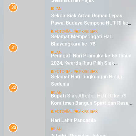
Selamat Hari Pajak
30
IKLAN
Sekda Siak Arfan Usman Lepas
Pawai Budaya Sempena HUT RI ke-
79
17
INFOTORIAL PEMKAB SIAK
Selamat Memperingati Hari
Bhayangkara ke- 78
31
Peringati Hari Pramuka ke-63 tahun
IKLAN
2024, Kwarda Riau Pilih Siak
Sebagai Tuan Rumah
18
INFOTORIAL PEMKAB SIAK
Selamat Hari Lingkungan Hidup
Sedunia
32
Bupati Siak Alfedri : HUT RI ke-79
IKLAN
Komitmen Bangun Spirit dan Rasa
Nasionalisme
19
INFOTORIAL PEMKAB SIAK
Hari Lahir Pancasila
33
IKLAN
Alfedri : Presiden Jokowi