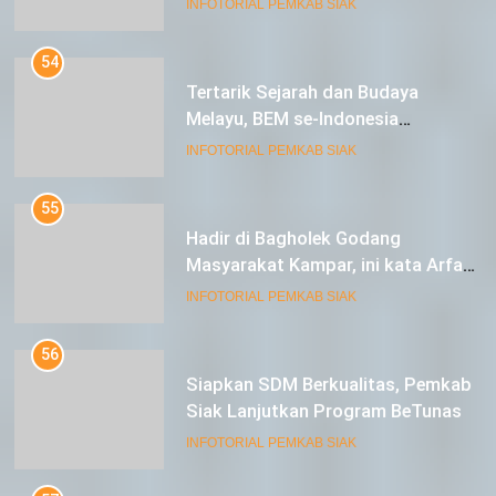
54
Tertarik Sejarah dan Budaya
Melayu, BEM se-Indonesia
Berkunjung ke Kabupaten Siak
INFOTORIAL PEMKAB SIAK
55
Hadir di Bagholek Godang
Masyarakat Kampar, ini kata Arfan
Usman
INFOTORIAL PEMKAB SIAK
56
Siapkan SDM Berkualitas, Pemkab
Siak Lanjutkan Program BeTunas
INFOTORIAL PEMKAB SIAK
57