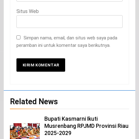
Situs Web
Simpan nama, email, dan situs web saya pada
peramban ini untuk komentar saya berikutnya.
20
Selamat Hari Kebangkitan Nasional
IKLAN
Related News
21
Bupati Kasmarni Ikuti
Musrenbang RPJMD Provinsi Riau
Iklan Pemerintah Kabupaten Siak
2025-2029
IKLAN