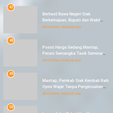
47
Berhasil Bawa Negeri Siak
Berkemajuan, Bupati dan Wakil
Bupati Siak Terima Gelar Adat
INFOTORIAL PEMKAB SIAK
48
Posisi Harga Sedang Mantap,
Petani Semangka Tasik Seminai
Raup Untung
INFOTORIAL PEMKAB SIAK
49
Mantap, Pemkab Siak Kembali Raih
Opini Wajar Tanpa Pengecualian
ke-13 Dari BPK RI.
INFOTORIAL PEMKAB SIAK
50
Lepas Jalan Sehat Hardiknas