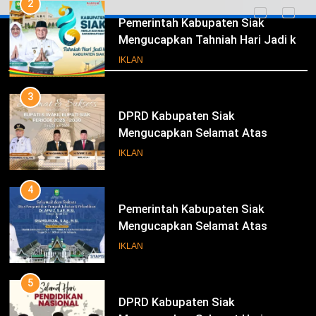
2
Pemerintah Kabupaten Siak
Mengucapkan Tahniah Hari Jadi ke-
Iklan
26 Kabupaten Siak
IKLAN
3
DPRD Kabupaten Siak
Mengucapkan Selamat Atas
Pengambilan Sumpah Jabatan
IKLAN
Bupati Dan Wakil Bupati Siak
Periode 2025-2030
4
Pemerintah Kabupaten Siak
Mengucapkan Selamat Atas
Pengambilan Sumpah Jabatan
IKLAN
Bupati Dan Wakil Bupati Siak
Periode 2025-2030
5
DPRD Kabupaten Siak