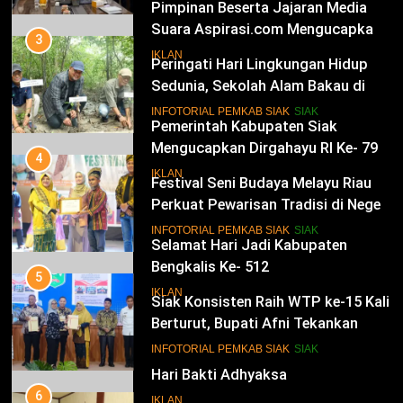
Pimpinan Beserta Jajaran Media
Suara Aspirasi.com Mengucapkan
3
Selamat HUT RI Ke-79
Peringati Hari Lingkungan Hidup
IKLAN
Sedunia, Sekolah Alam Bakau di
Siak Cetak Generasi Penjaga
13
INFOTORIAL PEMKAB SIAK
SIAK
Pesisir
Pemerintah Kabupaten Siak
Mengucapkan Dirgahayu RI Ke- 79
4
Festival Seni Budaya Melayu Riau
IKLAN
Perkuat Pewarisan Tradisi di Negeri
Istana
14
INFOTORIAL PEMKAB SIAK
SIAK
Selamat Hari Jadi Kabupaten
Bengkalis Ke- 512
5
Siak Konsisten Raih WTP ke-15 Kali
IKLAN
Berturut, Bupati Afni Tekankan
Penguatan Tata Kelola Keuangan
15
INFOTORIAL PEMKAB SIAK
SIAK
Hari Bakti Adhyaksa
6
IKLAN