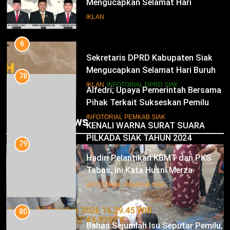
Mengucapkan Selamat Hari
Pendidikan Nasional
IKLAN
6
Sekretaris DPRD Kabupaten Siak
Mengucapkan Selamat Hari Buruh
78
Alfedri; Upaya Pemerintah Bersama
IKLAN
INFOTORIAL DPRD SIAK
Pihak Terkait Sukseskan Pemilu
2024
7
INFOTORIAL PEMKAB SIAK
Trending News
KENALI WARNA SURAT SUARA
PILKADA SIAK TAHUN 2024
79
Hadiri Pelantikan KBMT dan PKS
IKLAN
Tabas, ini Kata Husni Merza
8
INFOTORIAL PEMKAB SIAK
Mari Sukseskan Pilkada Serentak
Tahun 2024
80
Bahas Sejumlah Isu Seputar Pemilu,
IKLAN