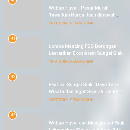
Wabup Husni : Pasar Murah
Tawarkan Harga Jauh dibawah
Pasar Tradisional
INFOTORIAL PEMKAB SIAK
41
Lomba Mancing FSS Dorongan
Lestarikan Ekosistem Sungai Siak
INFOTORIAL PEMKAB SIAK
42
Festival Sungai Siak : Daya Tarik
Wisata dan Ingat Sejarah Dalam
Lestarikan Peradaban
INFOTORIAL PEMKAB SIAK
43
Wabup Husni dan Masyarakat Siak
Laksanakan Shalat Idul Adha 1445