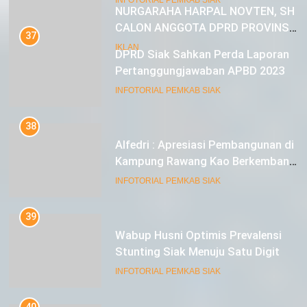
NURGARAHA HARPAL NOVTEN, SH
CALON ANGGOTA DPRD PROVINSI
37
DKI JAKARTA
DPRD Siak Sahkan Perda Laporan
IKLAN
Pertanggungjawaban APBD 2023
INFOTORIAL PEMKAB SIAK
38
Alfedri : Apresiasi Pembangunan di
Kampung Rawang Kao Berkembang
Pesat
INFOTORIAL PEMKAB SIAK
39
Wabup Husni Optimis Prevalensi
Stunting Siak Menuju Satu Digit
INFOTORIAL PEMKAB SIAK
40