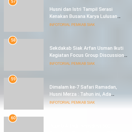
Husni dan Istri Tampil Serasi
Kenakan Busana Karya Lulusan
SMK Pariwisata Siak, di Lancang
INFOTORIAL PEMKAB SIAK
Kuning Carnival
58
Sekdakab Siak Arfan Usman Ikuti
Kegiatan Focus Group Discussion
Tentang Kebijakan Penganggaran
INFOTORIAL PEMKAB SIAK
dan Pengangkatan ASN
59
Dimalam ke-7 Safari Ramadan,
Husni Merza : Tahun ini, Ada
Perbaikan Jalan Lintas Siak ke
INFOTORIAL PEMKAB SIAK
Sungai Mandau
60
Bupati Alfedri serahkan 600
Sertifikat Tanah Program PTSL