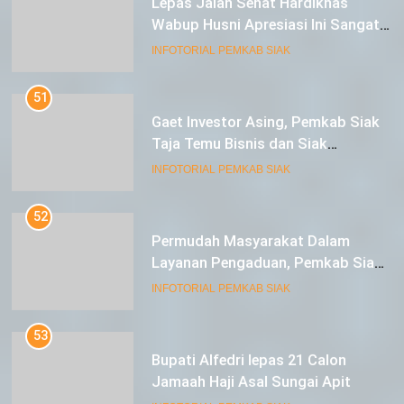
Wabup Husni Apresiasi Ini Sangat
Luar Biasa
INFOTORIAL PEMKAB SIAK
51
Gaet Investor Asing, Pemkab Siak
Taja Temu Bisnis dan Siak
Expoversary 2024
INFOTORIAL PEMKAB SIAK
52
Permudah Masyarakat Dalam
Layanan Pengaduan, Pemkab Siak
Luncurkan Aplikasi SIP PUAN
INFOTORIAL PEMKAB SIAK
53
Bupati Alfedri lepas 21 Calon
Jamaah Haji Asal Sungai Apit
INFOTORIAL PEMKAB SIAK