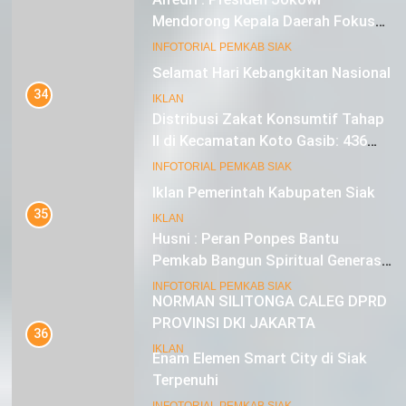
Mendorong Kepala Daerah Fokus
pada Inflasi dan Pilkada Serentak
20
INFOTORIAL PEMKAB SIAK
Selamat Hari Kebangkitan Nasional
34
IKLAN
Distribusi Zakat Konsumtif Tahap
II di Kecamatan Koto Gasib: 436
Mustahik Terima Bantuan
21
INFOTORIAL PEMKAB SIAK
Iklan Pemerintah Kabupaten Siak
35
IKLAN
Husni : Peran Ponpes Bantu
Pemkab Bangun Spiritual Generasi
Muda
22
INFOTORIAL PEMKAB SIAK
NORMAN SILITONGA CALEG DPRD
PROVINSI DKI JAKARTA
36
Enam Elemen Smart City di Siak
IKLAN
Terpenuhi
23
INFOTORIAL PEMKAB SIAK