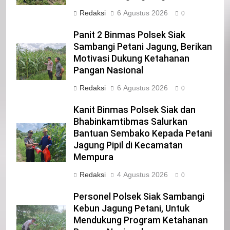
21
Redaksi
6 Agustus 2026
0
Iklan Pemerintah Kabupaten Siak
Panit 2 Binmas Polsek Siak
IKLAN
Sambangi Petani Jagung, Berikan
Motivasi Dukung Ketahanan
Pangan Nasional
22
NORMAN SILITONGA CALEG DPRD
Redaksi
6 Agustus 2026
0
PROVINSI DKI JAKARTA
Kanit Binmas Polsek Siak dan
IKLAN
Bhabinkamtibmas Salurkan
Bantuan Sembako Kepada Petani
23
Jagung Pipil di Kecamatan
NURGARAHA HARPAL NOVTEN, SH
Mempura
CALON ANGGOTA DPRD PROVINSI
Redaksi
4 Agustus 2026
DKI JAKARTA
0
IKLAN
Personel Polsek Siak Sambangi
1
Kebun Jagung Petani, Untuk
Pimpinan Beserta Anggota DPRD
Mendukung Program Ketahanan