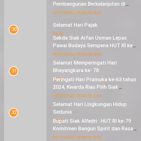
Pembangunan Berkelanjutan di
Lestari Awards 2024
16
INFOTORIAL PEMKAB SIAK
Selamat Hari Pajak
30
IKLAN
Sekda Siak Arfan Usman Lepas
Pawai Budaya Sempena HUT RI ke-
79
17
INFOTORIAL PEMKAB SIAK
Selamat Memperingati Hari
Bhayangkara ke- 78
31
Peringati Hari Pramuka ke-63 tahun
IKLAN
2024, Kwarda Riau Pilih Siak
Sebagai Tuan Rumah
18
INFOTORIAL PEMKAB SIAK
Selamat Hari Lingkungan Hidup
Sedunia
32
Bupati Siak Alfedri : HUT RI ke-79
IKLAN
Komitmen Bangun Spirit dan Rasa
Nasionalisme
19
INFOTORIAL PEMKAB SIAK