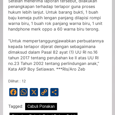
Setelah menerima laporan tersebut, dilakukan
penangkapan terhadap terlapor guna proses
hukum lebih lanjut. Untuk barang bukti, 1 buah
baju kemeja putih lengan panjang dilapisi rompi
warna biru, 1 buah rok panjang warna biru, 1 unit
handphone merk oppo a 60 warna biru terong.
“Untuk mempertanggungjawabkan perbuatannya
kepada terlapor dijerat dengan sebagaimana
dimaksud dalam Pasal 82 ayat (1) UU RI no.16
tahun 2017 tentang perubahan ke II atas UU RI
no.23 Tahun 2002 tentang perlindungan anak,”
Kata AKP Boy Setiawan. ***Rls/Aro Zeb
Dilihat :
12
Facebook
WhatsApp
X
Copy
Share
Link
Tagged:
Cabuli Ponakan