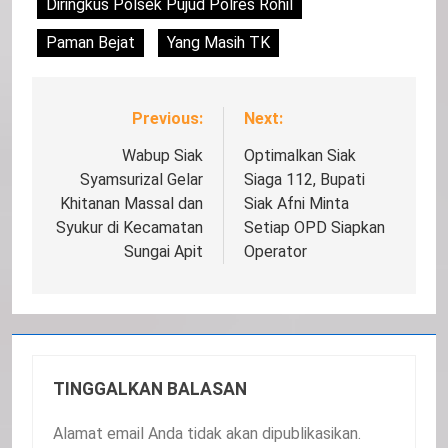
Diringkus Polsek Pujud Polres Rohil
Paman Bejat
Yang Masih TK
Previous:
Next:
Navigasi
pos
Wabup Siak
Optimalkan Siak
Syamsurizal Gelar
Siaga 112, Bupati
Khitanan Massal dan
Siak Afni Minta
Syukur di Kecamatan
Setiap OPD Siapkan
Sungai Apit
Operator
TINGGALKAN BALASAN
Alamat email Anda tidak akan dipublikasikan.