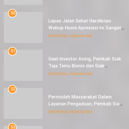
50
Lepas Jalan Sehat Hardiknas
Wabup Husni Apresiasi Ini Sangat
Luar Biasa
INFOTORIAL PEMKAB SIAK
51
Gaet Investor Asing, Pemkab Siak
Taja Temu Bisnis dan Siak
Expoversary 2024
INFOTORIAL PEMKAB SIAK
52
Permudah Masyarakat Dalam
Layanan Pengaduan, Pemkab Siak
Luncurkan Aplikasi SIP PUAN
INFOTORIAL PEMKAB SIAK
53