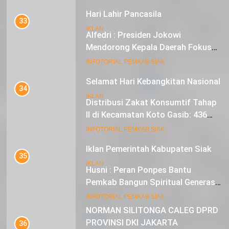
Hari Lahir Pancasila
33
IKLAN
Alfedri : Presiden Jokowi
Mendorong Kepala Daerah Fokus
pada Inflasi dan Pilkada Serentak
20
INFOTORIAL PEMKAB SIAK
Selamat Hari Kebangkitan Nasional
34
IKLAN
Distribusi Zakat Konsumtif Tahap
II di Kecamatan Koto Gasib: 436
Mustahik Terima Bantuan
21
INFOTORIAL PEMKAB SIAK
Iklan Pemerintah Kabupaten Siak
35
IKLAN
Husni : Peran Ponpes Bantu
Pemkab Bangun Spiritual Generasi
Muda
22
INFOTORIAL PEMKAB SIAK
NORMAN SILITONGA CALEG DPRD
PROVINSI DKI JAKARTA
36