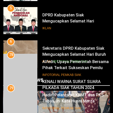
Periode 2025-2030
5
DPRD Kabupaten Siak
Mengucapkan Selamat Hari
Pendidikan Nasional
IKLAN
6
Sekretaris DPRD Kabupaten Siak
Mengucapkan Selamat Hari Buruh
78
Alfedri; Upaya Pemerintah Bersama
IKLAN
INFOTORIAL DPRD SIAK
Pihak Terkait Sukseskan Pemilu
2024
7
INFOTORIAL PEMKAB SIAK
Trending News
KENALI WARNA SURAT SUARA
PILKADA SIAK TAHUN 2024
79
Hadiri Pelantikan KBMT dan PKS
IKLAN
Tabas, ini Kata Husni Merza
8
INFOTORIAL PEMKAB SIAK