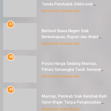
Tanda Penduduk-Elektronik
Kepada Pelajar SMK 1 Koto Gasib
INFOTORIAL PEMKAB SIAK
47
Berhasil Bawa Negeri Siak
Berkemajuan, Bupati dan Wakil
Bupati Siak Terima Gelar Adat
INFOTORIAL PEMKAB SIAK
48
Posisi Harga Sedang Mantap,
Petani Semangka Tasik Seminai
Raup Untung
INFOTORIAL PEMKAB SIAK
49
Mantap, Pemkab Siak Kembali Raih
Opini Wajar Tanpa Pengecualian
ke-13 Dari BPK RI.
INFOTORIAL PEMKAB SIAK