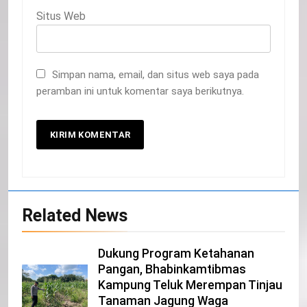
Situs Web
Simpan nama, email, dan situs web saya pada
peramban ini untuk komentar saya berikutnya.
Related News
20
Selamat Hari Kebangkitan Nasional
Dukung Program Ketahanan
IKLAN
Pangan, Bhabinkamtibmas
Kampung Teluk Merempan Tinjau
Tanaman Jagung Waga