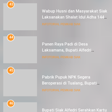
43
Wabup Husni dan Masyarakat Siak
Laksanakan Shalat Idul Adha 1445
Hijriah di Lapangan Tugu Siak
INFOTORIAL PEMKAB SIAK
44
Panen Raya Padi di Desa
Laksamana, Bupati Alfedri
Serahkan 16 Unit Mesin Pompa Air
INFOTORIAL PEMKAB SIAK
dan 1 Cultivator
45
Pabrik Pupuk NPK Segera
Beroperasi di Tualang, Bupati
Alfedri Investasi ini Tingkatkan
INFOTORIAL PEMKAB SIAK
Ekonomi Masyarakat
46
Bupati Siak Alfedri Serahkan Kartu