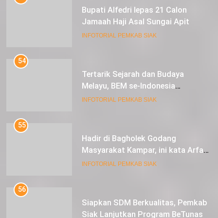
Bupati Alfedri lepas 21 Calon
Jamaah Haji Asal Sungai Apit
INFOTORIAL PEMKAB SIAK
54
Tertarik Sejarah dan Budaya
Melayu, BEM se-Indonesia
Berkunjung ke Kabupaten Siak
INFOTORIAL PEMKAB SIAK
55
Hadir di Bagholek Godang
Masyarakat Kampar, ini kata Arfan
Usman
INFOTORIAL PEMKAB SIAK
56
Siapkan SDM Berkualitas, Pemkab
Siak Lanjutkan Program BeTunas