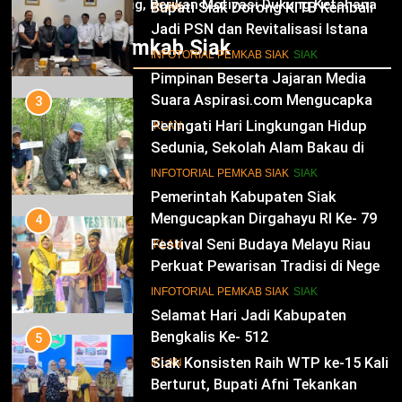
Jagung, Berikan Motivasi Dukung Ketahanan
Bupati Siak Dorong KITB Kembali
IKLAN
Pangan Nasional
Jadi PSN dan Revitalisasi Istana
Infotorial Pemkab Siak
Kesultanan Siak
12
INFOTORIAL PEMKAB SIAK
SIAK
Pimpinan Beserta Jajaran Media
Suara Aspirasi.com Mengucapkan
3
Selamat HUT RI Ke-79
Peringati Hari Lingkungan Hidup
IKLAN
Sedunia, Sekolah Alam Bakau di
Siak Cetak Generasi Penjaga
13
INFOTORIAL PEMKAB SIAK
SIAK
Pesisir
Pemerintah Kabupaten Siak
Mengucapkan Dirgahayu RI Ke- 79
4
Festival Seni Budaya Melayu Riau
IKLAN
Perkuat Pewarisan Tradisi di Negeri
Istana
14
INFOTORIAL PEMKAB SIAK
SIAK
Selamat Hari Jadi Kabupaten
Bengkalis Ke- 512
5
Siak Konsisten Raih WTP ke-15 Kali
IKLAN
Berturut, Bupati Afni Tekankan