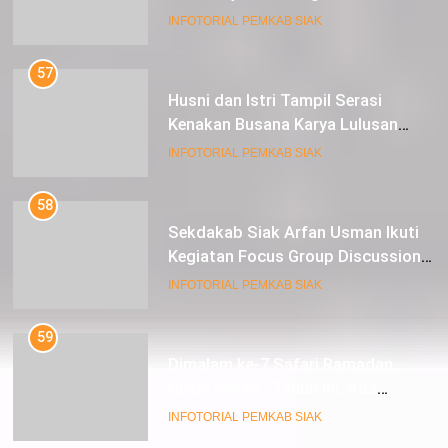
INFOTORIAL PEMKAB SIAK
57
Husni dan Istri Tampil Serasi
Kenakan Busana Karya Lulusan
SMK Pariwisata Siak, di Lancang
INFOTORIAL PEMKAB SIAK
Kuning Carnival
58
Sekdakab Siak Arfan Usman Ikuti
Kegiatan Focus Group Discussion
Tentang Kebijakan Penganggaran
INFOTORIAL PEMKAB SIAK
dan Pengangkatan ASN
59
Dimalam ke-7 Safari Ramadan,
Husni Merza : Tahun ini, Ada
Perbaikan Jalan Lintas Siak ke
INFOTORIAL PEMKAB SIAK
Sungai Mandau