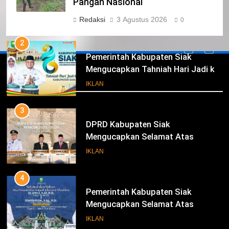
Kabupaten Siak Mengucapkan
Pangan Nasional
Tahniah Hari Jadi Kabupaten Siak
IKLAN
Redaksi
3 Agustus 2026
0
Ke- 26
2
Pemerintah Kabupaten Siak
Mengucapkan Tahniah Hari Jadi ke-
Iklan
26 Kabupaten Siak
IKLAN
3
DPRD Kabupaten Siak
Mengucapkan Selamat Atas
Pengambilan Sumpah Jabatan
IKLAN
Bupati Dan Wakil Bupati Siak
Periode 2025-2030
4
Pemerintah Kabupaten Siak
Mengucapkan Selamat Atas
Pengambilan Sumpah Jabatan
IKLAN
Bupati Dan Wakil Bupati Siak