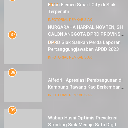
Enam Elemen Smart City di Siak
IKLAN
Terpenuhi
23
INFOTORIAL PEMKAB SIAK
NURGARAHA HARPAL NOVTEN, SH
CALON ANGGOTA DPRD PROVINSI
37
DKI JAKARTA
DPRD Siak Sahkan Perda Laporan
IKLAN
Pertanggungjawaban APBD 2023
INFOTORIAL PEMKAB SIAK
38
Alfedri : Apresiasi Pembangunan di
Kampung Rawang Kao Berkembang
Pesat
INFOTORIAL PEMKAB SIAK
39
Wabup Husni Optimis Prevalensi
Stunting Siak Menuju Satu Digit