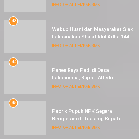
Lestarikan Peradaban
INFOTORIAL PEMKAB SIAK
43
Wabup Husni dan Masyarakat Siak
Laksanakan Shalat Idul Adha 1445
Hijriah di Lapangan Tugu Siak
INFOTORIAL PEMKAB SIAK
44
Panen Raya Padi di Desa
Laksamana, Bupati Alfedri
Serahkan 16 Unit Mesin Pompa Air
INFOTORIAL PEMKAB SIAK
dan 1 Cultivator
45
Pabrik Pupuk NPK Segera
Beroperasi di Tualang, Bupati
Alfedri Investasi ini Tingkatkan
INFOTORIAL PEMKAB SIAK
Ekonomi Masyarakat