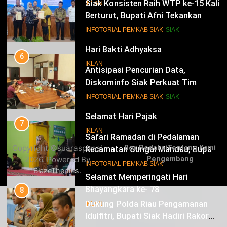
Siak Konsisten Raih WTP ke-15 Kali
IKLAN
Berturut, Bupati Afni Tekankan
Penguatan Tata Kelola Keuangan
15
INFOTORIAL PEMKAB SIAK
SIAK
Hari Bakti Adhyaksa
6
IKLAN
Antisipasi Pencurian Data,
Diskominfo Siak Perkuat Tim
Tanggap Insiden Siber Mendukung
16
INFOTORIAL PEMKAB SIAK
SIAK
SPBE
Selamat Hari Pajak
7
IKLAN
Safari Ramadan di Pedalaman
Copyright ©suaraspirasi
Box Redaksi
Tentang Kami
Kecamatan Sungai Mandau, Bupati
2026. Powered By
Pengembang
Siak Jemput Aspirasi Warga
17
INFOTORIAL PEMKAB SIAK
.
BlazeThemes
Selamat Memperingati Hari
Bhayangkara ke- 78
8
Dukung Polda Riau Pengamanan
IKLAN
Idulfitri, Bupati Siak Hadiri Rakor