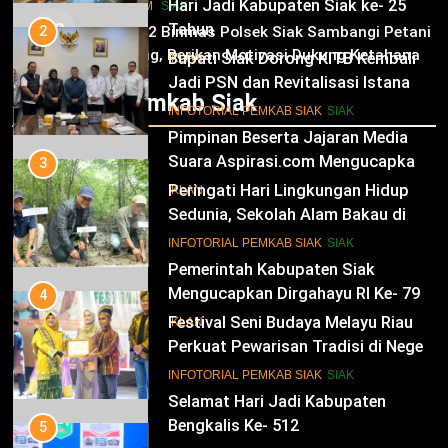
Hari Jadi Kabupaten Siak ke- 25
HUKRIM
SIAK
03
Tahun
2
Panit 2 Binmas Polsek Siak Sambangi Petani
Jagung, Berikan Motivasi Dukung Ketahanan
Bupati Siak Dorong KITB Kembali
IKLAN
Pangan Nasional
Jadi PSN dan Revitalisasi Istana
Infotorial Pemkab Siak
Kesultanan Siak
12
INFOTORIAL PEMKAB SIAK
SIAK
Pimpinan Beserta Jajaran Media
Suara Aspirasi.com Mengucapkan
3
Selamat HUT RI Ke-79
Peringati Hari Lingkungan Hidup
IKLAN
Sedunia, Sekolah Alam Bakau di
Siak Cetak Generasi Penjaga
13
INFOTORIAL PEMKAB SIAK
SIAK
Pesisir
Pemerintah Kabupaten Siak
Mengucapkan Dirgahayu RI Ke- 79
4
Festival Seni Budaya Melayu Riau
IKLAN
Perkuat Pewarisan Tradisi di Negeri
Istana
14
INFOTORIAL PEMKAB SIAK
SIAK
Selamat Hari Jadi Kabupaten
Bengkalis Ke- 512
5