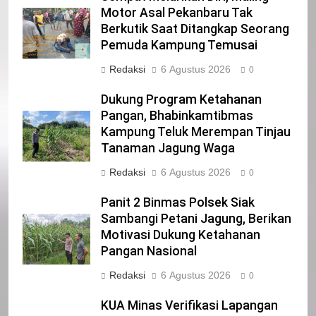
Motor Asal Pekanbaru Tak
Berkutik Saat Ditangkap Seorang
21
Pemuda Kampung Temusai
Iklan Pemerintah Kabupaten Siak
Redaksi
6 Agustus 2026
0
IKLAN
Dukung Program Ketahanan
Pangan, Bhabinkamtibmas
Kampung Teluk Merempan Tinjau
22
Tanaman Jagung Waga
NORMAN SILITONGA CALEG DPRD
PROVINSI DKI JAKARTA
Redaksi
6 Agustus 2026
0
IKLAN
Panit 2 Binmas Polsek Siak
Sambangi Petani Jagung, Berikan
23
Motivasi Dukung Ketahanan
NURGARAHA HARPAL NOVTEN, SH
Pangan Nasional
CALON ANGGOTA DPRD PROVINSI
Redaksi
6 Agustus 2026
DKI JAKARTA
0
IKLAN
KUA Minas Verifikasi Lapangan