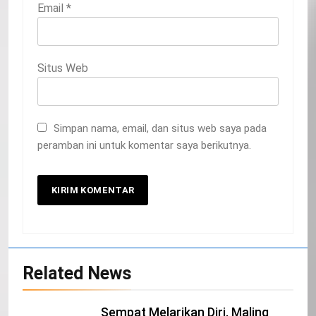
Email
*
Situs Web
Simpan nama, email, dan situs web saya pada
peramban ini untuk komentar saya berikutnya.
20
Related News
Selamat Hari Kebangkitan Nasional
IKLAN
Sempat Melarikan Diri, Maling