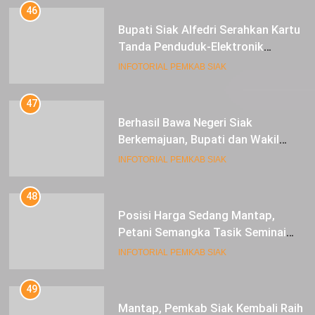
46
Bupati Siak Alfedri Serahkan Kartu
Tanda Penduduk-Elektronik
Kepada Pelajar SMK 1 Koto Gasib
INFOTORIAL PEMKAB SIAK
47
Berhasil Bawa Negeri Siak
Berkemajuan, Bupati dan Wakil
Bupati Siak Terima Gelar Adat
INFOTORIAL PEMKAB SIAK
48
Posisi Harga Sedang Mantap,
Petani Semangka Tasik Seminai
Raup Untung
INFOTORIAL PEMKAB SIAK
49
Mantap, Pemkab Siak Kembali Raih