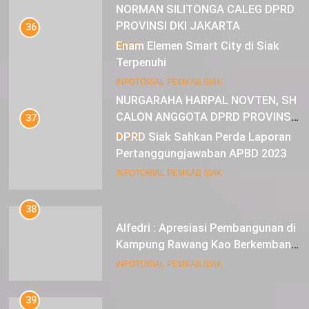
NORMAN SILITONGA CALEG DPRD
PROVINSI DKI JAKARTA
36
Enam Elemen Smart City di Siak
IKLAN
Terpenuhi
23
INFOTORIAL PEMKAB SIAK
NURGARAHA HARPAL NOVTEN, SH
CALON ANGGOTA DPRD PROVINSI
37
DKI JAKARTA
DPRD Siak Sahkan Perda Laporan
IKLAN
Pertanggungjawaban APBD 2023
INFOTORIAL PEMKAB SIAK
38
Alfedri : Apresiasi Pembangunan di
Kampung Rawang Kao Berkembang
Pesat
INFOTORIAL PEMKAB SIAK
39