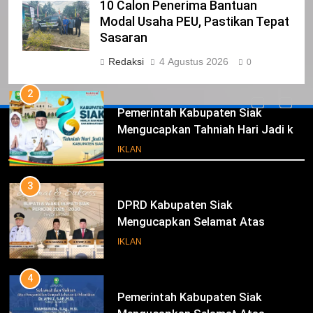
1
10 Calon Penerima Bantuan
Pimpinan Beserta Anggota DPRD
Modal Usaha PEU, Pastikan Tepat
Kabupaten Siak Mengucapkan
Sasaran
Tahniah Hari Jadi Kabupaten Siak
IKLAN
Redaksi
4 Agustus 2026
0
Ke- 26
2
Pemerintah Kabupaten Siak
Mengucapkan Tahniah Hari Jadi ke-
Iklan
26 Kabupaten Siak
IKLAN
3
DPRD Kabupaten Siak
Mengucapkan Selamat Atas
Pengambilan Sumpah Jabatan
IKLAN
Bupati Dan Wakil Bupati Siak
Periode 2025-2030
4
Pemerintah Kabupaten Siak