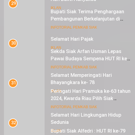
29
IKLAN
Bupati Siak Terima Penghargaan
Pembangunan Berkelanjutan di
Lestari Awards 2024
16
INFOTORIAL PEMKAB SIAK
Selamat Hari Pajak
30
IKLAN
Sekda Siak Arfan Usman Lepas
Pawai Budaya Sempena HUT RI ke-
79
17
INFOTORIAL PEMKAB SIAK
Selamat Memperingati Hari
Bhayangkara ke- 78
31
Peringati Hari Pramuka ke-63 tahun
IKLAN
2024, Kwarda Riau Pilih Siak
Sebagai Tuan Rumah
18
INFOTORIAL PEMKAB SIAK
Selamat Hari Lingkungan Hidup
Sedunia
32
Bupati Siak Alfedri : HUT RI ke-79
IKLAN