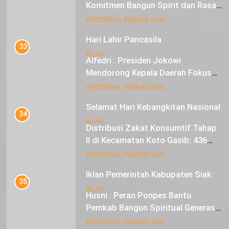
Komitmen Bangun Spirit dan Rasa
Nasionalisme
19
INFOTORIAL PEMKAB SIAK
Hari Lahir Pancasila
33
IKLAN
Alfedri : Presiden Jokowi
Mendorong Kepala Daerah Fokus
pada Inflasi dan Pilkada Serentak
20
INFOTORIAL PEMKAB SIAK
Selamat Hari Kebangkitan Nasional
34
IKLAN
Distribusi Zakat Konsumtif Tahap
II di Kecamatan Koto Gasib: 436
Mustahik Terima Bantuan
21
INFOTORIAL PEMKAB SIAK
Iklan Pemerintah Kabupaten Siak
35
IKLAN
Husni : Peran Ponpes Bantu
Pemkab Bangun Spiritual Generasi
Muda
22
INFOTORIAL PEMKAB SIAK