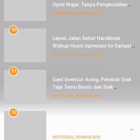
Opini Wajar Tanpa Pengecualian
ke-13 Dari BPK RI.
INFOTORIAL PEMKAB SIAK
50
Lepas Jalan Sehat Hardiknas
Wabup Husni Apresiasi Ini Sangat
Luar Biasa
INFOTORIAL PEMKAB SIAK
51
Gaet Investor Asing, Pemkab Siak
Taja Temu Bisnis dan Siak
Expoversary 2024
INFOTORIAL PEMKAB SIAK
52
Permudah Masyarakat Dalam
Layanan Pengaduan, Pemkab Siak
Luncurkan Aplikasi SIP PUAN
INFOTORIAL PEMKAB SIAK