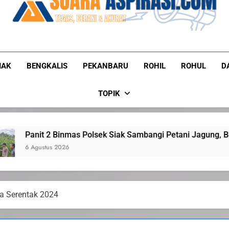
Suaraaspirasi
Tegas, Berani, Dan Akurat
IAK
BENGKALIS
PEKANBARU
ROHIL
ROHUL
D
TOPIK
ek Siak Sambangi Petani Jagung, Berikan Motivasi Dukung Ke
da Serentak 2024