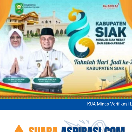
Kanit Binmas Polsek Siak 
Dukung Program Ketahan
Panit 2 Binmas Polsek Si
KUA Minas Verifikasi Lapanga
Kanit Binmas Polsek Siak 
Dukung Program Ketahan
Panit 2 Binmas Polsek Si
KUA Minas Verifikasi Lapanga
Kanit Binmas Polsek Siak 