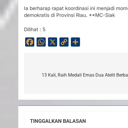
Ia berharap rapat koordinasi ini menjadi m
demokratis di Provinsi Riau. **MC-Siak
Dilihat :
5
Facebook
WhatsApp
X
Copy
Share
Link
Navigasi
pos
13 Kali, Raih Medali Emas Dua Atelit Ber
TINGGALKAN BALASAN