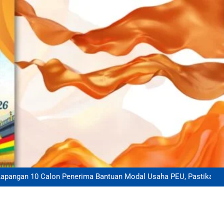
dan Bhabinkamtibmas Salurkan Bantuan Sembako Kepada Petani
Jagung Pipil di Kecamatan Mempura
an Pangan, Bhabinkamtibmas Kampung Teluk Merempan Tinjau
Tanaman Jagung Waga
ak Sambangi Petani Jagung, Berikan Motivasi Dukung Ketahanan
Pangan Nasional
n 10 Calon Penerima Bantuan Modal Usaha PEU, Pastikan Tepat
Sasaran
dan Bhabinkamtibmas Salurkan Bantuan Sembako Kepada Petani
Jagung Pipil di Kecamatan Mempura
an Pangan, Bhabinkamtibmas Kampung Teluk Merempan Tinjau
Tanaman Jagung Waga
ak Sambangi Petani Jagung, Berikan Motivasi Dukung Ketahanan
Pangan Nasional
n 10 Calon Penerima Bantuan Modal Usaha PEU, Pastikan Tepat
Sasaran
dan Bhabinkamtibmas Salurkan Bantuan Sembako Kepada Petani