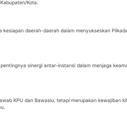
2 Kabupaten/Kota.
ana kesiapan daerah-daerah dalam menyukseskan Pilkada
entingnya sinergi antar-instansi dalam menjaga keaman
 jawab KPU dan Bawaslu, tetapi merupakan kewajiban k
au.