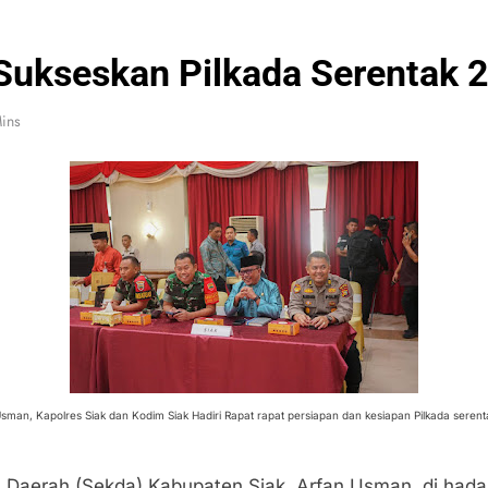
 Sukseskan Pilkada Serentak 
ins
sman, Kapolres Siak dan Kodim Siak Hadiri Rapat rapat persiapan dan kesiapan Pilkada serent
s Daerah (Sekda) Kabupaten Siak, Arfan Usman, di ha