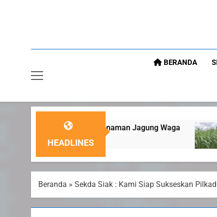
BERANDA
S
u Tanaman Jagung Waga
Panit 2 Binmas Pols
6 Agustus 2026
HEADLINES
Beranda
»
Sekda Siak : Kami Siap Sukseskan Pilka