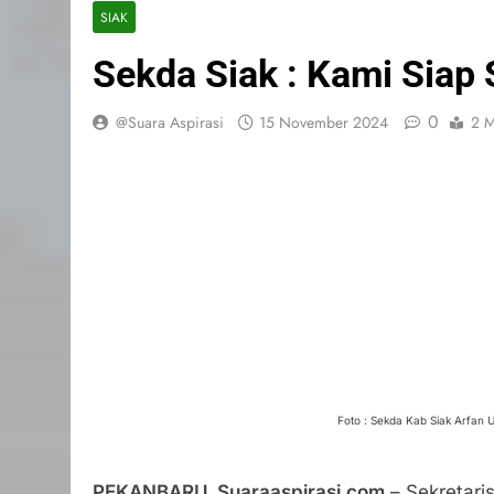
SIAK
Sekda Siak : Kami Siap
0
@Suara Aspirasi
15 November 2024
2 M
Foto : Sekda Kab Siak Arfan U
PEKANBARU, Suaraaspirasi.com
– Sekretari