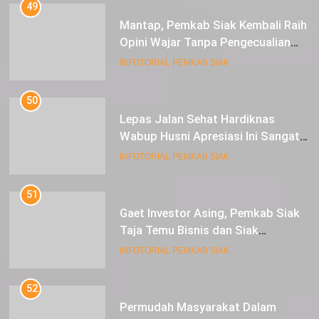
49
Mantap, Pemkab Siak Kembali Raih
Opini Wajar Tanpa Pengecualian
ke-13 Dari BPK RI.
INFOTORIAL PEMKAB SIAK
50
Lepas Jalan Sehat Hardiknas
Wabup Husni Apresiasi Ini Sangat
Luar Biasa
INFOTORIAL PEMKAB SIAK
51
Gaet Investor Asing, Pemkab Siak
Taja Temu Bisnis dan Siak
Expoversary 2024
INFOTORIAL PEMKAB SIAK
52
Permudah Masyarakat Dalam