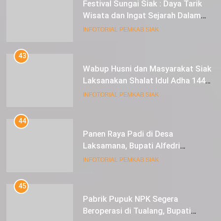
Festival Sungai Siak : Daya Tarik
Wisata dan Ingat Sejarah Dalam
Lestarikan Peradaban
INFOTORIAL PEMKAB SIAK
43
Wabup Husni dan Masyarakat Siak
Laksanakan Shalat Idul Adha 1445
Hijriah di Lapangan Tugu Siak
INFOTORIAL PEMKAB SIAK
44
Panen Raya Padi di Desa
Laksamana, Bupati Alfedri
Serahkan 16 Unit Mesin Pompa Air
INFOTORIAL PEMKAB SIAK
dan 1 Cultivator
45
Pabrik Pupuk NPK Segera
Beroperasi di Tualang, Bupati