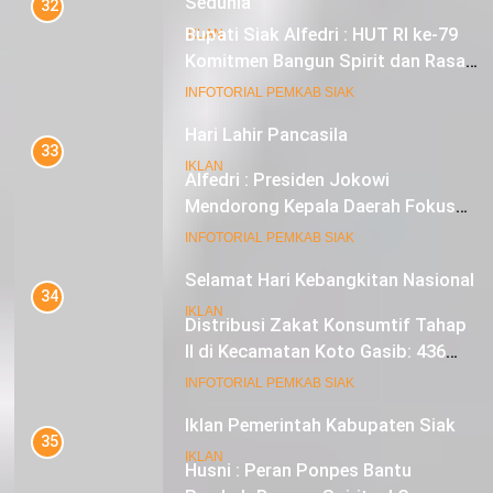
Sedunia
32
Bupati Siak Alfedri : HUT RI ke-79
IKLAN
Komitmen Bangun Spirit dan Rasa
Nasionalisme
19
INFOTORIAL PEMKAB SIAK
Hari Lahir Pancasila
33
IKLAN
Alfedri : Presiden Jokowi
Mendorong Kepala Daerah Fokus
pada Inflasi dan Pilkada Serentak
20
INFOTORIAL PEMKAB SIAK
Selamat Hari Kebangkitan Nasional
34
IKLAN
Distribusi Zakat Konsumtif Tahap
II di Kecamatan Koto Gasib: 436
Mustahik Terima Bantuan
21
INFOTORIAL PEMKAB SIAK
Iklan Pemerintah Kabupaten Siak
35
IKLAN
Husni : Peran Ponpes Bantu