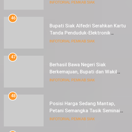
Alfedri Investasi ini Tingkatkan
INFOTORIAL PEMKAB SIAK
Ekonomi Masyarakat
46
Bupati Siak Alfedri Serahkan Kartu
Tanda Penduduk-Elektronik
Kepada Pelajar SMK 1 Koto Gasib
INFOTORIAL PEMKAB SIAK
47
Berhasil Bawa Negeri Siak
Berkemajuan, Bupati dan Wakil
Bupati Siak Terima Gelar Adat
INFOTORIAL PEMKAB SIAK
48
Posisi Harga Sedang Mantap,
Petani Semangka Tasik Seminai
Raup Untung
INFOTORIAL PEMKAB SIAK