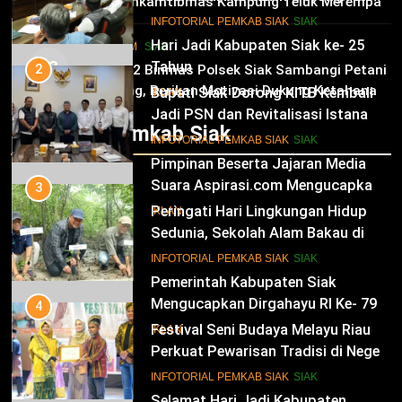
Bhabinkamtibmas Kampung Teluk Merempan
dan Kesejahteraan Warga
11
Tinjau Tanaman Jagung Waga
INFOTORIAL PEMKAB SIAK
SIAK
Hari Jadi Kabupaten Siak ke- 25
HUKRIM
SIAK
03
Tahun
2
Panit 2 Binmas Polsek Siak Sambangi Petani
Jagung, Berikan Motivasi Dukung Ketahanan
Bupati Siak Dorong KITB Kembali
IKLAN
Pangan Nasional
Jadi PSN dan Revitalisasi Istana
Infotorial Pemkab Siak
Kesultanan Siak
12
INFOTORIAL PEMKAB SIAK
SIAK
Pimpinan Beserta Jajaran Media
Suara Aspirasi.com Mengucapkan
3
Selamat HUT RI Ke-79
Peringati Hari Lingkungan Hidup
IKLAN
Sedunia, Sekolah Alam Bakau di
Siak Cetak Generasi Penjaga
13
INFOTORIAL PEMKAB SIAK
SIAK
Pesisir
Pemerintah Kabupaten Siak
Mengucapkan Dirgahayu RI Ke- 79
4
Festival Seni Budaya Melayu Riau
IKLAN
Perkuat Pewarisan Tradisi di Negeri
Istana
14
INFOTORIAL PEMKAB SIAK
SIAK
Selamat Hari Jadi Kabupaten