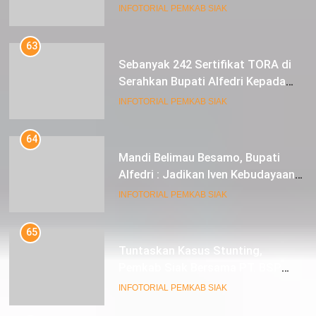
Meningkat
INFOTORIAL PEMKAB SIAK
63
Sebanyak 242 Sertifikat TORA di
Serahkan Bupati Alfedri Kepada
Masyarakat Kerinci Kiri
INFOTORIAL PEMKAB SIAK
64
Mandi Belimau Besamo, Bupati
Alfedri : Jadikan Iven Kebudayaan
tahunan di Kabupaten Siak
INFOTORIAL PEMKAB SIAK
65
Tuntaskan Kasus Stunting,
Pemkab Siak Bersama PT. BSP
Siap Berkolaborasi
INFOTORIAL PEMKAB SIAK