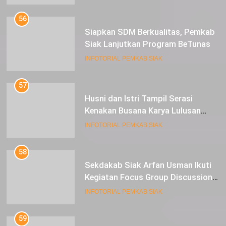
56
Siapkan SDM Berkualitas, Pemkab
Siak Lanjutkan Program BeTunas
INFOTORIAL PEMKAB SIAK
57
Husni dan Istri Tampil Serasi
Kenakan Busana Karya Lulusan
SMK Pariwisata Siak, di Lancang
INFOTORIAL PEMKAB SIAK
Kuning Carnival
58
Sekdakab Siak Arfan Usman Ikuti
Kegiatan Focus Group Discussion
Tentang Kebijakan Penganggaran
INFOTORIAL PEMKAB SIAK
dan Pengangkatan ASN
59