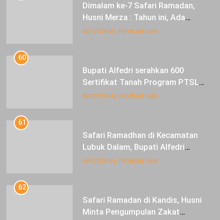
Dimalam ke-7 Safari Ramadan,
Husni Merza : Tahun ini, Ada
Perbaikan Jalan Lintas Siak ke
INFOTORIAL PEMKAB SIAK
Sungai Mandau
60
Bupati Alfedri serahkan 600
Sertifikat Tanah Program PTSL
kepada Masyarakat Tualang
INFOTORIAL PEMKAB SIAK
61
Safari Ramadhan di Kecamatan
Lubuk Dalam, Bupati Alfedri
Mengingatkan Masyarakat
INFOTORIAL PEMKAB SIAK
Pentingnya Berzakat
62
Safari Ramadan di Kandis, Husni
Minta Pengumpulan Zakat