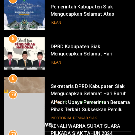
Pemerintah Kabupaten Siak
Mengucapkan Selamat Atas
Pengambilan Sumpah Jabatan
IKLAN
Bupati Dan Wakil Bupati Siak
Periode 2025-2030
5
DPRD Kabupaten Siak
Mengucapkan Selamat Hari
Pendidikan Nasional
IKLAN
6
Sekretaris DPRD Kabupaten Siak
Mengucapkan Selamat Hari Buruh
78
Alfedri; Upaya Pemerintah Bersama
IKLAN
INFOTORIAL DPRD SIAK
Pihak Terkait Sukseskan Pemilu
2024
7
INFOTORIAL PEMKAB SIAK
Trending News
KENALI WARNA SURAT SUARA
PILKADA SIAK TAHUN 2024
79