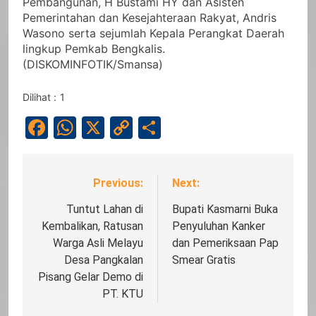
Pembangunan, H Bustami HY dan Asisten
Pemerintahan dan Kesejahteraan Rakyat, Andris
Wasono serta sejumlah Kepala Perangkat Daerah
lingkup Pemkab Bengkalis.
(DISKOMINFOTIK/Smansa)
Dilihat :
1
Facebook
WhatsApp
X
Copy
Share
Link
Previous:
Next:
Navigasi
pos
Tuntut Lahan di
Bupati Kasmarni Buka
Kembalikan, Ratusan
Penyuluhan Kanker
Warga Asli Melayu
dan Pemeriksaan Pap
Desa Pangkalan
Smear Gratis
Pisang Gelar Demo di
PT. KTU