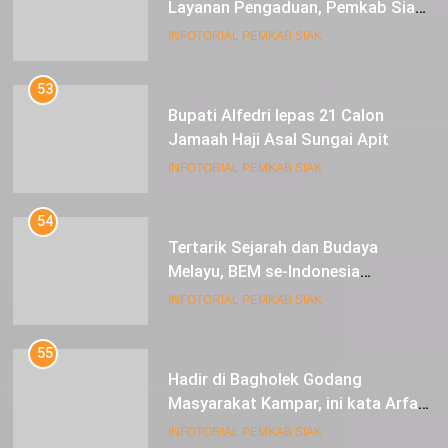
Layanan Pengaduan, Pemkab Siak
Luncurkan Aplikasi SIP PUAN
INFOTORIAL PEMKAB SIAK
53
Bupati Alfedri lepas 21 Calon
Jamaah Haji Asal Sungai Apit
INFOTORIAL PEMKAB SIAK
54
Tertarik Sejarah dan Budaya
Melayu, BEM se-Indonesia
Berkunjung ke Kabupaten Siak
INFOTORIAL PEMKAB SIAK
55
Hadir di Bagholek Godang
Masyarakat Kampar, ini kata Arfan
Usman
INFOTORIAL PEMKAB SIAK