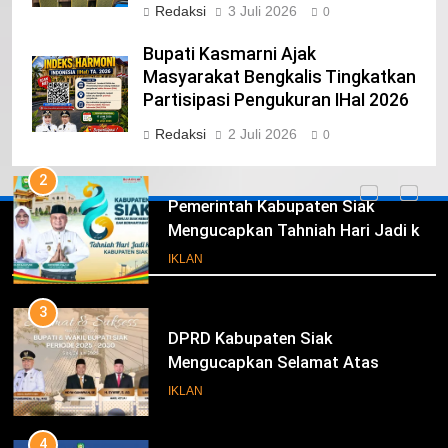
Redaksi
3 Juli 2026
0
1
Bupati Kasmarni Ajak
Pimpinan Beserta Anggota DPRD
Masyarakat Bengkalis Tingkatkan
Kabupaten Siak Mengucapkan
Partisipasi Pengukuran IHaI 2026
Tahniah Hari Jadi Kabupaten Siak
IKLAN
Redaksi
2 Juli 2026
0
Ke- 26
2
Pemerintah Kabupaten Siak
Mengucapkan Tahniah Hari Jadi ke-
Iklan
26 Kabupaten Siak
IKLAN
3
DPRD Kabupaten Siak
Mengucapkan Selamat Atas
Pengambilan Sumpah Jabatan
IKLAN
Bupati Dan Wakil Bupati Siak
Periode 2025-2030
4