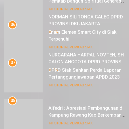
Pemkab Bangun Spiritual Generasi
Muda
22
INFOTORIAL PEMKAB SIAK
NORMAN SILITONGA CALEG DPRD
PROVINSI DKI JAKARTA
36
Enam Elemen Smart City di Siak
IKLAN
Terpenuhi
23
INFOTORIAL PEMKAB SIAK
NURGARAHA HARPAL NOVTEN, SH
CALON ANGGOTA DPRD PROVINSI
37
DKI JAKARTA
DPRD Siak Sahkan Perda Laporan
IKLAN
Pertanggungjawaban APBD 2023
INFOTORIAL PEMKAB SIAK
38
Alfedri : Apresiasi Pembangunan di
Kampung Rawang Kao Berkembang
Pesat
INFOTORIAL PEMKAB SIAK