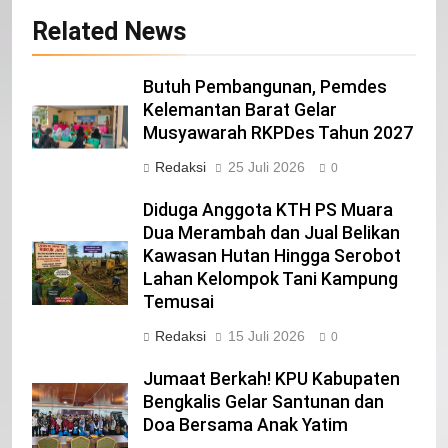
Selamat Hari Kebangkitan Nasional
Related News
IKLAN
Butuh Pembangunan, Pemdes
21
Kelemantan Barat Gelar
Musyawarah RKPDes Tahun 2027
Iklan Pemerintah Kabupaten Siak
Redaksi
25 Juli 2026
IKLAN
0
Diduga Anggota KTH PS Muara
Dua Merambah dan Jual Belikan
22
Kawasan Hutan Hingga Serobot
NORMAN SILITONGA CALEG DPRD
Lahan Kelompok Tani Kampung
PROVINSI DKI JAKARTA
Temusai
IKLAN
Redaksi
15 Juli 2026
0
23
Jumaat Berkah! KPU Kabupaten
NURGARAHA HARPAL NOVTEN, SH
Bengkalis Gelar Santunan dan
CALON ANGGOTA DPRD PROVINSI
Doa Bersama Anak Yatim
DKI JAKARTA
IKLAN