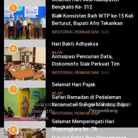
Bengkalis Ke- 512
5
Siak Konsisten Raih WTP ke-15 Kali
IKLAN
Berturut, Bupati Afni Tekankan
Penguatan Tata Kelola Keuangan
15
INFOTORIAL PEMKAB SIAK
SIAK
Hari Bakti Adhyaksa
6
IKLAN
Antisipasi Pencurian Data,
Diskominfo Siak Perkuat Tim
Tanggap Insiden Siber Mendukung
16
INFOTORIAL PEMKAB SIAK
SIAK
SPBE
Selamat Hari Pajak
7
IKLAN
Safari Ramadan di Pedalaman
Copyright ©suaraspirasi
Box Redaksi
Tentang Kami
Kecamatan Sungai Mandau, Bupati
2026. Powered By
Pengembang
Siak Jemput Aspirasi Warga
17
INFOTORIAL PEMKAB SIAK
.
BlazeThemes
Selamat Memperingati Hari
Bhayangkara ke- 78
8
Dukung Polda Riau Pengamanan
IKLAN