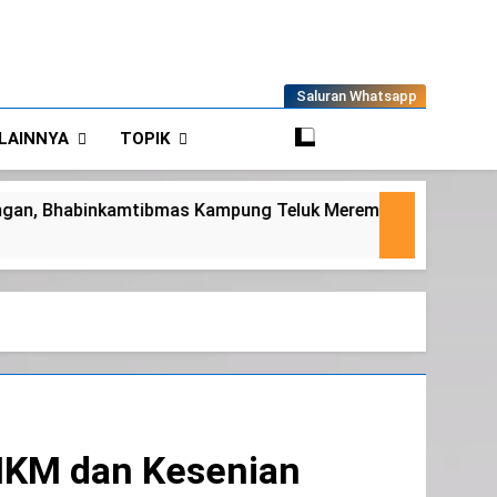
Saluran Whatsapp
LAINNYA
TOPIK
g Teluk Merempan Tinjau Tanaman Jagung Waga
MKM dan Kesenian