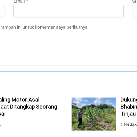
Email
*
Si
ramban ini untuk komentar saya berikutnya.
aling Motor Asal
Dukun
Saat Ditangkap Seorang
Bhabi
sai
Tinja
Redak
0