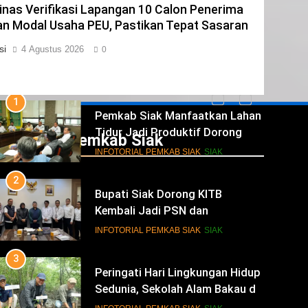
nas Verifikasi Lapangan 10 Calon Penerima
1
n Modal Usaha PEU, Pastikan Tepat Sasaran
Pemkab Siak Manfaatkan Lahan
si
4 Agustus 2026
0
Tidur Jadi Produktif Dorong
PAD dan Kesejahteraan Warga
INFOTORIAL PEMKAB SIAK
SIAK
2
Bupati Siak Dorong KITB
Kembali Jadi PSN dan
Infotorial Pemkab Siak
Revitalisasi Istana Kesultanan
INFOTORIAL PEMKAB SIAK
SIAK
Siak
3
Peringati Hari Lingkungan Hidup
Sedunia, Sekolah Alam Bakau di
Siak Cetak Generasi Penjaga
INFOTORIAL PEMKAB SIAK
SIAK
Pesisir
4
Festival Seni Budaya Melayu Riau
Perkuat Pewarisan Tradisi di
Negeri Istana