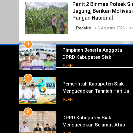
Panit 2 Binmas Polsek S
1
Jagung, Berikan Motivas
Pimpinan Beserta Anggota
Pangan Nasional
DPRD Kabupaten Siak
Redaksi
6 Agustus 2026
Mengucapkan Tahniah Hari Jad
IKLAN
Kabupaten Siak Ke- 26
2
Pemerintah Kabupaten Siak
Mengucapkan Tahniah Hari Jad
Iklan
ke-26 Kabupaten Siak
IKLAN
3
DPRD Kabupaten Siak
Mengucapkan Selamat Atas
Pengambilan Sumpah Jabatan
IKLAN
Bupati Dan Wakil Bupati Siak
4
Periode 2025-2030
Pemerintah Kabupaten Siak
Mengucapkan Selamat Atas
Pengambilan Sumpah Jabatan