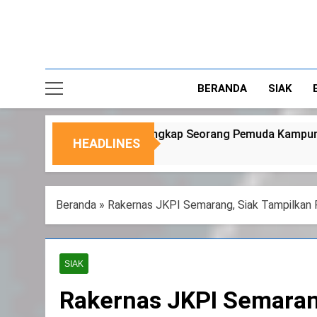
BERANDA
SIAK
angkap Seorang Pemuda Kampung Temusai
Duk
HEADLINES
6 Ag
Beranda
»
Rakernas JKPI Semarang, Siak Tampilkan
SIAK
Rakernas JKPI Semaran