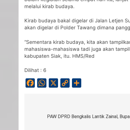
melalui kirab budaya.
Kirab budaya bakal digelar di Jalan Letjen S
akan digelar di Polder Tawang dimana panggu
“Sementara kirab budaya, kita akan tampilk
mahasiswa-mahasiswa tadi juga akan tampil. 
kabupaten Siak, itu. HMS/Red
Dilihat :
6
Facebook
WhatsApp
X
Copy
Share
Link
Navigasi
pos
PAW DPRD Bengkalis Lantik Zainal, Bupa