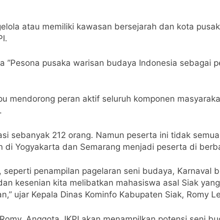
gelola atau memiliki kawasan bersejarah dan kota pus
I.
ma ”Pesona pusaka warisan budaya Indonesia sebagai 
pu mendorong peran aktif seluruh komponen masyarak
.
asi sebanyak 212 orang. Namun peserta ini tidak semua
h di Yogyakarta dan Semarang menjadi peserta di berba
tu, seperti penampilan pagelaran seni budaya, Karnava
l dan kesenian kita melibatkan mahasiswa asal Siak yan
,” ujar Kepala Dinas Kominfo Kabupaten Siak, Romy Le
 Romy, Anggota JKPI akan menampilkan potensi seni buday