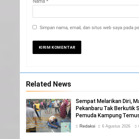
Nama
*
20
Selamat Hari Kebangkitan
Nasional
Simpan nama, email, dan situs web saya pada pe
IKLAN
21
Iklan Pemerintah Kabupaten
Siak
IKLAN
22
Related News
NORMAN SILITONGA CALEG
DPRD PROVINSI DKI JAKARTA
Sempat Melarikan Diri, M
IKLAN
Pekanbaru Tak Berkutik 
23
Pemuda Kampung Temu
NURGARAHA HARPAL NOVTEN,
Redaksi
6 Agustus 2026
SH CALON ANGGOTA DPRD
PROVINSI DKI JAKARTA
IKLAN