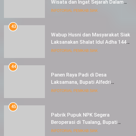
Wisata dan Ingat Sejarah Dalam
Lestarikan Peradaban
INFOTORIAL PEMKAB SIAK
43
Wabup Husni dan Masyarakat Siak
Laksanakan Shalat Idul Adha 1445
Hijriah di Lapangan Tugu Siak
INFOTORIAL PEMKAB SIAK
44
Panen Raya Padi di Desa
Laksamana, Bupati Alfedri
Serahkan 16 Unit Mesin Pompa Air
INFOTORIAL PEMKAB SIAK
dan 1 Cultivator
45
Pabrik Pupuk NPK Segera
Beroperasi di Tualang, Bupati
Alfedri Investasi ini Tingkatkan
INFOTORIAL PEMKAB SIAK