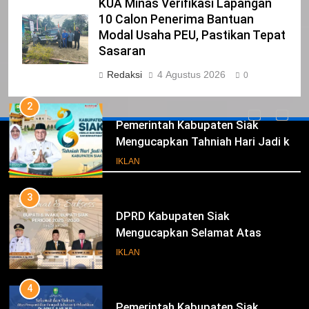
KUA Minas Verifikasi Lapangan
1
10 Calon Penerima Bantuan
Pimpinan Beserta Anggota DPRD
Modal Usaha PEU, Pastikan Tepat
Kabupaten Siak Mengucapkan
Sasaran
Tahniah Hari Jadi Kabupaten Siak
IKLAN
Redaksi
4 Agustus 2026
0
Ke- 26
2
Pemerintah Kabupaten Siak
Mengucapkan Tahniah Hari Jadi ke-
Iklan
26 Kabupaten Siak
IKLAN
3
DPRD Kabupaten Siak
Mengucapkan Selamat Atas
Pengambilan Sumpah Jabatan
IKLAN
Bupati Dan Wakil Bupati Siak
Periode 2025-2030
4
Pemerintah Kabupaten Siak