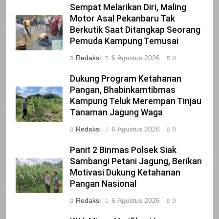
IKLAN
Sempat Melarikan Diri, Maling
Motor Asal Pekanbaru Tak
Berkutik Saat Ditangkap Seorang
21
Pemuda Kampung Temusai
Iklan Pemerintah Kabupaten Siak
Redaksi
6 Agustus 2026
0
IKLAN
Dukung Program Ketahanan
Pangan, Bhabinkamtibmas
Kampung Teluk Merempan Tinjau
22
Tanaman Jagung Waga
NORMAN SILITONGA CALEG DPRD
PROVINSI DKI JAKARTA
Redaksi
6 Agustus 2026
0
IKLAN
Panit 2 Binmas Polsek Siak
Sambangi Petani Jagung, Berikan
23
Motivasi Dukung Ketahanan
NURGARAHA HARPAL NOVTEN, SH
Pangan Nasional
CALON ANGGOTA DPRD PROVINSI
Redaksi
6 Agustus 2026
DKI JAKARTA
0
IKLAN