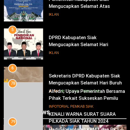
Mengucapkan Selamat Atas
Pengambilan Sumpah Jabatan
IKLAN
Bupati Dan Wakil Bupati Siak
Periode 2025-2030
5
DPRD Kabupaten Siak
Mengucapkan Selamat Hari
Pendidikan Nasional
IKLAN
6
Sekretaris DPRD Kabupaten Siak
Mengucapkan Selamat Hari Buruh
78
Alfedri; Upaya Pemerintah Bersama
IKLAN
INFOTORIAL DPRD SIAK
Pihak Terkait Sukseskan Pemilu
2024
7
INFOTORIAL PEMKAB SIAK
Trending News
KENALI WARNA SURAT SUARA
PILKADA SIAK TAHUN 2024
79
Hadiri Pelantikan KBMT dan PKS
IKLAN