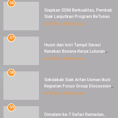
56
Siapkan SDM Berkualitas, Pemkab
Siak Lanjutkan Program BeTunas
INFOTORIAL PEMKAB SIAK
57
Husni dan Istri Tampil Serasi
Kenakan Busana Karya Lulusan
SMK Pariwisata Siak, di Lancang
INFOTORIAL PEMKAB SIAK
Kuning Carnival
58
Sekdakab Siak Arfan Usman Ikuti
Kegiatan Focus Group Discussion
Tentang Kebijakan Penganggaran
INFOTORIAL PEMKAB SIAK
dan Pengangkatan ASN
59
Dimalam ke-7 Safari Ramadan,