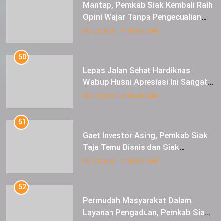
Mantap, Pemkab Siak Kembali Raih
Opini Wajar Tanpa Pengecualian
ke-13 Dari BPK RI.
INFOTORIAL PEMKAB SIAK
50
Lepas Jalan Sehat Hardiknas
Wabup Husni Apresiasi Ini Sangat
Luar Biasa
INFOTORIAL PEMKAB SIAK
51
Gaet Investor Asing, Pemkab Siak
Taja Temu Bisnis dan Siak
Expoversary 2024
INFOTORIAL PEMKAB SIAK
52
Permudah Masyarakat Dalam
Layanan Pengaduan, Pemkab Siak