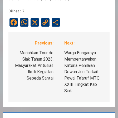
Dilihat :
7
Facebook
WhatsApp
X
Copy
Share
Link
Previous:
Next:
Navigasi
pos
Meriahkan Tour de
Warga Bungaraya
Siak Tahun 2023,
Mempertanyakan
Masyarakat Antusias
Kriteria Penilaian
Ikuti Kegiatan
Dewan Juri Terkait
Sepeda Santai
Pawai Ta’aruf MTQ
XXIII Tingkat Kab
Siak