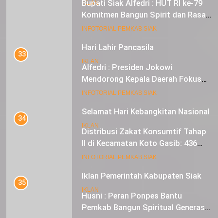
Bupati Siak Alfedri : HUT RI ke-79
IKLAN
Komitmen Bangun Spirit dan Rasa
Nasionalisme
19
INFOTORIAL PEMKAB SIAK
Hari Lahir Pancasila
33
IKLAN
Alfedri : Presiden Jokowi
Mendorong Kepala Daerah Fokus
pada Inflasi dan Pilkada Serentak
20
INFOTORIAL PEMKAB SIAK
Selamat Hari Kebangkitan Nasional
34
IKLAN
Distribusi Zakat Konsumtif Tahap
II di Kecamatan Koto Gasib: 436
Mustahik Terima Bantuan
21
INFOTORIAL PEMKAB SIAK
Iklan Pemerintah Kabupaten Siak
35
IKLAN
Husni : Peran Ponpes Bantu
Pemkab Bangun Spiritual Generasi