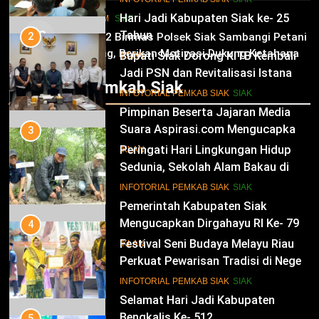
Hari Jadi Kabupaten Siak ke- 25
HUKRIM
SIAK
03
Tahun
2
Panit 2 Binmas Polsek Siak Sambangi Petani
Jagung, Berikan Motivasi Dukung Ketahanan
Bupati Siak Dorong KITB Kembali
IKLAN
Pangan Nasional
Jadi PSN dan Revitalisasi Istana
Infotorial Pemkab Siak
Kesultanan Siak
12
INFOTORIAL PEMKAB SIAK
SIAK
Pimpinan Beserta Jajaran Media
Suara Aspirasi.com Mengucapkan
3
Selamat HUT RI Ke-79
Peringati Hari Lingkungan Hidup
IKLAN
Sedunia, Sekolah Alam Bakau di
Siak Cetak Generasi Penjaga
13
INFOTORIAL PEMKAB SIAK
SIAK
Pesisir
Pemerintah Kabupaten Siak
Mengucapkan Dirgahayu RI Ke- 79
4
Festival Seni Budaya Melayu Riau
IKLAN
Perkuat Pewarisan Tradisi di Negeri
Istana
14
INFOTORIAL PEMKAB SIAK
SIAK
Selamat Hari Jadi Kabupaten
Bengkalis Ke- 512
5