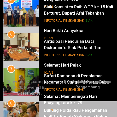
Siak Konsisten Raih WTP ke-15 Kali
IKLAN
Berturut, Bupati Afni Tekankan
Penguatan Tata Kelola Keuangan
15
INFOTORIAL PEMKAB SIAK
SIAK
Hari Bakti Adhyaksa
6
IKLAN
Antisipasi Pencurian Data,
Diskominfo Siak Perkuat Tim
Tanggap Insiden Siber Mendukung
16
INFOTORIAL PEMKAB SIAK
SIAK
SPBE
Selamat Hari Pajak
7
IKLAN
Safari Ramadan di Pedalaman
Copyright ©suaraspirasi
Box Redaksi
Tentang Kami
Kecamatan Sungai Mandau, Bupati
2026. Powered By
Pengembang
Siak Jemput Aspirasi Warga
17
INFOTORIAL PEMKAB SIAK
.
BlazeThemes
Selamat Memperingati Hari
Bhayangkara ke- 78
8
Dukung Polda Riau Pengamanan
IKLAN
Idulfitri, Bupati Siak Hadiri Rakor