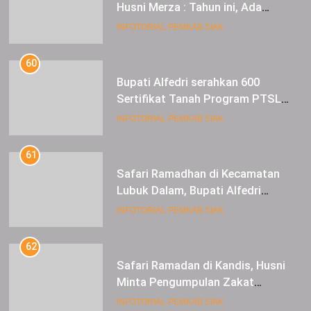
Husni Merza : Tahun ini, Ada
Perbaikan Jalan Lintas Siak ke
INFOTORIAL PEMKAB SIAK
Sungai Mandau
60
Bupati Alfedri serahkan 600
Sertifikat Tanah Program PTSL
kepada Masyarakat Tualang
INFOTORIAL PEMKAB SIAK
61
Safari Ramadhan di Kecamatan
Lubuk Dalam, Bupati Alfedri
Mengingatkan Masyarakat
INFOTORIAL PEMKAB SIAK
Pentingnya Berzakat
62
Safari Ramadan di Kandis, Husni
Minta Pengumpulan Zakat
Meningkat
INFOTORIAL PEMKAB SIAK