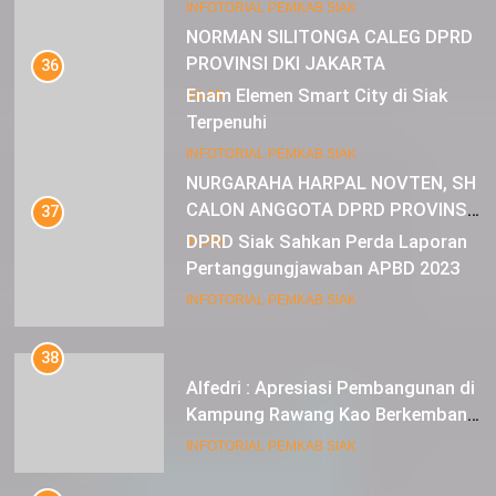
Muda
22
INFOTORIAL PEMKAB SIAK
NORMAN SILITONGA CALEG DPRD
PROVINSI DKI JAKARTA
36
Enam Elemen Smart City di Siak
IKLAN
Terpenuhi
23
INFOTORIAL PEMKAB SIAK
NURGARAHA HARPAL NOVTEN, SH
CALON ANGGOTA DPRD PROVINSI
37
DKI JAKARTA
DPRD Siak Sahkan Perda Laporan
IKLAN
Pertanggungjawaban APBD 2023
INFOTORIAL PEMKAB SIAK
38
Alfedri : Apresiasi Pembangunan di
Kampung Rawang Kao Berkembang
Pesat
INFOTORIAL PEMKAB SIAK