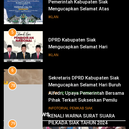
Pemerintah Kabupaten Siak
Mengucapkan Selamat Atas
Pengambilan Sumpah Jabatan
IKLAN
Bupati Dan Wakil Bupati Siak
Periode 2025-2030
5
DPRD Kabupaten Siak
Mengucapkan Selamat Hari
Pendidikan Nasional
IKLAN
6
Sekretaris DPRD Kabupaten Siak
Mengucapkan Selamat Hari Buruh
78
Alfedri; Upaya Pemerintah Bersama
IKLAN
INFOTORIAL DPRD SIAK
Pihak Terkait Sukseskan Pemilu
2024
7
INFOTORIAL PEMKAB SIAK
Trending News
KENALI WARNA SURAT SUARA
PILKADA SIAK TAHUN 2024
79