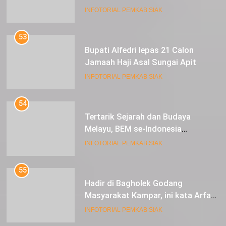
Luncurkan Aplikasi SIP PUAN
INFOTORIAL PEMKAB SIAK
53
Bupati Alfedri lepas 21 Calon
Jamaah Haji Asal Sungai Apit
INFOTORIAL PEMKAB SIAK
54
Tertarik Sejarah dan Budaya
Melayu, BEM se-Indonesia
Berkunjung ke Kabupaten Siak
INFOTORIAL PEMKAB SIAK
55
Hadir di Bagholek Godang
Masyarakat Kampar, ini kata Arfan
Usman
INFOTORIAL PEMKAB SIAK