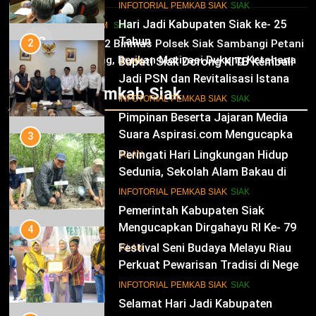
dan Kesejahteraan Warga
11
Tinjau Tanaman Jagung Waga
INFOTORIAL PEMKAB SIAK
SIAK
Hari Jadi Kabupaten Siak ke- 25
HUKRIM
SIAK
03
Tahun
2
Panit 2 Binmas Polsek Siak Sambangi Petani
Jagung, Berikan Motivasi Dukung Ketahanan
Bupati Siak Dorong KITB Kembali
IKLAN
Pangan Nasional
Jadi PSN dan Revitalisasi Istana
Infotorial Pemkab Siak
Kesultanan Siak
12
INFOTORIAL PEMKAB SIAK
SIAK
Pimpinan Beserta Jajaran Media
Suara Aspirasi.com Mengucapkan
3
Selamat HUT RI Ke-79
Peringati Hari Lingkungan Hidup
IKLAN
Sedunia, Sekolah Alam Bakau di
Siak Cetak Generasi Penjaga
13
INFOTORIAL PEMKAB SIAK
SIAK
Pesisir
Pemerintah Kabupaten Siak
Mengucapkan Dirgahayu RI Ke- 79
4
Festival Seni Budaya Melayu Riau
IKLAN
Perkuat Pewarisan Tradisi di Negeri
Istana
14
INFOTORIAL PEMKAB SIAK
SIAK
Selamat Hari Jadi Kabupaten