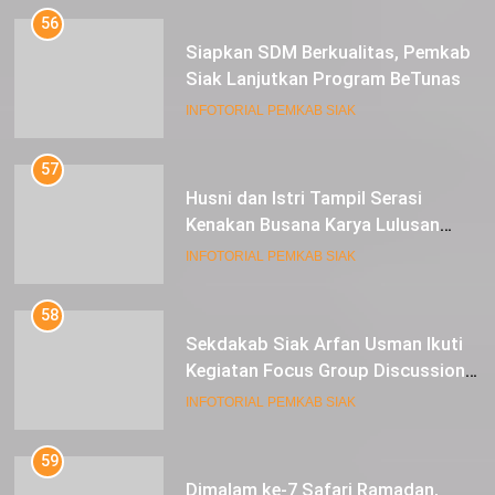
56
Siapkan SDM Berkualitas, Pemkab
Siak Lanjutkan Program BeTunas
INFOTORIAL PEMKAB SIAK
57
Husni dan Istri Tampil Serasi
Kenakan Busana Karya Lulusan
SMK Pariwisata Siak, di Lancang
INFOTORIAL PEMKAB SIAK
Kuning Carnival
58
Sekdakab Siak Arfan Usman Ikuti
Kegiatan Focus Group Discussion
Tentang Kebijakan Penganggaran
INFOTORIAL PEMKAB SIAK
dan Pengangkatan ASN
59
Dimalam ke-7 Safari Ramadan,