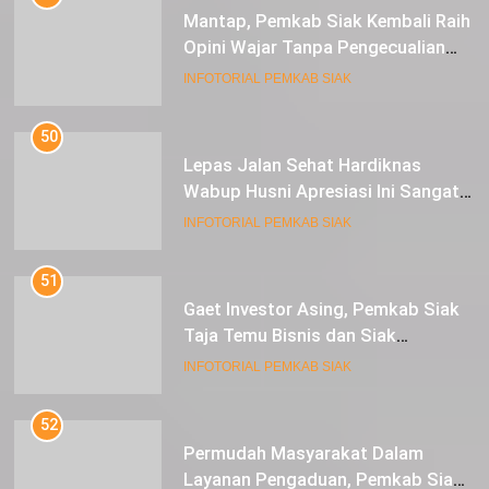
Mantap, Pemkab Siak Kembali Raih
Opini Wajar Tanpa Pengecualian
ke-13 Dari BPK RI.
INFOTORIAL PEMKAB SIAK
50
Lepas Jalan Sehat Hardiknas
Wabup Husni Apresiasi Ini Sangat
Luar Biasa
INFOTORIAL PEMKAB SIAK
51
Gaet Investor Asing, Pemkab Siak
Taja Temu Bisnis dan Siak
Expoversary 2024
INFOTORIAL PEMKAB SIAK
52
Permudah Masyarakat Dalam
Layanan Pengaduan, Pemkab Siak