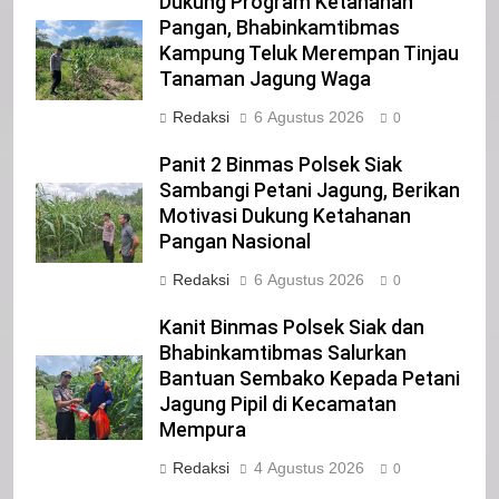
Dukung Program Ketahanan
IKLAN
Pangan, Bhabinkamtibmas
Kampung Teluk Merempan Tinjau
Tanaman Jagung Waga
21
Redaksi
6 Agustus 2026
0
Iklan Pemerintah Kabupaten Siak
Panit 2 Binmas Polsek Siak
IKLAN
Sambangi Petani Jagung, Berikan
Motivasi Dukung Ketahanan
Pangan Nasional
22
NORMAN SILITONGA CALEG DPRD
Redaksi
6 Agustus 2026
0
PROVINSI DKI JAKARTA
Kanit Binmas Polsek Siak dan
IKLAN
Bhabinkamtibmas Salurkan
Bantuan Sembako Kepada Petani
23
Jagung Pipil di Kecamatan
NURGARAHA HARPAL NOVTEN, SH
Mempura
CALON ANGGOTA DPRD PROVINSI
Redaksi
4 Agustus 2026
DKI JAKARTA
0
IKLAN