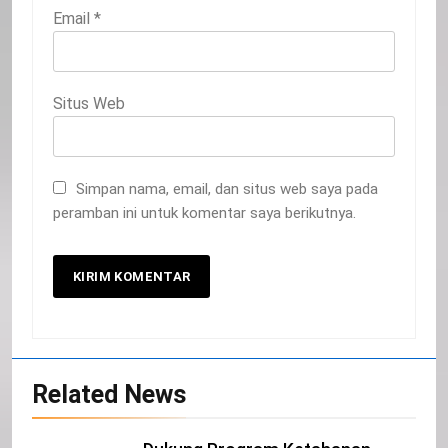
Email
*
Situs Web
Simpan nama, email, dan situs web saya pada
peramban ini untuk komentar saya berikutnya.
Related News
20
Selamat Hari Kebangkitan Nasional