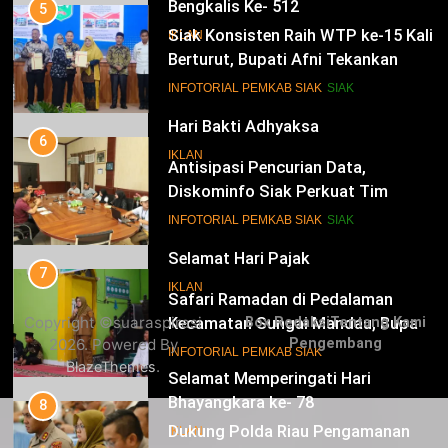
Bengkalis Ke- 512
5
Siak Konsisten Raih WTP ke-15 Kali
IKLAN
Berturut, Bupati Afni Tekankan
Penguatan Tata Kelola Keuangan
15
INFOTORIAL PEMKAB SIAK
SIAK
Hari Bakti Adhyaksa
6
IKLAN
Antisipasi Pencurian Data,
Diskominfo Siak Perkuat Tim
Tanggap Insiden Siber Mendukung
16
INFOTORIAL PEMKAB SIAK
SIAK
SPBE
Selamat Hari Pajak
7
IKLAN
Safari Ramadan di Pedalaman
Copyright ©suaraspirasi
Box Redaksi
Tentang Kami
Kecamatan Sungai Mandau, Bupati
2026. Powered By
Pengembang
Siak Jemput Aspirasi Warga
17
INFOTORIAL PEMKAB SIAK
.
BlazeThemes
Selamat Memperingati Hari
Bhayangkara ke- 78
8
Dukung Polda Riau Pengamanan
IKLAN