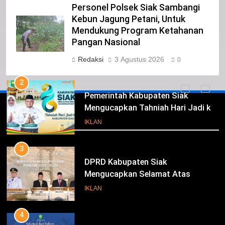
Personel Polsek Siak Sambangi
1
Kebun Jagung Petani, Untuk
Pimpinan Beserta Anggota DPRD
Mendukung Program Ketahanan
Kabupaten Siak Mengucapkan
Pangan Nasional
Tahniah Hari Jadi Kabupaten Siak
IKLAN
Redaksi
3 Agustus 2026
0
Ke- 26
2
Pemerintah Kabupaten Siak
Mengucapkan Tahniah Hari Jadi ke-
Iklan
26 Kabupaten Siak
IKLAN
3
DPRD Kabupaten Siak
Mengucapkan Selamat Atas
Pengambilan Sumpah Jabatan
IKLAN
Bupati Dan Wakil Bupati Siak
Periode 2025-2030
4