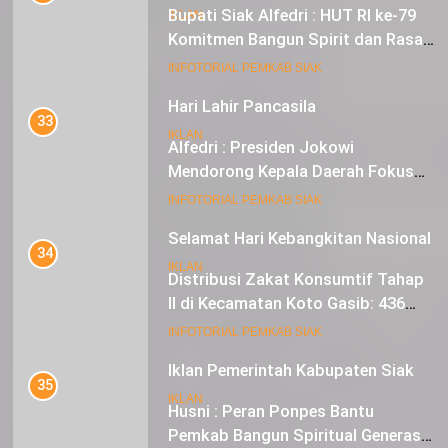
Bupati Siak Alfedri : HUT RI ke-79
IKLAN
Komitmen Bangun Spirit dan Rasa
Nasionalisme
19
INFOTORIAL PEMKAB SIAK
Hari Lahir Pancasila
33
IKLAN
Alfedri : Presiden Jokowi
Mendorong Kepala Daerah Fokus
pada Inflasi dan Pilkada Serentak
20
INFOTORIAL PEMKAB SIAK
Selamat Hari Kebangkitan Nasional
34
IKLAN
Distribusi Zakat Konsumtif Tahap
II di Kecamatan Koto Gasib: 436
Mustahik Terima Bantuan
21
INFOTORIAL PEMKAB SIAK
Iklan Pemerintah Kabupaten Siak
35
IKLAN
Husni : Peran Ponpes Bantu
Pemkab Bangun Spiritual Generasi