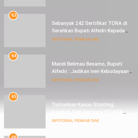
63
Sebanyak 242 Sertifikat TORA di
Serahkan Bupati Alfedri Kepada
Masyarakat Kerinci Kiri
INFOTORIAL PEMKAB SIAK
64
Mandi Belimau Besamo, Bupati
Alfedri : Jadikan Iven Kebudayaan
tahunan di Kabupaten Siak
INFOTORIAL PEMKAB SIAK
65
Tuntaskan Kasus Stunting,
Pemkab Siak Bersama PT. BSP
Siap Berkolaborasi
INFOTORIAL PEMKAB SIAK
66