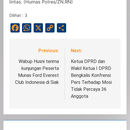
lintas. (Humas Polres/ZN.RN)
Dilihat :
3
Facebook
WhatsApp
X
Copy
Share
Link
Previous:
Next:
Navigasi
pos
Wabup Husni terima
Ketua DPRD dan
kunjungan Peserta
Wakil Ketua I DPRD
Munas Ford Everest
Bengkalis Konfrensi
Club Indonesia di Siak
Pers Terhadap Mosi
Tidak Percaya 36
Anggota