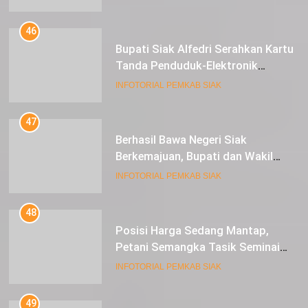
Ekonomi Masyarakat
46
Bupati Siak Alfedri Serahkan Kartu
Tanda Penduduk-Elektronik
Kepada Pelajar SMK 1 Koto Gasib
INFOTORIAL PEMKAB SIAK
47
Berhasil Bawa Negeri Siak
Berkemajuan, Bupati dan Wakil
Bupati Siak Terima Gelar Adat
INFOTORIAL PEMKAB SIAK
48
Posisi Harga Sedang Mantap,
Petani Semangka Tasik Seminai
Raup Untung
INFOTORIAL PEMKAB SIAK
49