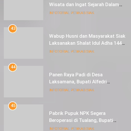
Wisata dan Ingat Sejarah Dalam
Lestarikan Peradaban
INFOTORIAL PEMKAB SIAK
43
Wabup Husni dan Masyarakat Siak
Laksanakan Shalat Idul Adha 1445
Hijriah di Lapangan Tugu Siak
INFOTORIAL PEMKAB SIAK
44
Panen Raya Padi di Desa
Laksamana, Bupati Alfedri
Serahkan 16 Unit Mesin Pompa Air
INFOTORIAL PEMKAB SIAK
dan 1 Cultivator
45
Pabrik Pupuk NPK Segera
Beroperasi di Tualang, Bupati
Alfedri Investasi ini Tingkatkan
INFOTORIAL PEMKAB SIAK