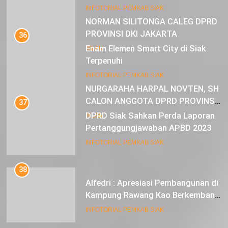
Muda
22
INFOTORIAL PEMKAB SIAK
NORMAN SILITONGA CALEG DPRD
PROVINSI DKI JAKARTA
36
Enam Elemen Smart City di Siak
IKLAN
Terpenuhi
23
INFOTORIAL PEMKAB SIAK
NURGARAHA HARPAL NOVTEN, SH
CALON ANGGOTA DPRD PROVINSI
37
DKI JAKARTA
DPRD Siak Sahkan Perda Laporan
IKLAN
Pertanggungjawaban APBD 2023
INFOTORIAL PEMKAB SIAK
38
Alfedri : Apresiasi Pembangunan di
Kampung Rawang Kao Berkembang
Pesat
INFOTORIAL PEMKAB SIAK