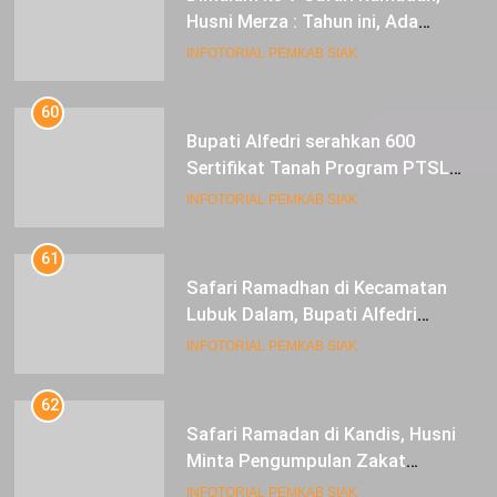
Husni Merza : Tahun ini, Ada
Perbaikan Jalan Lintas Siak ke
INFOTORIAL PEMKAB SIAK
Sungai Mandau
60
Bupati Alfedri serahkan 600
Sertifikat Tanah Program PTSL
kepada Masyarakat Tualang
INFOTORIAL PEMKAB SIAK
61
Safari Ramadhan di Kecamatan
Lubuk Dalam, Bupati Alfedri
Mengingatkan Masyarakat
INFOTORIAL PEMKAB SIAK
Pentingnya Berzakat
62
Safari Ramadan di Kandis, Husni
Minta Pengumpulan Zakat
Meningkat
INFOTORIAL PEMKAB SIAK