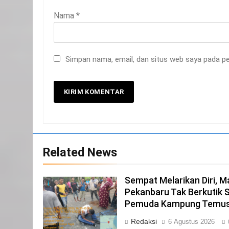
Nama
*
20
Selamat Hari Kebangkitan
Nasional
Simpan nama, email, dan situs web saya pada pe
IKLAN
21
Iklan Pemerintah Kabupaten
Siak
IKLAN
22
Related News
NORMAN SILITONGA CALEG
DPRD PROVINSI DKI JAKARTA
Sempat Melarikan Diri, M
IKLAN
Pekanbaru Tak Berkutik 
23
Pemuda Kampung Temu
NURGARAHA HARPAL NOVTEN,
Redaksi
6 Agustus 2026
SH CALON ANGGOTA DPRD