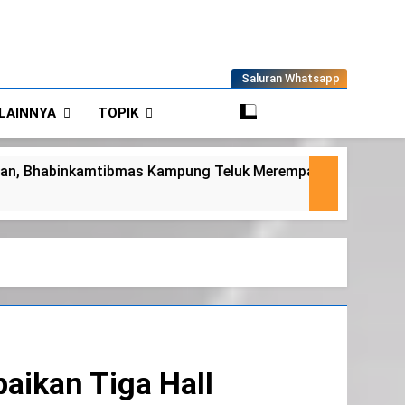
Saluran Whatsapp
LAINNYA
TOPIK
eluk Merempan Tinjau Tanaman Jagung Waga
aikan Tiga Hall