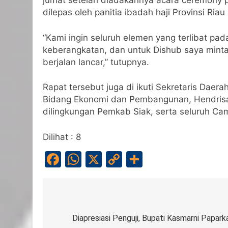
jumat setelah diadakannya acara ceremony pe
dilepas oleh panitia ibadah haji Provinsi R
“Kami ingin seluruh elemen yang terlibat pad
keberangkatan, dan untuk Dishub saya minta 
berjalan lancar,” tutupnya.
Rapat tersebut juga di ikuti Sekretaris Dae
Bidang Ekonomi dan Pembangunan, Hendrisan
dilingkungan Pemkab Siak, serta seluruh C
Dilihat :
8
Facebook
WhatsApp
X
Copy
Share
Link
Navigasi
pos
Diapresiasi Penguji, Bupati Kasmarni Papar