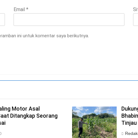
Email
*
Si
ramban ini untuk komentar saya berikutnya.
aling Motor Asal
Dukun
Saat Ditangkap Seorang
Bhabi
sai
Tinja
Redak
0