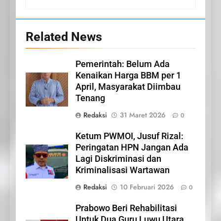
20
Related News
Selamat Hari Kebangkitan
Nasional
Pemerintah: Belum Ada
IKLAN
Kenaikan Harga BBM per 1
April, Masyarakat Diimbau
21
Tenang
Iklan Pemerintah Kabupaten
Redaksi
31 Maret 2026
0
Siak
IKLAN
Ketum PWMOI, Jusuf Rizal:
Peringatan HPN Jangan Ada
Lagi Diskriminasi dan
22
Kriminalisasi Wartawan
NORMAN SILITONGA CALEG
DPRD PROVINSI DKI JAKARTA
Redaksi
10 Februari 2026
0
IKLAN
Prabowo Beri Rehabilitasi
Untuk Dua Guru Luwu Utara,