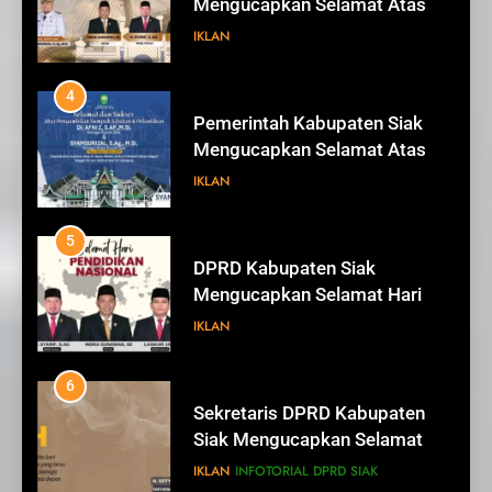
Mengucapkan Selamat Atas
Pengambilan Sumpah Jabatan
IKLAN
Bupati Dan Wakil Bupati Siak
Periode 2025-2030
4
Pemerintah Kabupaten Siak
Mengucapkan Selamat Atas
Pengambilan Sumpah Jabatan
IKLAN
Bupati Dan Wakil Bupati Siak
Periode 2025-2030
5
DPRD Kabupaten Siak
Mengucapkan Selamat Hari
Pendidikan Nasional
IKLAN
6
Sekretaris DPRD Kabupaten
78
Siak Mengucapkan Selamat
Alfedri; Upaya Pemerintah
Hari Buruh
IKLAN
INFOTORIAL DPRD SIAK
Bersama Pihak Terkait