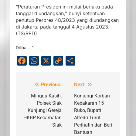
“Peraturan Presiden ini mulai berlaku pada
tanggal diundangkan,” bunyi ketentuan
penutup Perpres 48/2023 yang diundangkan
di Jakarta pada tanggal 4 Agustus 2023.
(TS/RED)
Dilihat :
1
Facebook
WhatsApp
X
Copy
Share
Link
Previous:
Next:
Navigasi
pos
Minggu Kasih,
Kunjungi Korban
Polsek Siak
Kebakaran 15
Kunjungi Gereja
Ruko, Bupati
HKBP Kecamatan
Alfedri Turut
Siak
Perihatin dan Beri
Bantuan