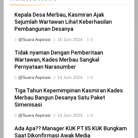
Iklan Pemerintah Kabupaten Siak
Kepala Desa Merbau, Kasmiran Ajak
IKLAN
Sejumlah Wartawan Lihat Keberhasilan
Pembangunan Desanya
22
@Suara Aspirasi
15 Juni 2024
0
NORMAN SILITONGA CALEG DPRD
Tidak nyaman Dengan Pemberitaan
PROVINSI DKI JAKARTA
Wartawan, Kades Merbau Sangkal
IKLAN
Pernyataan Narasumber
@Suara Aspirasi
14 Juni 2024
0
23
NURGARAHA HARPAL NOVTEN, SH
Tiga Tahun Kepemimpinan Kasmiran Kades
CALON ANGGOTA DPRD PROVINSI
Merbau Bangun Desanya Satu Paket
DKI JAKARTA
IKLAN
Simenisasi
@Suara Aspirasi
14 Juni 2024
0
1
Pimpinan Beserta Anggota DPRD
Ada Apa?? Manager KUK PT IIS KUK Bungkam
Kabupaten Siak Mengucapkan
Saat Dikonfirmasi Awak Media