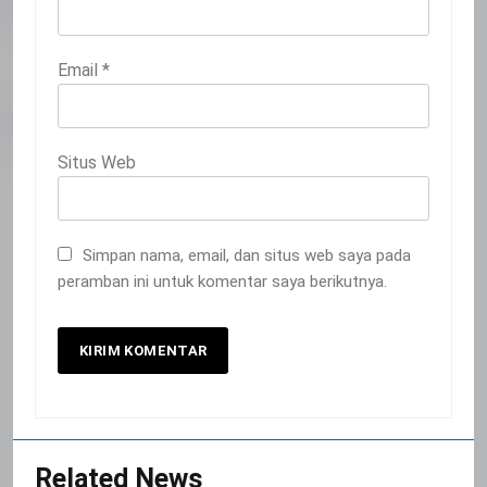
Email
*
Situs Web
Simpan nama, email, dan situs web saya pada
peramban ini untuk komentar saya berikutnya.
20
Selamat Hari Kebangkitan Nasional
IKLAN
Related News
21