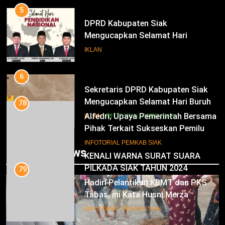
Periode 2025-2030
5
DPRD Kabupaten Siak
Mengucapkan Selamat Hari
Pendidikan Nasional
IKLAN
6
Sekretaris DPRD Kabupaten Siak
Mengucapkan Selamat Hari Buruh
78
Alfedri; Upaya Pemerintah Bersama
IKLAN
INFOTORIAL DPRD SIAK
Pihak Terkait Sukseskan Pemilu
2024
7
INFOTORIAL PEMKAB SIAK
Trending News
KENALI WARNA SURAT SUARA
PILKADA SIAK TAHUN 2024
79
Hadiri Pelantikan KBMT dan PKS
IKLAN
Tabas, ini Kata Husni Merza
8
INFOTORIAL PEMKAB SIAK
Mari Sukseskan Pilkada Serentak