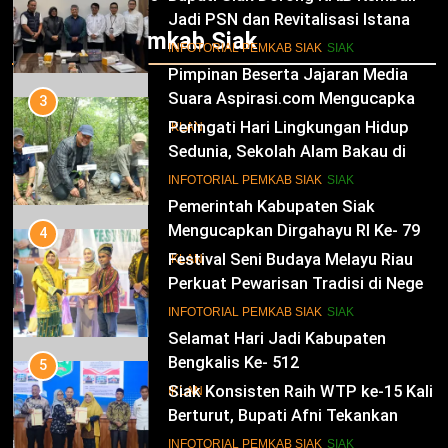
Pangan Nasional
Jadi PSN dan Revitalisasi Istana
Infotorial Pemkab Siak
Kesultanan Siak
12
INFOTORIAL PEMKAB SIAK
SIAK
Pimpinan Beserta Jajaran Media
Suara Aspirasi.com Mengucapkan
3
Selamat HUT RI Ke-79
Peringati Hari Lingkungan Hidup
IKLAN
Sedunia, Sekolah Alam Bakau di
Siak Cetak Generasi Penjaga
13
INFOTORIAL PEMKAB SIAK
SIAK
Pesisir
Pemerintah Kabupaten Siak
Mengucapkan Dirgahayu RI Ke- 79
4
Festival Seni Budaya Melayu Riau
IKLAN
Perkuat Pewarisan Tradisi di Negeri
Istana
14
INFOTORIAL PEMKAB SIAK
SIAK
Selamat Hari Jadi Kabupaten
Bengkalis Ke- 512
5
Siak Konsisten Raih WTP ke-15 Kali
IKLAN
Berturut, Bupati Afni Tekankan
Penguatan Tata Kelola Keuangan
15
INFOTORIAL PEMKAB SIAK
SIAK