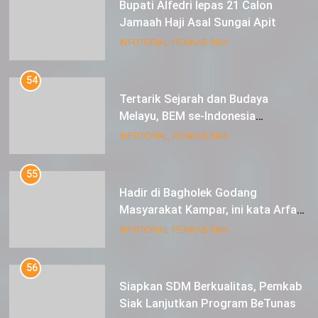
Bupati Alfedri lepas 21 Calon
Jamaah Haji Asal Sungai Apit
INFOTORIAL PEMKAB SIAK
54
Tertarik Sejarah dan Budaya
Melayu, BEM se-Indonesia
Berkunjung ke Kabupaten Siak
INFOTORIAL PEMKAB SIAK
55
Hadir di Bagholek Godang
Masyarakat Kampar, ini kata Arfan
Usman
INFOTORIAL PEMKAB SIAK
56
Siapkan SDM Berkualitas, Pemkab
Siak Lanjutkan Program BeTunas