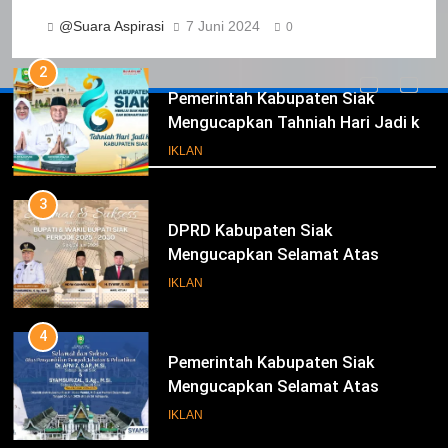
Tahniah Hari Jadi Kabupaten Siak
IKLAN
@Suara Aspirasi
7 Juni 2024
0
Ke- 26
2
Pemerintah Kabupaten Siak
Mengucapkan Tahniah Hari Jadi ke-
Iklan
26 Kabupaten Siak
IKLAN
3
DPRD Kabupaten Siak
Mengucapkan Selamat Atas
Pengambilan Sumpah Jabatan
IKLAN
Bupati Dan Wakil Bupati Siak
Periode 2025-2030
4
Pemerintah Kabupaten Siak
Mengucapkan Selamat Atas
Pengambilan Sumpah Jabatan
IKLAN
Bupati Dan Wakil Bupati Siak