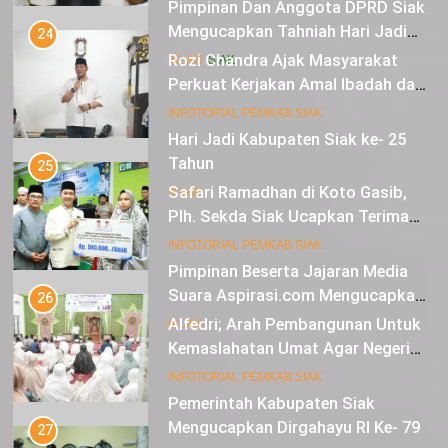
Damai dan Diberkahi
Hari Jadi Kabupaten Siak ke- 25
Tahun
25
Safari Ramadhan di Koto Gasib,
IKLAN
Plh. Sekda Siak Ucapkan Terima
Kasih Atas Bantuan Untuk Warga
12
INFOTORIAL PEMKAB SIAK
Pimpinan Beserta Jajaran Media
Suara Aspirasi.com Mengucapkan
26
Selamat HUT RI Ke-79
Alfedri; Arah Pembangunan Untuk
IKLAN
Kemaslahatan Umat Agar Negeri
Mendapat Berkah
13
INFOTORIAL PEMKAB SIAK
Pemerintah Kabupaten Siak
Mengucapkan Dirgahayu RI Ke- 79
27
Safari Ramadan di Kampung Teluk
IKLAN
Merbau, Bupati Alfedri Tekankan
Pentingnya Zakat
14
INFOTORIAL PEMKAB SIAK
Selamat Hari Jadi Kabupaten
Bengkalis Ke- 512
28