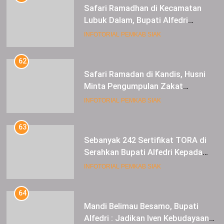
Safari Ramadan di Kandis, Husni
Minta Pengumpulan Zakat
Meningkat
INFOTORIAL PEMKAB SIAK
63
Sebanyak 242 Sertifikat TORA di
Serahkan Bupati Alfedri Kepada
Masyarakat Kerinci Kiri
INFOTORIAL PEMKAB SIAK
64
Mandi Belimau Besamo, Bupati
Alfedri : Jadikan Iven Kebudayaan
tahunan di Kabupaten Siak
INFOTORIAL PEMKAB SIAK
65
Tuntaskan Kasus Stunting,
Pemkab Siak Bersama PT. BSP