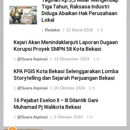
IKLAN
Bupati Dan Wakil Bupati Siak
Tiga Tahun, Raksasa Industri
Periode 2025-2030
Diduga Abaikan Hak Perusahaan
4
Lokal
Pemerintah Kabupaten Siak
Mengucapkan Selamat Atas
Redaksi
13 Maret 2026
0
Pengambilan Sumpah Jabatan
IKLAN
Kejari Akan Menindaklanjuti Laporan Dugaan
Bupati Dan Wakil Bupati Siak
Korupsi Proyek SMPN 58 Kota Bekasi
Periode 2025-2030
5
@Suara Aspirasi
12 Desember 2024
0
DPRD Kabupaten Siak
Mengucapkan Selamat Hari
KPA PGIS Kota Bekasi Selenggarakan Lomba
Pendidikan Nasional
IKLAN
Storytelling dan Sejarah Perjuangan Bekasi
@Suara Aspirasi
20 Oktober 2024
0
6
Sekretaris DPRD Kabupaten Siak
16 Pejabat Eselon II – III Dilantik Gani
Mengucapkan Selamat Hari Buruh
Muhamad Pj Walikota Bekasi
78
Alfedri; Upaya Pemerintah Bersama
IKLAN
INFOTORIAL DPRD SIAK
@Suara Aspirasi
2 Oktober 2024
0
Pihak Terkait Sukseskan Pemilu
2024