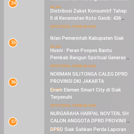
35
IKLAN
Husni : Peran Ponpes Bantu
Pemkab Bangun Spiritual Generasi
Muda
22
INFOTORIAL PEMKAB SIAK
NORMAN SILITONGA CALEG DPRD
PROVINSI DKI JAKARTA
36
Enam Elemen Smart City di Siak
IKLAN
Terpenuhi
23
INFOTORIAL PEMKAB SIAK
NURGARAHA HARPAL NOVTEN, SH
CALON ANGGOTA DPRD PROVINSI
37
DKI JAKARTA
DPRD Siak Sahkan Perda Laporan
IKLAN
Pertanggungjawaban APBD 2023
INFOTORIAL PEMKAB SIAK
38
Alfedri : Apresiasi Pembangunan di