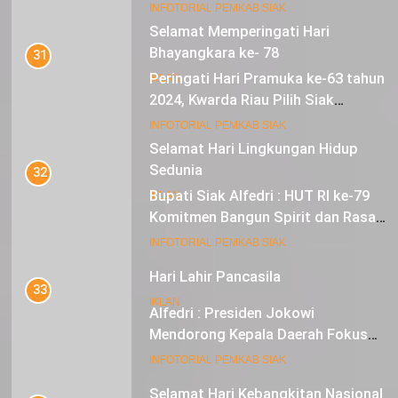
Sebagai Tuan Rumah
18
INFOTORIAL PEMKAB SIAK
Selamat Hari Lingkungan Hidup
Sedunia
32
Bupati Siak Alfedri : HUT RI ke-79
IKLAN
Komitmen Bangun Spirit dan Rasa
Nasionalisme
19
INFOTORIAL PEMKAB SIAK
Hari Lahir Pancasila
33
IKLAN
Alfedri : Presiden Jokowi
Mendorong Kepala Daerah Fokus
pada Inflasi dan Pilkada Serentak
20
INFOTORIAL PEMKAB SIAK
Selamat Hari Kebangkitan Nasional
34
IKLAN
Distribusi Zakat Konsumtif Tahap
II di Kecamatan Koto Gasib: 436
Mustahik Terima Bantuan
21
INFOTORIAL PEMKAB SIAK
Iklan Pemerintah Kabupaten Siak