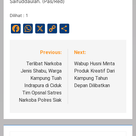
Saifuddaulah. (Pas/Red)
Dilihat :
1
Facebook
WhatsApp
X
Copy
Share
Link
Previous:
Next:
Navigasi
pos
Terlibat Narkoba
Wabup Husni Minta
Jenis Shabu, Warga
Produk Kreatif Dari
Kampung Tuah
Kampung Tahun
Indrapura di Ciduk
Depan Dilibatkan
Tim Opsnal Satres
Narkoba Polres Siak