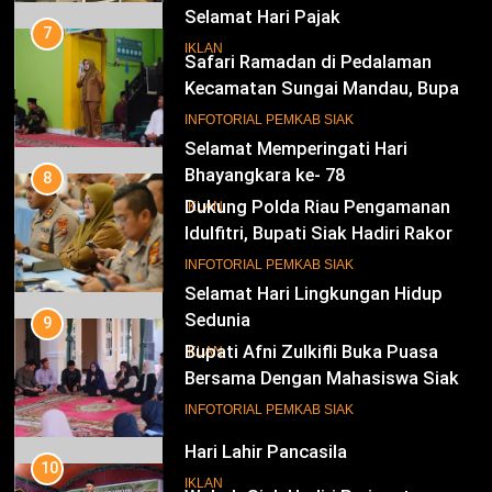
Selamat Memperingati Hari
Bhayangkara ke- 78
8
Dukung Polda Riau Pengamanan
IKLAN
Idulfitri, Bupati Siak Hadiri Rakor
Operasi Lancang Kuning 2026
18
INFOTORIAL PEMKAB SIAK
Selamat Hari Lingkungan Hidup
Sedunia
9
Bupati Afni Zulkifli Buka Puasa
IKLAN
Bersama Dengan Mahasiswa Siak
di Pekanbaru, Serap Aspirasi dan
19
INFOTORIAL PEMKAB SIAK
Bahas Persoalan Beasiswa
Hari Lahir Pancasila
10
IKLAN
Wabub Siak Hadiri Peringatan
Tahun Baru Islam 1447 H,
Sampaikan Program Untuk
20
INFOTORIAL PEMKAB SIAK
SIAK
Kesejahteraan Masyarakat
Selamat Hari Kebangkitan Nasional
11
IKLAN