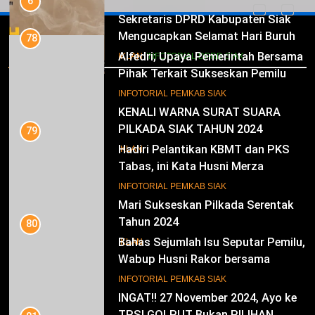
7
INFOTORIAL PEMKAB SIAK
KENALI WARNA SURAT SUARA
PILKADA SIAK TAHUN 2024
79
Iklan
Hadiri Pelantikan KBMT dan PKS
IKLAN
Tabas, ini Kata Husni Merza
8
INFOTORIAL PEMKAB SIAK
Mari Sukseskan Pilkada Serentak
Tahun 2024
80
Bahas Sejumlah Isu Seputar Pemilu,
IKLAN
Wabup Husni Rakor bersama
Gubernur Riau
9
INFOTORIAL PEMKAB SIAK
INGAT!! 27 November 2024, Ayo ke
TPS! GOLPUT Bukan PILIHAN
81
Sekda Arfan; Mari Jadikan
IKLAN
Rasulullah Suri Tauladan Umat
10
INFOTORIAL PEMKAB SIAK
Pimpinan Dan Anggota DPRD Siak
Mengucapkan Tahniah Hari Jadi