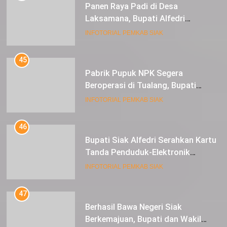
Pabrik Pupuk NPK Segera
Beroperasi di Tualang, Bupati
Alfedri Investasi ini Tingkatkan
INFOTORIAL PEMKAB SIAK
Ekonomi Masyarakat
46
Bupati Siak Alfedri Serahkan Kartu
Tanda Penduduk-Elektronik
Kepada Pelajar SMK 1 Koto Gasib
INFOTORIAL PEMKAB SIAK
47
Berhasil Bawa Negeri Siak
Berkemajuan, Bupati dan Wakil
Bupati Siak Terima Gelar Adat
INFOTORIAL PEMKAB SIAK
48
Posisi Harga Sedang Mantap,
Petani Semangka Tasik Seminai