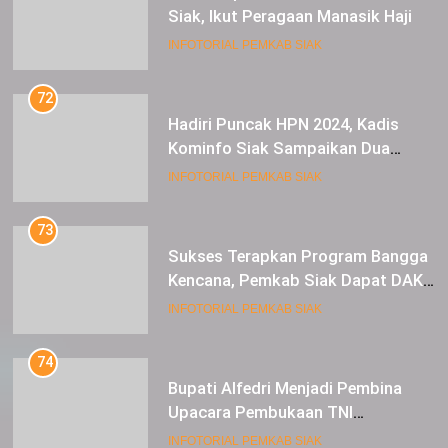
Kominfo Siak Sampaikan Dua
Pesan Khusus Presiden Jokowi
INFOTORIAL PEMKAB SIAK
73
Sukses Terapkan Program Bangga
Kencana, Pemkab Siak Dapat DAK
Bidang KB
INFOTORIAL PEMKAB SIAK
74
Bupati Alfedri Menjadi Pembina
Upacara Pembukaan TNI
Manunggal Membangun Desa
INFOTORIAL PEMKAB SIAK
(TMMD) ke – 119 tahun 2024
75
Tekan Terjadinya Tindak Pidana
Perdata, Pemkab Lanjut MoU
Bersama Kejari Siak
INFOTORIAL PEMKAB SIAK