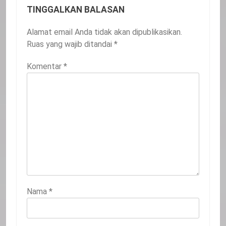
TINGGALKAN BALASAN
20
Alamat email Anda tidak akan dipublikasikan.
Selamat Hari Kebangkitan Nasional
Ruas yang wajib ditandai
*
IKLAN
Komentar
*
21
Iklan Pemerintah Kabupaten Siak
IKLAN
22
NORMAN SILITONGA CALEG DPRD
PROVINSI DKI JAKARTA
IKLAN
Nama
*
23
NURGARAHA HARPAL NOVTEN, SH