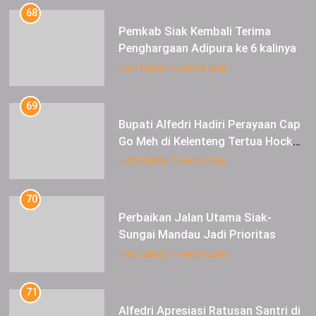
69
Bupati Alfedri Hadiri Perayaan Cap
Go Meh di Kelenteng Tertua Hock
Siu Kiong Kota Siak Sri Indrapura
INFOTORIAL PEMKAB SIAK
70
Perbaikan Jalan Utama Siak-
Sungai Mandau Jadi Prioritas
INFOTORIAL PEMKAB SIAK
71
Alfedri Apresiasi Ratusan Santri di
Siak, Ikut Peragaan Manasik Haji
INFOTORIAL PEMKAB SIAK
72
Hadiri Puncak HPN 2024, Kadis