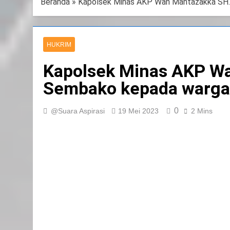
Beranda
»
Kapolsek Minas AKP Wan Mantazakka SH
HUKRIM
Kapolsek Minas AKP W
Sembako kepada warga
0
@Suara Aspirasi
19 Mei 2023
2 Mins