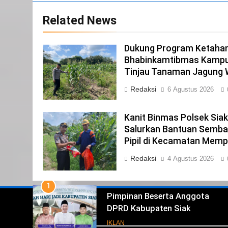
22
Related News
NORMAN SILITONGA CALEG
DPRD PROVINSI DKI JAKARTA
Dukung Program Ketahan
IKLAN
Bhabinkamtibmas Kampu
23
Tinjau Tanaman Jagung
NURGARAHA HARPAL NOVTEN,
Redaksi
6 Agustus 2026
SH CALON ANGGOTA DPRD
PROVINSI DKI JAKARTA
IKLAN
Kanit Binmas Polsek Sia
1
Salurkan Bantuan Semba
Pimpinan Beserta Anggota
Pipil di Kecamatan Memp
DPRD Kabupaten Siak
Redaksi
4 Agustus 2026
Mengucapkan Tahniah Hari Jad
IKLAN
Kabupaten Siak Ke- 26
2
Pemerintah Kabupaten Siak
Mengucapkan Tahniah Hari Jad
Iklan
ke-26 Kabupaten Siak
IKLAN