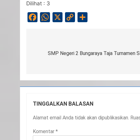
Dilihat :
3
Facebook
WhatsApp
X
Copy
Share
Link
Navigasi
pos
SMP Negeri 2 Bungaraya Taja Turnamen S
TINGGALKAN BALASAN
Alamat email Anda tidak akan dipublikasikan.
Ruas
Komentar
*