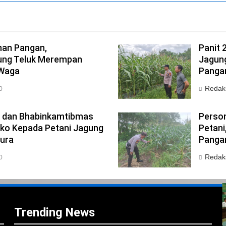
an Pangan,
Panit 
ng Teluk Merempan
Jagung
 Waga
Pangan
Redak
0
k dan Bhabinkamtibmas
Person
ko Kepada Petani Jagung
Petan
ura
Pangan
Redak
0
i
i
Trending News