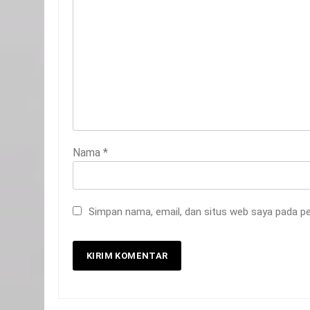
Nama
*
20
Selamat Hari Kebangkitan
Nasional
Simpan nama, email, dan situs web saya pada pe
IKLAN
21
Iklan Pemerintah Kabupaten
Siak
IKLAN