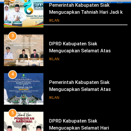
Pemerintah Kabupaten Siak
Mengucapkan Tahniah Hari Jadi ke-
Iklan
26 Kabupaten Siak
IKLAN
3
DPRD Kabupaten Siak
Mengucapkan Selamat Atas
Pengambilan Sumpah Jabatan
IKLAN
Bupati Dan Wakil Bupati Siak
Periode 2025-2030
4
Pemerintah Kabupaten Siak
Mengucapkan Selamat Atas
Pengambilan Sumpah Jabatan
IKLAN
Bupati Dan Wakil Bupati Siak
Periode 2025-2030
5
DPRD Kabupaten Siak
Mengucapkan Selamat Hari