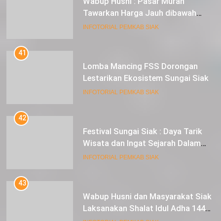
Wabup Husni : Pasar Murah
Tawarkan Harga Jauh dibawah
Pasar Tradisional
INFOTORIAL PEMKAB SIAK
41
Lomba Mancing FSS Dorongan
Lestarikan Ekosistem Sungai Siak
INFOTORIAL PEMKAB SIAK
42
Festival Sungai Siak : Daya Tarik
Wisata dan Ingat Sejarah Dalam
Lestarikan Peradaban
INFOTORIAL PEMKAB SIAK
43
Wabup Husni dan Masyarakat Siak
Laksanakan Shalat Idul Adha 1445
Hijriah di Lapangan Tugu Siak