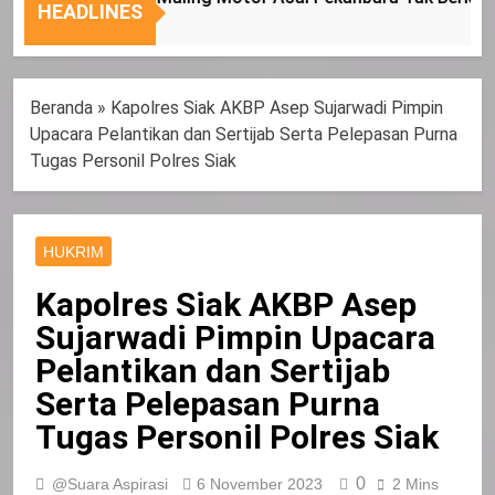
Nasional
Tepat
HEADLINES
Sasaran
Beranda
»
Kapolres Siak AKBP Asep Sujarwadi Pimpin
Upacara Pelantikan dan Sertijab Serta Pelepasan Purna
Tugas Personil Polres Siak
HUKRIM
Kapolres Siak AKBP Asep
Sujarwadi Pimpin Upacara
Pelantikan dan Sertijab
Serta Pelepasan Purna
Tugas Personil Polres Siak
0
@Suara Aspirasi
6 November 2023
2 Mins