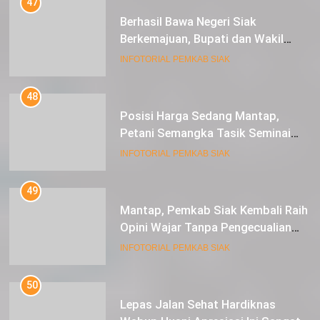
47
Berhasil Bawa Negeri Siak
Berkemajuan, Bupati dan Wakil
Bupati Siak Terima Gelar Adat
INFOTORIAL PEMKAB SIAK
48
Posisi Harga Sedang Mantap,
Petani Semangka Tasik Seminai
Raup Untung
INFOTORIAL PEMKAB SIAK
49
Mantap, Pemkab Siak Kembali Raih
Opini Wajar Tanpa Pengecualian
ke-13 Dari BPK RI.
INFOTORIAL PEMKAB SIAK
50
Lepas Jalan Sehat Hardiknas