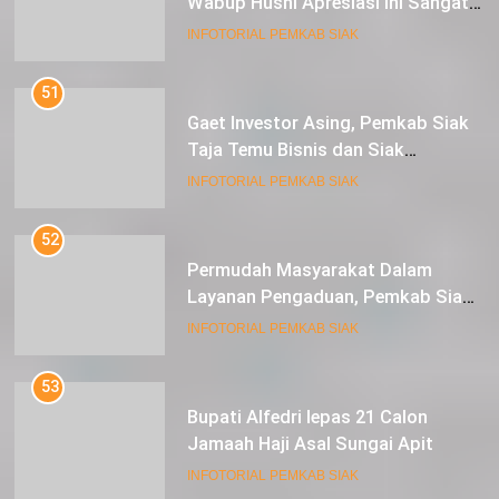
Wabup Husni Apresiasi Ini Sangat
Luar Biasa
INFOTORIAL PEMKAB SIAK
51
Gaet Investor Asing, Pemkab Siak
Taja Temu Bisnis dan Siak
Expoversary 2024
INFOTORIAL PEMKAB SIAK
52
Permudah Masyarakat Dalam
Layanan Pengaduan, Pemkab Siak
Luncurkan Aplikasi SIP PUAN
INFOTORIAL PEMKAB SIAK
53
Bupati Alfedri lepas 21 Calon
Jamaah Haji Asal Sungai Apit
INFOTORIAL PEMKAB SIAK