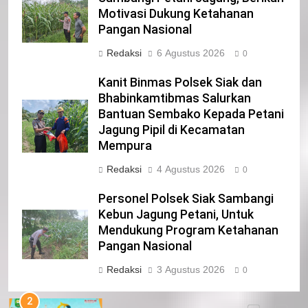
Motivasi Dukung Ketahanan
Pangan Nasional
22
NORMAN SILITONGA CALEG DPRD
Redaksi
6 Agustus 2026
0
PROVINSI DKI JAKARTA
Kanit Binmas Polsek Siak dan
IKLAN
Bhabinkamtibmas Salurkan
Bantuan Sembako Kepada Petani
23
Jagung Pipil di Kecamatan
NURGARAHA HARPAL NOVTEN, SH
Mempura
CALON ANGGOTA DPRD PROVINSI
Redaksi
4 Agustus 2026
DKI JAKARTA
0
IKLAN
Personel Polsek Siak Sambangi
1
Kebun Jagung Petani, Untuk
Pimpinan Beserta Anggota DPRD
Mendukung Program Ketahanan
Kabupaten Siak Mengucapkan
Pangan Nasional
Tahniah Hari Jadi Kabupaten Siak
IKLAN
Redaksi
3 Agustus 2026
0
Ke- 26
2