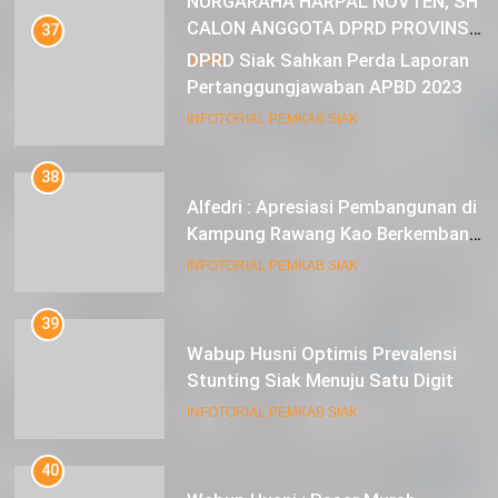
NURGARAHA HARPAL NOVTEN, SH
CALON ANGGOTA DPRD PROVINSI
37
DKI JAKARTA
DPRD Siak Sahkan Perda Laporan
IKLAN
Pertanggungjawaban APBD 2023
INFOTORIAL PEMKAB SIAK
38
Alfedri : Apresiasi Pembangunan di
Kampung Rawang Kao Berkembang
Pesat
INFOTORIAL PEMKAB SIAK
39
Wabup Husni Optimis Prevalensi
Stunting Siak Menuju Satu Digit
INFOTORIAL PEMKAB SIAK
40