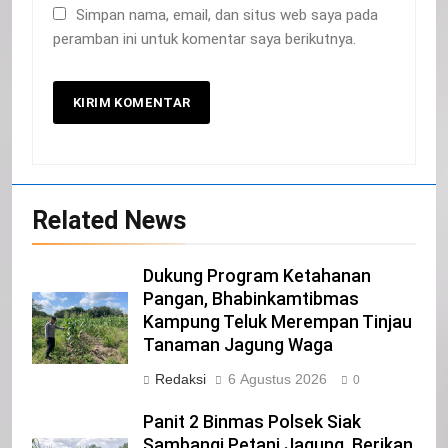
Simpan nama, email, dan situs web saya pada
peramban ini untuk komentar saya berikutnya.
Related News
20
Selamat Hari Kebangkitan Nasional
Dukung Program Ketahanan
IKLAN
Pangan, Bhabinkamtibmas
Kampung Teluk Merempan Tinjau
Tanaman Jagung Waga
21
Redaksi
6 Agustus 2026
0
Iklan Pemerintah Kabupaten Siak
Panit 2 Binmas Polsek Siak
IKLAN
Sambangi Petani Jagung, Berikan