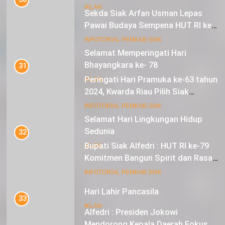
IKLAN
Sekda Siak Arfan Usman Lepas
Pawai Budaya Sempena HUT RI ke-
79
17
INFOTORIAL PEMKAB SIAK
Selamat Memperingati Hari
Bhayangkara ke- 78
31
Peringati Hari Pramuka ke-63 tahun
IKLAN
2024, Kwarda Riau Pilih Siak
Sebagai Tuan Rumah
18
INFOTORIAL PEMKAB SIAK
Selamat Hari Lingkungan Hidup
Sedunia
32
Bupati Siak Alfedri : HUT RI ke-79
IKLAN
Komitmen Bangun Spirit dan Rasa
Nasionalisme
19
INFOTORIAL PEMKAB SIAK
Hari Lahir Pancasila
33
IKLAN
Alfedri : Presiden Jokowi
Mendorong Kepala Daerah Fokus