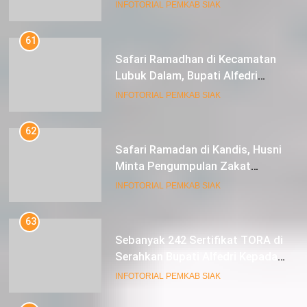
kepada Masyarakat Tualang
INFOTORIAL PEMKAB SIAK
61
Safari Ramadhan di Kecamatan
Lubuk Dalam, Bupati Alfedri
Mengingatkan Masyarakat
INFOTORIAL PEMKAB SIAK
Pentingnya Berzakat
62
Safari Ramadan di Kandis, Husni
Minta Pengumpulan Zakat
Meningkat
INFOTORIAL PEMKAB SIAK
63
Sebanyak 242 Sertifikat TORA di
Serahkan Bupati Alfedri Kepada
Masyarakat Kerinci Kiri
INFOTORIAL PEMKAB SIAK