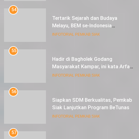
54
Tertarik Sejarah dan Budaya
Melayu, BEM se-Indonesia
Berkunjung ke Kabupaten Siak
INFOTORIAL PEMKAB SIAK
55
Hadir di Bagholek Godang
Masyarakat Kampar, ini kata Arfan
Usman
INFOTORIAL PEMKAB SIAK
56
Siapkan SDM Berkualitas, Pemkab
Siak Lanjutkan Program BeTunas
INFOTORIAL PEMKAB SIAK
57