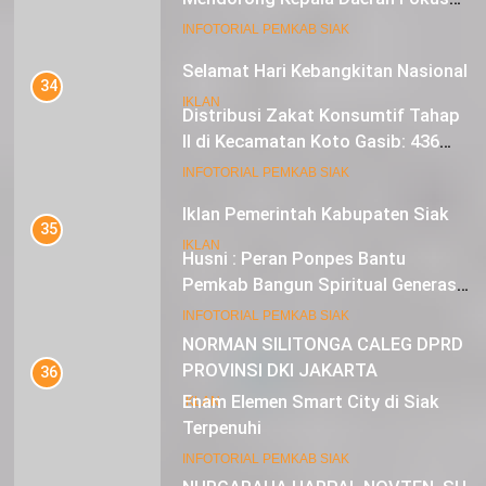
pada Inflasi dan Pilkada Serentak
20
INFOTORIAL PEMKAB SIAK
Selamat Hari Kebangkitan Nasional
34
IKLAN
Distribusi Zakat Konsumtif Tahap
II di Kecamatan Koto Gasib: 436
Mustahik Terima Bantuan
21
INFOTORIAL PEMKAB SIAK
Iklan Pemerintah Kabupaten Siak
35
IKLAN
Husni : Peran Ponpes Bantu
Pemkab Bangun Spiritual Generasi
Muda
22
INFOTORIAL PEMKAB SIAK
NORMAN SILITONGA CALEG DPRD
PROVINSI DKI JAKARTA
36
Enam Elemen Smart City di Siak
IKLAN
Terpenuhi
23
INFOTORIAL PEMKAB SIAK