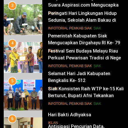
Suara Aspirasi.com Mengucapkan
3
Selamat HUT RI Ke-79
Peringati Hari Lingkungan Hidup
IKLAN
Sedunia, Sekolah Alam Bakau di
Siak Cetak Generasi Penjaga
13
INFOTORIAL PEMKAB SIAK
SIAK
Pesisir
Pemerintah Kabupaten Siak
Mengucapkan Dirgahayu RI Ke- 79
4
Festival Seni Budaya Melayu Riau
IKLAN
Perkuat Pewarisan Tradisi di Negeri
Istana
14
INFOTORIAL PEMKAB SIAK
SIAK
Selamat Hari Jadi Kabupaten
Bengkalis Ke- 512
5
Siak Konsisten Raih WTP ke-15 Kali
IKLAN
Berturut, Bupati Afni Tekankan
Penguatan Tata Kelola Keuangan
15
INFOTORIAL PEMKAB SIAK
SIAK
Hari Bakti Adhyaksa
6
IKLAN
Antisipasi Pencurian Data,