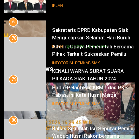
Pendidikan Nasional
IKLAN
6
Sekretaris DPRD Kabupaten Siak
Mengucapkan Selamat Hari Buruh
78
Alfedri; Upaya Pemerintah Bersama
IKLAN
INFOTORIAL DPRD SIAK
Pihak Terkait Sukseskan Pemilu
2024
7
INFOTORIAL PEMKAB SIAK
Trending News
KENALI WARNA SURAT SUARA
PILKADA SIAK TAHUN 2024
79
Hadiri Pelantikan KBMT dan PKS
IKLAN
Tabas, ini Kata Husni Merza
8
INFOTORIAL PEMKAB SIAK
Mari Sukseskan Pilkada Serentak
Tahun 2024
80
Bahas Sejumlah Isu Seputar Pemilu,
IKLAN
Wabup Husni Rakor bersama