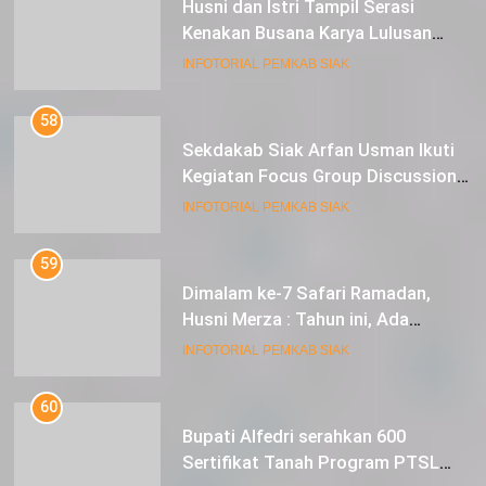
Husni dan Istri Tampil Serasi
Kenakan Busana Karya Lulusan
SMK Pariwisata Siak, di Lancang
INFOTORIAL PEMKAB SIAK
Kuning Carnival
58
Sekdakab Siak Arfan Usman Ikuti
Kegiatan Focus Group Discussion
Tentang Kebijakan Penganggaran
INFOTORIAL PEMKAB SIAK
dan Pengangkatan ASN
59
Dimalam ke-7 Safari Ramadan,
Husni Merza : Tahun ini, Ada
Perbaikan Jalan Lintas Siak ke
INFOTORIAL PEMKAB SIAK
Sungai Mandau
60
Bupati Alfedri serahkan 600
Sertifikat Tanah Program PTSL