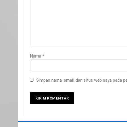
Nama
*
20
Selamat Hari Kebangkitan
Nasional
Simpan nama, email, dan situs web saya pada pe
IKLAN
21
Iklan Pemerintah Kabupaten
Siak
IKLAN