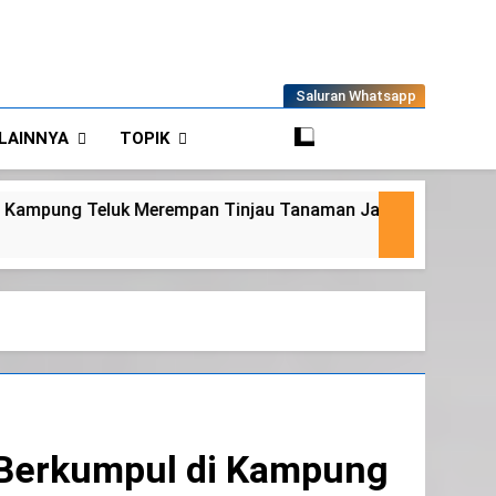
Saluran Whatsapp
LAINNYA
TOPIK
Tinjau Tanaman Jagung Waga
Panit 2 Binma
6 Agustus 2026
k Berkumpul di Kampung