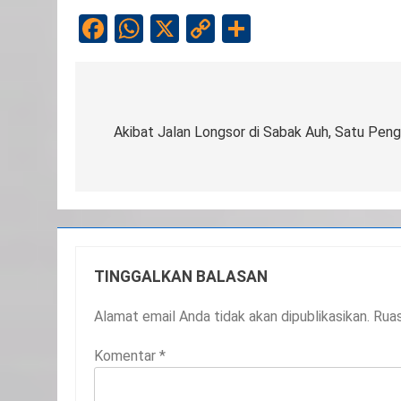
Facebook
WhatsApp
X
Copy
Share
Link
Navigasi
pos
Akibat Jalan Longsor di Sabak Auh, Satu Pe
TINGGALKAN BALASAN
Alamat email Anda tidak akan dipublikasikan.
Ruas
Komentar
*