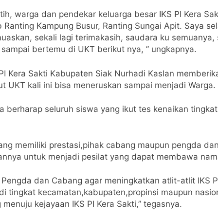
tih, warga dan pendekar keluarga besar IKS PI Kera Sa
 Ranting Kampung Busur, Ranting Sungai Apit. Saya se
uaskan, sekali lagi terimakasih, saudara ku semuanya,
ta, sampai bertemu di UKT berikut nya, ” ungkapnya.
PI Kera Sakti Kabupaten Siak Nurhadi Kaslan memberika
kut UKT kali ini bisa meneruskan sampai menjadi Warga.
aya berharap seluruh siswa yang ikut tes kenaikan tingka
yang memiliki prestasi,pihak cabang maupun pengda da
nya untuk menjadi pesilat yang dapat membawa nama
 Pengda dan Cabang agar meningkatkan atlit-atlit IKS PI
 di tingkat kecamatan,kabupaten,propinsi maupun nasiona
 menuju kejayaan IKS PI Kera Sakti,” tegasnya.