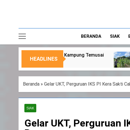
BERANDA
SIAK
uda Kampung Temusai
Dukung Program Ketah
HEADLINES
6 Agustus 2026
Beranda
»
Gelar UKT, Perguruan IKS PI Kera Sakti C
SIAK
Gelar UKT, Perguruan I