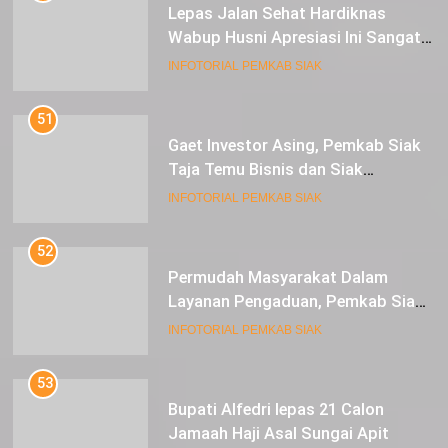
Lepas Jalan Sehat Hardiknas
Wabup Husni Apresiasi Ini Sangat
Luar Biasa
INFOTORIAL PEMKAB SIAK
51
Gaet Investor Asing, Pemkab Siak
Taja Temu Bisnis dan Siak
Expoversary 2024
INFOTORIAL PEMKAB SIAK
52
Permudah Masyarakat Dalam
Layanan Pengaduan, Pemkab Siak
Luncurkan Aplikasi SIP PUAN
INFOTORIAL PEMKAB SIAK
53
Bupati Alfedri lepas 21 Calon
Jamaah Haji Asal Sungai Apit