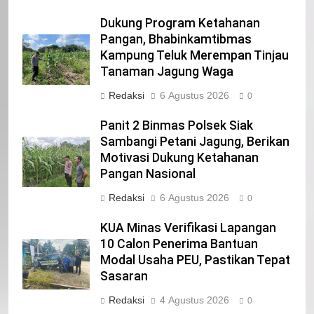
IKLAN
Dukung Program Ketahanan
Pangan, Bhabinkamtibmas
Kampung Teluk Merempan Tinjau
22
Tanaman Jagung Waga
NORMAN SILITONGA CALEG DPRD
PROVINSI DKI JAKARTA
Redaksi
6 Agustus 2026
0
IKLAN
Panit 2 Binmas Polsek Siak
Sambangi Petani Jagung, Berikan
23
Motivasi Dukung Ketahanan
NURGARAHA HARPAL NOVTEN, SH
Pangan Nasional
CALON ANGGOTA DPRD PROVINSI
Redaksi
6 Agustus 2026
DKI JAKARTA
0
IKLAN
KUA Minas Verifikasi Lapangan
1
10 Calon Penerima Bantuan
Pimpinan Beserta Anggota DPRD
Modal Usaha PEU, Pastikan Tepat
Kabupaten Siak Mengucapkan
Sasaran
Tahniah Hari Jadi Kabupaten Siak
IKLAN
Redaksi
4 Agustus 2026
0
Ke- 26