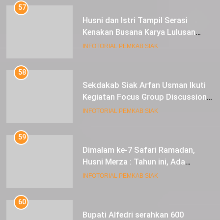
57
Husni dan Istri Tampil Serasi
Kenakan Busana Karya Lulusan
SMK Pariwisata Siak, di Lancang
INFOTORIAL PEMKAB SIAK
Kuning Carnival
58
Sekdakab Siak Arfan Usman Ikuti
Kegiatan Focus Group Discussion
Tentang Kebijakan Penganggaran
INFOTORIAL PEMKAB SIAK
dan Pengangkatan ASN
59
Dimalam ke-7 Safari Ramadan,
Husni Merza : Tahun ini, Ada
Perbaikan Jalan Lintas Siak ke
INFOTORIAL PEMKAB SIAK
Sungai Mandau
60
Bupati Alfedri serahkan 600