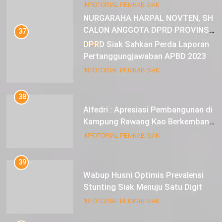
23
INFOTORIAL PEMKAB SIAK
NURGARAHA HARPAL NOVTEN, SH
CALON ANGGOTA DPRD PROVINSI
37
DKI JAKARTA
DPRD Siak Sahkan Perda Laporan
IKLAN
Pertanggungjawaban APBD 2023
INFOTORIAL PEMKAB SIAK
38
Alfedri : Apresiasi Pembangunan di
Kampung Rawang Kao Berkembang
Pesat
INFOTORIAL PEMKAB SIAK
39
Wabup Husni Optimis Prevalensi
Stunting Siak Menuju Satu Digit
INFOTORIAL PEMKAB SIAK