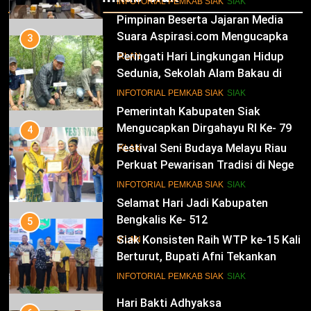
12
INFOTORIAL PEMKAB SIAK
SIAK
Pimpinan Beserta Jajaran Media
Suara Aspirasi.com Mengucapkan
3
Selamat HUT RI Ke-79
Peringati Hari Lingkungan Hidup
IKLAN
Sedunia, Sekolah Alam Bakau di
Siak Cetak Generasi Penjaga
13
INFOTORIAL PEMKAB SIAK
SIAK
Pesisir
Pemerintah Kabupaten Siak
Mengucapkan Dirgahayu RI Ke- 79
4
Festival Seni Budaya Melayu Riau
IKLAN
Perkuat Pewarisan Tradisi di Negeri
Istana
14
INFOTORIAL PEMKAB SIAK
SIAK
Selamat Hari Jadi Kabupaten
Bengkalis Ke- 512
5
Siak Konsisten Raih WTP ke-15 Kali
IKLAN
Berturut, Bupati Afni Tekankan
Penguatan Tata Kelola Keuangan
15
INFOTORIAL PEMKAB SIAK
SIAK
Hari Bakti Adhyaksa