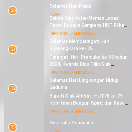
Selamat Hari Pajak
30
IKLAN
Sekda Siak Arfan Usman Lepas
Pawai Budaya Sempena HUT RI ke-
79
17
INFOTORIAL PEMKAB SIAK
Selamat Memperingati Hari
Bhayangkara ke- 78
31
Peringati Hari Pramuka ke-63 tahun
IKLAN
2024, Kwarda Riau Pilih Siak
Sebagai Tuan Rumah
18
INFOTORIAL PEMKAB SIAK
Selamat Hari Lingkungan Hidup
Sedunia
32
Bupati Siak Alfedri : HUT RI ke-79
IKLAN
Komitmen Bangun Spirit dan Rasa
Nasionalisme
19
INFOTORIAL PEMKAB SIAK
Hari Lahir Pancasila
33
IKLAN