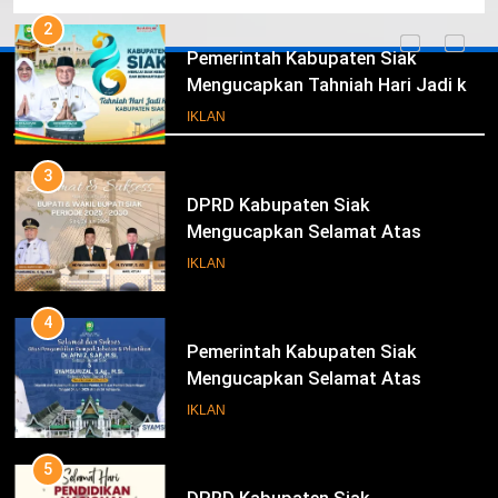
2
Pemerintah Kabupaten Siak
Mengucapkan Tahniah Hari Jadi ke-
Iklan
26 Kabupaten Siak
IKLAN
3
DPRD Kabupaten Siak
Mengucapkan Selamat Atas
Pengambilan Sumpah Jabatan
IKLAN
Bupati Dan Wakil Bupati Siak
Periode 2025-2030
4
Pemerintah Kabupaten Siak
Mengucapkan Selamat Atas
Pengambilan Sumpah Jabatan
IKLAN
Bupati Dan Wakil Bupati Siak
Periode 2025-2030
5