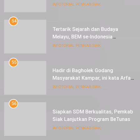
INFOTORIAL PEMKAB SIAK
54
Tertarik Sejarah dan Budaya
Melayu, BEM se-Indonesia
Berkunjung ke Kabupaten Siak
INFOTORIAL PEMKAB SIAK
55
Hadir di Bagholek Godang
Masyarakat Kampar, ini kata Arfan
Usman
INFOTORIAL PEMKAB SIAK
56
Siapkan SDM Berkualitas, Pemkab
Siak Lanjutkan Program BeTunas
INFOTORIAL PEMKAB SIAK