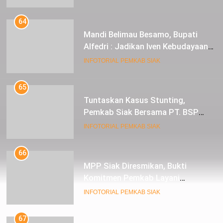
64
Mandi Belimau Besamo, Bupati
Alfedri : Jadikan Iven Kebudayaan
tahunan di Kabupaten Siak
INFOTORIAL PEMKAB SIAK
65
Tuntaskan Kasus Stunting,
Pemkab Siak Bersama PT. BSP
Siap Berkolaborasi
INFOTORIAL PEMKAB SIAK
66
MPP Siak Diresmikan, Bukti
Komitmen Pemkab Layani
Masyarakat Dengan Baik
INFOTORIAL PEMKAB SIAK
67