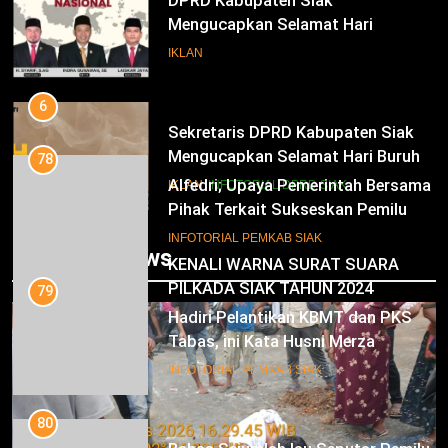
DPRD Kabupaten Siak
Mengucapkan Selamat Hari
Pendidikan Nasional
IKLAN
6
Sekretaris DPRD Kabupaten Siak
Mengucapkan Selamat Hari Buruh
78
Alfedri; Upaya Pemerintah Bersama
IKLAN
INFOTORIAL DPRD SIAK
Pihak Terkait Sukseskan Pemilu
2024
7
INFOTORIAL PEMKAB SIAK
Trending News
KENALI WARNA SURAT SUARA
PILKADA SIAK TAHUN 2024
79
Hadiri Pelantikan KBMT dan PKS
IKLAN
Tabas, ini Kata Husni Merza
8
INFOTORIAL PEMKAB SIAK
Mari Sukseskan Pilkada Serentak
Tahun 2024
80