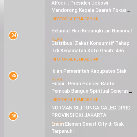
Alfedri : Presiden Jokowi
Mendorong Kepala Daerah Fokus
pada Inflasi dan Pilkada Serentak
20
INFOTORIAL PEMKAB SIAK
Selamat Hari Kebangkitan Nasional
34
IKLAN
Distribusi Zakat Konsumtif Tahap
II di Kecamatan Koto Gasib: 436
Mustahik Terima Bantuan
21
INFOTORIAL PEMKAB SIAK
Iklan Pemerintah Kabupaten Siak
35
IKLAN
Husni : Peran Ponpes Bantu
Pemkab Bangun Spiritual Generasi
Muda
22
INFOTORIAL PEMKAB SIAK
NORMAN SILITONGA CALEG DPRD
PROVINSI DKI JAKARTA
36
Enam Elemen Smart City di Siak
IKLAN
Terpenuhi