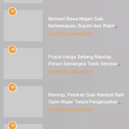
47
Berhasil Bawa Negeri Siak
Berkemajuan, Bupati dan Wakil
Bupati Siak Terima Gelar Adat
INFOTORIAL PEMKAB SIAK
48
Posisi Harga Sedang Mantap,
Petani Semangka Tasik Seminai
Raup Untung
INFOTORIAL PEMKAB SIAK
49
Mantap, Pemkab Siak Kembali Raih
Opini Wajar Tanpa Pengecualian
ke-13 Dari BPK RI.
INFOTORIAL PEMKAB SIAK
50