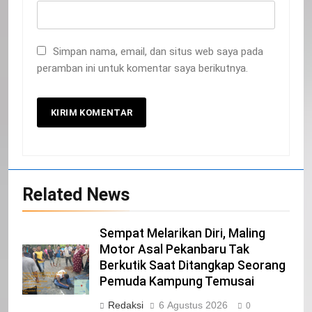
Simpan nama, email, dan situs web saya pada
peramban ini untuk komentar saya berikutnya.
20
Related News
Selamat Hari Kebangkitan Nasional
IKLAN
Sempat Melarikan Diri, Maling
Motor Asal Pekanbaru Tak
Berkutik Saat Ditangkap Seorang
21
Pemuda Kampung Temusai
Iklan Pemerintah Kabupaten Siak
Redaksi
6 Agustus 2026
0