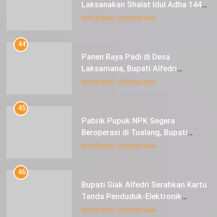
Laksanakan Shalat Idul Adha 1445
Hijriah di Lapangan Tugu Siak
INFOTORIAL PEMKAB SIAK
44
Panen Raya Padi di Desa
Laksamana, Bupati Alfedri
Serahkan 16 Unit Mesin Pompa Air
INFOTORIAL PEMKAB SIAK
dan 1 Cultivator
45
Pabrik Pupuk NPK Segera
Beroperasi di Tualang, Bupati
Alfedri Investasi ini Tingkatkan
INFOTORIAL PEMKAB SIAK
Ekonomi Masyarakat
46
Bupati Siak Alfedri Serahkan Kartu
Tanda Penduduk-Elektronik
Kepada Pelajar SMK 1 Koto Gasib
INFOTORIAL PEMKAB SIAK