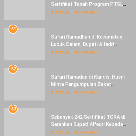
Sertifikat Tanah Program PTSL
kepada Masyarakat Tualang
INFOTORIAL PEMKAB SIAK
61
Safari Ramadhan di Kecamatan
Lubuk Dalam, Bupati Alfedri
Mengingatkan Masyarakat
INFOTORIAL PEMKAB SIAK
Pentingnya Berzakat
62
Safari Ramadan di Kandis, Husni
Minta Pengumpulan Zakat
Meningkat
INFOTORIAL PEMKAB SIAK
63
Sebanyak 242 Sertifikat TORA di
Serahkan Bupati Alfedri Kepada
Masyarakat Kerinci Kiri
INFOTORIAL PEMKAB SIAK