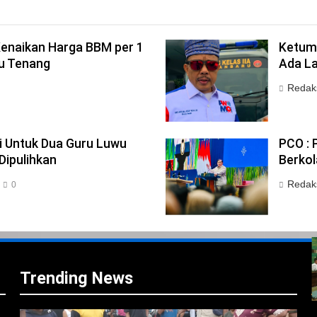
enaikan Harga BBM per 1
Ketum 
au Tenang
Ada La
Redak
i Untuk Dua Guru Luwu
PCO : 
Dipulihkan
Berkol
Redak
0
i
i
Trending News