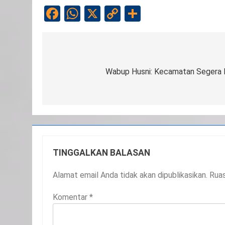
Facebook
WhatsApp
X
Copy
Share
Link
Navigasi
pos
Wabup Husni: Kecamatan Segera 
TINGGALKAN BALASAN
Alamat email Anda tidak akan dipublikasikan.
Ruas
Komentar
*