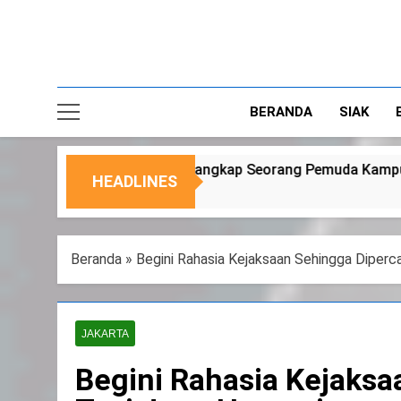
BERANDA
SIAK
angkap Seorang Pemuda Kampung Temusai
Duk
HEADLINES
6 Agu
Beranda
»
Begini Rahasia Kejaksaan Sehingga Diperca
JAKARTA
Begini Rahasia Kejaksa