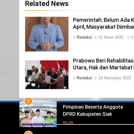
Related News
NORMAN SILITONGA CALEG
DPRD PROVINSI DKI JAKARTA
Pemerintah: Belum Ada K
IKLAN
April, Masyarakat Diimb
23
Redaksi
31 Maret 2026
0
NURGARAHA HARPAL NOVTEN,
SH CALON ANGGOTA DPRD
PROVINSI DKI JAKARTA
IKLAN
Prabowo Beri Rehabilitas
1
Utara, Hak dan Martabat 
Pimpinan Beserta Anggota
Redaksi
14 November 2025
DPRD Kabupaten Siak
Mengucapkan Tahniah Hari Jad
IKLAN
Kabupaten Siak Ke- 26
2
Pemerintah Kabupaten Siak
Mengucapkan Tahniah Hari Jad
Iklan
ke-26 Kabupaten Siak
IKLAN