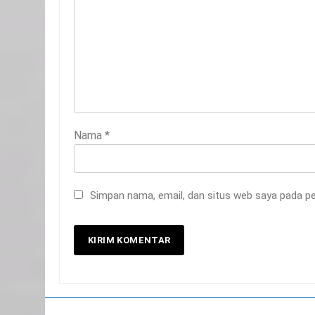
Nama
*
20
Selamat Hari Kebangkitan
Nasional
Simpan nama, email, dan situs web saya pada pe
IKLAN
21
Iklan Pemerintah Kabupaten
Siak
IKLAN
22