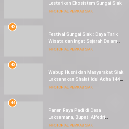
Lestarikan Ekosistem Sungai Siak
INFOTORIAL PEMKAB SIAK
42
Festival Sungai Siak : Daya Tarik
Wisata dan Ingat Sejarah Dalam
Lestarikan Peradaban
INFOTORIAL PEMKAB SIAK
43
Wabup Husni dan Masyarakat Siak
Laksanakan Shalat Idul Adha 1445
Hijriah di Lapangan Tugu Siak
INFOTORIAL PEMKAB SIAK
44
Panen Raya Padi di Desa
Laksamana, Bupati Alfedri
Serahkan 16 Unit Mesin Pompa Air
INFOTORIAL PEMKAB SIAK