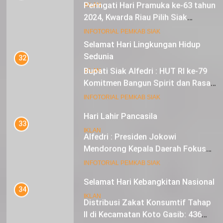
Peringati Hari Pramuka ke-63 tahun
IKLAN
2024, Kwarda Riau Pilih Siak
Sebagai Tuan Rumah
18
INFOTORIAL PEMKAB SIAK
Selamat Hari Lingkungan Hidup
Sedunia
32
Bupati Siak Alfedri : HUT RI ke-79
IKLAN
Komitmen Bangun Spirit dan Rasa
Nasionalisme
19
INFOTORIAL PEMKAB SIAK
Hari Lahir Pancasila
33
IKLAN
Alfedri : Presiden Jokowi
Mendorong Kepala Daerah Fokus
pada Inflasi dan Pilkada Serentak
20
INFOTORIAL PEMKAB SIAK
Selamat Hari Kebangkitan Nasional
34
IKLAN
Distribusi Zakat Konsumtif Tahap
II di Kecamatan Koto Gasib: 436