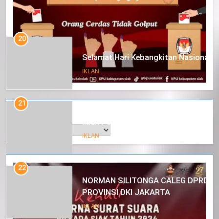
20
Selamat Hari Kebangkitan Nasional
IKLAN
21
Arsip
Iklan Pemerintah Kabupaten Siak
IKLAN
22
NORMAN SILITONGA CALEG DPRD
PROVINSI DKI JAKARTA
IKLAN