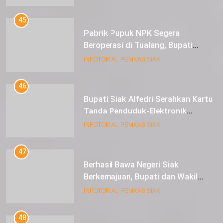
dan 1 Cultivator
45
Pabrik Pupuk NPK Segera
Beroperasi di Tualang, Bupati
Alfedri Investasi ini Tingkatkan
INFOTORIAL PEMKAB SIAK
Ekonomi Masyarakat
46
Bupati Siak Alfedri Serahkan Kartu
Tanda Penduduk-Elektronik
Kepada Pelajar SMK 1 Koto Gasib
INFOTORIAL PEMKAB SIAK
47
Berhasil Bawa Negeri Siak
Berkemajuan, Bupati dan Wakil
Bupati Siak Terima Gelar Adat
INFOTORIAL PEMKAB SIAK
48