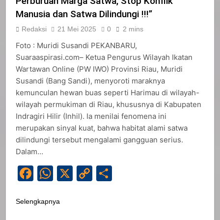
Perburuan Marga Satwa, Stop Konflik
Manusia dan Satwa Dilindungi !!!”
Redaksi
21 Mei 2025
0
2 mins
Foto : Muridi Susandi PEKANBARU,
Suaraaspirasi.com– Ketua Pengurus Wilayah Ikatan
Wartawan Online (PW IWO) Provinsi Riau, Muridi
Susandi (Bang Sandi), menyoroti maraknya
kemunculan hewan buas seperti Harimau di wilayah-
wilayah permukiman di Riau, khususnya di Kabupaten
Indragiri Hilir (Inhil). Ia menilai fenomena ini
merupakan sinyal kuat, bahwa habitat alami satwa
dilindungi tersebut mengalami gangguan serius.
Dalam…
Facebook
WhatsApp
X
Copy
Share
Link
Selengkapnya