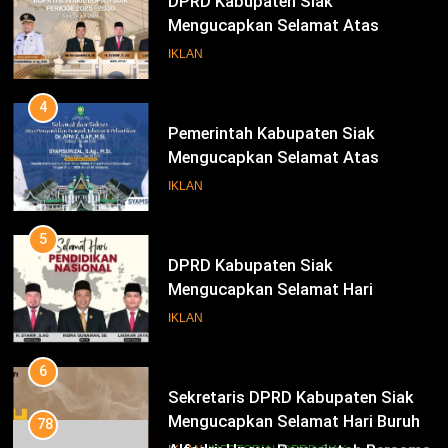
DPRD Kabupaten Siak
Mengucapkan Selamat Atas
Pengambilan Sumpah Jabatan
IKLAN
Bupati Dan Wakil Bupati Siak
Periode 2025-2030
4
Pemerintah Kabupaten Siak
Mengucapkan Selamat Atas
Pengambilan Sumpah Jabatan
IKLAN
Bupati Dan Wakil Bupati Siak
Periode 2025-2030
5
DPRD Kabupaten Siak
Mengucapkan Selamat Hari
Pendidikan Nasional
IKLAN
6
Sekretaris DPRD Kabupaten Siak
Mengucapkan Selamat Hari Buruh
78