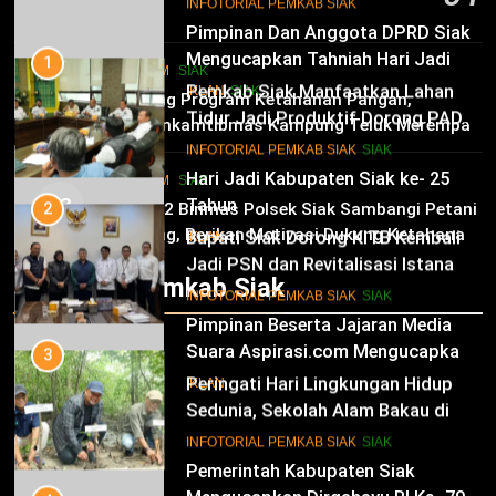
10
INFOTORIAL PEMKAB SIAK
6 Agustus 2026
Pimpinan Dan Anggota DPRD Siak
Mengucapkan Tahniah Hari Jadi
1
HUKRIM
SIAK
Kabupaten Siak Ke-25 Tahun
Pemkab Siak Manfaatkan Lahan
02
IKLAN
SIAK
Dukung Program Ketahanan Pangan,
Tidur Jadi Produktif Dorong PAD
Bhabinkamtibmas Kampung Teluk Merempan
dan Kesejahteraan Warga
11
Tinjau Tanaman Jagung Waga
INFOTORIAL PEMKAB SIAK
SIAK
Hari Jadi Kabupaten Siak ke- 25
HUKRIM
SIAK
03
Tahun
2
Panit 2 Binmas Polsek Siak Sambangi Petani
Jagung, Berikan Motivasi Dukung Ketahanan
Bupati Siak Dorong KITB Kembali
IKLAN
Pangan Nasional
Jadi PSN dan Revitalisasi Istana
Infotorial Pemkab Siak
Kesultanan Siak
12
INFOTORIAL PEMKAB SIAK
SIAK
Pimpinan Beserta Jajaran Media
Suara Aspirasi.com Mengucapkan
3
Selamat HUT RI Ke-79
Peringati Hari Lingkungan Hidup
IKLAN
Sedunia, Sekolah Alam Bakau di
Siak Cetak Generasi Penjaga
13
INFOTORIAL PEMKAB SIAK
SIAK
Pesisir
Pemerintah Kabupaten Siak