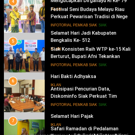
Mengucapkan Dirgahayu RI Ke- 79
4
Festival Seni Budaya Melayu Riau
IKLAN
Perkuat Pewarisan Tradisi di Negeri
Istana
14
INFOTORIAL PEMKAB SIAK
SIAK
Selamat Hari Jadi Kabupaten
Bengkalis Ke- 512
5
Siak Konsisten Raih WTP ke-15 Kali
IKLAN
Berturut, Bupati Afni Tekankan
Penguatan Tata Kelola Keuangan
15
INFOTORIAL PEMKAB SIAK
SIAK
Hari Bakti Adhyaksa
6
IKLAN
Antisipasi Pencurian Data,
Diskominfo Siak Perkuat Tim
Tanggap Insiden Siber Mendukung
16
INFOTORIAL PEMKAB SIAK
SIAK
SPBE
Selamat Hari Pajak
7
IKLAN
Safari Ramadan di Pedalaman