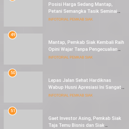
Posisi Harga Sedang Mantap,
Petani Semangka Tasik Seminai
Raup Untung
INFOTORIAL PEMKAB SIAK
49
Mantap, Pemkab Siak Kembali Raih
Opini Wajar Tanpa Pengecualian
ke-13 Dari BPK RI.
INFOTORIAL PEMKAB SIAK
50
Lepas Jalan Sehat Hardiknas
Wabup Husni Apresiasi Ini Sangat
Luar Biasa
INFOTORIAL PEMKAB SIAK
51
Gaet Investor Asing, Pemkab Siak
Taja Temu Bisnis dan Siak