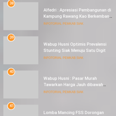
38
Alfedri : Apresiasi Pembangunan di
Kampung Rawang Kao Berkembang
Pesat
INFOTORIAL PEMKAB SIAK
39
Wabup Husni Optimis Prevalensi
Stunting Siak Menuju Satu Digit
INFOTORIAL PEMKAB SIAK
40
Wabup Husni : Pasar Murah
Tawarkan Harga Jauh dibawah
Pasar Tradisional
INFOTORIAL PEMKAB SIAK
41
Lomba Mancing FSS Dorongan