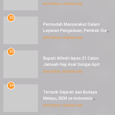
Expoversary 2024
INFOTORIAL PEMKAB SIAK
52
Permudah Masyarakat Dalam
Layanan Pengaduan, Pemkab Siak
Luncurkan Aplikasi SIP PUAN
INFOTORIAL PEMKAB SIAK
53
Bupati Alfedri lepas 21 Calon
Jamaah Haji Asal Sungai Apit
INFOTORIAL PEMKAB SIAK
54
Tertarik Sejarah dan Budaya
Melayu, BEM se-Indonesia
Berkunjung ke Kabupaten Siak
INFOTORIAL PEMKAB SIAK