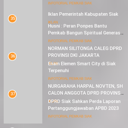
Mustahik Terima Bantuan
21
INFOTORIAL PEMKAB SIAK
Iklan Pemerintah Kabupaten Siak
35
IKLAN
Husni : Peran Ponpes Bantu
Pemkab Bangun Spiritual Generasi
Muda
22
INFOTORIAL PEMKAB SIAK
NORMAN SILITONGA CALEG DPRD
PROVINSI DKI JAKARTA
36
Enam Elemen Smart City di Siak
IKLAN
Terpenuhi
23
INFOTORIAL PEMKAB SIAK
NURGARAHA HARPAL NOVTEN, SH
CALON ANGGOTA DPRD PROVINSI
37
DKI JAKARTA
DPRD Siak Sahkan Perda Laporan
IKLAN
Pertanggungjawaban APBD 2023
INFOTORIAL PEMKAB SIAK