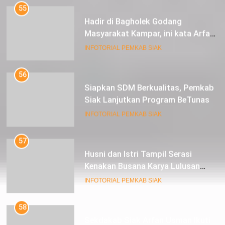
55
Hadir di Bagholek Godang
Masyarakat Kampar, ini kata Arfan
Usman
INFOTORIAL PEMKAB SIAK
56
Siapkan SDM Berkualitas, Pemkab
Siak Lanjutkan Program BeTunas
INFOTORIAL PEMKAB SIAK
57
Husni dan Istri Tampil Serasi
Kenakan Busana Karya Lulusan
SMK Pariwisata Siak, di Lancang
INFOTORIAL PEMKAB SIAK
Kuning Carnival
58
Sekdakab Siak Arfan Usman Ikuti