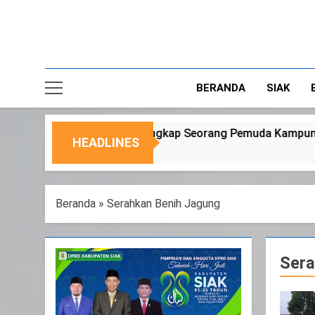
BERANDA
SIAK
Seorang Pemuda Kampung Temusai
Dukung Pr
HEADLINES
6 Agustus 2026
Beranda
»
Serahkan Benih Jagung
Sera