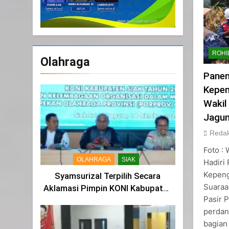
ROHI
Olahraga
Panen
Kepen
Wakil
Jagu
Redak
Foto :
OLAHRAGA
SIAK
Hadiri
Kepeng
Syamsurizal Terpilih Secara
Suaraa
Aklamasi Pimpin KONI Kabupaten
Pasir 
Siak Masa Bakti 2025-2029
perdan
bagian