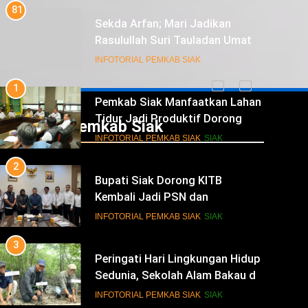
1
Pemkab Siak Manfaatkan Lahan
Tidur Jadi Produktif Dorong
PAD dan Kesejahteraan Warga
INFOTORIAL PEMKAB SIAK
SIAK
2
Bupati Siak Dorong KITB
Kembali Jadi PSN dan
Infotorial Pemkab Siak
Revitalisasi Istana Kesultanan
INFOTORIAL PEMKAB SIAK
SIAK
Siak
3
Peringati Hari Lingkungan Hidup
Sedunia, Sekolah Alam Bakau di
Siak Cetak Generasi Penjaga
INFOTORIAL PEMKAB SIAK
SIAK
Pesisir
4
Festival Seni Budaya Melayu Riau
Perkuat Pewarisan Tradisi di
Negeri Istana
INFOTORIAL PEMKAB SIAK
SIAK