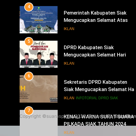
Bupati Dan Wakil Bupati Siak
5
Periode 2025-2030
DPRD Kabupaten Siak
Mengucapkan Selamat Hari
Pendidikan Nasional
IKLAN
6
Sekretaris DPRD Kabupaten
Siak Mengucapkan Selamat Har
Buruh
IKLAN
INFOTORIAL DPRD SIAK
7
KENALI WARNA SURAT SUARA
PILKADA SIAK TAHUN 2024
IKLAN
8
Copyright ©suaraspirasi 2026. Powered By
BlazeThe
Mari Sukseskan Pilkada
Serentak Tahun 2024
IKLAN