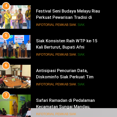
5
Siak Konsisten Raih WTP ke-15
Kali Berturut, Bupati Afni
Tekankan Penguatan Tata Kelola
INFOTORIAL PEMKAB SIAK
SIAK
Keuangan
6
Antisipasi Pencurian Data,
Diskominfo Siak Perkuat Tim
Tanggap Insiden Siber
INFOTORIAL PEMKAB SIAK
SIAK
Mendukung SPBE
7
Safari Ramadan di Pedalaman
Kecamatan Sungai Mandau,
Bupati Siak Jemput Aspirasi
INFOTORIAL PEMKAB SIAK
Warga
8
gembang
Dukung Polda Riau Pengamanan
Idulfitri, Bupati Siak Hadiri Rakor
Operasi Lancang Kuning 2026
INFOTORIAL PEMKAB SIAK