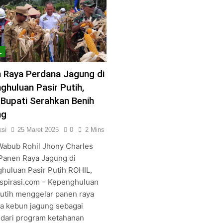
L
 Raya Perdana Jagung di
ghuluan Pasir Putih,
 Bupati Serahkan Benih
ng
si
25 Maret 2025
0
2 Mins
 Wabub Rohil Jhony Charles
 Panen Raya Jagung di
huluan Pasir Putih ROHIL,
spirasi.com – Kepenghuluan
Putih menggelar panen raya
a kebun jagung sebagai
 dari program ketahanan