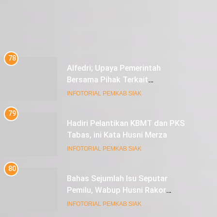
78
Alfedri; Upaya Pemerintah
Bersama Pihak Terkait
Sukseskan Pemilu 2024
INFOTORIAL PEMKAB SIAK
79
Hadiri Pelantikan KBMT dan PKS
Tabas, ini Kata Husni Merza
INFOTORIAL PEMKAB SIAK
80
Bahas Sejumlah Isu Seputar
Pemilu, Wabup Husni Rakor
bersama Gubernur Riau
INFOTORIAL PEMKAB SIAK
81
Sekda Arfan; Mari Jadikan
Rasulullah Suri Tauladan Umat
INFOTORIAL PEMKAB SIAK