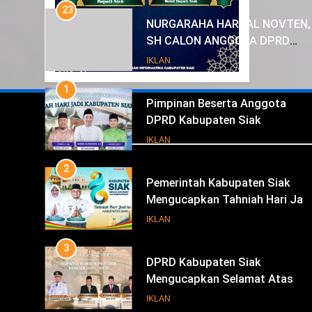
1
Pimpinan Beserta Anggota
DPRD Kabupaten Siak
Mengucapkan Tahniah Hari Jad
IKLAN
Kabupaten Siak Ke- 26
2
Pemerintah Kabupaten Siak
Mengucapkan Tahniah Hari Jad
Iklan
ke-26 Kabupaten Siak
IKLAN
3
DPRD Kabupaten Siak
Mengucapkan Selamat Atas
Pengambilan Sumpah Jabatan
IKLAN
Bupati Dan Wakil Bupati Siak
4
Periode 2025-2030
Pemerintah Kabupaten Siak
Mengucapkan Selamat Atas
Pengambilan Sumpah Jabatan
IKLAN