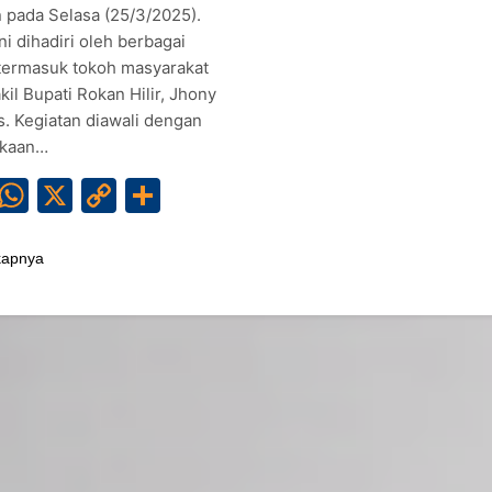
 pada Selasa (25/3/2025).
ni dihadiri oleh berbagai
 termasuk tokoh masyarakat
il Bupati Rokan Hilir, Jhony
s. Kegiatan diawali dengan
kaan…
Facebook
WhatsApp
X
Copy
Share
Link
kapnya