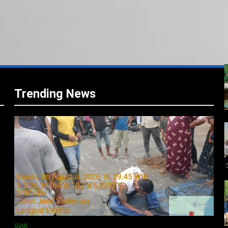
i
i
Trending News
SIAK