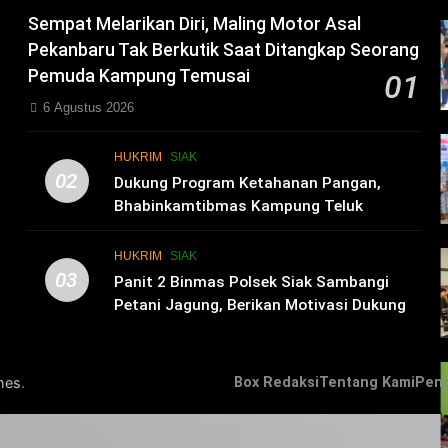
Sempat Melarikan Diri, Maling Motor Asal
Pekanbaru Tak Berkutik Saat Ditangkap Seorang
Pemuda Kampung Temusai
01
6 Agustus 2026
HUKRIM
SIAK
02
i
Dukung Program Ketahanan Pangan,
Bhabinkamtibmas Kampung Teluk
Merempan Tinjau Tanaman Jagung Waga
HUKRIM
SIAK
03
Panit 2 Binmas Polsek Siak Sambangi
Petani Jagung, Berikan Motivasi Dukung
Ketahanan Pangan Nasional
.
mes
Box Redaksi
Tentang Kami
Pen