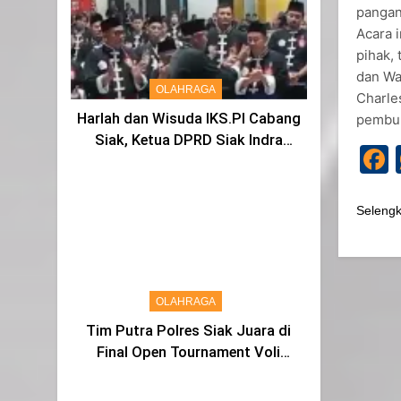
pangan
Acara i
pihak,
dan Wak
OLAHRAGA
Charle
Harlah dan Wisuda IKS.PI Cabang
pembu
Siak, Ketua DPRD Siak Indra
Gunawan di Sahkan Menjadi
Warga IKS
Seleng
OLAHRAGA
Tim Putra Polres Siak Juara di
Final Open Tournament Voli
Kapolda Cup Riau 2024, AKBP
Asep Sujarwadi Ucap Rasa