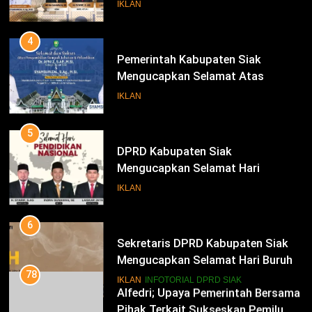
Pengambilan Sumpah Jabatan
IKLAN
Bupati Dan Wakil Bupati Siak
Periode 2025-2030
4
Pemerintah Kabupaten Siak
Mengucapkan Selamat Atas
Pengambilan Sumpah Jabatan
IKLAN
Bupati Dan Wakil Bupati Siak
Periode 2025-2030
5
DPRD Kabupaten Siak
Mengucapkan Selamat Hari
Pendidikan Nasional
IKLAN
6
Sekretaris DPRD Kabupaten Siak
Mengucapkan Selamat Hari Buruh
78
Alfedri; Upaya Pemerintah Bersama
IKLAN
INFOTORIAL DPRD SIAK
Pihak Terkait Sukseskan Pemilu