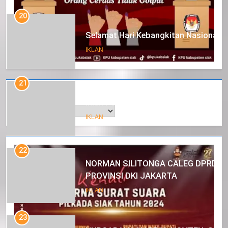
20
Selamat Hari Kebangkitan Nasional
IKLAN
21
Arsip
Iklan Pemerintah Kabupaten Siak
IKLAN
22
NORMAN SILITONGA CALEG DPRD
PROVINSI DKI JAKARTA
IKLAN
23