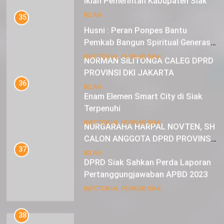
Iklan Pemerintah Kabupaten Siak
35
IKLAN
Husni : Peran Ponpes Bantu
Pemkab Bangun Spiritual Generasi
Muda
22
INFOTORIAL PEMKAB SIAK
NORMAN SILITONGA CALEG DPRD
PROVINSI DKI JAKARTA
36
Enam Elemen Smart City di Siak
IKLAN
Terpenuhi
23
INFOTORIAL PEMKAB SIAK
NURGARAHA HARPAL NOVTEN, SH
CALON ANGGOTA DPRD PROVINSI
37
DKI JAKARTA
DPRD Siak Sahkan Perda Laporan
IKLAN
Pertanggungjawaban APBD 2023
INFOTORIAL PEMKAB SIAK
38
Alfedri : Apresiasi Pembangunan di