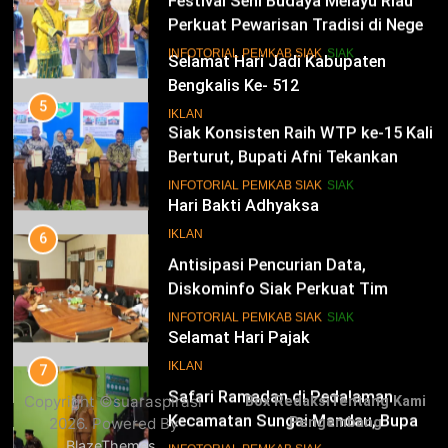
Perkuat Pewarisan Tradisi di Negeri
Istana
14
INFOTORIAL PEMKAB SIAK
SIAK
Selamat Hari Jadi Kabupaten
Bengkalis Ke- 512
5
Siak Konsisten Raih WTP ke-15 Kali
IKLAN
Berturut, Bupati Afni Tekankan
Penguatan Tata Kelola Keuangan
15
INFOTORIAL PEMKAB SIAK
SIAK
Hari Bakti Adhyaksa
6
IKLAN
Antisipasi Pencurian Data,
Diskominfo Siak Perkuat Tim
Tanggap Insiden Siber Mendukung
16
INFOTORIAL PEMKAB SIAK
SIAK
SPBE
Selamat Hari Pajak
7
IKLAN
Safari Ramadan di Pedalaman
Copyright ©suaraspirasi
Box Redaksi
Tentang Kami
Kecamatan Sungai Mandau, Bupati
2026. Powered By
Pengembang
Siak Jemput Aspirasi Warga
17
INFOTORIAL PEMKAB SIAK
.
BlazeThemes