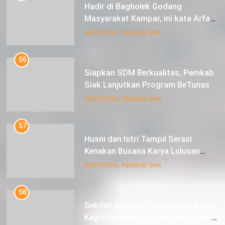
Masyarakat Kampar, ini kata Arfan
Usman
INFOTORIAL PEMKAB SIAK
56
Siapkan SDM Berkualitas, Pemkab
Siak Lanjutkan Program BeTunas
INFOTORIAL PEMKAB SIAK
57
Husni dan Istri Tampil Serasi
Kenakan Busana Karya Lulusan
SMK Pariwisata Siak, di Lancang
INFOTORIAL PEMKAB SIAK
Kuning Carnival
58
Sekdakab Siak Arfan Usman Ikuti
Kegiatan Focus Group Discussion
Tentang Kebijakan Penganggaran
INFOTORIAL PEMKAB SIAK