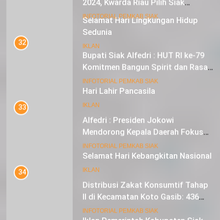
Sebagai Tuan Rumah
18
INFOTORIAL PEMKAB SIAK
Selamat Hari Lingkungan Hidup
Sedunia
32
Bupati Siak Alfedri : HUT RI ke-79
IKLAN
Komitmen Bangun Spirit dan Rasa
Nasionalisme
19
INFOTORIAL PEMKAB SIAK
Hari Lahir Pancasila
33
IKLAN
Alfedri : Presiden Jokowi
Mendorong Kepala Daerah Fokus
pada Inflasi dan Pilkada Serentak
20
INFOTORIAL PEMKAB SIAK
Selamat Hari Kebangkitan Nasional
34
IKLAN
Distribusi Zakat Konsumtif Tahap
II di Kecamatan Koto Gasib: 436
Mustahik Terima Bantuan
21
INFOTORIAL PEMKAB SIAK