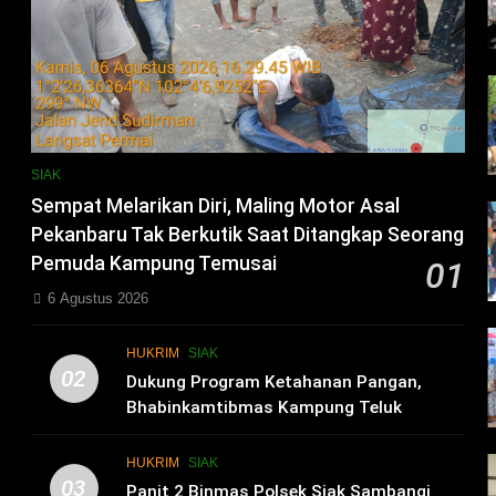
SIAK
Sempat Melarikan Diri, Maling Motor Asal
Pekanbaru Tak Berkutik Saat Ditangkap Seorang
Pemuda Kampung Temusai
01
6 Agustus 2026
HUKRIM
SIAK
02
i
Dukung Program Ketahanan Pangan,
Bhabinkamtibmas Kampung Teluk
Merempan Tinjau Tanaman Jagung Waga
HUKRIM
SIAK
03
Panit 2 Binmas Polsek Siak Sambangi