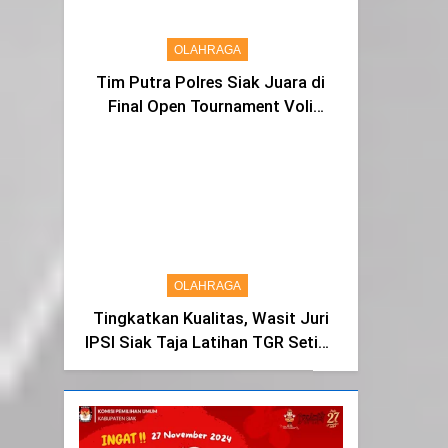
OLAHRAGA
Tim Putra Polres Siak Juara di
Final Open Tournament Voli
Kapolda Cup Riau 2024, AKBP
Asep Sujarwadi Ucap Rasa
Syukur dan Terimakasih
OLAHRAGA
Tingkatkan Kualitas, Wasit Juri
IPSI Siak Taja Latihan TGR Setiap
Tiga Bulan Sekali