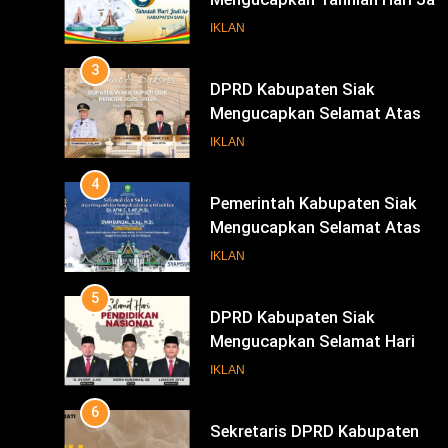
Mengucapkan Selamat Atas
Pengambilan Sumpah Jabatan
IKLAN
Bupati Dan Wakil Bupati Siak
4
Periode 2025-2030
Pemerintah Kabupaten Siak
Mengucapkan Selamat Atas
Pengambilan Sumpah Jabatan
IKLAN
Bupati Dan Wakil Bupati Siak
5
Periode 2025-2030
DPRD Kabupaten Siak
Mengucapkan Selamat Hari
Pendidikan Nasional
IKLAN
6
Sekretaris DPRD Kabupaten
Siak Mengucapkan Selamat Har
Buruh
IKLAN
INFOTORIAL DPRD SIAK
7
KENALI WARNA SURAT SUARA