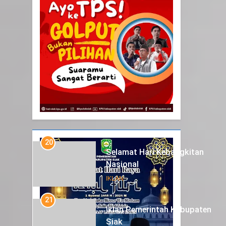
20
Selamat Hari Kebangkitan
Nasional
IKLAN
21
Iklan Pemerintah Kabupaten
Siak
IKLAN
22
NORMAN SILITONGA CALEG
DPRD PROVINSI DKI JAKARTA