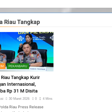
a Riau Tangkap
IM
PEKANBARU
 Riau Tangkap Kurir
gan Internasional,
ba Rp 31 M Disita
si
30 Maret 2026
0
4 Mins
 Polda Riau Press Release