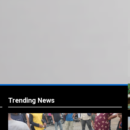
i
i
Trending News