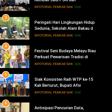
Sedunia, Sekolah Alam Bakau di
Siak Cetak Generasi Penjaga
INFOTORIAL PEMKAB SIAK
SIAK
Pesisir
4
Festival Seni Budaya Melayu Riau
Perkuat Pewarisan Tradisi di
Negeri Istana
INFOTORIAL PEMKAB SIAK
SIAK
5
Siak Konsisten Raih WTP ke-15
Kali Berturut, Bupati Afni
Tekankan Penguatan Tata Kelola
INFOTORIAL PEMKAB SIAK
SIAK
Keuangan
6
Antisipasi Pencurian Data,
Diskominfo Siak Perkuat Tim
Tanggap Insiden Siber
INFOTORIAL PEMKAB SIAK
SIAK
Mendukung SPBE
7
Safari Ramadan di Pedalaman