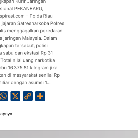
kapan Kurir Jaringan
asional PEKANBARU,
spirasi.com – Polda Riau
i jajaran Satresnarkoba Polres
lis menggagalkan peredaran
a jaringan Malaysia. Dalam
kapan tersebut, polisi
a sabu dan ekstasi Rp 31
 “Total nilai uang narkotika
abu 16.375.81 kilogram jika
kan di masyarakat senilai Rp
miliar dengan asumsi 1…
Facebook
WhatsApp
X
Copy
Share
Link
kapnya