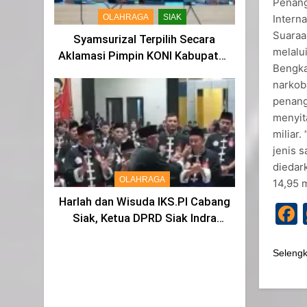
Penang
Intern
OLAHRAGA
SIAK
Suaraa
Syamsurizal Terpilih Secara
melalu
Aklamasi Pimpin KONI Kabupaten
Bengka
Siak Masa Bakti 2025-2029
narkob
penang
menyit
miliar.
jenis s
diedar
OLAHRAGA
14,95 
Harlah dan Wisuda IKS.PI Cabang
Siak, Ketua DPRD Siak Indra
Gunawan di Sahkan Menjadi
Warga IKS
Seleng