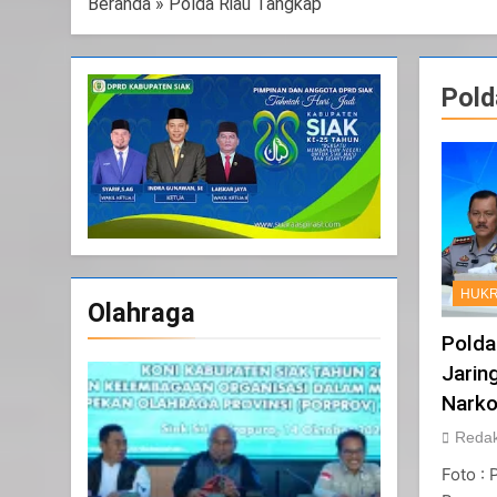
Beranda
»
Polda Riau Tangkap
Pold
HUKR
Olahraga
Polda
Jarin
Narko
Redak
Foto :