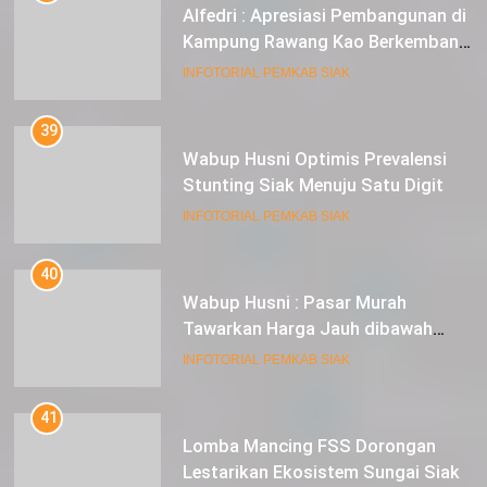
Alfedri : Apresiasi Pembangunan di
Kampung Rawang Kao Berkembang
Pesat
INFOTORIAL PEMKAB SIAK
39
Wabup Husni Optimis Prevalensi
Stunting Siak Menuju Satu Digit
INFOTORIAL PEMKAB SIAK
40
Wabup Husni : Pasar Murah
Tawarkan Harga Jauh dibawah
Pasar Tradisional
INFOTORIAL PEMKAB SIAK
41
Lomba Mancing FSS Dorongan
Lestarikan Ekosistem Sungai Siak