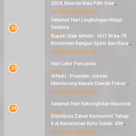
2024, Kwarda Riau Pilih Siak
Sebagai Tuan Rumah
18
INFOTORIAL PEMKAB SIAK
Selamat Hari Lingkungan Hidup
Sedunia
32
Bupati Siak Alfedri : HUT RI ke-79
IKLAN
Komitmen Bangun Spirit dan Rasa
Nasionalisme
19
INFOTORIAL PEMKAB SIAK
Hari Lahir Pancasila
33
IKLAN
Alfedri : Presiden Jokowi
Mendorong Kepala Daerah Fokus
pada Inflasi dan Pilkada Serentak
20
INFOTORIAL PEMKAB SIAK
Selamat Hari Kebangkitan Nasional
34
IKLAN
Distribusi Zakat Konsumtif Tahap
II di Kecamatan Koto Gasib: 436
Mustahik Terima Bantuan
21
INFOTORIAL PEMKAB SIAK