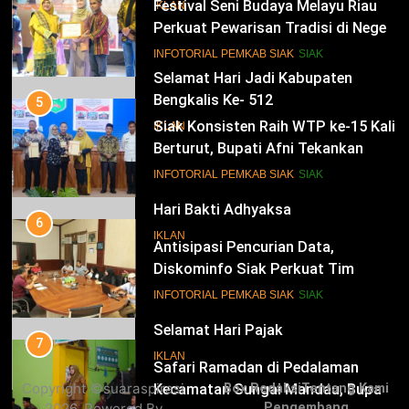
Festival Seni Budaya Melayu Riau
IKLAN
Perkuat Pewarisan Tradisi di Negeri
Istana
14
INFOTORIAL PEMKAB SIAK
SIAK
Selamat Hari Jadi Kabupaten
Bengkalis Ke- 512
5
Siak Konsisten Raih WTP ke-15 Kali
IKLAN
Berturut, Bupati Afni Tekankan
Penguatan Tata Kelola Keuangan
15
INFOTORIAL PEMKAB SIAK
SIAK
Hari Bakti Adhyaksa
6
IKLAN
Antisipasi Pencurian Data,
Diskominfo Siak Perkuat Tim
Tanggap Insiden Siber Mendukung
16
INFOTORIAL PEMKAB SIAK
SIAK
SPBE
Selamat Hari Pajak
7
IKLAN
Safari Ramadan di Pedalaman
Copyright ©suaraspirasi
Box Redaksi
Tentang Kami
Kecamatan Sungai Mandau, Bupati
2026. Powered By
Pengembang