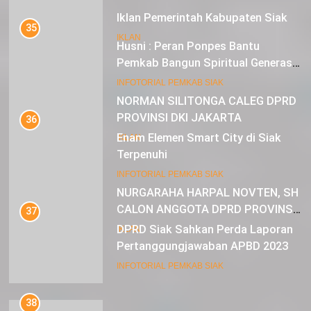
Iklan Pemerintah Kabupaten Siak
35
IKLAN
Husni : Peran Ponpes Bantu
Pemkab Bangun Spiritual Generasi
Muda
22
INFOTORIAL PEMKAB SIAK
NORMAN SILITONGA CALEG DPRD
PROVINSI DKI JAKARTA
36
Enam Elemen Smart City di Siak
IKLAN
Terpenuhi
23
INFOTORIAL PEMKAB SIAK
NURGARAHA HARPAL NOVTEN, SH
CALON ANGGOTA DPRD PROVINSI
37
DKI JAKARTA
DPRD Siak Sahkan Perda Laporan
IKLAN
Pertanggungjawaban APBD 2023
INFOTORIAL PEMKAB SIAK
38