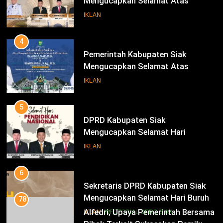
Mengucapkan Selamat Atas
Pengambilan Sumpah Jabatan
IKLAN
Bupati Dan Wakil Bupati Siak
Periode 2025-2030
4
Pemerintah Kabupaten Siak
Mengucapkan Selamat Atas
Pengambilan Sumpah Jabatan
IKLAN
Bupati Dan Wakil Bupati Siak
Periode 2025-2030
5
DPRD Kabupaten Siak
Mengucapkan Selamat Hari
Pendidikan Nasional
IKLAN
6
Sekretaris DPRD Kabupaten Siak
Mengucapkan Selamat Hari Buruh
78
Alfedri; Upaya Pemerintah Bersama
IKLAN
INFOTORIAL DPRD SIAK