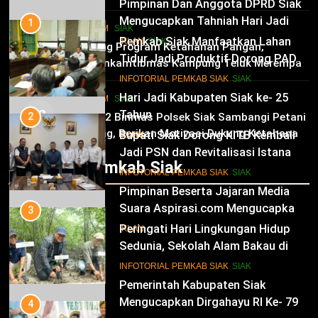
Pimpinan Dan Anggota DPRD Siak
Mengucapkan Tahniah Hari Jadi
1
HUKRIM
SIAK
Kabupaten Siak Ke-25 Tahun
Pemkab Siak Manfaatkan Lahan
02
IKLAN
SIAK
Dukung Program Ketahanan Pangan,
Tidur Jadi Produktif Dorong PAD
Bhabinkamtibmas Kampung Teluk Merempan
dan Kesejahteraan Warga
11
Tinjau Tanaman Jagung Waga
INFOTORIAL PEMKAB SIAK
SIAK
Hari Jadi Kabupaten Siak ke- 25
HUKRIM
SIAK
03
Tahun
2
Panit 2 Binmas Polsek Siak Sambangi Petani
Jagung, Berikan Motivasi Dukung Ketahanan
Bupati Siak Dorong KITB Kembali
IKLAN
Pangan Nasional
Jadi PSN dan Revitalisasi Istana
Infotorial Pemkab Siak
Kesultanan Siak
12
INFOTORIAL PEMKAB SIAK
SIAK
Pimpinan Beserta Jajaran Media
Suara Aspirasi.com Mengucapkan
3
Selamat HUT RI Ke-79
Peringati Hari Lingkungan Hidup
IKLAN
Sedunia, Sekolah Alam Bakau di
Siak Cetak Generasi Penjaga
13
INFOTORIAL PEMKAB SIAK
SIAK
Pesisir
Pemerintah Kabupaten Siak
Mengucapkan Dirgahayu RI Ke- 79
4