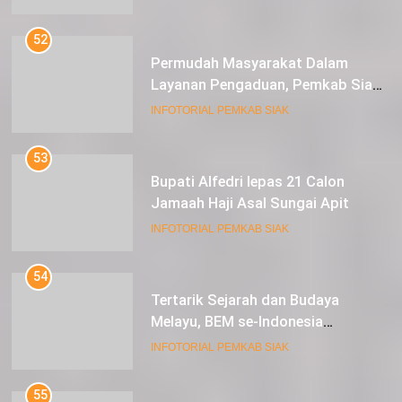
52
Permudah Masyarakat Dalam
Layanan Pengaduan, Pemkab Siak
Luncurkan Aplikasi SIP PUAN
INFOTORIAL PEMKAB SIAK
53
Bupati Alfedri lepas 21 Calon
Jamaah Haji Asal Sungai Apit
INFOTORIAL PEMKAB SIAK
54
Tertarik Sejarah dan Budaya
Melayu, BEM se-Indonesia
Berkunjung ke Kabupaten Siak
INFOTORIAL PEMKAB SIAK
55