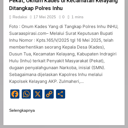
Pekat, Oknum Kades di Kecamatan Kelayang
Ditangkap Polres Inhu
Redaksi
17 Mei 2025
0
1 mins
Foto : Onum Kades Yang di Tangkap Polres Inhu INHU,
Suaraaspirasi.com– Melalui Surat Keputusan Bupati
Inhu Nomor : Kpts.165/V/2025 tgl 16 Mei 2025, telah
memberhentikan seorang Kepala Desa (Kades),
Dusun Tua, Kecamatan Kelayang, Kabupaten Indragiri
Hulu (Inhu) terkait Penyakit Masyarakat (Pekat),
dugaan penyalahgunaan Narkoba, inisial (SMN).
Sebagaimana dijelaskan Kapolres Inhu melalui
Kapolsek Kelayang AKP. Zulmaheri,…
Facebook
WhatsApp
X
Copy
Share
Link
Selengkapnya