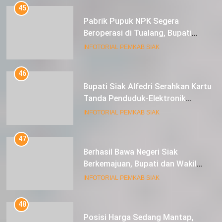
45
Pabrik Pupuk NPK Segera
Beroperasi di Tualang, Bupati
Alfedri Investasi ini Tingkatkan
INFOTORIAL PEMKAB SIAK
Ekonomi Masyarakat
46
Bupati Siak Alfedri Serahkan Kartu
Tanda Penduduk-Elektronik
Kepada Pelajar SMK 1 Koto Gasib
INFOTORIAL PEMKAB SIAK
47
Berhasil Bawa Negeri Siak
Berkemajuan, Bupati dan Wakil
Bupati Siak Terima Gelar Adat
INFOTORIAL PEMKAB SIAK
48
Posisi Harga Sedang Mantap,