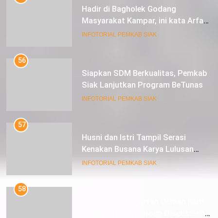
Hadir di Bagholek Godang
Masyarakat Kampar, ini kata Arfan
Usman
INFOTORIAL PEMKAB SIAK
56
Siapkan SDM Berkualitas, Pemkab
Siak Lanjutkan Program BeTunas
INFOTORIAL PEMKAB SIAK
57
Husni dan Istri Tampil Serasi
Kenakan Busana Karya Lulusan
SMK Pariwisata Siak, di Lancang
INFOTORIAL PEMKAB SIAK
Kuning Carnival
58
Sekdakab Siak Arfan Usman Ikuti
Kegiatan Focus Group Discussion