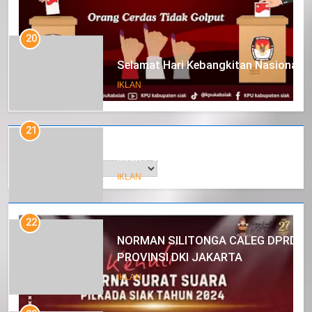
20
Selamat Hari Kebangkitan Nasional
IKLAN
21
Arsip
Iklan Pemerintah Kabupaten Siak
IKLAN
22
NORMAN SILITONGA CALEG DPRD
PROVINSI DKI JAKARTA
IKLAN