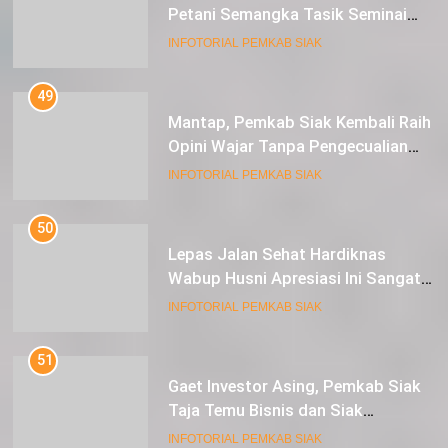
Petani Semangka Tasik Seminai
Raup Untung
INFOTORIAL PEMKAB SIAK
49
Mantap, Pemkab Siak Kembali Raih
Opini Wajar Tanpa Pengecualian
ke-13 Dari BPK RI.
INFOTORIAL PEMKAB SIAK
50
Lepas Jalan Sehat Hardiknas
Wabup Husni Apresiasi Ini Sangat
Luar Biasa
INFOTORIAL PEMKAB SIAK
51
Gaet Investor Asing, Pemkab Siak
Taja Temu Bisnis dan Siak
Expoversary 2024
INFOTORIAL PEMKAB SIAK