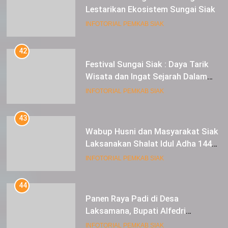
42
Festival Sungai Siak : Daya Tarik
Wisata dan Ingat Sejarah Dalam
Lestarikan Peradaban
INFOTORIAL PEMKAB SIAK
43
Wabup Husni dan Masyarakat Siak
Laksanakan Shalat Idul Adha 1445
Hijriah di Lapangan Tugu Siak
INFOTORIAL PEMKAB SIAK
44
Panen Raya Padi di Desa
Laksamana, Bupati Alfedri
Serahkan 16 Unit Mesin Pompa Air
INFOTORIAL PEMKAB SIAK
dan 1 Cultivator
45
Pabrik Pupuk NPK Segera