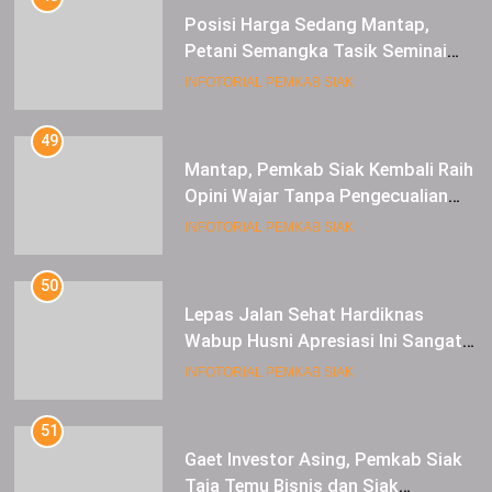
49
Mantap, Pemkab Siak Kembali Raih
Opini Wajar Tanpa Pengecualian
ke-13 Dari BPK RI.
INFOTORIAL PEMKAB SIAK
50
Lepas Jalan Sehat Hardiknas
Wabup Husni Apresiasi Ini Sangat
Luar Biasa
INFOTORIAL PEMKAB SIAK
51
Gaet Investor Asing, Pemkab Siak
Taja Temu Bisnis dan Siak
Expoversary 2024
INFOTORIAL PEMKAB SIAK
52