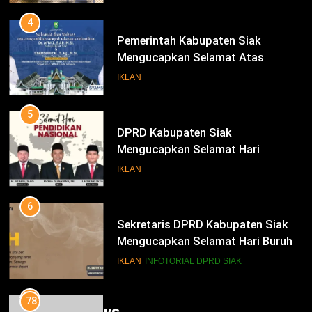
Periode 2025-2030
4
Pemerintah Kabupaten Siak
Mengucapkan Selamat Atas
Pengambilan Sumpah Jabatan
IKLAN
Bupati Dan Wakil Bupati Siak
Periode 2025-2030
5
DPRD Kabupaten Siak
Mengucapkan Selamat Hari
Pendidikan Nasional
IKLAN
6
Sekretaris DPRD Kabupaten Siak
Mengucapkan Selamat Hari Buruh
78
Alfedri; Upaya Pemerintah Bersama
IKLAN
INFOTORIAL DPRD SIAK
Pihak Terkait Sukseskan Pemilu
2024
7
INFOTORIAL PEMKAB SIAK
Trending News