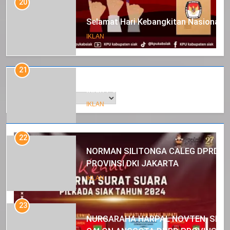
20
Selamat Hari Kebangkitan Nasional
IKLAN
21
Arsip
Iklan Pemerintah Kabupaten Siak
IKLAN
22
NORMAN SILITONGA CALEG DPRD
PROVINSI DKI JAKARTA
IKLAN
23
NURGARAHA HARPAL NOVTEN, SH