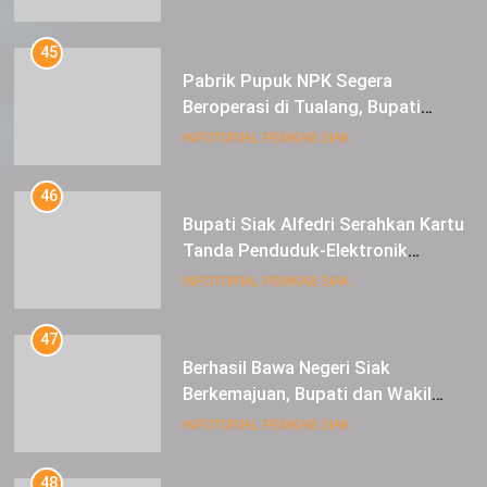
Beroperasi di Tualang, Bupati
Alfedri Investasi ini Tingkatkan
INFOTORIAL PEMKAB SIAK
Ekonomi Masyarakat
46
Bupati Siak Alfedri Serahkan Kartu
Tanda Penduduk-Elektronik
Kepada Pelajar SMK 1 Koto Gasib
INFOTORIAL PEMKAB SIAK
47
Berhasil Bawa Negeri Siak
Berkemajuan, Bupati dan Wakil
Bupati Siak Terima Gelar Adat
INFOTORIAL PEMKAB SIAK
48
Posisi Harga Sedang Mantap,
Petani Semangka Tasik Seminai
Raup Untung
INFOTORIAL PEMKAB SIAK