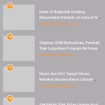
Usman
INFOTORIAL PEMKAB SIAK
56
Siapkan SDM Berkualitas, Pemkab
Siak Lanjutkan Program BeTunas
INFOTORIAL PEMKAB SIAK
57
Husni dan Istri Tampil Serasi
Kenakan Busana Karya Lulusan
SMK Pariwisata Siak, di Lancang
INFOTORIAL PEMKAB SIAK
Kuning Carnival
58
Sekdakab Siak Arfan Usman Ikuti
Kegiatan Focus Group Discussion
Tentang Kebijakan Penganggaran
INFOTORIAL PEMKAB SIAK
dan Pengangkatan ASN