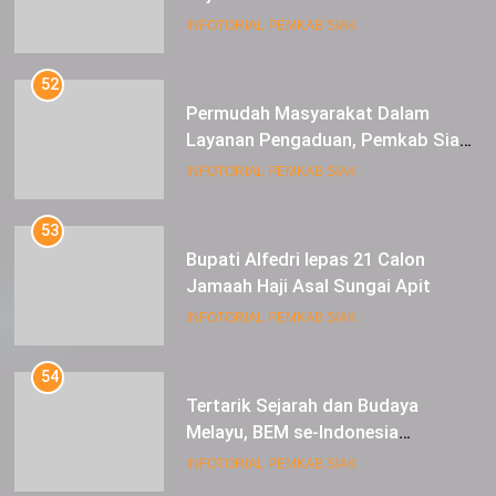
Permudah Masyarakat Dalam
Layanan Pengaduan, Pemkab Siak
Luncurkan Aplikasi SIP PUAN
INFOTORIAL PEMKAB SIAK
53
Bupati Alfedri lepas 21 Calon
Jamaah Haji Asal Sungai Apit
INFOTORIAL PEMKAB SIAK
54
Tertarik Sejarah dan Budaya
Melayu, BEM se-Indonesia
Berkunjung ke Kabupaten Siak
INFOTORIAL PEMKAB SIAK
55
Hadir di Bagholek Godang
Masyarakat Kampar, ini kata Arfan