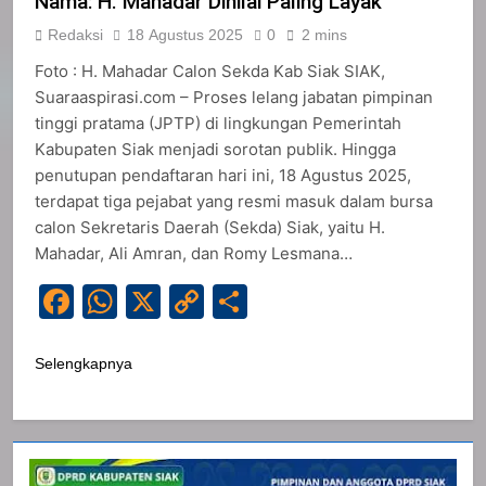
Nama: H. Mahadar Dinilai Paling Layak
Redaksi
18 Agustus 2025
0
2 mins
Foto : H. Mahadar Calon Sekda Kab Siak SIAK,
Suaraaspirasi.com – Proses lelang jabatan pimpinan
tinggi pratama (JPTP) di lingkungan Pemerintah
Kabupaten Siak menjadi sorotan publik. Hingga
penutupan pendaftaran hari ini, 18 Agustus 2025,
terdapat tiga pejabat yang resmi masuk dalam bursa
calon Sekretaris Daerah (Sekda) Siak, yaitu H.
Mahadar, Ali Amran, dan Romy Lesmana…
Facebook
WhatsApp
X
Copy
Share
Link
Selengkapnya