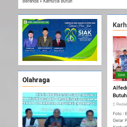
Beranda
»
Karhutla Butuh
Karh
SIAK
Olahraga
Alfed
Butuh
Redak
Foto : 
Gelar 