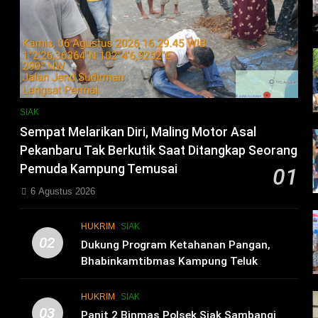
SIAK
Sempat Melarikan Diri, Maling Motor Asal
Pekanbaru Tak Berkutik Saat Ditangkap Seorang
Pemuda Kampung Temusai
01
6 Agustus 2026
HUKRIM
SIAK
02
i
Dukung Program Ketahanan Pangan,
Bhabinkamtibmas Kampung Teluk
Merempan Tinjau Tanaman Jagung Waga
HUKRIM
SIAK
03
Panit 2 Binmas Polsek Siak Sambangi