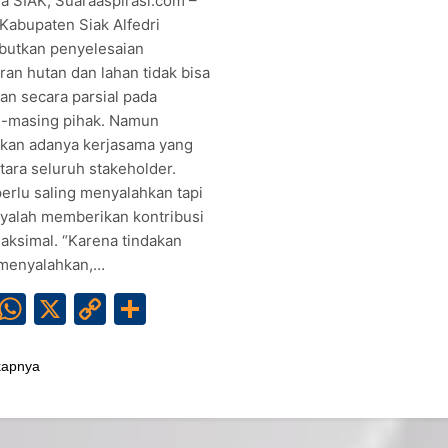
la SIAK, Suaraaspirasi.com –
 Kabupaten Siak Alfedri
utkan penyelesaian
ran hutan dan lahan tidak bisa
an secara parsial pada
-masing pihak. Namun
ukan adanya kerjasama yang
tara seluruh stakeholder.
perlu saling menyalahkan tapi
yalah memberikan kontribusi
aksimal. “Karena tindakan
 menyalahkan,…
Facebook
WhatsApp
X
Copy
Share
Link
kapnya