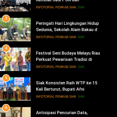
Sedunia, Sekolah Alam Bakau di
Siak Cetak Generasi Penjaga
INFOTORIAL PEMKAB SIAK
SIAK
Pesisir
4
Festival Seni Budaya Melayu Riau
Perkuat Pewarisan Tradisi di
Negeri Istana
INFOTORIAL PEMKAB SIAK
SIAK
5
Siak Konsisten Raih WTP ke-15
Kali Berturut, Bupati Afni
Tekankan Penguatan Tata Kelola
INFOTORIAL PEMKAB SIAK
SIAK
Keuangan
6
Antisipasi Pencurian Data,
Diskominfo Siak Perkuat Tim
Tanggap Insiden Siber
INFOTORIAL PEMKAB SIAK
SIAK
Mendukung SPBE
7
Safari Ramadan di Pedalaman