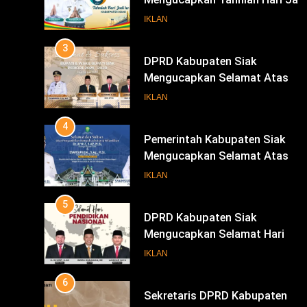
Mengucapkan Selamat Atas
Pengambilan Sumpah Jabatan
IKLAN
Bupati Dan Wakil Bupati Siak
4
Periode 2025-2030
Pemerintah Kabupaten Siak
Mengucapkan Selamat Atas
Pengambilan Sumpah Jabatan
IKLAN
Bupati Dan Wakil Bupati Siak
5
Periode 2025-2030
DPRD Kabupaten Siak
Mengucapkan Selamat Hari
Pendidikan Nasional
IKLAN
6
Sekretaris DPRD Kabupaten
Siak Mengucapkan Selamat Har
Buruh
IKLAN
INFOTORIAL DPRD SIAK
7
KENALI WARNA SURAT SUARA