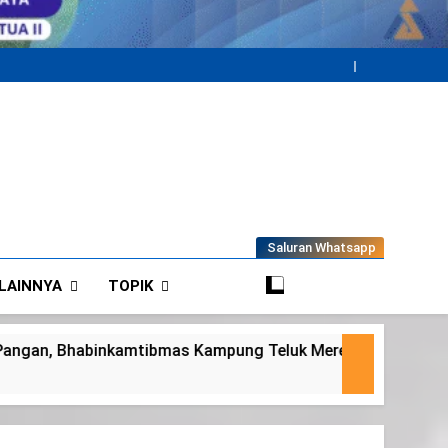
Saluran Whatsapp
LAINNYA
TOPIK
eluk Merempan Tinjau Tanaman Jagung Waga