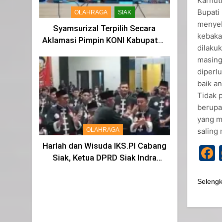
Karhut
Bupati
OLAHRAGA
SIAK
menyeb
Syamsurizal Terpilih Secara
kebaka
Aklamasi Pimpin KONI Kabupaten
dilakuk
Siak Masa Bakti 2025-2029
masing
diperl
baik an
Tidak 
berupa
yang m
OLAHRAGA
saling
Harlah dan Wisuda IKS.PI Cabang
Siak, Ketua DPRD Siak Indra
Gunawan di Sahkan Menjadi
Warga IKS
Seleng