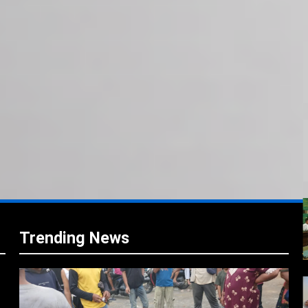
i
i
Trending News