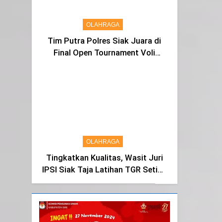
OLAHRAGA
Tim Putra Polres Siak Juara di
Final Open Tournament Voli
Kapolda Cup Riau 2024, AKBP
Asep Sujarwadi Ucap Rasa
Syukur dan Terimakasih
OLAHRAGA
Tingkatkan Kualitas, Wasit Juri
IPSI Siak Taja Latihan TGR Setiap
Tiga Bulan Sekali