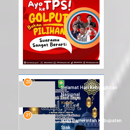
20
Selamat Hari Kebangkitan
Nasional
IKLAN
21
Iklan Pemerintah Kabupaten
Siak
IKLAN
22
NORMAN SILITONGA CALEG
DPRD PROVINSI DKI JAKARTA