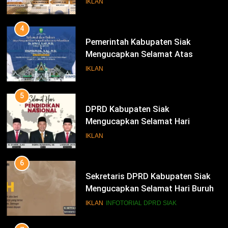
IKLAN
Bupati Dan Wakil Bupati Siak
Periode 2025-2030
4
Pemerintah Kabupaten Siak
Mengucapkan Selamat Atas
Pengambilan Sumpah Jabatan
IKLAN
Bupati Dan Wakil Bupati Siak
Periode 2025-2030
5
DPRD Kabupaten Siak
Mengucapkan Selamat Hari
Pendidikan Nasional
IKLAN
6
Sekretaris DPRD Kabupaten Siak
Mengucapkan Selamat Hari Buruh
78
Alfedri; Upaya Pemerintah Bersama
IKLAN
INFOTORIAL DPRD SIAK
Pihak Terkait Sukseskan Pemilu
2024