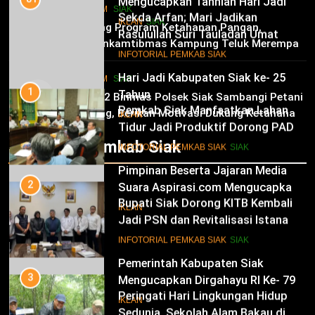
Mengucapkan Tahniah Hari Jadi
1
HUKRIM
SIAK
Kabupaten Siak Ke-25 Tahun
Pemkab Siak Manfaatkan Lahan
02
IKLAN
SIAK
Dukung Program Ketahanan Pangan,
Tidur Jadi Produktif Dorong PAD
Bhabinkamtibmas Kampung Teluk Merempan
dan Kesejahteraan Warga
11
Tinjau Tanaman Jagung Waga
INFOTORIAL PEMKAB SIAK
SIAK
Hari Jadi Kabupaten Siak ke- 25
HUKRIM
SIAK
03
Tahun
2
Panit 2 Binmas Polsek Siak Sambangi Petani
Jagung, Berikan Motivasi Dukung Ketahanan
Bupati Siak Dorong KITB Kembali
IKLAN
Pangan Nasional
Jadi PSN dan Revitalisasi Istana
Infotorial Pemkab Siak
Kesultanan Siak
12
INFOTORIAL PEMKAB SIAK
SIAK
Pimpinan Beserta Jajaran Media
Suara Aspirasi.com Mengucapkan
3
Selamat HUT RI Ke-79
Peringati Hari Lingkungan Hidup
IKLAN
Sedunia, Sekolah Alam Bakau di
Siak Cetak Generasi Penjaga
13
INFOTORIAL PEMKAB SIAK
SIAK
Pesisir
Pemerintah Kabupaten Siak
Mengucapkan Dirgahayu RI Ke- 79
4
Festival Seni Budaya Melayu Riau
IKLAN