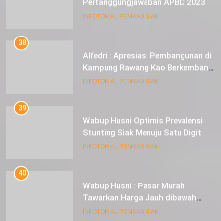
Kampung Rawang Kao Berkembang
Pesat
INFOTORIAL PEMKAB SIAK
39
Wabup Husni Optimis Prevalensi
Stunting Siak Menuju Satu Digit
INFOTORIAL PEMKAB SIAK
40
Wabup Husni : Pasar Murah
Tawarkan Harga Jauh dibawah
Pasar Tradisional
INFOTORIAL PEMKAB SIAK
41
Lomba Mancing FSS Dorongan
Lestarikan Ekosistem Sungai Siak
INFOTORIAL PEMKAB SIAK