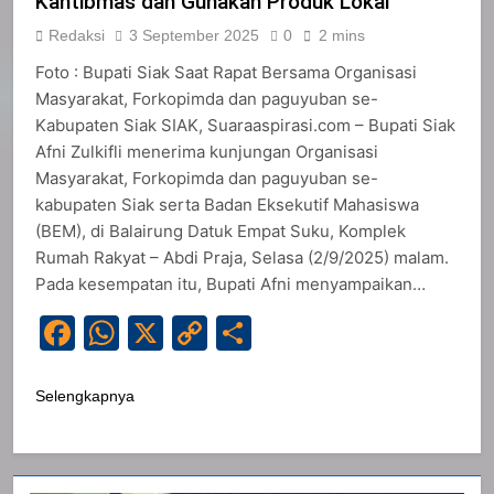
Kantibmas dan Gunakan Produk Lokal
Redaksi
3 September 2025
0
2 mins
Foto : Bupati Siak Saat Rapat Bersama Organisasi
Masyarakat, Forkopimda dan paguyuban se-
Kabupaten Siak SIAK, Suaraaspirasi.com – Bupati Siak
Afni Zulkifli menerima kunjungan Organisasi
Masyarakat, Forkopimda dan paguyuban se-
kabupaten Siak serta Badan Eksekutif Mahasiswa
(BEM), di Balairung Datuk Empat Suku, Komplek
Rumah Rakyat – Abdi Praja, Selasa (2/9/2025) malam.
Pada kesempatan itu, Bupati Afni menyampaikan…
Facebook
WhatsApp
X
Copy
Share
Link
Selengkapnya