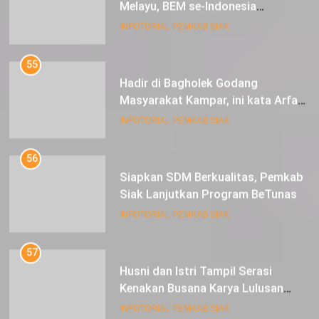
Masyarakat Kampar, ini kata Arfan
Usman
INFOTORIAL PEMKAB SIAK
56
Siapkan SDM Berkualitas, Pemkab
Siak Lanjutkan Program BeTunas
INFOTORIAL PEMKAB SIAK
57
Husni dan Istri Tampil Serasi
Kenakan Busana Karya Lulusan
SMK Pariwisata Siak, di Lancang
INFOTORIAL PEMKAB SIAK
Kuning Carnival
58
Sekdakab Siak Arfan Usman Ikuti
Kegiatan Focus Group Discussion
Tentang Kebijakan Penganggaran
INFOTORIAL PEMKAB SIAK