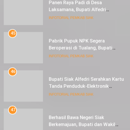
Pabrik Pupuk NPK Segera
Beroperasi di Tualang, Bupati
Alfedri Investasi ini Tingkatkan
INFOTORIAL PEMKAB SIAK
Ekonomi Masyarakat
46
Bupati Siak Alfedri Serahkan Kartu
Tanda Penduduk-Elektronik
Kepada Pelajar SMK 1 Koto Gasib
INFOTORIAL PEMKAB SIAK
47
Berhasil Bawa Negeri Siak
Berkemajuan, Bupati dan Wakil
Bupati Siak Terima Gelar Adat
INFOTORIAL PEMKAB SIAK
48
Posisi Harga Sedang Mantap,
Petani Semangka Tasik Seminai