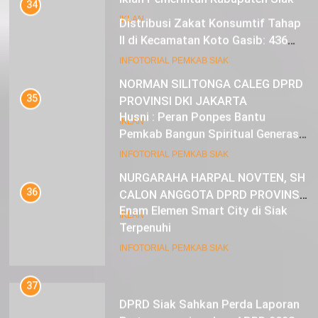
35
IKLAN
Husni : Peran Ponpes Bantu
Pemkab Bangun Spiritual Generasi
Muda
22
INFOTORIAL PEMKAB SIAK
NORMAN SILITONGA CALEG DPRD
PROVINSI DKI JAKARTA
36
Enam Elemen Smart City di Siak
IKLAN
Terpenuhi
23
INFOTORIAL PEMKAB SIAK
NURGARAHA HARPAL NOVTEN, SH
CALON ANGGOTA DPRD PROVINSI
37
DKI JAKARTA
DPRD Siak Sahkan Perda Laporan
IKLAN
Pertanggungjawaban APBD 2023
INFOTORIAL PEMKAB SIAK
38
Alfedri : Apresiasi Pembangunan di