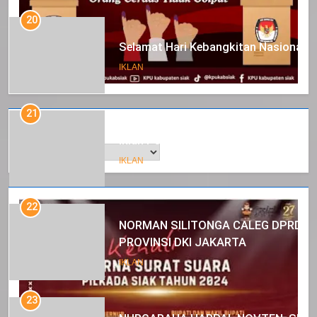
20
Selamat Hari Kebangkitan Nasional
IKLAN
21
Arsip
Iklan Pemerintah Kabupaten Siak
IKLAN
22
NORMAN SILITONGA CALEG DPRD
PROVINSI DKI JAKARTA
IKLAN
23