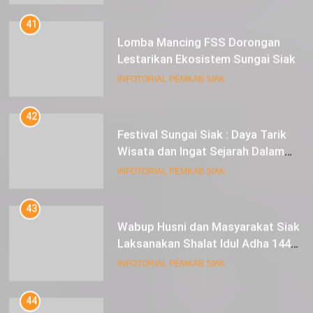
42
Festival Sungai Siak : Daya Tarik
Wisata dan Ingat Sejarah Dalam
Lestarikan Peradaban
INFOTORIAL PEMKAB SIAK
43
Wabup Husni dan Masyarakat Siak
Laksanakan Shalat Idul Adha 1445
Hijriah di Lapangan Tugu Siak
INFOTORIAL PEMKAB SIAK
44
Panen Raya Padi di Desa
Laksamana, Bupati Alfedri
Serahkan 16 Unit Mesin Pompa Air
INFOTORIAL PEMKAB SIAK
dan 1 Cultivator
45