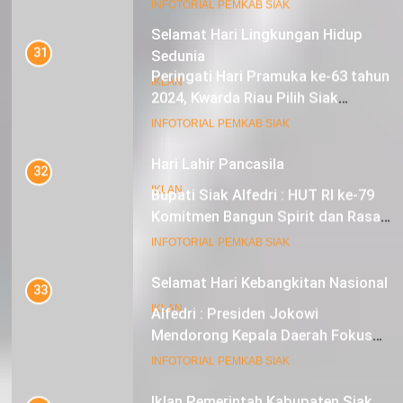
Sebagai Tuan Rumah
18
INFOTORIAL PEMKAB SIAK
Selamat Hari Lingkungan Hidup
Sedunia
32
Bupati Siak Alfedri : HUT RI ke-79
IKLAN
Komitmen Bangun Spirit dan Rasa
Nasionalisme
19
INFOTORIAL PEMKAB SIAK
Hari Lahir Pancasila
33
IKLAN
Alfedri : Presiden Jokowi
Mendorong Kepala Daerah Fokus
pada Inflasi dan Pilkada Serentak
20
INFOTORIAL PEMKAB SIAK
Selamat Hari Kebangkitan Nasional
34
IKLAN
Distribusi Zakat Konsumtif Tahap
II di Kecamatan Koto Gasib: 436
Mustahik Terima Bantuan
21
INFOTORIAL PEMKAB SIAK
Iklan Pemerintah Kabupaten Siak