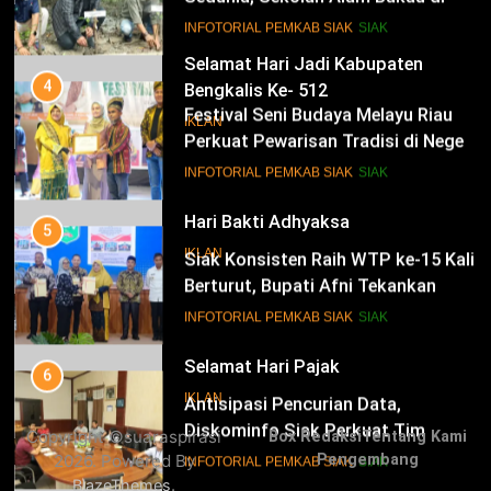
Perkuat Pewarisan Tradisi di Negeri
Istana
14
INFOTORIAL PEMKAB SIAK
SIAK
Selamat Hari Jadi Kabupaten
Bengkalis Ke- 512
5
Siak Konsisten Raih WTP ke-15 Kali
IKLAN
Berturut, Bupati Afni Tekankan
Penguatan Tata Kelola Keuangan
15
INFOTORIAL PEMKAB SIAK
SIAK
Hari Bakti Adhyaksa
6
IKLAN
Antisipasi Pencurian Data,
Diskominfo Siak Perkuat Tim
Tanggap Insiden Siber Mendukung
16
INFOTORIAL PEMKAB SIAK
SIAK
SPBE
Selamat Hari Pajak
7
IKLAN
Safari Ramadan di Pedalaman
Copyright ©suaraspirasi
Box Redaksi
Tentang Kami
Kecamatan Sungai Mandau, Bupati
2026. Powered By
Pengembang
Siak Jemput Aspirasi Warga
17
INFOTORIAL PEMKAB SIAK
.
BlazeThemes