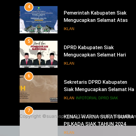
Bupati Dan Wakil Bupati Siak
5
Periode 2025-2030
DPRD Kabupaten Siak
Mengucapkan Selamat Hari
Pendidikan Nasional
IKLAN
6
Sekretaris DPRD Kabupaten
Siak Mengucapkan Selamat Har
Buruh
IKLAN
INFOTORIAL DPRD SIAK
7
KENALI WARNA SURAT SUARA
PILKADA SIAK TAHUN 2024
IKLAN
8
Copyright ©suaraspirasi 2026. Powered By
BlazeThe
Mari Sukseskan Pilkada
Serentak Tahun 2024
IKLAN