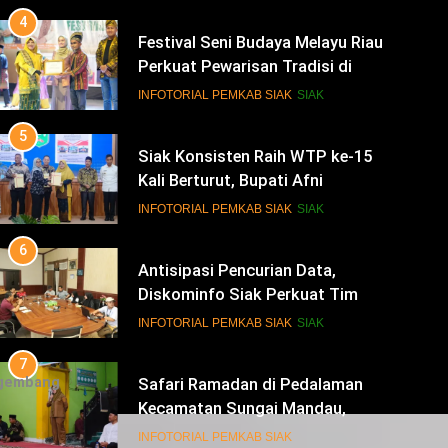
5
Siak Konsisten Raih WTP ke-15
Kali Berturut, Bupati Afni
Tekankan Penguatan Tata Kelola
INFOTORIAL PEMKAB SIAK
SIAK
Keuangan
6
Antisipasi Pencurian Data,
Diskominfo Siak Perkuat Tim
Tanggap Insiden Siber
INFOTORIAL PEMKAB SIAK
SIAK
Mendukung SPBE
7
Safari Ramadan di Pedalaman
Kecamatan Sungai Mandau,
Bupati Siak Jemput Aspirasi
INFOTORIAL PEMKAB SIAK
Warga
8
gembang
Dukung Polda Riau Pengamanan
Idulfitri, Bupati Siak Hadiri Rakor
Operasi Lancang Kuning 2026
INFOTORIAL PEMKAB SIAK