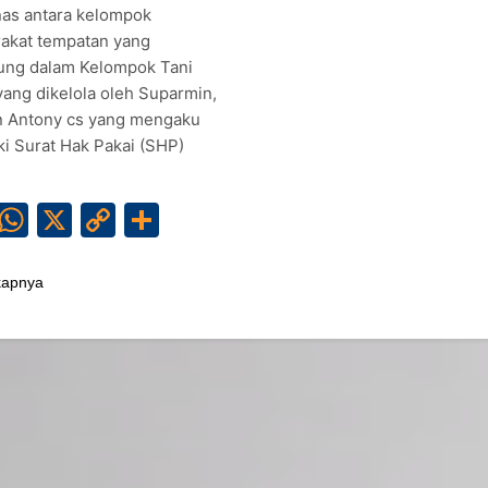
s antara kelompok
akat tempatan yang
ung dalam Kelompok Tani
yang dikelola oleh Suparmin,
 Antony cs yang mengaku
ki Surat Hak Pakai (SHP)
Facebook
WhatsApp
X
Copy
Share
Link
kapnya