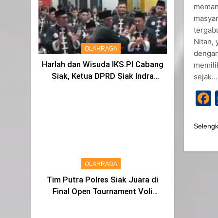
memana
masyar
tergab
Nitan, 
OLAHRAGA
dengan
Harlah dan Wisuda IKS.PI Cabang
memili
Siak, Ketua DPRD Siak Indra
sejak…
Gunawan di Sahkan Menjadi
Warga IKS
Seleng
OLAHRAGA
Tim Putra Polres Siak Juara di
Final Open Tournament Voli
Kapolda Cup Riau 2024, AKBP
Asep Sujarwadi Ucap Rasa