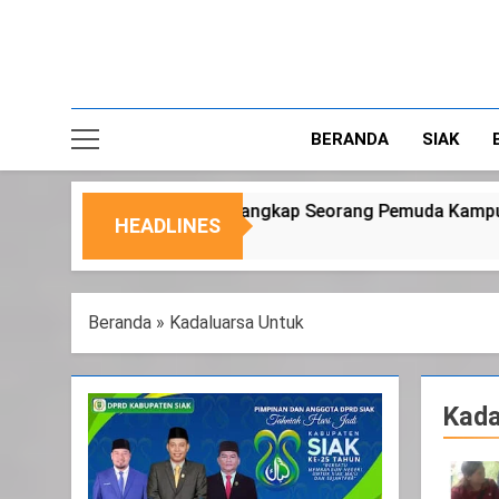
BERANDA
SIAK
ngkap Seorang Pemuda Kampung Temusai
Duku
HEADLINES
6 Agus
Beranda
»
Kadaluarsa Untuk
Kada