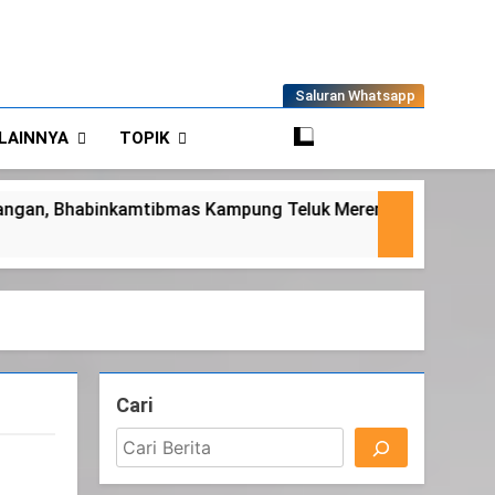
Saluran Whatsapp
LAINNYA
TOPIK
 Teluk Merempan Tinjau Tanaman Jagung Waga
Cari