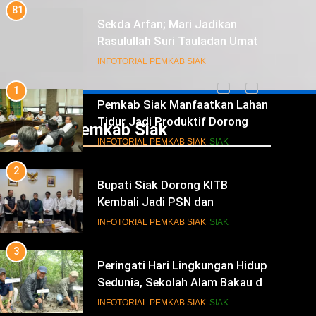
1
Pemkab Siak Manfaatkan Lahan
Tidur Jadi Produktif Dorong
PAD dan Kesejahteraan Warga
INFOTORIAL PEMKAB SIAK
SIAK
2
Bupati Siak Dorong KITB
Kembali Jadi PSN dan
Infotorial Pemkab Siak
Revitalisasi Istana Kesultanan
INFOTORIAL PEMKAB SIAK
SIAK
Siak
3
Peringati Hari Lingkungan Hidup
Sedunia, Sekolah Alam Bakau di
Siak Cetak Generasi Penjaga
INFOTORIAL PEMKAB SIAK
SIAK
Pesisir
4
Festival Seni Budaya Melayu Riau
Perkuat Pewarisan Tradisi di
Negeri Istana
INFOTORIAL PEMKAB SIAK
SIAK