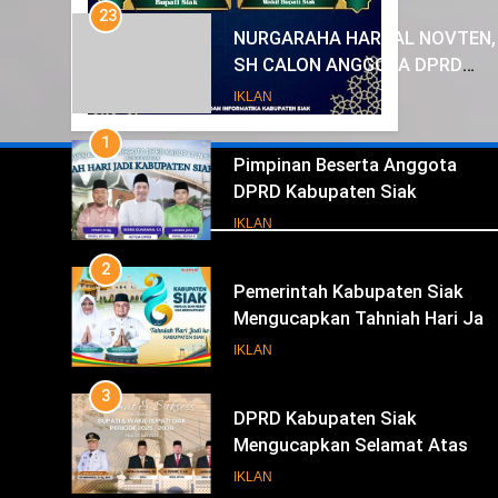
1
Pimpinan Beserta Anggota
DPRD Kabupaten Siak
Mengucapkan Tahniah Hari Jad
IKLAN
Kabupaten Siak Ke- 26
2
Pemerintah Kabupaten Siak
Mengucapkan Tahniah Hari Jad
Iklan
ke-26 Kabupaten Siak
IKLAN
3
DPRD Kabupaten Siak
Mengucapkan Selamat Atas
Pengambilan Sumpah Jabatan
IKLAN
Bupati Dan Wakil Bupati Siak
4
Periode 2025-2030
Pemerintah Kabupaten Siak
Mengucapkan Selamat Atas
Pengambilan Sumpah Jabatan
IKLAN