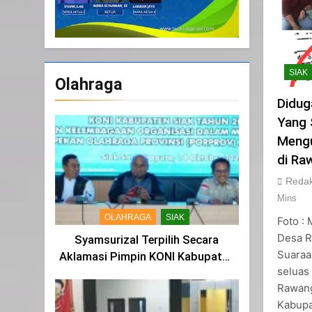
SIAK
Olahraga
Didug
Yang 
Mengu
di Ra
Redak
Mins
OLAHRAGA
SIAK
Foto : 
Desa R
Syamsurizal Terpilih Secara
Suaraas
Aklamasi Pimpin KONI Kabupaten
seluas
Siak Masa Bakti 2025-2029
Rawang
Kabupa