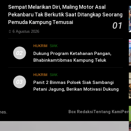
Sempat Melarikan Diri, Maling Motor Asal
Pekanbaru Tak Berkutik Saat Ditangkap Seorang
Pemuda Kampung Temusai
01
6 Agustus 2026
HUKRIM
SIAK
02
i
Dukung Program Ketahanan Pangan,
Bhabinkamtibmas Kampung Teluk
Merempan Tinjau Tanaman Jagung Waga
HUKRIM
SIAK
03
Panit 2 Binmas Polsek Siak Sambangi
Petani Jagung, Berikan Motivasi Dukung
Ketahanan Pangan Nasional
.
mes
Box Redaksi
Tentang Kami
Pen