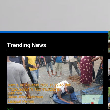
i
i
Trending News
SIAK