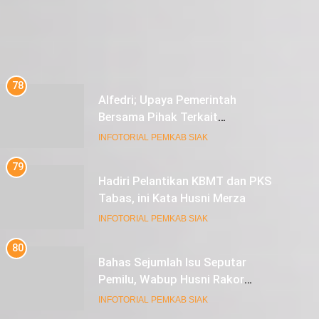
78
Alfedri; Upaya Pemerintah
Bersama Pihak Terkait
Sukseskan Pemilu 2024
INFOTORIAL PEMKAB SIAK
79
Hadiri Pelantikan KBMT dan PKS
Tabas, ini Kata Husni Merza
INFOTORIAL PEMKAB SIAK
80
Bahas Sejumlah Isu Seputar
Pemilu, Wabup Husni Rakor
bersama Gubernur Riau
INFOTORIAL PEMKAB SIAK
81
Sekda Arfan; Mari Jadikan
Rasulullah Suri Tauladan Umat
INFOTORIAL PEMKAB SIAK