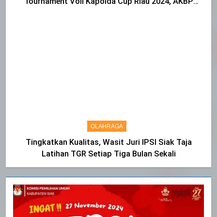
Tournament Voli Kapolda Cup Riau 2024, AKBP
Asep Sujarwadi Ucap Rasa Syukur dan Terimakasih
OLAHRAGA
Tingkatkan Kualitas, Wasit Juri IPSI Siak Taja
Latihan TGR Setiap Tiga Bulan Sekali