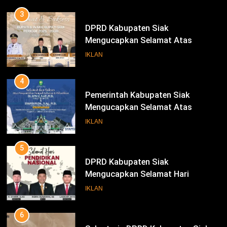
3
DPRD Kabupaten Siak
Mengucapkan Selamat Atas
Pengambilan Sumpah Jabatan
IKLAN
Bupati Dan Wakil Bupati Siak
Periode 2025-2030
4
Pemerintah Kabupaten Siak
Mengucapkan Selamat Atas
Pengambilan Sumpah Jabatan
IKLAN
Bupati Dan Wakil Bupati Siak
Periode 2025-2030
5
DPRD Kabupaten Siak
Mengucapkan Selamat Hari
Pendidikan Nasional
IKLAN
6