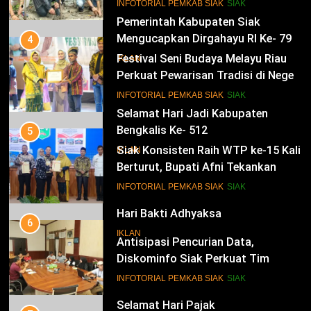
Siak Cetak Generasi Penjaga
13
INFOTORIAL PEMKAB SIAK
SIAK
Pesisir
Pemerintah Kabupaten Siak
Mengucapkan Dirgahayu RI Ke- 79
4
Festival Seni Budaya Melayu Riau
IKLAN
Perkuat Pewarisan Tradisi di Negeri
Istana
14
INFOTORIAL PEMKAB SIAK
SIAK
Selamat Hari Jadi Kabupaten
Bengkalis Ke- 512
5
Siak Konsisten Raih WTP ke-15 Kali
IKLAN
Berturut, Bupati Afni Tekankan
Penguatan Tata Kelola Keuangan
15
INFOTORIAL PEMKAB SIAK
SIAK
Hari Bakti Adhyaksa
6
IKLAN
Antisipasi Pencurian Data,
Diskominfo Siak Perkuat Tim
Tanggap Insiden Siber Mendukung
16
INFOTORIAL PEMKAB SIAK
SIAK
SPBE
Selamat Hari Pajak