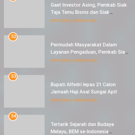
Gaet Investor Asing, Pemkab Siak
Taja Temu Bisnis dan Siak
Expoversary 2024
INFOTORIAL PEMKAB SIAK
52
Permudah Masyarakat Dalam
Layanan Pengaduan, Pemkab Siak
Luncurkan Aplikasi SIP PUAN
INFOTORIAL PEMKAB SIAK
53
Bupati Alfedri lepas 21 Calon
Jamaah Haji Asal Sungai Apit
INFOTORIAL PEMKAB SIAK
54
Tertarik Sejarah dan Budaya
Melayu, BEM se-Indonesia