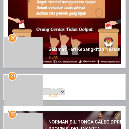
20
Selamat Hari Kebangkitan Nasional
IKLAN
21
Arsip
Iklan Pemerintah Kabupaten Siak
IKLAN
22
NORMAN SILITONGA CALEG DPRD
PROVINSI DKI JAKARTA