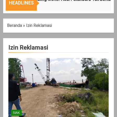
Nasional
Tepat
HEADLINES
Sasaran
Beranda
»
Izin Reklamasi
Izin Reklamasi
SIAK