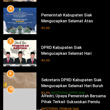
Bupati Dan Wakil Bupati Siak
Periode 2025-2030
4
Pemerintah Kabupaten Siak
Mengucapkan Selamat Atas
Pengambilan Sumpah Jabatan
IKLAN
Bupati Dan Wakil Bupati Siak
Periode 2025-2030
5
DPRD Kabupaten Siak
Mengucapkan Selamat Hari
Pendidikan Nasional
IKLAN
6
Sekretaris DPRD Kabupaten Siak
Mengucapkan Selamat Hari Buruh
78
Alfedri; Upaya Pemerintah Bersama
IKLAN
INFOTORIAL DPRD SIAK
Pihak Terkait Sukseskan Pemilu
2024
7
INFOTORIAL PEMKAB SIAK