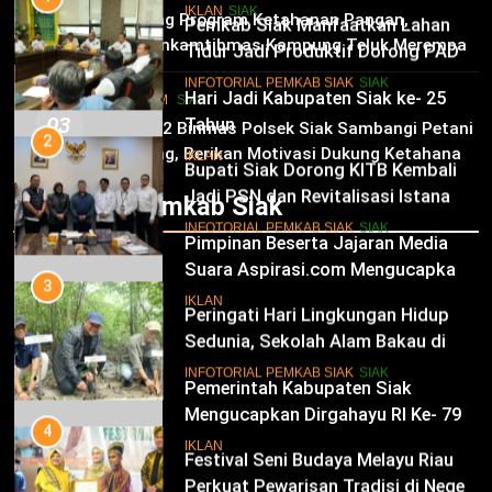
Kabupaten Siak Ke-25 Tahun
Pemkab Siak Manfaatkan Lahan
02
IKLAN
SIAK
Dukung Program Ketahanan Pangan,
Tidur Jadi Produktif Dorong PAD
Bhabinkamtibmas Kampung Teluk Merempan
dan Kesejahteraan Warga
11
Tinjau Tanaman Jagung Waga
INFOTORIAL PEMKAB SIAK
SIAK
Hari Jadi Kabupaten Siak ke- 25
HUKRIM
SIAK
03
Tahun
2
Panit 2 Binmas Polsek Siak Sambangi Petani
Jagung, Berikan Motivasi Dukung Ketahanan
Bupati Siak Dorong KITB Kembali
IKLAN
Pangan Nasional
Jadi PSN dan Revitalisasi Istana
Infotorial Pemkab Siak
Kesultanan Siak
12
INFOTORIAL PEMKAB SIAK
SIAK
Pimpinan Beserta Jajaran Media
Suara Aspirasi.com Mengucapkan
3
Selamat HUT RI Ke-79
Peringati Hari Lingkungan Hidup
IKLAN
Sedunia, Sekolah Alam Bakau di
Siak Cetak Generasi Penjaga
13
INFOTORIAL PEMKAB SIAK
SIAK
Pesisir
Pemerintah Kabupaten Siak
Mengucapkan Dirgahayu RI Ke- 79
4
Festival Seni Budaya Melayu Riau
IKLAN
Perkuat Pewarisan Tradisi di Negeri