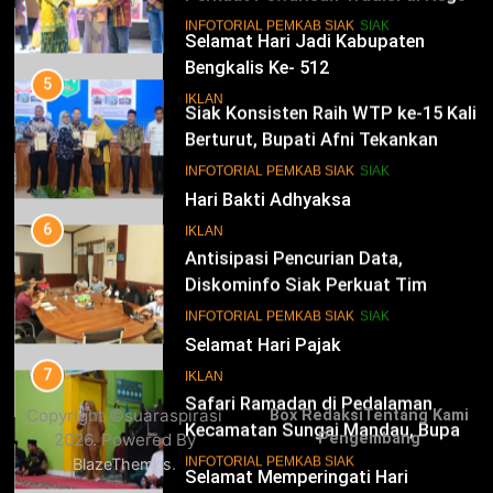
Istana
14
INFOTORIAL PEMKAB SIAK
SIAK
Selamat Hari Jadi Kabupaten
Bengkalis Ke- 512
5
Siak Konsisten Raih WTP ke-15 Kali
IKLAN
Berturut, Bupati Afni Tekankan
Penguatan Tata Kelola Keuangan
15
INFOTORIAL PEMKAB SIAK
SIAK
Hari Bakti Adhyaksa
6
IKLAN
Antisipasi Pencurian Data,
Diskominfo Siak Perkuat Tim
Tanggap Insiden Siber Mendukung
16
INFOTORIAL PEMKAB SIAK
SIAK
SPBE
Selamat Hari Pajak
7
IKLAN
Safari Ramadan di Pedalaman
Copyright ©suaraspirasi
Box Redaksi
Tentang Kami
Kecamatan Sungai Mandau, Bupati
2026. Powered By
Pengembang
Siak Jemput Aspirasi Warga
17
INFOTORIAL PEMKAB SIAK
.
BlazeThemes
Selamat Memperingati Hari