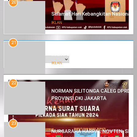
20
Selamat Hari Kebangkitan Nasional
IKLAN
21
Arsip
Iklan Pemerintah Kabupaten Siak
IKLAN
22
NORMAN SILITONGA CALEG DPRD
PROVINSI DKI JAKARTA
IKLAN
23
NURGARAHA HARPAL NOVTEN, SH