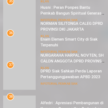
IKLAN
Husni : Peran Ponpes Bantu
Pemkab Bangun Spiritual Generasi
Muda
22
INFOTORIAL PEMKAB SIAK
NORMAN SILITONGA CALEG DPRD
PROVINSI DKI JAKARTA
36
Enam Elemen Smart City di Siak
IKLAN
Terpenuhi
23
INFOTORIAL PEMKAB SIAK
NURGARAHA HARPAL NOVTEN, SH
CALON ANGGOTA DPRD PROVINSI
37
DKI JAKARTA
DPRD Siak Sahkan Perda Laporan
IKLAN
Pertanggungjawaban APBD 2023
INFOTORIAL PEMKAB SIAK
38
Alfedri : Apresiasi Pembangunan di
Kampung Rawang Kao Berkembang