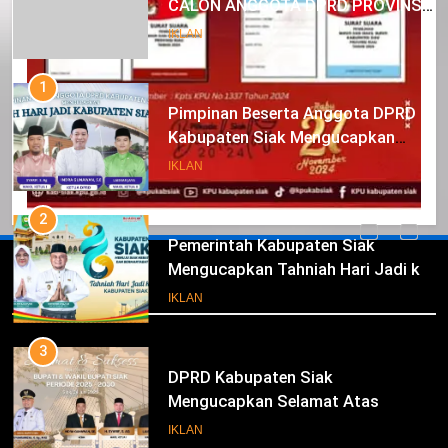
CALON ANGGOTA DPRD PROVINSI
DKI JAKARTA
IKLAN
1
Pimpinan Beserta Anggota DPRD
Kabupaten Siak Mengucapkan
Tahniah Hari Jadi Kabupaten Siak
IKLAN
Ke- 26
2
Pemerintah Kabupaten Siak
Mengucapkan Tahniah Hari Jadi ke-
Iklan
26 Kabupaten Siak
IKLAN
3
DPRD Kabupaten Siak
Mengucapkan Selamat Atas
Pengambilan Sumpah Jabatan
IKLAN