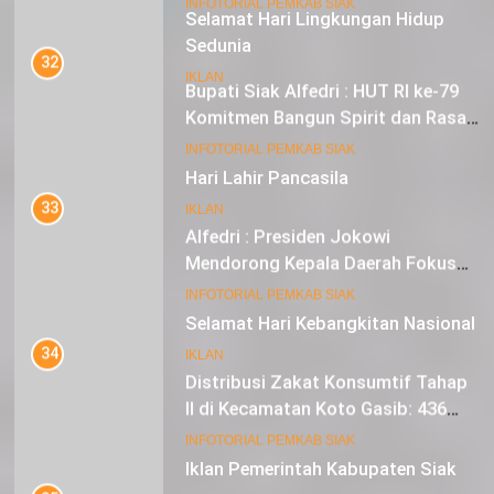
Selamat Hari Lingkungan Hidup
Sedunia
32
Bupati Siak Alfedri : HUT RI ke-79
IKLAN
Komitmen Bangun Spirit dan Rasa
Nasionalisme
19
INFOTORIAL PEMKAB SIAK
Hari Lahir Pancasila
33
IKLAN
Alfedri : Presiden Jokowi
Mendorong Kepala Daerah Fokus
pada Inflasi dan Pilkada Serentak
20
INFOTORIAL PEMKAB SIAK
Selamat Hari Kebangkitan Nasional
34
IKLAN
Distribusi Zakat Konsumtif Tahap
II di Kecamatan Koto Gasib: 436
Mustahik Terima Bantuan
21
INFOTORIAL PEMKAB SIAK
Iklan Pemerintah Kabupaten Siak
35