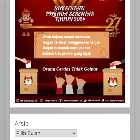
20
Selamat Hari Kebangkitan
Nasional
IKLAN
21
Iklan Pemerintah Kabupaten
Siak
Arsip
IKLAN