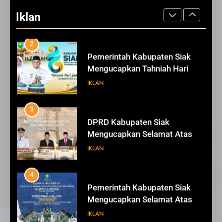
Mengucapkan Tahniah Hari
Iklan
Jadi ke-26 Kabupaten Siak
IKLAN
3
DPRD Kabupaten Siak
Mengucapkan Selamat Atas
Pengambilan Sumpah Jabatan
IKLAN
Bupati Dan Wakil Bupati Siak
Periode 2025-2030
4
Pemerintah Kabupaten Siak
Mengucapkan Selamat Atas
Pengambilan Sumpah Jabatan
IKLAN
Bupati Dan Wakil Bupati Siak
Periode 2025-2030
5
DPRD Kabupaten Siak
Mengucapkan Selamat Hari
Pendidikan Nasional
IKLAN