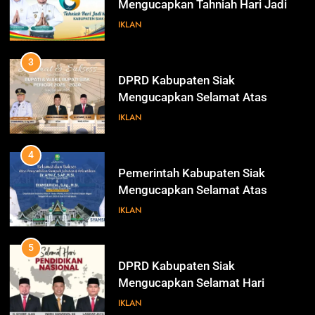
Mengucapkan Selamat Atas
Pengambilan Sumpah Jabatan
IKLAN
Bupati Dan Wakil Bupati Siak
Periode 2025-2030
4
Pemerintah Kabupaten Siak
Mengucapkan Selamat Atas
Pengambilan Sumpah Jabatan
IKLAN
Bupati Dan Wakil Bupati Siak
Periode 2025-2030
5
DPRD Kabupaten Siak
Mengucapkan Selamat Hari
Pendidikan Nasional
IKLAN
6
Sekretaris DPRD Kabupaten Siak
Mengucapkan Selamat Hari Buruh
78
IKLAN
Alfedri; Upaya Pemerintah
INFOTORIAL DPRD SIAK