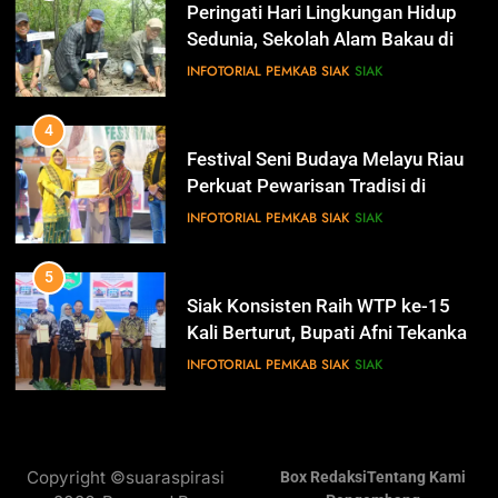
IKLAN
Festival Seni Budaya Melayu Riau
Perkuat Pewarisan Tradisi di
Negeri Istana
INFOTORIAL PEMKAB SIAK
SIAK
14
Selamat Hari Jadi Kabupaten
Bengkalis Ke- 512
5
IKLAN
Siak Konsisten Raih WTP ke-15
Kali Berturut, Bupati Afni Tekankan
Penguatan Tata Kelola Keuangan
INFOTORIAL PEMKAB SIAK
SIAK
15
Hari Bakti Adhyaksa
6
IKLAN
Antisipasi Pencurian Data,
Diskominfo Siak Perkuat Tim
Tanggap Insiden Siber Mendukung
INFOTORIAL PEMKAB SIAK
SIAK
16
SPBE
Selamat Hari Pajak
7
IKLAN
Safari Ramadan di Pedalaman
Copyright ©suaraspirasi
Box Redaksi
Tentang Kami
Kecamatan Sungai Mandau, Bupati