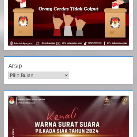
20
Selamat Hari Kebangkitan
Nasional
IKLAN
21
Arsip
Iklan Pemerintah Kabupaten Siak
IKLAN
22
NORMAN SILITONGA CALEG
DPRD PROVINSI DKI JAKARTA
IKLAN