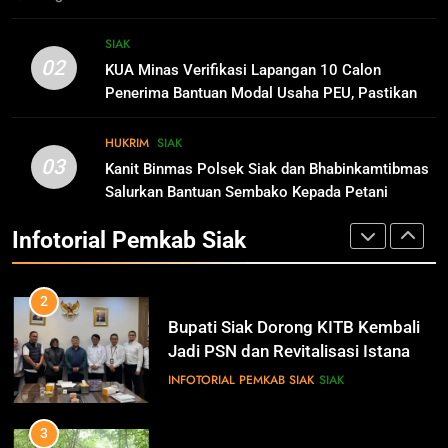
Pimpinan Dan Anggota DPRD Siak
Mengucapkan Tahniah Hari Jadi
1
SIAK
Kabupaten Siak Ke-25 Tahun
IKLAN
Pemkab Siak Manfaatkan Lahan
SIAK
02
KUA Minas Verifikasi Lapangan 10 Calon
Tidur Jadi Produktif Dorong PAD
Penerima Bantuan Modal Usaha PEU, Pastikan
dan Kesejahteraan Warga
INFOTORIAL PEMKAB SIAK
SIAK
Tepat Sasaran
11
Hari Jadi Kabupaten Siak ke- 25
HUKRIM
SIAK
03
Tahun
Kanit Binmas Polsek Siak dan Bhabinkamtibmas
2
Salurkan Bantuan Sembako Kepada Petani
IKLAN
Bupati Siak Dorong KITB Kembali
Jagung Pipil di Kecamatan Mempura
Jadi PSN dan Revitalisasi Istana
Infotorial Pemkab Siak
Kesultanan Siak
INFOTORIAL PEMKAB SIAK
SIAK
12
Pimpinan Beserta Jajaran Media
Suara Aspirasi.com Mengucapkan
3
Selamat HUT RI Ke-79
IKLAN
Peringati Hari Lingkungan Hidup
Sedunia, Sekolah Alam Bakau di
Siak Cetak Generasi Penjaga
INFOTORIAL PEMKAB SIAK
SIAK
13
Pesisir
Pemerintah Kabupaten Siak
Mengucapkan Dirgahayu RI Ke- 79
4