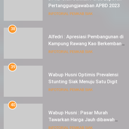
38
Alfedri : Apresiasi Pembangunan di
Kampung Rawang Kao Berkembang
Pesat
INFOTORIAL PEMKAB SIAK
39
Wabup Husni Optimis Prevalensi
Stunting Siak Menuju Satu Digit
INFOTORIAL PEMKAB SIAK
40
Wabup Husni : Pasar Murah
Tawarkan Harga Jauh dibawah
Pasar Tradisional
INFOTORIAL PEMKAB SIAK
41
Lomba Mancing FSS Dorongan