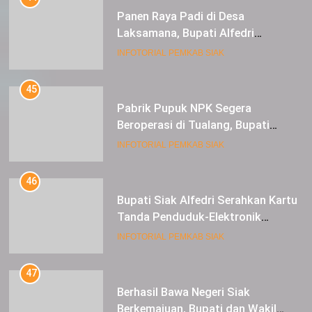
dan 1 Cultivator
45
Pabrik Pupuk NPK Segera
Beroperasi di Tualang, Bupati
Alfedri Investasi ini Tingkatkan
INFOTORIAL PEMKAB SIAK
Ekonomi Masyarakat
46
Bupati Siak Alfedri Serahkan Kartu
Tanda Penduduk-Elektronik
Kepada Pelajar SMK 1 Koto Gasib
INFOTORIAL PEMKAB SIAK
47
Berhasil Bawa Negeri Siak
Berkemajuan, Bupati dan Wakil
Bupati Siak Terima Gelar Adat
INFOTORIAL PEMKAB SIAK
48