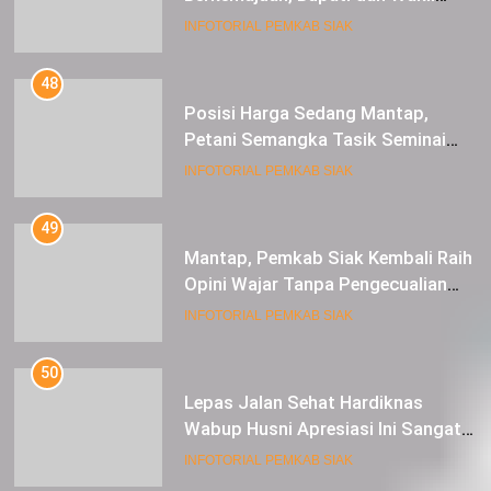
Posisi Harga Sedang Mantap,
Petani Semangka Tasik Seminai
Raup Untung
INFOTORIAL PEMKAB SIAK
49
Mantap, Pemkab Siak Kembali Raih
Opini Wajar Tanpa Pengecualian
ke-13 Dari BPK RI.
INFOTORIAL PEMKAB SIAK
50
Lepas Jalan Sehat Hardiknas
Wabup Husni Apresiasi Ini Sangat
Luar Biasa
INFOTORIAL PEMKAB SIAK
51
Gaet Investor Asing, Pemkab Siak
Taja Temu Bisnis dan Siak