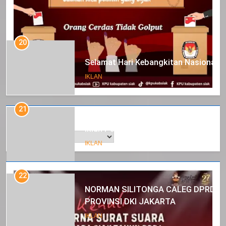
20
Selamat Hari Kebangkitan Nasional
IKLAN
21
Arsip
Iklan Pemerintah Kabupaten Siak
IKLAN
22
NORMAN SILITONGA CALEG DPRD
PROVINSI DKI JAKARTA
IKLAN