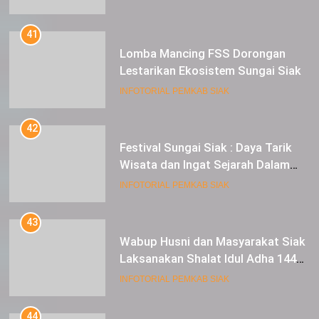
Lestarikan Ekosistem Sungai Siak
INFOTORIAL PEMKAB SIAK
42
Festival Sungai Siak : Daya Tarik
Wisata dan Ingat Sejarah Dalam
Lestarikan Peradaban
INFOTORIAL PEMKAB SIAK
43
Wabup Husni dan Masyarakat Siak
Laksanakan Shalat Idul Adha 1445
Hijriah di Lapangan Tugu Siak
INFOTORIAL PEMKAB SIAK
44
Panen Raya Padi di Desa
Laksamana, Bupati Alfedri
Serahkan 16 Unit Mesin Pompa Air
INFOTORIAL PEMKAB SIAK