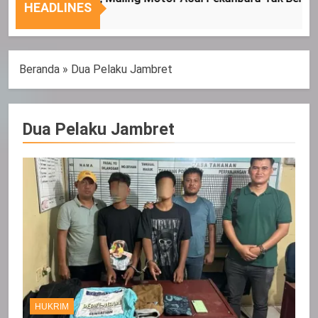
Nasional
Tepat
HEADLINES
Sasaran
Beranda
»
Dua Pelaku Jambret
Dua Pelaku Jambret
HUKRIM