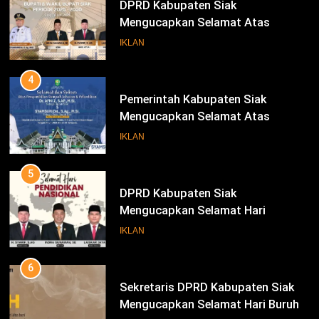
DPRD Kabupaten Siak
Mengucapkan Selamat Atas
Pengambilan Sumpah Jabatan
IKLAN
Bupati Dan Wakil Bupati Siak
Periode 2025-2030
4
Pemerintah Kabupaten Siak
Mengucapkan Selamat Atas
Pengambilan Sumpah Jabatan
IKLAN
Bupati Dan Wakil Bupati Siak
Periode 2025-2030
5
DPRD Kabupaten Siak
Mengucapkan Selamat Hari
Pendidikan Nasional
IKLAN
6
Sekretaris DPRD Kabupaten Siak
Mengucapkan Selamat Hari Buruh
78