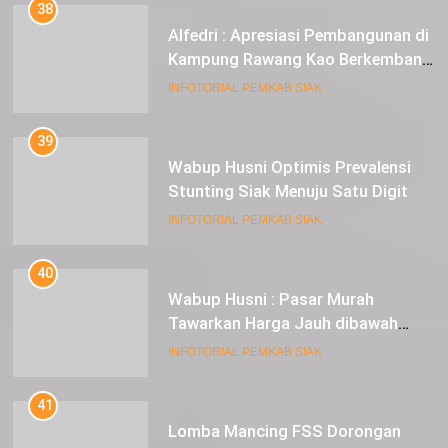
38
Alfedri : Apresiasi Pembangunan di
Kampung Rawang Kao Berkembang
Pesat
INFOTORIAL PEMKAB SIAK
39
Wabup Husni Optimis Prevalensi
Stunting Siak Menuju Satu Digit
INFOTORIAL PEMKAB SIAK
40
Wabup Husni : Pasar Murah
Tawarkan Harga Jauh dibawah
Pasar Tradisional
INFOTORIAL PEMKAB SIAK
41
Lomba Mancing FSS Dorongan