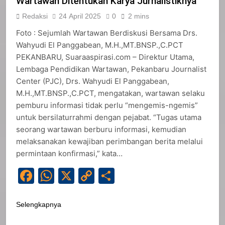
Wartawan Ditentukan Karya Jurnalistiknya
Redaksi
24 April 2025
0
2 mins
Foto : Sejumlah Wartawan Berdiskusi Bersama Drs.
Wahyudi El Panggabean, M.H.,MT.BNSP.,C.PCT
PEKANBARU, Suaraaspirasi.com – Direktur Utama,
Lembaga Pendidikan Wartawan, Pekanbaru Journalist
Center (PJC), Drs. Wahyudi El Panggabean,
M.H.,MT.BNSP.,C.PCT, mengatakan, wartawan selaku
pemburu informasi tidak perlu “mengemis-ngemis”
untuk bersilaturrahmi dengan pejabat. “Tugas utama
seorang wartawan berburu informasi, kemudian
melaksanakan kewajiban perimbangan berita melalui
permintaan konfirmasi,” kata…
Facebook
WhatsApp
X
Copy
Share
Link
Selengkapnya