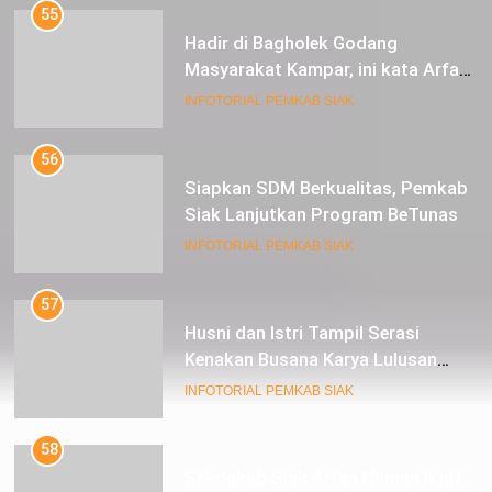
55
Hadir di Bagholek Godang
Masyarakat Kampar, ini kata Arfan
Usman
INFOTORIAL PEMKAB SIAK
56
Siapkan SDM Berkualitas, Pemkab
Siak Lanjutkan Program BeTunas
INFOTORIAL PEMKAB SIAK
57
Husni dan Istri Tampil Serasi
Kenakan Busana Karya Lulusan
SMK Pariwisata Siak, di Lancang
INFOTORIAL PEMKAB SIAK
Kuning Carnival
58
Sekdakab Siak Arfan Usman Ikuti