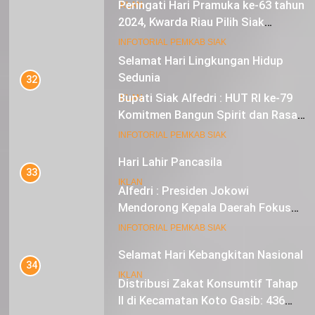
Peringati Hari Pramuka ke-63 tahun
IKLAN
2024, Kwarda Riau Pilih Siak
Sebagai Tuan Rumah
18
INFOTORIAL PEMKAB SIAK
Selamat Hari Lingkungan Hidup
Sedunia
32
Bupati Siak Alfedri : HUT RI ke-79
IKLAN
Komitmen Bangun Spirit dan Rasa
Nasionalisme
19
INFOTORIAL PEMKAB SIAK
Hari Lahir Pancasila
33
IKLAN
Alfedri : Presiden Jokowi
Mendorong Kepala Daerah Fokus
pada Inflasi dan Pilkada Serentak
20
INFOTORIAL PEMKAB SIAK
Selamat Hari Kebangkitan Nasional
34
IKLAN
Distribusi Zakat Konsumtif Tahap
II di Kecamatan Koto Gasib: 436