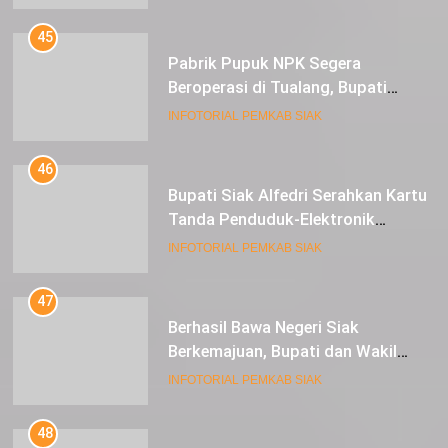
dan 1 Cultivator
45
Pabrik Pupuk NPK Segera
Beroperasi di Tualang, Bupati
Alfedri Investasi ini Tingkatkan
INFOTORIAL PEMKAB SIAK
Ekonomi Masyarakat
46
Bupati Siak Alfedri Serahkan Kartu
Tanda Penduduk-Elektronik
Kepada Pelajar SMK 1 Koto Gasib
INFOTORIAL PEMKAB SIAK
47
Berhasil Bawa Negeri Siak
Berkemajuan, Bupati dan Wakil
Bupati Siak Terima Gelar Adat
INFOTORIAL PEMKAB SIAK
48