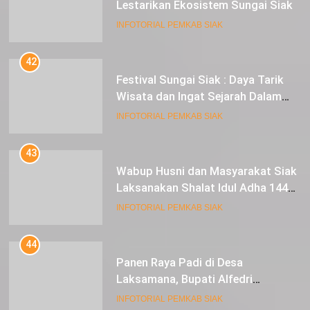
Lestarikan Ekosistem Sungai Siak
INFOTORIAL PEMKAB SIAK
42
Festival Sungai Siak : Daya Tarik
Wisata dan Ingat Sejarah Dalam
Lestarikan Peradaban
INFOTORIAL PEMKAB SIAK
43
Wabup Husni dan Masyarakat Siak
Laksanakan Shalat Idul Adha 1445
Hijriah di Lapangan Tugu Siak
INFOTORIAL PEMKAB SIAK
44
Panen Raya Padi di Desa
Laksamana, Bupati Alfedri
Serahkan 16 Unit Mesin Pompa Air
INFOTORIAL PEMKAB SIAK