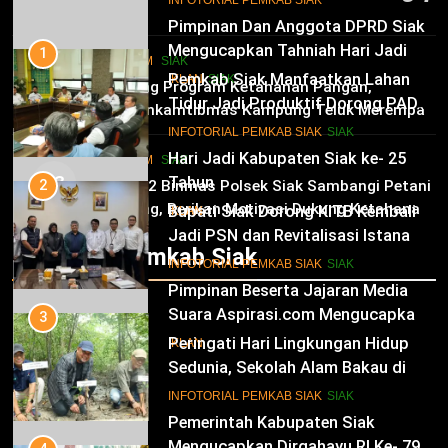
10
INFOTORIAL PEMKAB SIAK
6 Agustus 2026
Pimpinan Dan Anggota DPRD Siak
Mengucapkan Tahniah Hari Jadi
1
HUKRIM
SIAK
Kabupaten Siak Ke-25 Tahun
Pemkab Siak Manfaatkan Lahan
02
IKLAN
SIAK
Dukung Program Ketahanan Pangan,
Tidur Jadi Produktif Dorong PAD
Bhabinkamtibmas Kampung Teluk Merempan
dan Kesejahteraan Warga
11
Tinjau Tanaman Jagung Waga
INFOTORIAL PEMKAB SIAK
SIAK
Hari Jadi Kabupaten Siak ke- 25
HUKRIM
SIAK
03
Tahun
2
Panit 2 Binmas Polsek Siak Sambangi Petani
Jagung, Berikan Motivasi Dukung Ketahanan
Bupati Siak Dorong KITB Kembali
IKLAN
Pangan Nasional
Jadi PSN dan Revitalisasi Istana
Infotorial Pemkab Siak
Kesultanan Siak
12
INFOTORIAL PEMKAB SIAK
SIAK
Pimpinan Beserta Jajaran Media
Suara Aspirasi.com Mengucapkan
3
Selamat HUT RI Ke-79
Peringati Hari Lingkungan Hidup
IKLAN
Sedunia, Sekolah Alam Bakau di
Siak Cetak Generasi Penjaga
13
INFOTORIAL PEMKAB SIAK
SIAK
Pesisir
Pemerintah Kabupaten Siak
Mengucapkan Dirgahayu RI Ke- 79