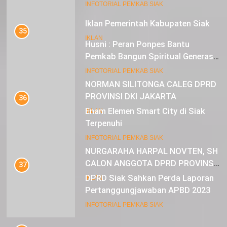
Mustahik Terima Bantuan
21
INFOTORIAL PEMKAB SIAK
Iklan Pemerintah Kabupaten Siak
35
IKLAN
Husni : Peran Ponpes Bantu
Pemkab Bangun Spiritual Generasi
Muda
22
INFOTORIAL PEMKAB SIAK
NORMAN SILITONGA CALEG DPRD
PROVINSI DKI JAKARTA
36
Enam Elemen Smart City di Siak
IKLAN
Terpenuhi
23
INFOTORIAL PEMKAB SIAK
NURGARAHA HARPAL NOVTEN, SH
CALON ANGGOTA DPRD PROVINSI
37
DKI JAKARTA
DPRD Siak Sahkan Perda Laporan
IKLAN
Pertanggungjawaban APBD 2023
INFOTORIAL PEMKAB SIAK