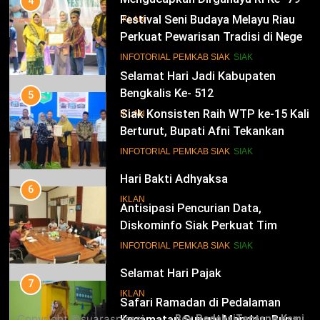
4
Festival Seni Budaya Melayu Riau
IKLAN
Perkuat Pewarisan Tradisi di Negeri
Istana
14
INFOTORIAL PEMKAB SIAK
SIAK
Selamat Hari Jadi Kabupaten
Bengkalis Ke- 512
5
Siak Konsisten Raih WTP ke-15 Kali
IKLAN
Berturut, Bupati Afni Tekankan
Penguatan Tata Kelola Keuangan
15
INFOTORIAL PEMKAB SIAK
SIAK
Hari Bakti Adhyaksa
6
IKLAN
Antisipasi Pencurian Data,
Diskominfo Siak Perkuat Tim
Tanggap Insiden Siber Mendukung
16
INFOTORIAL PEMKAB SIAK
SIAK
SPBE
Selamat Hari Pajak
7
IKLAN
Safari Ramadan di Pedalaman
Copyright ©suaraspirasi
Box Redaksi
Tentang Kami
Kecamatan Sungai Mandau, Bupati