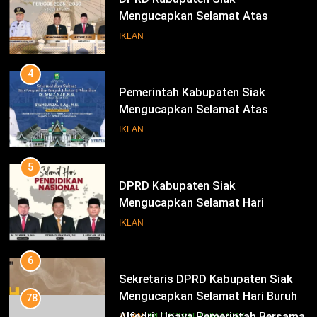
Mengucapkan Selamat Atas
Pengambilan Sumpah Jabatan
IKLAN
Bupati Dan Wakil Bupati Siak
Periode 2025-2030
4
Pemerintah Kabupaten Siak
Mengucapkan Selamat Atas
Pengambilan Sumpah Jabatan
IKLAN
Bupati Dan Wakil Bupati Siak
Periode 2025-2030
5
DPRD Kabupaten Siak
Mengucapkan Selamat Hari
Pendidikan Nasional
IKLAN
6
Sekretaris DPRD Kabupaten Siak
Mengucapkan Selamat Hari Buruh
78
Alfedri; Upaya Pemerintah Bersama
IKLAN
INFOTORIAL DPRD SIAK