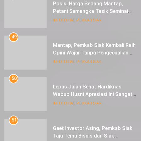
Posisi Harga Sedang Mantap,
Petani Semangka Tasik Seminai
Raup Untung
INFOTORIAL PEMKAB SIAK
49
Mantap, Pemkab Siak Kembali Raih
Opini Wajar Tanpa Pengecualian
ke-13 Dari BPK RI.
INFOTORIAL PEMKAB SIAK
50
Lepas Jalan Sehat Hardiknas
Wabup Husni Apresiasi Ini Sangat
Luar Biasa
INFOTORIAL PEMKAB SIAK
51
Gaet Investor Asing, Pemkab Siak
Taja Temu Bisnis dan Siak