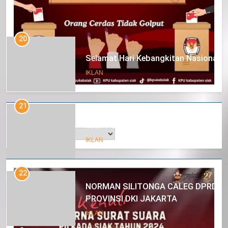
20
Selamat Hari Kebangkitan Nasional
IKLAN
21
Arsip
Iklan Pemerintah Kabupaten Siak
IKLAN
22
NORMAN SILITONGA CALEG DPRD
PROVINSI DKI JAKARTA
IKLAN