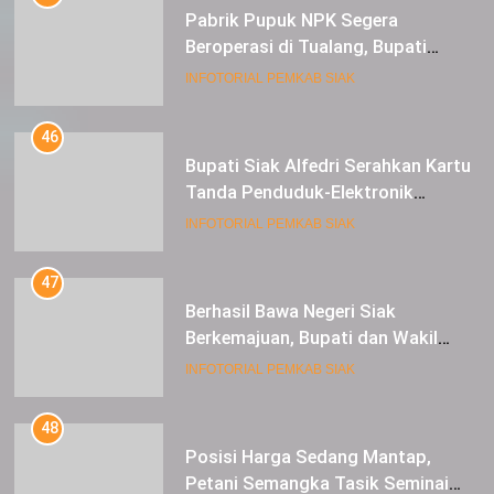
Pabrik Pupuk NPK Segera
Beroperasi di Tualang, Bupati
Alfedri Investasi ini Tingkatkan
INFOTORIAL PEMKAB SIAK
Ekonomi Masyarakat
46
Bupati Siak Alfedri Serahkan Kartu
Tanda Penduduk-Elektronik
Kepada Pelajar SMK 1 Koto Gasib
INFOTORIAL PEMKAB SIAK
47
Berhasil Bawa Negeri Siak
Berkemajuan, Bupati dan Wakil
Bupati Siak Terima Gelar Adat
INFOTORIAL PEMKAB SIAK
48
Posisi Harga Sedang Mantap,
Petani Semangka Tasik Seminai