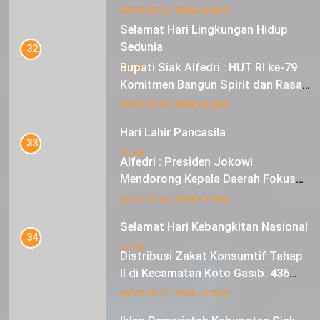
Sebagai Tuan Rumah
18
INFOTORIAL PEMKAB SIAK
Selamat Hari Lingkungan Hidup
Sedunia
32
Bupati Siak Alfedri : HUT RI ke-79
IKLAN
Komitmen Bangun Spirit dan Rasa
Nasionalisme
19
INFOTORIAL PEMKAB SIAK
Hari Lahir Pancasila
33
IKLAN
Alfedri : Presiden Jokowi
Mendorong Kepala Daerah Fokus
pada Inflasi dan Pilkada Serentak
20
INFOTORIAL PEMKAB SIAK
Selamat Hari Kebangkitan Nasional
34
IKLAN
Distribusi Zakat Konsumtif Tahap
II di Kecamatan Koto Gasib: 436
Mustahik Terima Bantuan
21
INFOTORIAL PEMKAB SIAK