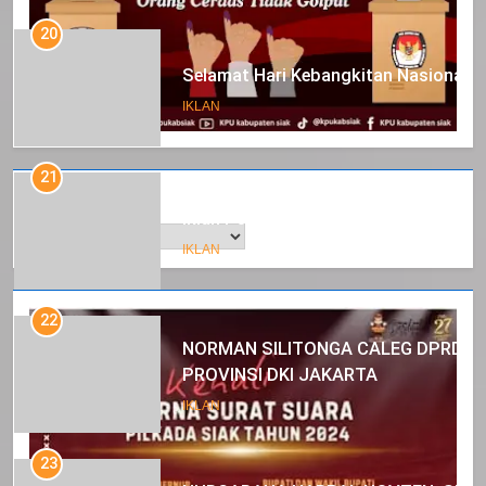
20
Selamat Hari Kebangkitan Nasional
IKLAN
21
Arsip
Iklan Pemerintah Kabupaten Siak
IKLAN
22
NORMAN SILITONGA CALEG DPRD
PROVINSI DKI JAKARTA
IKLAN
23