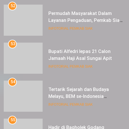
52
Permudah Masyarakat Dalam
Layanan Pengaduan, Pemkab Siak
Luncurkan Aplikasi SIP PUAN
INFOTORIAL PEMKAB SIAK
53
Bupati Alfedri lepas 21 Calon
Jamaah Haji Asal Sungai Apit
INFOTORIAL PEMKAB SIAK
54
Tertarik Sejarah dan Budaya
Melayu, BEM se-Indonesia
Berkunjung ke Kabupaten Siak
INFOTORIAL PEMKAB SIAK
55
Hadir di Bagholek Godang