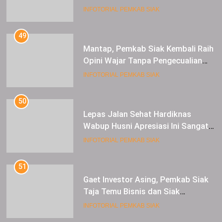
Raup Untung
INFOTORIAL PEMKAB SIAK
49
Mantap, Pemkab Siak Kembali Raih
Opini Wajar Tanpa Pengecualian
ke-13 Dari BPK RI.
INFOTORIAL PEMKAB SIAK
50
Lepas Jalan Sehat Hardiknas
Wabup Husni Apresiasi Ini Sangat
Luar Biasa
INFOTORIAL PEMKAB SIAK
51
Gaet Investor Asing, Pemkab Siak
Taja Temu Bisnis dan Siak
Expoversary 2024
INFOTORIAL PEMKAB SIAK