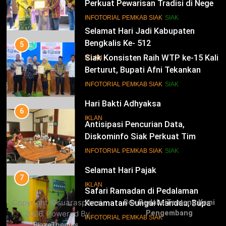
Perkuat Pewarisan Tradisi di Negeri
Istana
14
INFOTORIAL PEMKAB SIAK
SIAK
Selamat Hari Jadi Kabupaten
Bengkalis Ke- 512
5
Siak Konsisten Raih WTP ke-15 Kali
IKLAN
Berturut, Bupati Afni Tekankan
Penguatan Tata Kelola Keuangan
15
INFOTORIAL PEMKAB SIAK
SIAK
Hari Bakti Adhyaksa
6
IKLAN
Antisipasi Pencurian Data,
Diskominfo Siak Perkuat Tim
Tanggap Insiden Siber Mendukung
16
INFOTORIAL PEMKAB SIAK
SIAK
SPBE
Selamat Hari Pajak
7
IKLAN
Safari Ramadan di Pedalaman
Copyright ©suaraspirasi
Box Redaksi
Tentang Kami
Kecamatan Sungai Mandau, Bupati
2026. Powered By
Pengembang
Siak Jemput Aspirasi Warga
17
INFOTORIAL PEMKAB SIAK
.
BlazeThemes