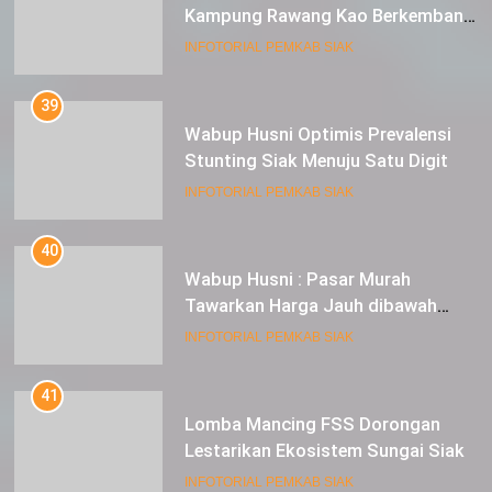
Kampung Rawang Kao Berkembang
Pesat
INFOTORIAL PEMKAB SIAK
39
Wabup Husni Optimis Prevalensi
Stunting Siak Menuju Satu Digit
INFOTORIAL PEMKAB SIAK
40
Wabup Husni : Pasar Murah
Tawarkan Harga Jauh dibawah
Pasar Tradisional
INFOTORIAL PEMKAB SIAK
41
Lomba Mancing FSS Dorongan
Lestarikan Ekosistem Sungai Siak
INFOTORIAL PEMKAB SIAK