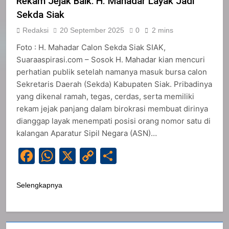
Rekam Jejak Baik: H. Mahadar Layak Jadi
Sekda Siak
Redaksi
20 September 2025
0
2 mins
Foto : H. Mahadar Calon Sekda Siak SIAK,
Suaraaspirasi.com – Sosok H. Mahadar kian mencuri
perhatian publik setelah namanya masuk bursa calon
Sekretaris Daerah (Sekda) Kabupaten Siak. Pribadinya
yang dikenal ramah, tegas, cerdas, serta memiliki
rekam jejak panjang dalam birokrasi membuat dirinya
dianggap layak menempati posisi orang nomor satu di
kalangan Aparatur Sipil Negara (ASN)…
Facebook
WhatsApp
X
Copy
Share
Link
Selengkapnya