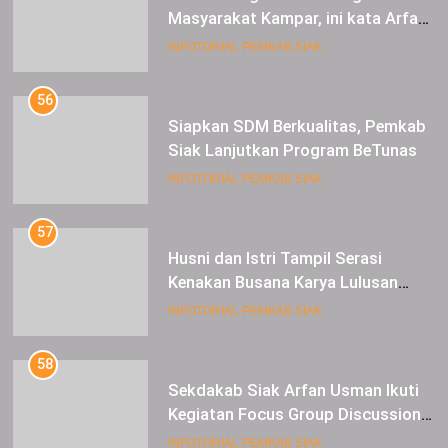
Masyarakat Kampar, ini kata Arfan
Usman
INFOTORIAL PEMKAB SIAK
56
Siapkan SDM Berkualitas, Pemkab
Siak Lanjutkan Program BeTunas
INFOTORIAL PEMKAB SIAK
57
Husni dan Istri Tampil Serasi
Kenakan Busana Karya Lulusan
SMK Pariwisata Siak, di Lancang
INFOTORIAL PEMKAB SIAK
Kuning Carnival
58
Sekdakab Siak Arfan Usman Ikuti
Kegiatan Focus Group Discussion
Tentang Kebijakan Penganggaran
INFOTORIAL PEMKAB SIAK