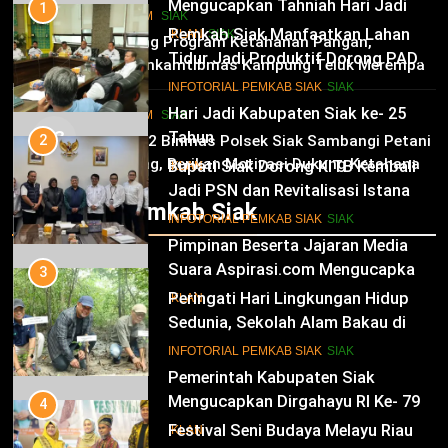
Mengucapkan Tahniah Hari Jadi
1
HUKRIM
SIAK
Kabupaten Siak Ke-25 Tahun
Pemkab Siak Manfaatkan Lahan
02
IKLAN
SIAK
Dukung Program Ketahanan Pangan,
Tidur Jadi Produktif Dorong PAD
Bhabinkamtibmas Kampung Teluk Merempan
dan Kesejahteraan Warga
11
Tinjau Tanaman Jagung Waga
INFOTORIAL PEMKAB SIAK
SIAK
Hari Jadi Kabupaten Siak ke- 25
HUKRIM
SIAK
03
Tahun
2
Panit 2 Binmas Polsek Siak Sambangi Petani
Jagung, Berikan Motivasi Dukung Ketahanan
Bupati Siak Dorong KITB Kembali
IKLAN
Pangan Nasional
Jadi PSN dan Revitalisasi Istana
Infotorial Pemkab Siak
Kesultanan Siak
12
INFOTORIAL PEMKAB SIAK
SIAK
Pimpinan Beserta Jajaran Media
Suara Aspirasi.com Mengucapkan
3
Selamat HUT RI Ke-79
Peringati Hari Lingkungan Hidup
IKLAN
Sedunia, Sekolah Alam Bakau di
Siak Cetak Generasi Penjaga
13
INFOTORIAL PEMKAB SIAK
SIAK
Pesisir
Pemerintah Kabupaten Siak
Mengucapkan Dirgahayu RI Ke- 79
4
Festival Seni Budaya Melayu Riau
IKLAN