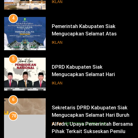
Pengambilan Sumpah Jabatan
IKLAN
Bupati Dan Wakil Bupati Siak
Periode 2025-2030
4
Pemerintah Kabupaten Siak
Mengucapkan Selamat Atas
Pengambilan Sumpah Jabatan
IKLAN
Bupati Dan Wakil Bupati Siak
Periode 2025-2030
5
DPRD Kabupaten Siak
Mengucapkan Selamat Hari
Pendidikan Nasional
IKLAN
6
Sekretaris DPRD Kabupaten Siak
Mengucapkan Selamat Hari Buruh
78
Alfedri; Upaya Pemerintah Bersama
IKLAN
INFOTORIAL DPRD SIAK
Pihak Terkait Sukseskan Pemilu