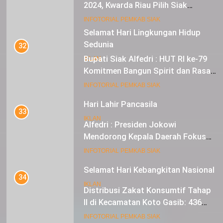
2024, Kwarda Riau Pilih Siak
Sebagai Tuan Rumah
18
INFOTORIAL PEMKAB SIAK
Selamat Hari Lingkungan Hidup
Sedunia
32
Bupati Siak Alfedri : HUT RI ke-79
IKLAN
Komitmen Bangun Spirit dan Rasa
Nasionalisme
19
INFOTORIAL PEMKAB SIAK
Hari Lahir Pancasila
33
IKLAN
Alfedri : Presiden Jokowi
Mendorong Kepala Daerah Fokus
pada Inflasi dan Pilkada Serentak
20
INFOTORIAL PEMKAB SIAK
Selamat Hari Kebangkitan Nasional
34
IKLAN
Distribusi Zakat Konsumtif Tahap
II di Kecamatan Koto Gasib: 436
Mustahik Terima Bantuan
21
INFOTORIAL PEMKAB SIAK