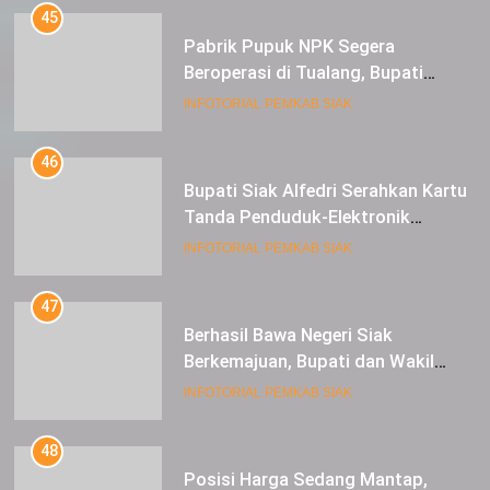
45
Pabrik Pupuk NPK Segera
Beroperasi di Tualang, Bupati
Alfedri Investasi ini Tingkatkan
INFOTORIAL PEMKAB SIAK
Ekonomi Masyarakat
46
Bupati Siak Alfedri Serahkan Kartu
Tanda Penduduk-Elektronik
Kepada Pelajar SMK 1 Koto Gasib
INFOTORIAL PEMKAB SIAK
47
Berhasil Bawa Negeri Siak
Berkemajuan, Bupati dan Wakil
Bupati Siak Terima Gelar Adat
INFOTORIAL PEMKAB SIAK
48
Posisi Harga Sedang Mantap,