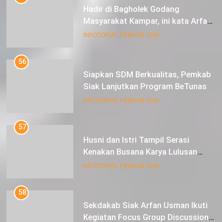
Hadir di Bagholek Godang
Masyarakat Kampar, ini kata Arfan
Usman
INFOTORIAL PEMKAB SIAK
56
Siapkan SDM Berkualitas, Pemkab
Siak Lanjutkan Program BeTunas
INFOTORIAL PEMKAB SIAK
57
Husni dan Istri Tampil Serasi
Kenakan Busana Karya Lulusan
SMK Pariwisata Siak, di Lancang
INFOTORIAL PEMKAB SIAK
Kuning Carnival
58
Sekdakab Siak Arfan Usman Ikuti
Kegiatan Focus Group Discussion