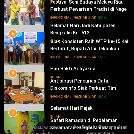
Festival Seni Budaya Melayu Riau
IKLAN
Perkuat Pewarisan Tradisi di Negeri
Istana
14
INFOTORIAL PEMKAB SIAK
SIAK
Selamat Hari Jadi Kabupaten
Bengkalis Ke- 512
5
Siak Konsisten Raih WTP ke-15 Kali
IKLAN
Berturut, Bupati Afni Tekankan
Penguatan Tata Kelola Keuangan
15
INFOTORIAL PEMKAB SIAK
SIAK
Hari Bakti Adhyaksa
6
IKLAN
Antisipasi Pencurian Data,
Diskominfo Siak Perkuat Tim
Tanggap Insiden Siber Mendukung
16
INFOTORIAL PEMKAB SIAK
SIAK
SPBE
Selamat Hari Pajak
7
IKLAN
Safari Ramadan di Pedalaman
Copyright ©suaraspirasi
Box Redaksi
Tentang Kami
Kecamatan Sungai Mandau, Bupati
2026. Powered By
Pengembang