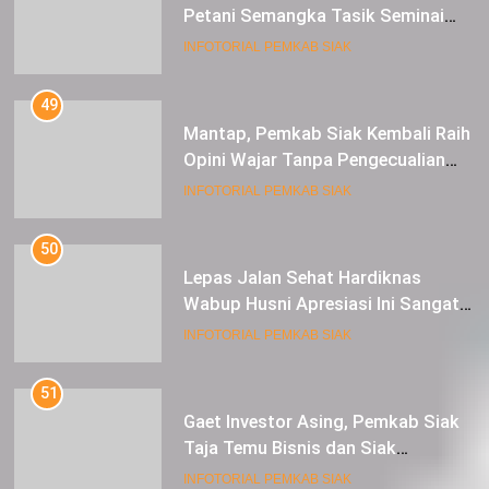
Petani Semangka Tasik Seminai
Raup Untung
INFOTORIAL PEMKAB SIAK
49
Mantap, Pemkab Siak Kembali Raih
Opini Wajar Tanpa Pengecualian
ke-13 Dari BPK RI.
INFOTORIAL PEMKAB SIAK
50
Lepas Jalan Sehat Hardiknas
Wabup Husni Apresiasi Ini Sangat
Luar Biasa
INFOTORIAL PEMKAB SIAK
51
Gaet Investor Asing, Pemkab Siak
Taja Temu Bisnis dan Siak
Expoversary 2024
INFOTORIAL PEMKAB SIAK