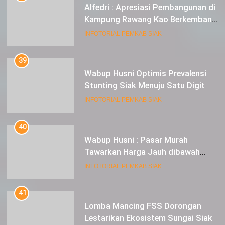
Alfedri : Apresiasi Pembangunan di
Kampung Rawang Kao Berkembang
Pesat
INFOTORIAL PEMKAB SIAK
39
Wabup Husni Optimis Prevalensi
Stunting Siak Menuju Satu Digit
INFOTORIAL PEMKAB SIAK
40
Wabup Husni : Pasar Murah
Tawarkan Harga Jauh dibawah
Pasar Tradisional
INFOTORIAL PEMKAB SIAK
41
Lomba Mancing FSS Dorongan
Lestarikan Ekosistem Sungai Siak