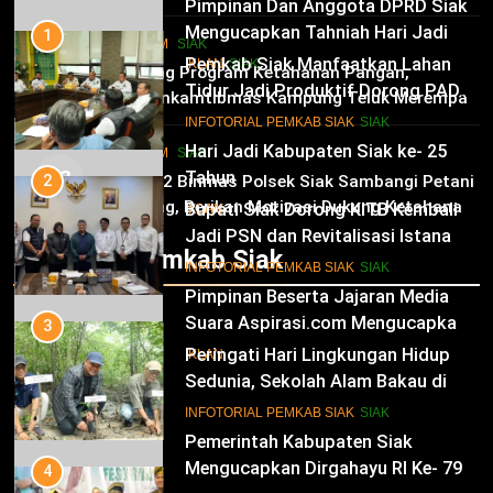
Pimpinan Dan Anggota DPRD Siak
Mengucapkan Tahniah Hari Jadi
1
HUKRIM
SIAK
Kabupaten Siak Ke-25 Tahun
Pemkab Siak Manfaatkan Lahan
02
IKLAN
SIAK
Dukung Program Ketahanan Pangan,
Tidur Jadi Produktif Dorong PAD
Bhabinkamtibmas Kampung Teluk Merempan
dan Kesejahteraan Warga
11
Tinjau Tanaman Jagung Waga
INFOTORIAL PEMKAB SIAK
SIAK
Hari Jadi Kabupaten Siak ke- 25
HUKRIM
SIAK
03
Tahun
2
Panit 2 Binmas Polsek Siak Sambangi Petani
Jagung, Berikan Motivasi Dukung Ketahanan
Bupati Siak Dorong KITB Kembali
IKLAN
Pangan Nasional
Jadi PSN dan Revitalisasi Istana
Infotorial Pemkab Siak
Kesultanan Siak
12
INFOTORIAL PEMKAB SIAK
SIAK
Pimpinan Beserta Jajaran Media
Suara Aspirasi.com Mengucapkan
3
Selamat HUT RI Ke-79
Peringati Hari Lingkungan Hidup
IKLAN
Sedunia, Sekolah Alam Bakau di
Siak Cetak Generasi Penjaga
13
INFOTORIAL PEMKAB SIAK
SIAK
Pesisir
Pemerintah Kabupaten Siak
Mengucapkan Dirgahayu RI Ke- 79
4