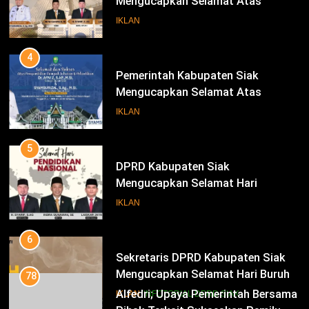
Mengucapkan Selamat Atas
Pengambilan Sumpah Jabatan
IKLAN
Bupati Dan Wakil Bupati Siak
Periode 2025-2030
4
Pemerintah Kabupaten Siak
Mengucapkan Selamat Atas
Pengambilan Sumpah Jabatan
IKLAN
Bupati Dan Wakil Bupati Siak
Periode 2025-2030
5
DPRD Kabupaten Siak
Mengucapkan Selamat Hari
Pendidikan Nasional
IKLAN
6
Sekretaris DPRD Kabupaten Siak
Mengucapkan Selamat Hari Buruh
78
Alfedri; Upaya Pemerintah Bersama
IKLAN
INFOTORIAL DPRD SIAK