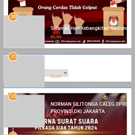
20
Selamat Hari Kebangkitan Nasional
IKLAN
21
Arsip
Iklan Pemerintah Kabupaten Siak
IKLAN
22
NORMAN SILITONGA CALEG DPRD
PROVINSI DKI JAKARTA
IKLAN