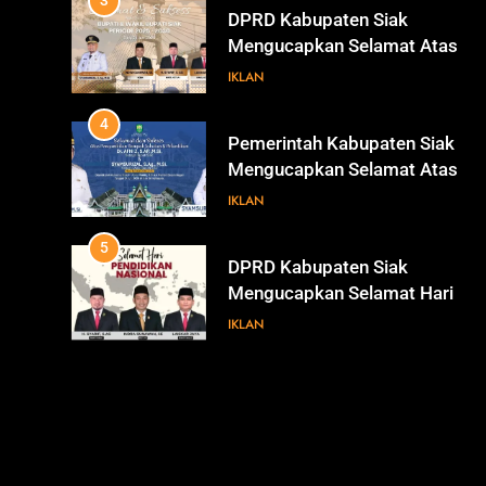
Periode 2025-2030
4
Pemerintah Kabupaten Siak
Mengucapkan Selamat Atas
Pengambilan Sumpah Jabatan
IKLAN
Bupati Dan Wakil Bupati Siak
Periode 2025-2030
5
DPRD Kabupaten Siak
Mengucapkan Selamat Hari
Pendidikan Nasional
IKLAN
6
Sekretaris DPRD Kabupaten
Siak Mengucapkan Selamat
Hari Buruh
IKLAN
INFOTORIAL DPRD SIAK
7
KENALI WARNA SURAT SUARA
PILKADA SIAK TAHUN 2024
IKLAN