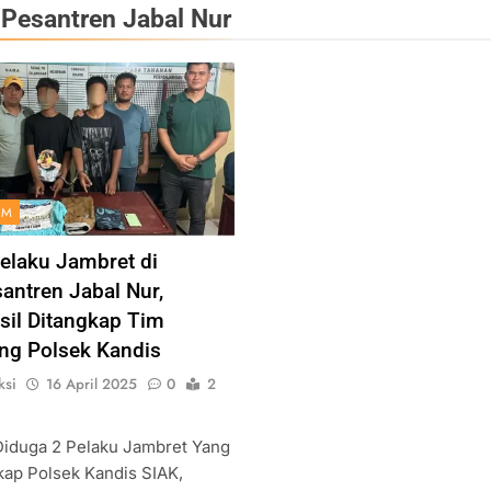
l.Pesantren Jabal Nur
IM
elaku Jambret di
santren Jabal Nur,
sil Ditangkap Tim
g Polsek Kandis
ksi
16 April 2025
0
2
 Diduga 2 Pelaku Jambret Yang
kap Polsek Kandis SIAK,