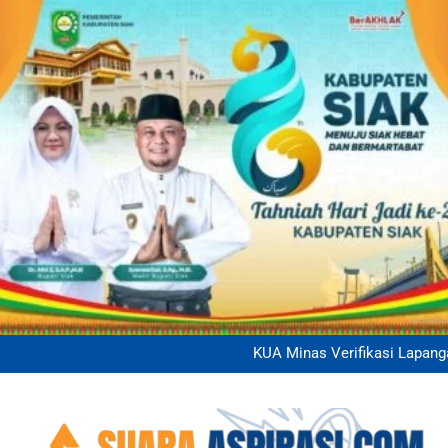
Smart Farming Binaan BI di Bun
Panit 2 Binmas Polsek Sia
KUA Minas Verifikasi Lapan
Kanit Binmas Polsek 
Sembako Kepada 
Smart Farming Binaan BI di Bun
Panit 2 Binmas Polsek Sia
KUA Minas Verifikasi Lapan
Kanit Binmas Polsek 
Sembako Kepada 
Smart Farming Binaan BI di Bun