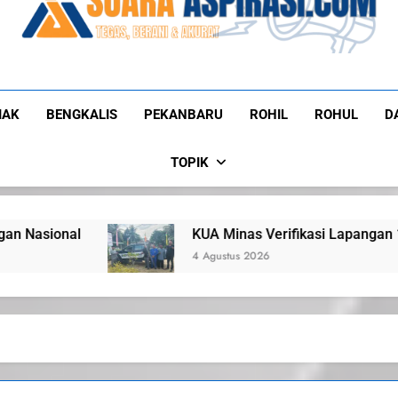
Suaraaspirasi
Tegas, Berani, Dan Akurat
IAK
BENGKALIS
PEKANBARU
ROHIL
ROHUL
D
TOPIK
KUA Minas Verifikasi Lapangan 10 Calon Penerima Bantuan M
4 Agustus 2026