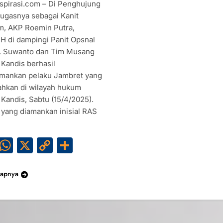
spirasi.com – Di Penghujung
ugasnya sebagai Kanit
m, AKP Roemin Putra,
.H di dampingi Panit Opsnal
. Suwanto dan Tim Musang
 Kandis berhasil
ankan pelaku Jambret yang
hkan di wilayah hukum
 Kandis, Sabtu (15/4/2025).
 yang diamankan inisial RAS
Facebook
WhatsApp
X
Copy
Share
Link
kapnya