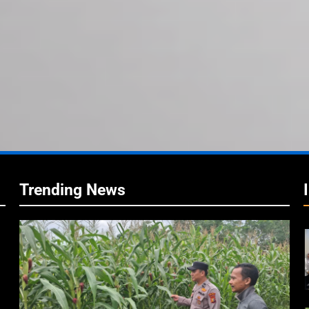
A
i
i
Trending News