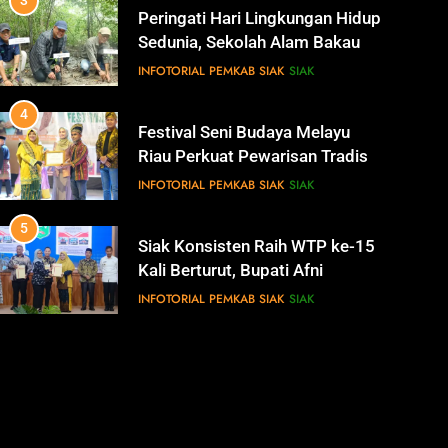
3
Peringati Hari Lingkungan Hidup
Sedunia, Sekolah Alam Bakau di
Siak Cetak Generasi Penjaga
INFOTORIAL PEMKAB SIAK
SIAK
Pesisir
4
Festival Seni Budaya Melayu
Riau Perkuat Pewarisan Tradisi
di Negeri Istana
INFOTORIAL PEMKAB SIAK
SIAK
5
Siak Konsisten Raih WTP ke-15
Kali Berturut, Bupati Afni
Tekankan Penguatan Tata
INFOTORIAL PEMKAB SIAK
SIAK
Kelola Keuangan
6
Antisipasi Pencurian Data,
Diskominfo Siak Perkuat Tim
Tanggap Insiden Siber
INFOTORIAL PEMKAB SIAK
SIAK
Mendukung SPBE