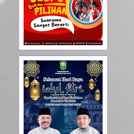
20
Selamat Hari Kebangkitan
Nasional
IKLAN
21
Iklan Pemerintah Kabupaten
Siak
IKLAN
22
NORMAN SILITONGA CALEG
DPRD PROVINSI DKI JAKARTA
IKLAN
23