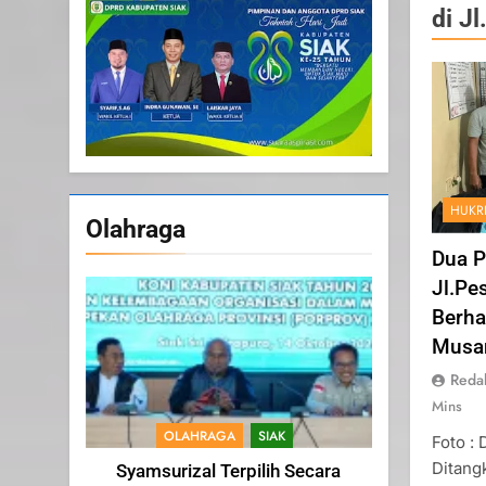
di J
HUKR
Olahraga
Dua P
Jl.Pe
Berha
Musan
Reda
Mins
OLAHRAGA
SIAK
Foto :
Ditang
Syamsurizal Terpilih Secara