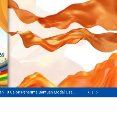
ga Raya Tunjukkan Hasil, Produktivitas Padi
Meningkat
k Sambangi Petani Jagung, Berikan Motivasi
Dukung Ketahanan Pangan Nasional
gan 10 Calon Penerima Bantuan Modal Usaha
PEU, Pastikan Tepat Sasaran
Siak dan Bhabinkamtibmas Salurkan Bantuan
Petani Jagung Pipil di Kecamatan Mempura
ga Raya Tunjukkan Hasil, Produktivitas Padi
Meningkat
k Sambangi Petani Jagung, Berikan Motivasi
Dukung Ketahanan Pangan Nasional
gan 10 Calon Penerima Bantuan Modal Usaha
PEU, Pastikan Tepat Sasaran
Siak dan Bhabinkamtibmas Salurkan Bantuan
Petani Jagung Pipil di Kecamatan Mempura
ga Raya Tunjukkan Hasil, Produktivitas Padi