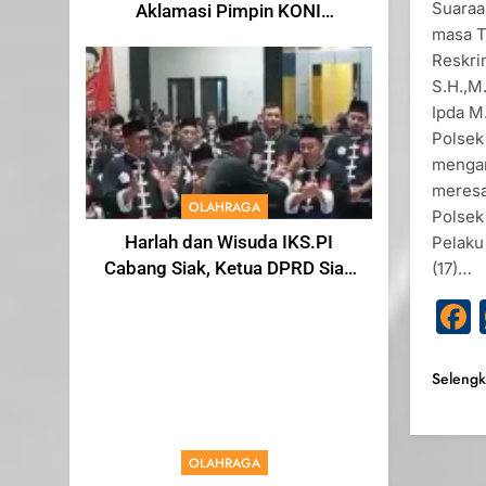
Suaraa
Aklamasi Pimpin KONI
masa T
Kabupaten Siak Masa Bakti
Reskri
2025-2029
S.H.,M
Ipda M
Polsek
mengam
meresa
OLAHRAGA
Polsek
Harlah dan Wisuda IKS.PI
Pelaku
Cabang Siak, Ketua DPRD Siak
(17)…
Indra Gunawan di Sahkan
Menjadi Warga IKS
Seleng
OLAHRAGA