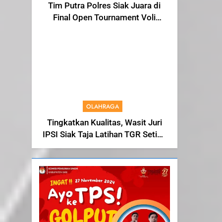
Tim Putra Polres Siak Juara di
Final Open Tournament Voli
Kapolda Cup Riau 2024, AKBP
Asep Sujarwadi Ucap Rasa
Syukur dan Terimakasih
OLAHRAGA
Tingkatkan Kualitas, Wasit Juri
IPSI Siak Taja Latihan TGR Setiap
Tiga Bulan Sekali