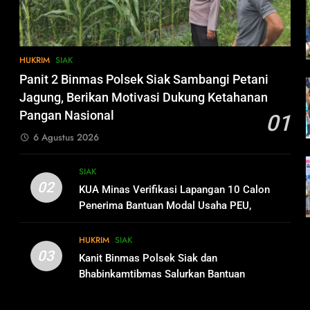
HUKRIM
SIAK
Panit 2 Binmas Polsek Siak Sambangi Petani
Jagung, Berikan Motivasi Dukung Ketahanan
Pangan Nasional
01
6 Agustus 2026
SIAK
02
KUA Minas Verifikasi Lapangan 10 Calon
Penerima Bantuan Modal Usaha PEU,
Pastikan Tepat Sasaran
HUKRIM
SIAK
03
Kanit Binmas Polsek Siak dan
Bhabinkamtibmas Salurkan Bantuan
Sembako Kepada Petani Jagung Pipil di
Kecamatan Mempura