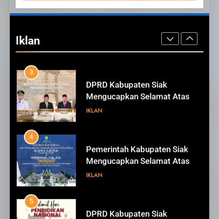
2
Pemerintah Kabupaten Siak
Mengucapkan Tahniah Hari
Iklan
Jadi ke-26 Kabupaten Siak
IKLAN
3
DPRD Kabupaten Siak
Mengucapkan Selamat Atas
Pengambilan Sumpah Jabatan
IKLAN
Bupati Dan Wakil Bupati Siak
Periode 2025-2030
4
Pemerintah Kabupaten Siak
Mengucapkan Selamat Atas
Pengambilan Sumpah Jabatan
IKLAN
Bupati Dan Wakil Bupati Siak
Periode 2025-2030
5
DPRD Kabupaten Siak