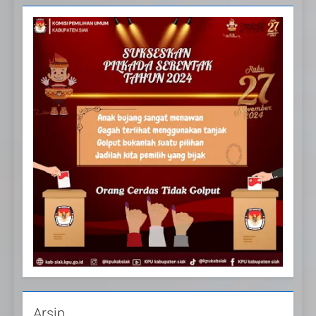
20
Selamat Hari Kebangkitan
Nasional
IKLAN
21
Iklan Pemerintah Kabupaten
Siak
Arsip