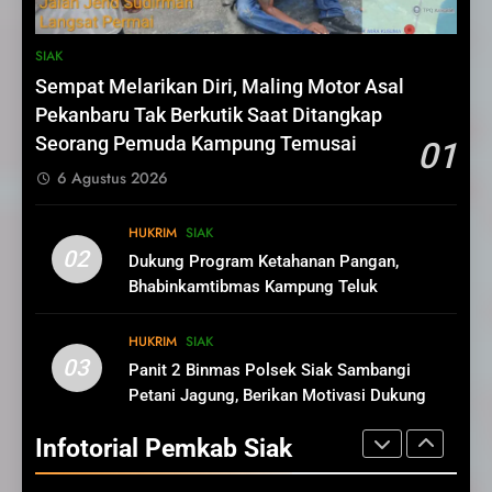
bersama Gubernur Riau
INFOTORIAL PEMKAB SIAK
9
SIAK
INGAT!! 27 November 2024,
81
Sempat Melarikan Diri, Maling Motor Asal
Ayo ke TPS! GOLPUT Bukan
Sekda Arfan; Mari Jadikan
Pekanbaru Tak Berkutik Saat Ditangkap
PILIHAN
IKLAN
Rasulullah Suri Tauladan Umat
Seorang Pemuda Kampung Temusai
01
INFOTORIAL PEMKAB SIAK
6 Agustus 2026
10
Pimpinan Dan Anggota DPRD
1
HUKRIM
SIAK
Siak Mengucapkan Tahniah
Pemkab Siak Manfaatkan
02
Dukung Program Ketahanan Pangan,
Hari Jadi Kabupaten Siak Ke-
IKLAN
SIAK
Lahan Tidur Jadi Produktif
Bhabinkamtibmas Kampung Teluk
25 Tahun
Dorong PAD dan Kesejahteraan
INFOTORIAL PEMKAB SIAK
SIAK
Merempan Tinjau Tanaman Jagung Waga
Warga
11
HUKRIM
SIAK
Hari Jadi Kabupaten Siak ke-
03
Panit 2 Binmas Polsek Siak Sambangi
2
25 Tahun
Petani Jagung, Berikan Motivasi Dukung
Bupati Siak Dorong KITB
IKLAN
Ketahanan Pangan Nasional
Kembali Jadi PSN dan
Infotorial Pemkab Siak
Revitalisasi Istana Kesultanan
INFOTORIAL PEMKAB SIAK
SIAK
Siak
12