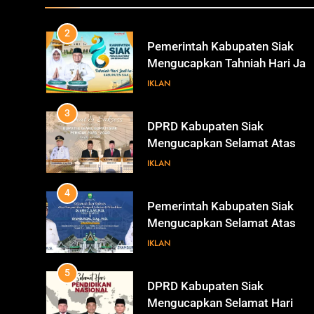
ke-26 Kabupaten Siak
IKLAN
3
DPRD Kabupaten Siak
Mengucapkan Selamat Atas
Pengambilan Sumpah Jabatan
IKLAN
Bupati Dan Wakil Bupati Siak
Periode 2025-2030
4
Pemerintah Kabupaten Siak
Mengucapkan Selamat Atas
Pengambilan Sumpah Jabatan
IKLAN
Bupati Dan Wakil Bupati Siak
Periode 2025-2030
5
DPRD Kabupaten Siak
Mengucapkan Selamat Hari
Pendidikan Nasional
IKLAN
6
Sekretaris DPRD Kabupaten
Siak Mengucapkan Selamat