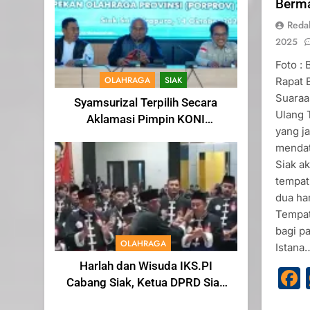
Berm
Reda
2025
Foto :
OLAHRAGA
SIAK
Rapat 
Suaraa
Syamsurizal Terpilih Secara
Ulang 
Aklamasi Pimpin KONI
yang j
Kabupaten Siak Masa Bakti
mendat
2025-2029
Siak a
tempat
dua har
Tempat
bagi pa
OLAHRAGA
Istana
Harlah dan Wisuda IKS.PI
Cabang Siak, Ketua DPRD Siak
Indra Gunawan di Sahkan