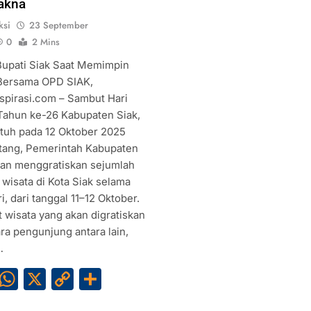
akna
ksi
23 September
0
2 Mins
 Bupati Siak Saat Memimpin
Bersama OPD SIAK,
spirasi.com – Sambut Hari
Tahun ke-26 Kabupaten Siak,
atuh pada 12 Oktober 2025
ang, Pemerintah Kabupaten
kan menggratiskan sejumlah
 wisata di Kota Siak selama
i, dari tanggal 11–12 Oktober.
 wisata yang akan digratiskan
ra pengunjung antara lain,
…
Facebook
WhatsApp
X
Copy
Share
Link