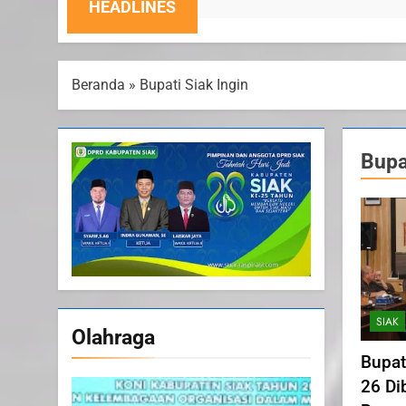
4 Ag
HEADLINES
Beranda
»
Bupati Siak Ingin
Bupa
SIAK
Olahraga
Bupat
26 Di