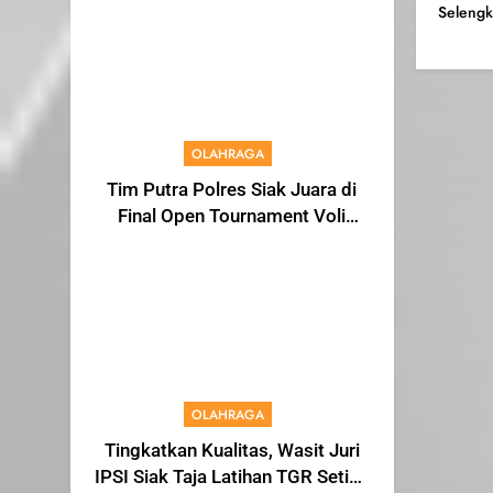
Menjadi Warga IKS
Seleng
OLAHRAGA
Tim Putra Polres Siak Juara di
Final Open Tournament Voli
Kapolda Cup Riau 2024, AKBP
Asep Sujarwadi Ucap Rasa
Syukur dan Terimakasih
OLAHRAGA
Tingkatkan Kualitas, Wasit Juri
IPSI Siak Taja Latihan TGR Setiap