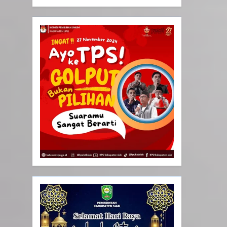
Tiga Bulan Sekali
20
Selamat Hari Kebangkitan
Nasional
IKLAN
21
Iklan Pemerintah Kabupaten
Siak
IKLAN