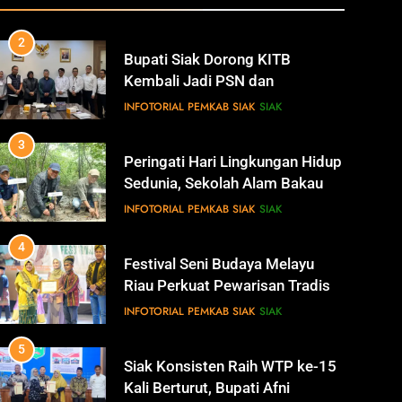
Revitalisasi Istana Kesultanan
INFOTORIAL PEMKAB SIAK
SIAK
Siak
3
Peringati Hari Lingkungan Hidup
Sedunia, Sekolah Alam Bakau di
Siak Cetak Generasi Penjaga
INFOTORIAL PEMKAB SIAK
SIAK
Pesisir
4
Festival Seni Budaya Melayu
Riau Perkuat Pewarisan Tradisi
di Negeri Istana
INFOTORIAL PEMKAB SIAK
SIAK
5
Siak Konsisten Raih WTP ke-15
Kali Berturut, Bupati Afni
Tekankan Penguatan Tata
INFOTORIAL PEMKAB SIAK
SIAK
Kelola Keuangan
6
Antisipasi Pencurian Data,
Diskominfo Siak Perkuat Tim