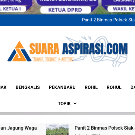
Kanit Binmas Polsek 
Sembako Kepada 
Dukung Program Ketahana
Panit 2 Binmas Polsek Sia
KUA Minas Verifikasi Lapan
Kanit Binmas Polsek 
Sembako Kepada 
Dukung Program Ketahana
Panit 2 Binmas Polsek Sia
KUA Minas Verifikasi Lapan
Kanit Binmas Polsek 
Sembako Kepada 
Suaraaspirasi
Tegas, Berani, Dan Akurat
IAK
BENGKALIS
PEKANBARU
ROHIL
ROHUL
D
TOPIK
Panit 2 Binmas Polsek Siak Sambangi Petani Jagung, Berika