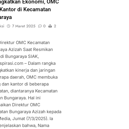
ngkatkan Ekonomi, OMC
Kantor di Kecamatan
araya
ksi
7 Maret 2025
0
2
 Direktur OMC Kecamatan
aya Azizah Saat Resmikan
 di Bungaraya SIAK,
spirasi.com – Dalam rangka
katkan kinerja dan jaringan
rapa daerah, OMC membuka
 dan kantor di beberapa
tan, diantaranya Kecamatan
n Bungaraya. Hal ini
aikan Direktur OMC
tan Bungaraya Azizah kepada
edia, Jumat (7/3/2025). Ia
enjelaskan bahwa, Nama