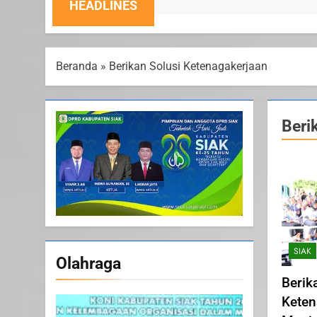
HEADLINES
Beranda
»
Berikan Solusi Ketenagakerjaan
Beri
SIAK
Olahraga
Berik
Keten