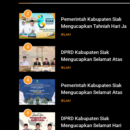
ke-26 Kabupaten Siak
IKLAN
3
DPRD Kabupaten Siak
Mengucapkan Selamat Atas
Pengambilan Sumpah Jabatan
IKLAN
Bupati Dan Wakil Bupati Siak
Periode 2025-2030
4
Pemerintah Kabupaten Siak
Mengucapkan Selamat Atas
Pengambilan Sumpah Jabatan
IKLAN
Bupati Dan Wakil Bupati Siak
Periode 2025-2030
5
DPRD Kabupaten Siak
Mengucapkan Selamat Hari
Pendidikan Nasional
IKLAN
6
Sekretaris DPRD Kabupaten
Siak Mengucapkan Selamat