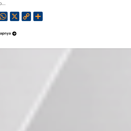
ap…
Facebook
WhatsApp
X
Copy
Share
Link
kapnya