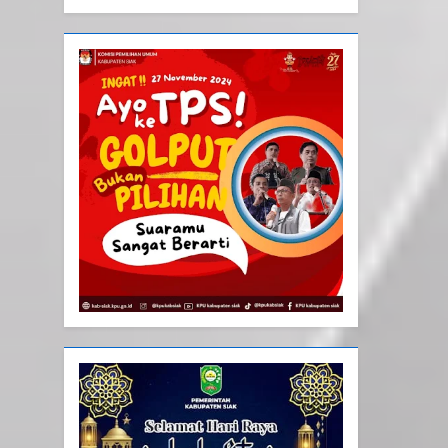
Tiga Bulan Sekali
20
Selamat Hari Kebangkitan
Nasional
IKLAN
21
Iklan Pemerintah Kabupaten
Siak
IKLAN