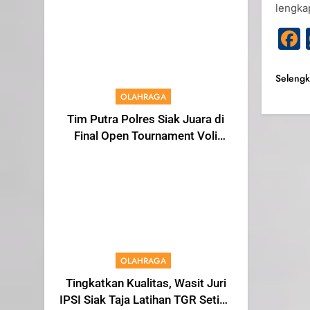
Menjadi Warga IKS
lengk
Seleng
OLAHRAGA
Tim Putra Polres Siak Juara di
Final Open Tournament Voli
Kapolda Cup Riau 2024, AKBP
Asep Sujarwadi Ucap Rasa
Syukur dan Terimakasih
OLAHRAGA
Tingkatkan Kualitas, Wasit Juri
IPSI Siak Taja Latihan TGR Setiap