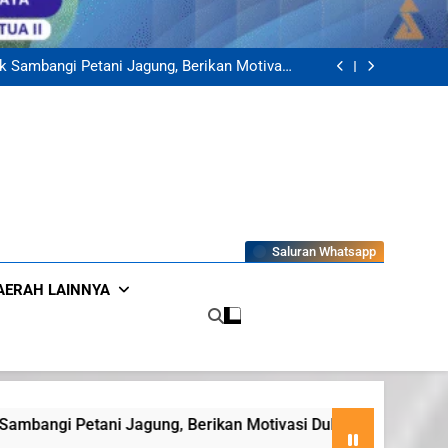
Siak dan Bhabinkamtibmas Salurkan Bantuan
Petani Jagung Pipil di Kecamatan Mempura
n Pangan, Bhabinkamtibmas Kampung Teluk
Merempan Tinjau Tanaman Jagung Waga
k Sambangi Petani Jagung, Berikan Motivasi
Dukung Ketahanan Pangan Nasional
gan 10 Calon Penerima Bantuan Modal Usaha
PEU, Pastikan Tepat Sasaran
Siak dan Bhabinkamtibmas Salurkan Bantuan
Petani Jagung Pipil di Kecamatan Mempura
n Pangan, Bhabinkamtibmas Kampung Teluk
Merempan Tinjau Tanaman Jagung Waga
k Sambangi Petani Jagung, Berikan Motivasi
Dukung Ketahanan Pangan Nasional
gan 10 Calon Penerima Bantuan Modal Usaha
PEU, Pastikan Tepat Sasaran
Siak dan Bhabinkamtibmas Salurkan Bantuan
Petani Jagung Pipil di Kecamatan Mempura
Saluran Whatsapp
AERAH LAINNYA
n Motivasi Dukung Ketahanan Pangan Nasional