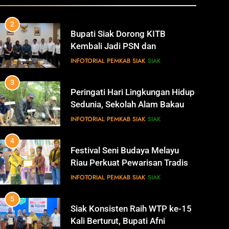
Revitalisasi Istana Kesultanan
INFOTORIAL PEMKAB SIAK
SIAK
Siak
3
Peringati Hari Lingkungan Hidup
Sedunia, Sekolah Alam Bakau di
Siak Cetak Generasi Penjaga
INFOTORIAL PEMKAB SIAK
SIAK
Pesisir
4
Festival Seni Budaya Melayu
Riau Perkuat Pewarisan Tradisi
di Negeri Istana
INFOTORIAL PEMKAB SIAK
SIAK
5
Siak Konsisten Raih WTP ke-15
Kali Berturut, Bupati Afni
Tekankan Penguatan Tata
INFOTORIAL PEMKAB SIAK
SIAK
Kelola Keuangan
6
Antisipasi Pencurian Data,
Diskominfo Siak Perkuat Tim