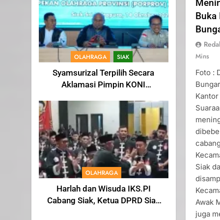
Meni
Buka 
Bung
Reda
Mins
OLAHRAGA
SIAK
Foto :
Syamsurizal Terpilih Secara
Bungar
Aklamasi Pimpin KONI
Kantor
Kabupaten Siak Masa Bakti
Suaraa
2025-2029
mening
dibebe
cabang
Kecama
Siak da
OLAHRAGA
disamp
Harlah dan Wisuda IKS.PI
Kecama
Cabang Siak, Ketua DPRD Siak
Awak M
Indra Gunawan di Sahkan
juga m