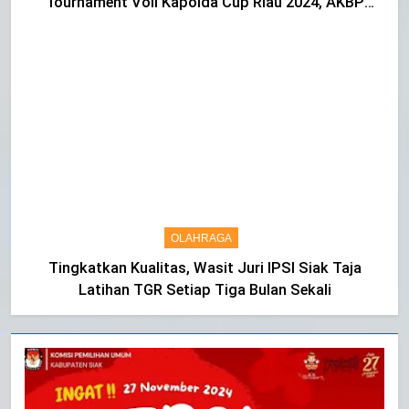
Tournament Voli Kapolda Cup Riau 2024, AKBP
Asep Sujarwadi Ucap Rasa Syukur dan Terimakasih
OLAHRAGA
Tingkatkan Kualitas, Wasit Juri IPSI Siak Taja
Latihan TGR Setiap Tiga Bulan Sekali