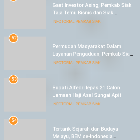
Gaet Investor Asing, Pemkab Siak
Taja Temu Bisnis dan Siak
Expoversary 2024
INFOTORIAL PEMKAB SIAK
52
Permudah Masyarakat Dalam
Layanan Pengaduan, Pemkab Siak
Luncurkan Aplikasi SIP PUAN
INFOTORIAL PEMKAB SIAK
53
Bupati Alfedri lepas 21 Calon
Jamaah Haji Asal Sungai Apit
INFOTORIAL PEMKAB SIAK
54
Tertarik Sejarah dan Budaya
Melayu, BEM se-Indonesia