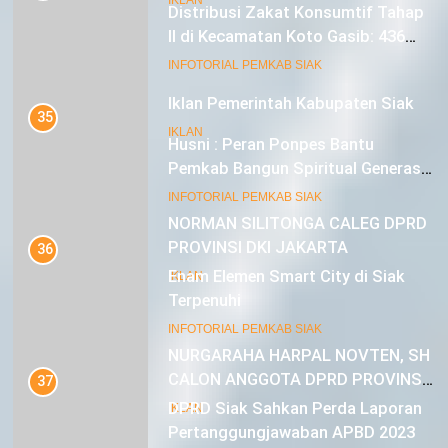
Iklan Pemerintah Kabupaten Siak
Distribusi Zakat Konsumtif Tahap
IKLAN
II di Kecamatan Koto Gasib: 436
Mustahik Terima Bantuan
INFOTORIAL PEMKAB SIAK
22
35
NORMAN SILITONGA CALEG DPRD
Husni : Peran Ponpes Bantu
PROVINSI DKI JAKARTA
Pemkab Bangun Spiritual Generasi
IKLAN
Muda
INFOTORIAL PEMKAB SIAK
23
36
NURGARAHA HARPAL NOVTEN, SH
Enam Elemen Smart City di Siak
CALON ANGGOTA DPRD PROVINSI
Terpenuhi
DKI JAKARTA
IKLAN
INFOTORIAL PEMKAB SIAK
37
DPRD Siak Sahkan Perda Laporan
Pertanggungjawaban APBD 2023