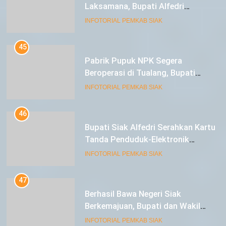
Laksamana, Bupati Alfedri
Serahkan 16 Unit Mesin Pompa Air
INFOTORIAL PEMKAB SIAK
dan 1 Cultivator
45
Pabrik Pupuk NPK Segera
Beroperasi di Tualang, Bupati
Alfedri Investasi ini Tingkatkan
INFOTORIAL PEMKAB SIAK
Ekonomi Masyarakat
46
Bupati Siak Alfedri Serahkan Kartu
Tanda Penduduk-Elektronik
Kepada Pelajar SMK 1 Koto Gasib
INFOTORIAL PEMKAB SIAK
47
Berhasil Bawa Negeri Siak
Berkemajuan, Bupati dan Wakil
Bupati Siak Terima Gelar Adat
INFOTORIAL PEMKAB SIAK