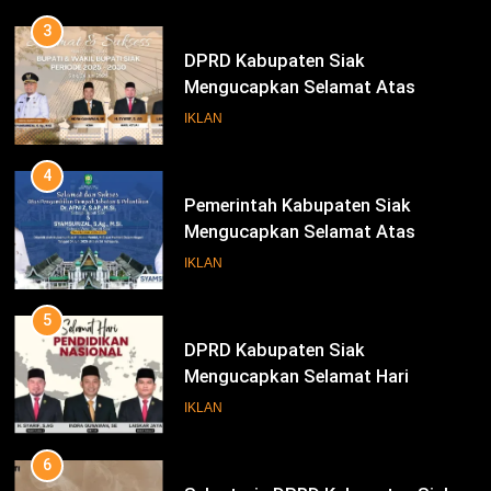
Pengambilan Sumpah Jabatan
IKLAN
Bupati Dan Wakil Bupati Siak
Periode 2025-2030
4
Pemerintah Kabupaten Siak
Mengucapkan Selamat Atas
Pengambilan Sumpah Jabatan
IKLAN
Bupati Dan Wakil Bupati Siak
Periode 2025-2030
5
DPRD Kabupaten Siak
Mengucapkan Selamat Hari
Pendidikan Nasional
IKLAN
6
Sekretaris DPRD Kabupaten Siak
Mengucapkan Selamat Hari Buruh
IKLAN
INFOTORIAL DPRD SIAK