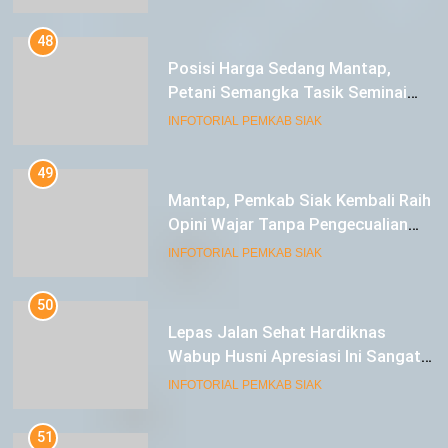
48
Posisi Harga Sedang Mantap,
Petani Semangka Tasik Seminai
Raup Untung
INFOTORIAL PEMKAB SIAK
49
Mantap, Pemkab Siak Kembali Raih
Opini Wajar Tanpa Pengecualian
ke-13 Dari BPK RI.
INFOTORIAL PEMKAB SIAK
50
Lepas Jalan Sehat Hardiknas
Wabup Husni Apresiasi Ini Sangat
Luar Biasa
INFOTORIAL PEMKAB SIAK
51