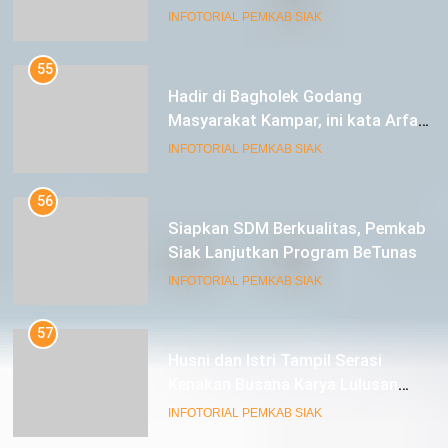
Berkunjung ke Kabupaten Siak
INFOTORIAL PEMKAB SIAK
55
Hadir di Bagholek Godang
Masyarakat Kampar, ini kata Arfan
Usman
INFOTORIAL PEMKAB SIAK
56
Siapkan SDM Berkualitas, Pemkab
Siak Lanjutkan Program BeTunas
INFOTORIAL PEMKAB SIAK
57
Husni dan Istri Tampil Serasi
Kenakan Busana Karya Lulusan
SMK Pariwisata Siak, di Lancang
INFOTORIAL PEMKAB SIAK
Kuning Carnival