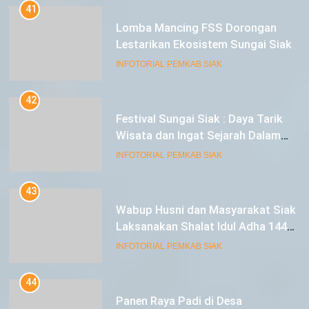
41
Lomba Mancing FSS Dorongan
Lestarikan Ekosistem Sungai Siak
INFOTORIAL PEMKAB SIAK
42
Festival Sungai Siak : Daya Tarik
Wisata dan Ingat Sejarah Dalam
Lestarikan Peradaban
INFOTORIAL PEMKAB SIAK
43
Wabup Husni dan Masyarakat Siak
Laksanakan Shalat Idul Adha 1445
Hijriah di Lapangan Tugu Siak
INFOTORIAL PEMKAB SIAK
44
Panen Raya Padi di Desa