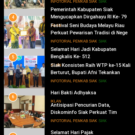
Siak Cetak Generasi Penjaga
INFOTORIAL PEMKAB SIAK
SIAK
Pesisir
14
4
Selamat Hari Jadi Kabupaten
Festival Seni Budaya Melayu Riau
Bengkalis Ke- 512
Perkuat Pewarisan Tradisi di Negeri
IKLAN
Istana
INFOTORIAL PEMKAB SIAK
SIAK
15
5
Hari Bakti Adhyaksa
Siak Konsisten Raih WTP ke-15 Kali
IKLAN
Berturut, Bupati Afni Tekankan
Penguatan Tata Kelola Keuangan
INFOTORIAL PEMKAB SIAK
SIAK
16
6
Selamat Hari Pajak
Antisipasi Pencurian Data,
IKLAN
Diskominfo Siak Perkuat Tim
Tanggap Insiden Siber Mendukung
INFOTORIAL PEMKAB SIAK
SIAK
SPBE
17