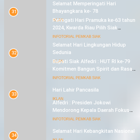
18
31
Selamat Hari Lingkungan Hidup
Peringati Hari Pramuka ke-63 tahun
Sedunia
2024, Kwarda Riau Pilih Siak
IKLAN
Sebagai Tuan Rumah
INFOTORIAL PEMKAB SIAK
19
32
Hari Lahir Pancasila
Bupati Siak Alfedri : HUT RI ke-79
IKLAN
Komitmen Bangun Spirit dan Rasa
Nasionalisme
INFOTORIAL PEMKAB SIAK
20
33
Selamat Hari Kebangkitan Nasional
Alfedri : Presiden Jokowi
IKLAN
Mendorong Kepala Daerah Fokus
pada Inflasi dan Pilkada Serentak
INFOTORIAL PEMKAB SIAK
21
34