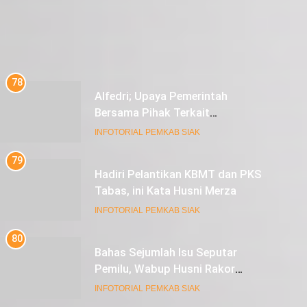
78
Alfedri; Upaya Pemerintah
Bersama Pihak Terkait
Sukseskan Pemilu 2024
INFOTORIAL PEMKAB SIAK
79
Hadiri Pelantikan KBMT dan PKS
Tabas, ini Kata Husni Merza
INFOTORIAL PEMKAB SIAK
80
Bahas Sejumlah Isu Seputar
Pemilu, Wabup Husni Rakor
bersama Gubernur Riau
INFOTORIAL PEMKAB SIAK
81
Sekda Arfan; Mari Jadikan
Rasulullah Suri Tauladan Umat
INFOTORIAL PEMKAB SIAK