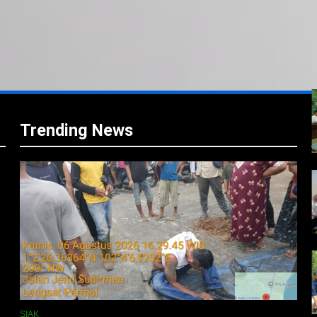
i
i
Trending News
SIAK