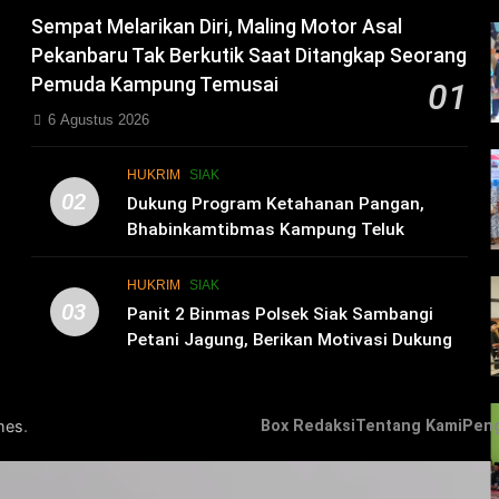
Sempat Melarikan Diri, Maling Motor Asal
Pekanbaru Tak Berkutik Saat Ditangkap Seorang
Pemuda Kampung Temusai
01
6 Agustus 2026
HUKRIM
SIAK
02
i
Dukung Program Ketahanan Pangan,
Bhabinkamtibmas Kampung Teluk
Merempan Tinjau Tanaman Jagung Waga
HUKRIM
SIAK
03
Panit 2 Binmas Polsek Siak Sambangi
Petani Jagung, Berikan Motivasi Dukung
Ketahanan Pangan Nasional
.
mes
Box Redaksi
Tentang Kami
Pen