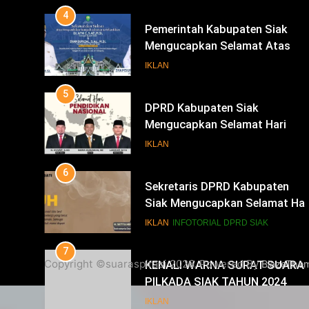
Bupati Dan Wakil Bupati Siak
5
Periode 2025-2030
DPRD Kabupaten Siak
Mengucapkan Selamat Hari
Pendidikan Nasional
IKLAN
6
Sekretaris DPRD Kabupaten
Siak Mengucapkan Selamat Har
Buruh
IKLAN
INFOTORIAL DPRD SIAK
7
KENALI WARNA SURAT SUARA
PILKADA SIAK TAHUN 2024
IKLAN
8
Copyright ©suaraspirasi 2026. Powered By
BlazeThe
Mari Sukseskan Pilkada
Serentak Tahun 2024
IKLAN