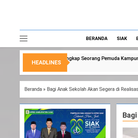
BERANDA
SIAK
ap Seorang Pemuda Kampung Temusai
Dukung 
HEADLINES
6 Agustus 
Beranda
»
Bagi Anak Sekolah Akan Segera di Realisa
Bagi