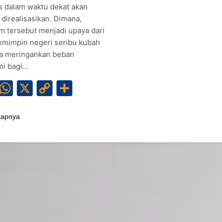
s dalam waktu dekat akan
direalisasikan. Dimana,
m tersebut menjadi upaya dari
emimpin negeri seribu kubah
na meringankan beban
i bagi…
Facebook
WhatsApp
X
Copy
Share
Link
kapnya