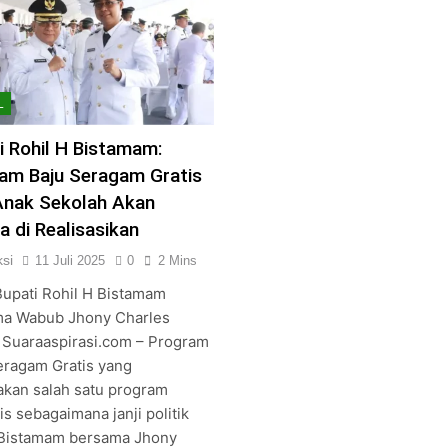
L
i Rohil H Bistamam:
am Baju Seragam Gratis
Anak Sekolah Akan
a di Realisasikan
si
11 Juli 2025
0
2 Mins
 Bupati Rohil H Bistamam
a Wabub Jhony Charles
 Suaraaspirasi.com – Program
eragam Gratis yang
kan salah satu program
is sebagaimana janji politik
 Bistamam bersama Jhony