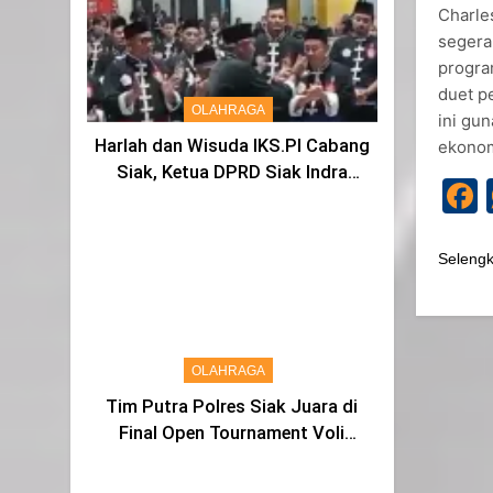
Charle
segera 
progra
duet p
OLAHRAGA
ini gu
Harlah dan Wisuda IKS.PI Cabang
ekonom
Siak, Ketua DPRD Siak Indra
Gunawan di Sahkan Menjadi
Warga IKS
Seleng
OLAHRAGA
Tim Putra Polres Siak Juara di
Final Open Tournament Voli
Kapolda Cup Riau 2024, AKBP
Asep Sujarwadi Ucap Rasa