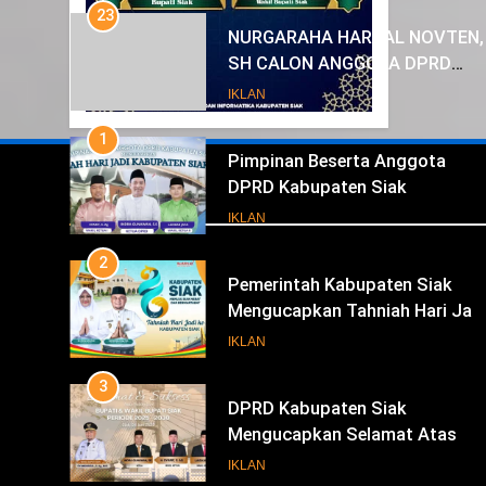
1
Pimpinan Beserta Anggota
DPRD Kabupaten Siak
Mengucapkan Tahniah Hari Jad
IKLAN
Kabupaten Siak Ke- 26
2
Pemerintah Kabupaten Siak
Mengucapkan Tahniah Hari Jad
Iklan
ke-26 Kabupaten Siak
IKLAN
3
DPRD Kabupaten Siak
Mengucapkan Selamat Atas
Pengambilan Sumpah Jabatan
IKLAN
Bupati Dan Wakil Bupati Siak
4
Periode 2025-2030
Pemerintah Kabupaten Siak
Mengucapkan Selamat Atas
Pengambilan Sumpah Jabatan
IKLAN