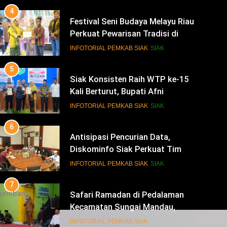
5
Siak Konsisten Raih WTP ke-15
Kali Berturut, Bupati Afni
Tekankan Penguatan Tata Kelola
INFOTORIAL PEMKAB SIAK
SIAK
Keuangan
6
Antisipasi Pencurian Data,
Diskominfo Siak Perkuat Tim
Tanggap Insiden Siber
INFOTORIAL PEMKAB SIAK
SIAK
Mendukung SPBE
7
Safari Ramadan di Pedalaman
Kecamatan Sungai Mandau,
Bupati Siak Jemput Aspirasi
INFOTORIAL PEMKAB SIAK
Warga
8
gembang
Dukung Polda Riau Pengamanan
Idulfitri, Bupati Siak Hadiri Rakor
Operasi Lancang Kuning 2026
INFOTORIAL PEMKAB SIAK