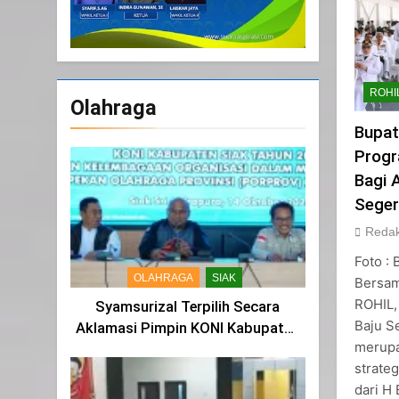
ROHI
Olahraga
Bupat
Progr
Bagi 
Seger
Redak
Foto :
OLAHRAGA
SIAK
Bersam
ROHIL,
Syamsurizal Terpilih Secara
Baju S
Aklamasi Pimpin KONI Kabupaten
merupa
Siak Masa Bakti 2025-2029
strateg
dari H