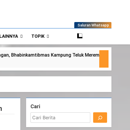
Saluran Whatsapp
LAINNYA
TOPIK
luk Merempan Tinjau Tanaman Jagung Waga
Cari
n