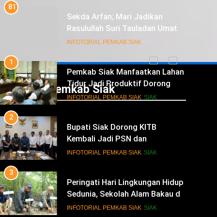
1
Pemkab Siak Manfaatkan Lahan
Tidur Jadi Produktif Dorong
PAD dan Kesejahteraan Warga
INFOTORIAL PEMKAB SIAK
SIAK
2
Bupati Siak Dorong KITB
Kembali Jadi PSN dan
Infotorial Pemkab Siak
Revitalisasi Istana Kesultanan
INFOTORIAL PEMKAB SIAK
SIAK
Siak
3
Peringati Hari Lingkungan Hidup
Sedunia, Sekolah Alam Bakau di
Siak Cetak Generasi Penjaga
INFOTORIAL PEMKAB SIAK
SIAK
Pesisir
4
Festival Seni Budaya Melayu Riau
Perkuat Pewarisan Tradisi di
Negeri Istana
INFOTORIAL PEMKAB SIAK
SIAK