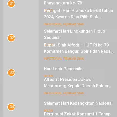
Bhayangkara ke- 78
31
Peringati Hari Pramuka ke-63 tahun
IKLAN
2024, Kwarda Riau Pilih Siak
Sebagai Tuan Rumah
18
INFOTORIAL PEMKAB SIAK
Selamat Hari Lingkungan Hidup
Sedunia
32
Bupati Siak Alfedri : HUT RI ke-79
IKLAN
Komitmen Bangun Spirit dan Rasa
Nasionalisme
19
INFOTORIAL PEMKAB SIAK
Hari Lahir Pancasila
33
IKLAN
Alfedri : Presiden Jokowi
Mendorong Kepala Daerah Fokus
pada Inflasi dan Pilkada Serentak
20
INFOTORIAL PEMKAB SIAK
Selamat Hari Kebangkitan Nasional
34
IKLAN
Distribusi Zakat Konsumtif Tahap