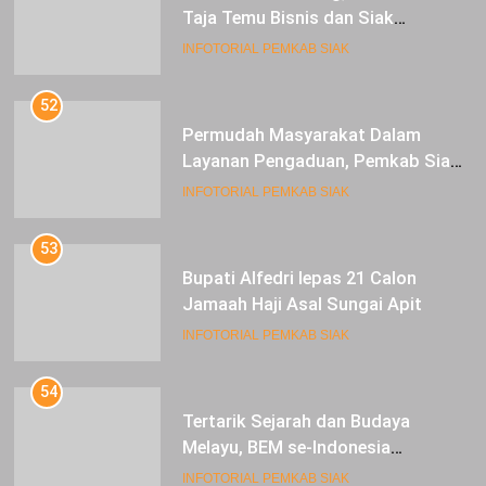
Taja Temu Bisnis dan Siak
Expoversary 2024
INFOTORIAL PEMKAB SIAK
52
Permudah Masyarakat Dalam
Layanan Pengaduan, Pemkab Siak
Luncurkan Aplikasi SIP PUAN
INFOTORIAL PEMKAB SIAK
53
Bupati Alfedri lepas 21 Calon
Jamaah Haji Asal Sungai Apit
INFOTORIAL PEMKAB SIAK
54
Tertarik Sejarah dan Budaya
Melayu, BEM se-Indonesia
Berkunjung ke Kabupaten Siak
INFOTORIAL PEMKAB SIAK