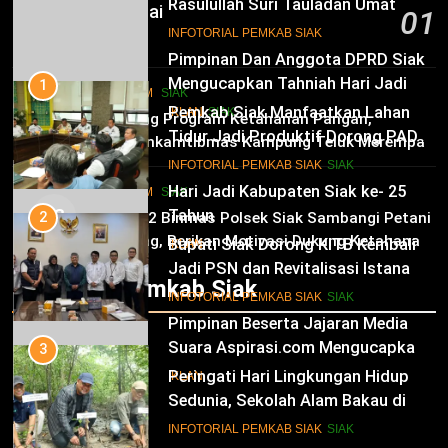
Rasulullah Suri Tauladan Umat
Kampung Temusai
01
10
INFOTORIAL PEMKAB SIAK
6 Agustus 2026
Pimpinan Dan Anggota DPRD Siak
Mengucapkan Tahniah Hari Jadi
1
HUKRIM
SIAK
Kabupaten Siak Ke-25 Tahun
Pemkab Siak Manfaatkan Lahan
02
IKLAN
SIAK
Dukung Program Ketahanan Pangan,
Tidur Jadi Produktif Dorong PAD
Bhabinkamtibmas Kampung Teluk Merempan
dan Kesejahteraan Warga
11
Tinjau Tanaman Jagung Waga
INFOTORIAL PEMKAB SIAK
SIAK
Hari Jadi Kabupaten Siak ke- 25
HUKRIM
SIAK
03
Tahun
2
Panit 2 Binmas Polsek Siak Sambangi Petani
Jagung, Berikan Motivasi Dukung Ketahanan
Bupati Siak Dorong KITB Kembali
IKLAN
Pangan Nasional
Jadi PSN dan Revitalisasi Istana
Infotorial Pemkab Siak
Kesultanan Siak
12
INFOTORIAL PEMKAB SIAK
SIAK
Pimpinan Beserta Jajaran Media
Suara Aspirasi.com Mengucapkan
3
Selamat HUT RI Ke-79
Peringati Hari Lingkungan Hidup
IKLAN
Sedunia, Sekolah Alam Bakau di
Siak Cetak Generasi Penjaga
13
INFOTORIAL PEMKAB SIAK
SIAK