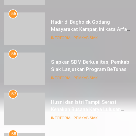
55
Hadir di Bagholek Godang
Masyarakat Kampar, ini kata Arfan
Usman
INFOTORIAL PEMKAB SIAK
56
Siapkan SDM Berkualitas, Pemkab
Siak Lanjutkan Program BeTunas
INFOTORIAL PEMKAB SIAK
57
Husni dan Istri Tampil Serasi
Kenakan Busana Karya Lulusan
SMK Pariwisata Siak, di Lancang
INFOTORIAL PEMKAB SIAK
Kuning Carnival
58