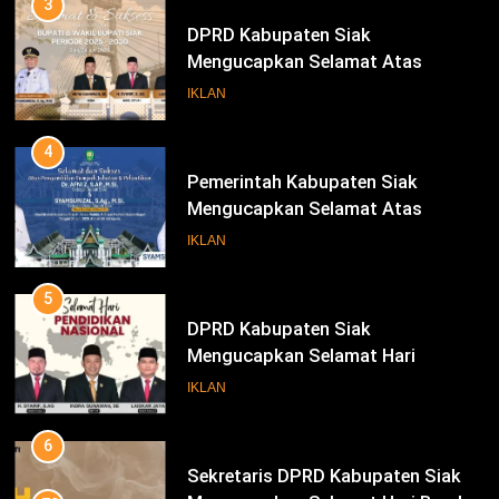
3
DPRD Kabupaten Siak
Mengucapkan Selamat Atas
Pengambilan Sumpah Jabatan
IKLAN
Bupati Dan Wakil Bupati Siak
Periode 2025-2030
4
Pemerintah Kabupaten Siak
Mengucapkan Selamat Atas
Pengambilan Sumpah Jabatan
IKLAN
Bupati Dan Wakil Bupati Siak
Periode 2025-2030
5
DPRD Kabupaten Siak
Mengucapkan Selamat Hari
Pendidikan Nasional
IKLAN
6
Sekretaris DPRD Kabupaten Siak