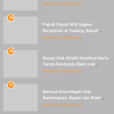
Serahkan 16 Unit Mesin Pompa Air
INFOTORIAL PEMKAB SIAK
dan 1 Cultivator
45
Pabrik Pupuk NPK Segera
Beroperasi di Tualang, Bupati
Alfedri Investasi ini Tingkatkan
INFOTORIAL PEMKAB SIAK
Ekonomi Masyarakat
46
Bupati Siak Alfedri Serahkan Kartu
Tanda Penduduk-Elektronik
Kepada Pelajar SMK 1 Koto Gasib
INFOTORIAL PEMKAB SIAK
47
Berhasil Bawa Negeri Siak
Berkemajuan, Bupati dan Wakil
Bupati Siak Terima Gelar Adat
INFOTORIAL PEMKAB SIAK