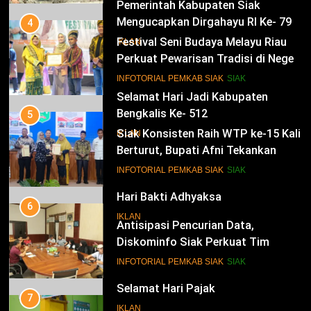
Pesisir
Pemerintah Kabupaten Siak
Mengucapkan Dirgahayu RI Ke- 79
4
Festival Seni Budaya Melayu Riau
IKLAN
Perkuat Pewarisan Tradisi di Negeri
Istana
14
INFOTORIAL PEMKAB SIAK
SIAK
Selamat Hari Jadi Kabupaten
Bengkalis Ke- 512
5
Siak Konsisten Raih WTP ke-15 Kali
IKLAN
Berturut, Bupati Afni Tekankan
Penguatan Tata Kelola Keuangan
15
INFOTORIAL PEMKAB SIAK
SIAK
Hari Bakti Adhyaksa
6
IKLAN
Antisipasi Pencurian Data,
Diskominfo Siak Perkuat Tim
Tanggap Insiden Siber Mendukung
16
INFOTORIAL PEMKAB SIAK
SIAK
SPBE
Selamat Hari Pajak
7
IKLAN