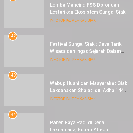
Lomba Mancing FSS Dorongan
Lestarikan Ekosistem Sungai Siak
INFOTORIAL PEMKAB SIAK
42
Festival Sungai Siak : Daya Tarik
Wisata dan Ingat Sejarah Dalam
Lestarikan Peradaban
INFOTORIAL PEMKAB SIAK
43
Wabup Husni dan Masyarakat Siak
Laksanakan Shalat Idul Adha 1445
Hijriah di Lapangan Tugu Siak
INFOTORIAL PEMKAB SIAK
44
Panen Raya Padi di Desa
Laksamana, Bupati Alfedri