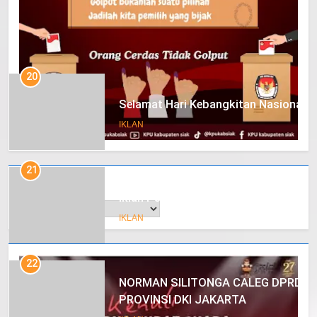
20
Selamat Hari Kebangkitan Nasional
IKLAN
21
Arsip
Iklan Pemerintah Kabupaten Siak
IKLAN
22
NORMAN SILITONGA CALEG DPRD
PROVINSI DKI JAKARTA