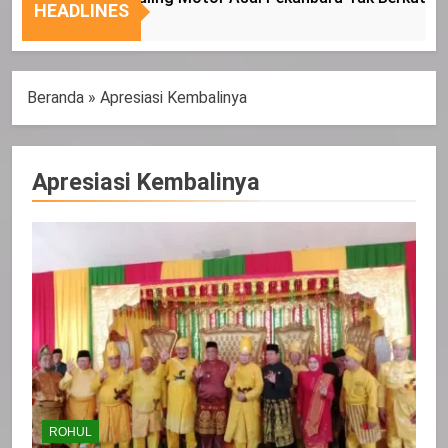
Nasional
Tepat
HEADLINES
Sasaran
Beranda
»
Apresiasi Kembalinya
Apresiasi Kembalinya
ROHUL