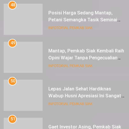
48
Posisi Harga Sedang Mantap,
Petani Semangka Tasik Seminai
Raup Untung
INFOTORIAL PEMKAB SIAK
49
Mantap, Pemkab Siak Kembali Raih
Opini Wajar Tanpa Pengecualian
ke-13 Dari BPK RI.
INFOTORIAL PEMKAB SIAK
50
Lepas Jalan Sehat Hardiknas
Wabup Husni Apresiasi Ini Sangat
Luar Biasa
INFOTORIAL PEMKAB SIAK
51
Gaet Investor Asing, Pemkab Siak